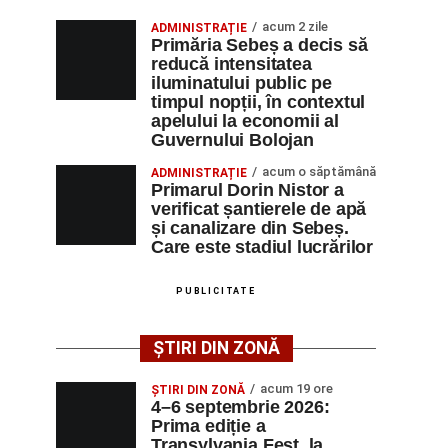
acum 2 zile
ADMINISTRAȚIE
Primăria Sebeș a decis să
reducă intensitatea
iluminatului public pe
timpul nopții, în contextul
apelului la economii al
Guvernului Bolojan
acum o săptămână
ADMINISTRAȚIE
Primarul Dorin Nistor a
verificat șantierele de apă
și canalizare din Sebeș.
Care este stadiul lucrărilor
PUBLICITATE
ȘTIRI DIN ZONĂ
acum 19 ore
ȘTIRI DIN ZONĂ
4–6 septembrie 2026:
Prima ediție a
Transylvania Fest, la