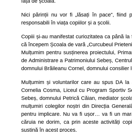
față de școală.
Nici părinții nu vor fi „lăsați în pace”, fiind 
responsabili în viața copiilor și a școlii.
Copiii și-au manifestat curiozitatea ca până la f
că începem Școala de vară „Curcubeul Prietenie
Mulțumim pentru susținerea proiectului, Primar
de Administrare a Patrimoniului Sebeș, Centrul
domnului Brăileanu Cornel, domnului consilier l
Mulțumim și voluntarilor care au spus DA la 
Cornelia Cosma, Liceul cu Program Sportiv Se
Sebeș, domnului Petrică Căian, mediator școla
mulțumiri colegilor noștri din Direcția Gener
pentru implicare. Nu va fi ușor… va fi un mara
căruia ne dorim, ca prin aceste activități copi
susțină în acest proces.