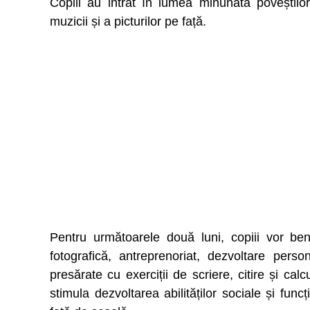
Copiii au intrat în lumea minunată poveștilo
muzicii și a picturilor pe față.
Pentru următoarele două luni, copiii vor bene
fotografică, antreprenoriat, dezvoltare perso
presărate cu exerciții de scriere, citire și ca
stimula dezvoltarea abilităților sociale și fun