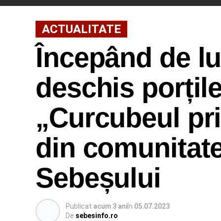
ACTUALITATE
Începând de lun
deschis porțil
„Curcubeul prie
din comunitate
Sebeșului
Publicat
acum 3 ani
în
05.07.2023
De
sebesinfo.ro