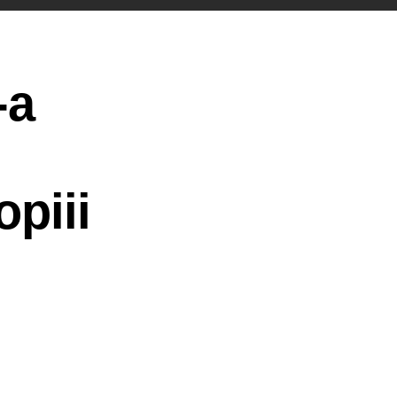
-a
opiii