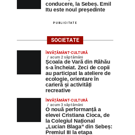
conducere, la Sebeș. Emil
Itu este noul președinte
PUBLICITATE
SOCIETATE
ÎNVĂȚĂMÂNT-CULTURĂ
acum 2 săptămâni
Școala de Vară din Răhău
s-a încheiat. Zeci de copii
au participat la ateliere de
ecologie, orientare în
carieră și activități
recreative
ÎNVĂȚĂMÂNT-CULTURĂ
acum 3 săptămâni
O nouă performanță a
elevei Cristiana Cioca, de
la Colegiul Național
„Lucian Blaga” din Sebeș:
Premiul III la etapa