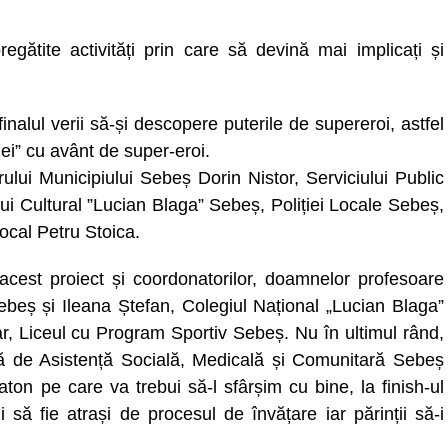
pregătite activități prin care să devină mai implicați și
inalul verii să-și descopere puterile de supereroi, astfel
i” cu avânt de super-eroi.
ului Municipiului Sebeș Dorin Nistor, Serviciului Public
ui Cultural ”Lucian Blaga” Sebeș, Poliției Locale Sebeș,
ocal Petru Stoica.
acest proiect și coordonatorilor, doamnelor profesoare
beș și Ileana Ștefan, Colegiul Național „Lucian Blaga”
r, Liceul cu Program Sportiv Sebeș. Nu în ultimul rând,
ală de Asistență Socială, Medicală și Comunitară Sebeș
ton pe care va trebui să-l sfârșim cu bine, la finish-ul
i să fie atrași de procesul de învățare iar părinții să-i