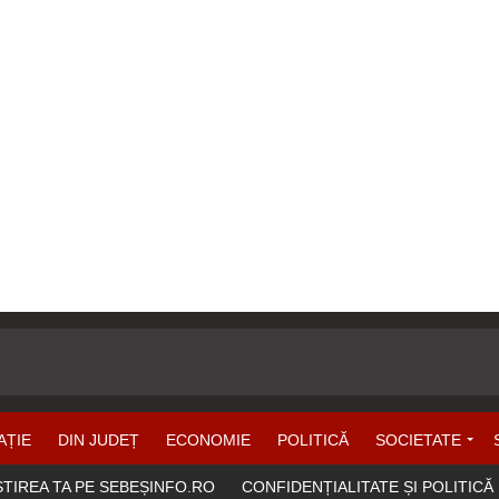
AȚIE
DIN JUDEȚ
ECONOMIE
POLITICĂ
SOCIETATE
ȘTIREA TA PE SEBEȘINFO.RO
CONFIDENȚIALITATE ȘI POLITICĂ