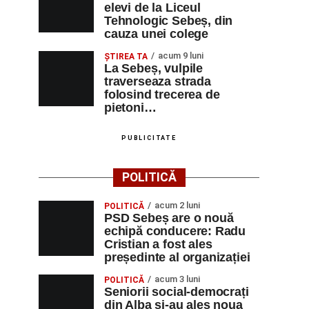
elevi de la Liceul
Tehnologic Sebeș, din
cauza unei colege
acum 9 luni
ŞTIREA TA
La Sebeș, vulpile
traverseaza strada
folosind trecerea de
pietoni…
PUBLICITATE
POLITICĂ
acum 2 luni
POLITICĂ
PSD Sebeș are o nouă
echipă conducere: Radu
Cristian a fost ales
președinte al organizației
acum 3 luni
POLITICĂ
Seniorii social-democrați
din Alba și-au ales noua