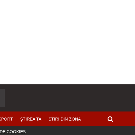
SPORT
ŞTIREA TA
ȘTIRI DIN ZONĂ
 DE COOKIES