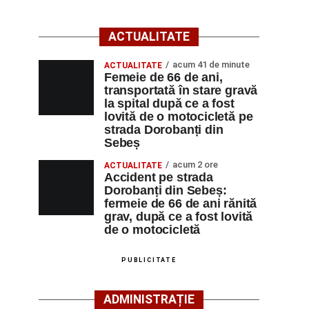
ACTUALITATE
acum 41 de minute
ACTUALITATE
Femeie de 66 de ani,
transportată în stare gravă
la spital după ce a fost
lovită de o motocicletă pe
strada Dorobanți din
Sebeș
acum 2 ore
ACTUALITATE
Accident pe strada
Dorobanți din Sebeș:
fermeie de 66 de ani rănită
grav, după ce a fost lovită
de o motocicletă
PUBLICITATE
ADMINISTRAȚIE