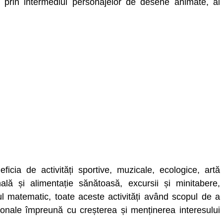
r prin intermediul personajelor de desene animate, al
ficia de activități sportive, muzicale, ecologice, artă
nală și alimentație sănătoasă, excursii și minitabere,
lcul matematic, toate aceste activități având scopul de a
cționale împreună cu creșterea și menținerea interesului