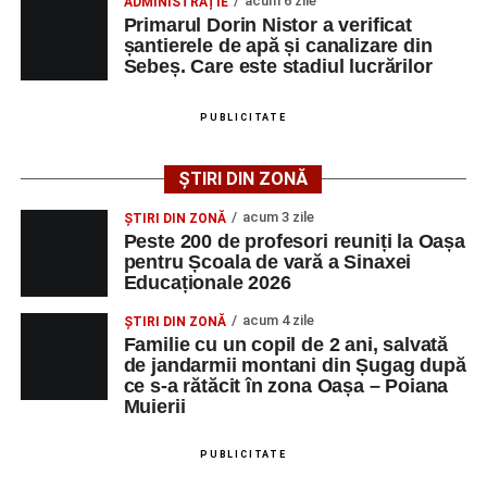
acum 6 zile
ADMINISTRAȚIE
Primarul Dorin Nistor a verificat
șantierele de apă și canalizare din
Sebeș. Care este stadiul lucrărilor
PUBLICITATE
CSM Sebeș va disputa următorul meci de verificare
ȘTIRI DIN ZONĂ
miercuri, 5 august, de la ora 19.30, tot pe terenul din
Povestea lui Pablo José Angel Mora Estrada este una
acum 3 zile
ȘTIRI DIN ZONĂ
Pielaru, adversară urmând să fie o altă formație din
despre performanță, identitate și atașament față de
Peste 200 de profesori reuniți la Oașa
județul Sibiu, FC Avrig.
pentru Școala de vară a Sinaxei
România. Deși trăiește în Germania și provine dintr-o
Educaționale 2026
familie multiculturală, copilul a ales să reprezinte țara
mamei sale pe cea mai importantă scenă internațională a
acum 4 zile
ȘTIRI DIN ZONĂ
Familie cu un copil de 2 ani, salvată
kickboxingului, dorind să aducă o medalie mondială
Adaugă-ne ca sursă preferată
de jandarmii montani din Șugag după
României.
ce s-a rătăcit în zona Oașa – Poiana
Urmărește-ne pe Google News
Muierii
PUBLICITATE
Adaugă-ne ca sursă preferată
Ultimele știri din Sebeș