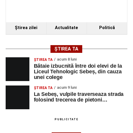
Ştirea zilei
Actualitate
Politică
ȘTIREA TA
acum 8 luni
ŞTIREA TA
Bătaie izbucnită între doi elevi de la
Liceul Tehnologic Sebeș, din cauza
unei colege
acum 9 luni
ŞTIREA TA
La Sebeș, vulpile traverseaza strada
folosind trecerea de pietoni…
PUBLICITATE