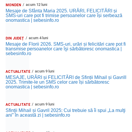
acum 12 luni
MONDEN
Mesaje de Sfânta Maria 2025. URĂRI, FELICITĂRI și
SMS-uri care pot fi trimise persoanelor care își serbează
onomastica | sebesinfo.ro
acum 4 luni
DIN JUDEȚ
Mesaje de Florii 2026. SMS-uri, urări și felicitări care pot fi
transmise persoanelor care îşi sărbătoresc onomastica |
sebesinfo.ro
acum 9 luni
ACTUALITATE
MESAJE, URĂRI și FELICITĂRI de Sfinții Mihail și Gavrill
2025. Trimite-le un SMS celor care își sărbătoresc
onomastica | sebesinfo.ro
acum 9 luni
ACTUALITATE
Sfinții Mihail și Gavril 2025: Cui trebuie să îi spui „La mulţi
ani” în această zi | sebesinfo.ro