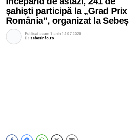
Începând de astăzi, 241 de
șahiști participă la „Grad Prix
România”, organizat la Sebeș
Publicat
acum 1 an
în
14.07.2025
De
sebesinfo.ro