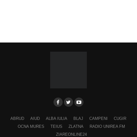
ABRUD
AIUD
ALBA IULIA
BLAJ
CAMPENI
CUGIR
OCNA MURES
TEIUS
ZLATNA
RADIO UNIREA FM
ZIAREONLINE24