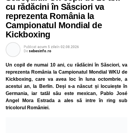
cu rădăcini în Săsciori va
reprezenta România la
Campionatul Mondial de
Kickboxing
Publicat
acum 5 zile
în
02.08.2026
De
sebesinfo.ro
Un copil de numai 10 ani, cu rădăcini în Săsciori, va
reprezenta România la Campionatul Mondial WKU de
Kickboxing, care va avea loc în luna octombrie, a
acestui an, la Berlin. Deși s-a născut și locuiește în
Germania, iar tatăl său este mexican, Pablo José
Angel Mora Estrada a ales să intre în ring sub
tricolorul României.