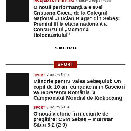
acum 3 săptămâni
ÎNVĂȚĂMÂNT-CULTURĂ
O nouă performanță a elevei
Cristiana Cioca, de la Colegiul
Național „Lucian Blaga” din Sebeș:
Premiul III la etapa națională a
Concursului „Memoria
Holocaustului”
PUBLICITATE
SPORT
acum 5 zile
SPORT
Mândrie pentru Valea Sebeșului: Un
copil de 10 ani cu rădăcini în Săsciori
va reprezenta România la
Campionatul Mondial de Kickboxing
acum 6 zile
SPORT
O nouă victorie în meciurile de
pregătire: CSM Sebeș – Interstar
Sibiu 5-2 (2-0)