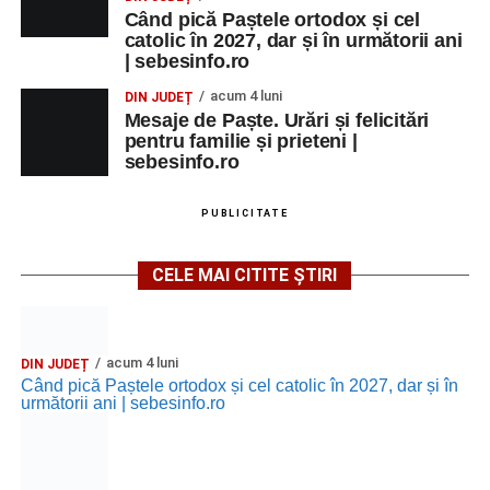
Când pică Paștele ortodox și cel
catolic în 2027, dar și în următorii ani
| sebesinfo.ro
acum 4 luni
DIN JUDEȚ
Mesaje de Paște. Urări și felicitări
pentru familie și prieteni |
sebesinfo.ro
PUBLICITATE
CELE MAI CITITE ȘTIRI
acum 4 luni
DIN JUDEȚ
Când pică Paștele ortodox și cel catolic în 2027, dar și în
următorii ani | sebesinfo.ro