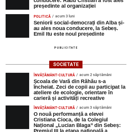
conducere: Radu Cristian a fost ales
președinte al organizației
acum 3 luni
POLITICĂ
Seniorii social-democrați din Alba și-
au ales noua conducere, la Sebeș.
Emil Itu este noul președinte
PUBLICITATE
SOCIETATE
acum 2 săptămâni
ÎNVĂȚĂMÂNT-CULTURĂ
Școala de Vară din Răhău s-a
încheiat. Zeci de copii au participat la
ateliere de ecologie, orientare în
carieră și activități recreative
acum 3 săptămâni
ÎNVĂȚĂMÂNT-CULTURĂ
O nouă performanță a elevei
Cristiana Cioca, de la Colegiul
Național „Lucian Blaga” din Sebeș:
Premiul III la etapa națională a