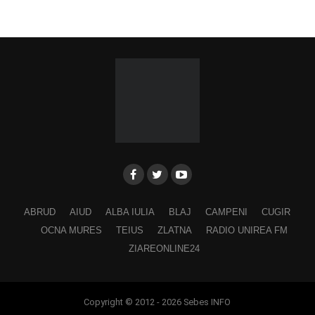
ABRUD
AIUD
ALBA IULIA
BLAJ
CAMPENI
CUGIR
OCNA MURES
TEIUS
ZLATNA
RADIO UNIREA FM
ZIAREONLINE24
Copyright © 2012 - 2026 Sebes INFO