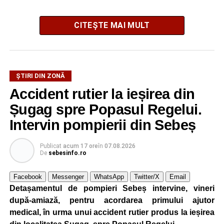
CITEȘTE MAI MULT
ȘTIRI DIN ZONĂ
Accident rutier la ieșirea din
Festivalul este organizat de
Asociația AGORA – Născuți
Șugag spre Popasul Regelui.
Liberi
, în parteneriat cu
Primăria Comunei Gârbova
și
Ordinul Cetății Mühlbach
, iar accesul publicului va fi
Intervin pompierii din Sebeș
gratuit pe întreaga durată a manifestării.
Publicat
acum 17 ore
în
07.08.2026
De
sebesinfo.ro
Cetatea Greavilor și zona centrală a comunei vor fi
transformate într-un spațiu dedicat Evului Mediu, unde
Facebook
Messenger
WhatsApp
Twitter/X
Email
vizitatorii vor putea asista la demonstrații de luptă, turniruri
Detașamentul de pompieri Sebeș intervine, vineri
cavalerești, parade medievale, dansuri săsești și ateliere
după-amiază, pentru acordarea primului ajutor
interactive de meșteșuguri. Programul va fi completat de
medical, în urma unui accident rutier produs la ieșirea
concerte, recitaluri susținute de artiști locali și petreceri cu