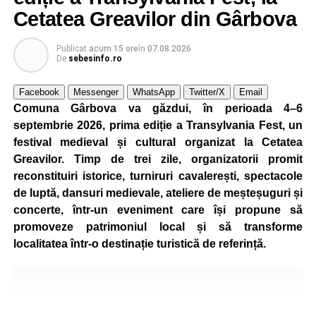
Cetatea Greavilor din Gârbova
Publicat
acum 15 ore
în
07.08.2026
De
sebesinfo.ro
Facebook
Messenger
WhatsApp
Twitter/X
Email
Comuna Gârbova va găzdui, în perioada 4–6
septembrie 2026, prima ediție a Transylvania Fest, un
festival medieval și cultural organizat la Cetatea
Greavilor. Timp de trei zile, organizatorii promit
reconstituiri istorice, turniruri cavalerești, spectacole
de luptă, dansuri medievale, ateliere de meșteșuguri și
concerte, într-un eveniment care își propune să
promoveze patrimoniul local și să transforme
localitatea într-o destinație turistică de referință.