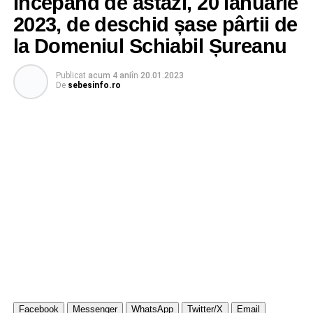
Începând de astăzi, 20 ianuarie
2023, de deschid șase pârtii de
la Domeniul Schiabil Șureanu
Publicat
acum 4 ani
în
20.01.2023
De
sebesinfo.ro
Facebook
Messenger
WhatsApp
Twitter/X
Email