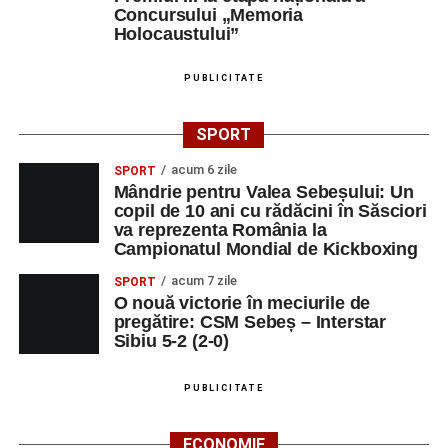
Concursului „Memoria
Holocaustului”
PUBLICITATE
SPORT
acum 6 zile
SPORT
Mândrie pentru Valea Sebeșului: Un
copil de 10 ani cu rădăcini în Săsciori
va reprezenta România la
Campionatul Mondial de Kickboxing
acum 7 zile
SPORT
O nouă victorie în meciurile de
pregătire: CSM Sebeș – Interstar
Sibiu 5-2 (2-0)
PUBLICITATE
ECONOMIE