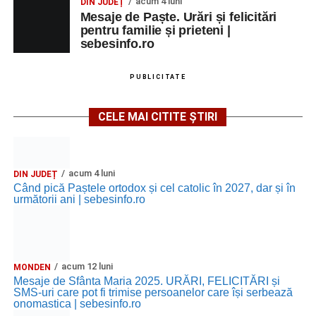
acum 4 luni
DIN JUDEȚ
Mesaje de Paște. Urări și felicitări
pentru familie și prieteni |
sebesinfo.ro
PUBLICITATE
CELE MAI CITITE ȘTIRI
acum 4 luni
DIN JUDEȚ
Când pică Paștele ortodox și cel catolic în 2027, dar și în
următorii ani | sebesinfo.ro
acum 12 luni
MONDEN
Mesaje de Sfânta Maria 2025. URĂRI, FELICITĂRI și
SMS-uri care pot fi trimise persoanelor care își serbează
onomastica | sebesinfo.ro