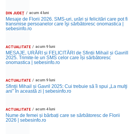
acum 4 luni
DIN JUDEȚ
Mesaje de Florii 2026. SMS-uri, urări și felicitări care pot fi
transmise persoanelor care îşi sărbătoresc onomastica |
sebesinfo.ro
acum 9 luni
ACTUALITATE
MESAJE, URĂRI și FELICITĂRI de Sfinții Mihail și Gavrill
2025. Trimite-le un SMS celor care își sărbătoresc
onomastica | sebesinfo.ro
acum 9 luni
ACTUALITATE
Sfinții Mihail și Gavril 2025: Cui trebuie să îi spui „La mulţi
ani” în această zi | sebesinfo.ro
acum 4 luni
ACTUALITATE
Nume de femei și bărbați care se sărbătoresc de Florii
2026 | sebesinfo.ro