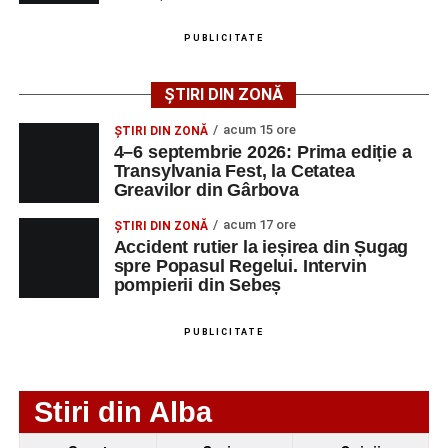
PUBLICITATE
Facebook
Messenger
WhatsApp
Twitter/X
Email
Adaugă-ne ca sursă preferată
ȘTIRI DIN ZONĂ
acum 15 ore
ȘTIRI DIN ZONĂ
Urmărește-ne pe Google News
4–6 septembrie 2026: Prima ediție a
Transylvania Fest, la Cetatea
Greavilor din Gârbova
Ultimele știri din Sebeș
acum 17 ore
ȘTIRI DIN ZONĂ
4–6 septembrie 2026: Prima ediție a Transylvania
Accident rutier la ieșirea din Șugag
Fest, la Cetatea Greavilor din Gârbova
spre Popasul Regelui. Intervin
pompierii din Sebeș
Accident rutier la ieșirea din Șugag spre Popasul
Regelui. Intervin pompierii din Sebeș
PUBLICITATE
Biciclist de 70 de ani, rănit într-un accident rutier
produs pe strada Dorobanți din Sebeș
Stiri din Alba