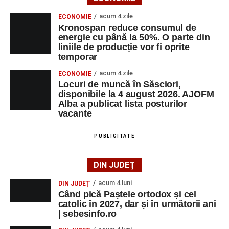
acum 4 zile
ECONOMIE
Kronospan reduce consumul de
energie cu până la 50%. O parte din
liniile de producție vor fi oprite
temporar
acum 4 zile
ECONOMIE
Locuri de muncă în Săsciori,
disponibile la 4 august 2026. AJOFM
Alba a publicat lista posturilor
vacante
PUBLICITATE
DIN JUDEȚ
acum 4 luni
DIN JUDEȚ
Când pică Paștele ortodox și cel
catolic în 2027, dar și în următorii ani
| sebesinfo.ro