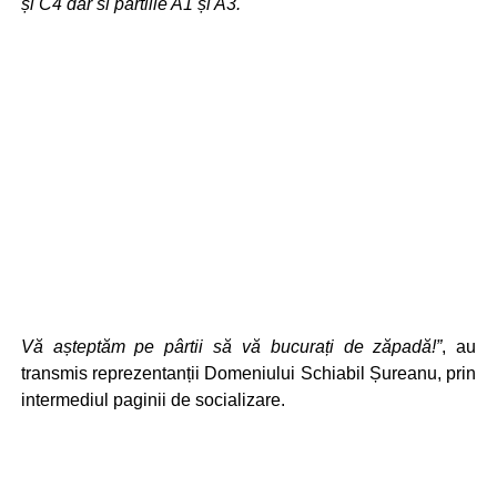
și C4 dar si pârtiile A1 și A3.
Vă așteptăm pe pârtii să vă bucurați de zăpadă!”
, au
transmis reprezentanții Domeniului Schiabil Șureanu, prin
intermediul paginii de socializare.