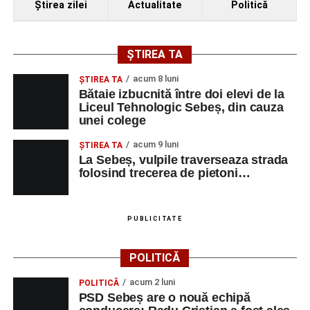
Ştirea zilei
Actualitate
Politică
ȘTIREA TA
acum 8 luni
ŞTIREA TA
Bătaie izbucnită între doi elevi de la
Liceul Tehnologic Sebeș, din cauza
unei colege
acum 9 luni
ŞTIREA TA
La Sebeș, vulpile traverseaza strada
folosind trecerea de pietoni…
PUBLICITATE
POLITICĂ
acum 2 luni
POLITICĂ
PSD Sebeș are o nouă echipă