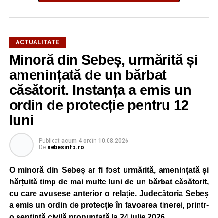
ACTUALITATE
Minoră din Sebeș, urmărită și
amenințată de un bărbat
căsătorit. Instanța a emis un
ordin de protecție pentru 12
luni
Publicat
acum 4 ore
în
10.08.2026
De
sebesinfo.ro
O minoră din Sebeș ar fi fost urmărită, amenințată și
hărțuită timp de mai multe luni de un bărbat căsătorit,
cu care avusese anterior o relație. Judecătoria Sebeș
a emis un ordin de protecție în favoarea tinerei, printr-
o sentință civilă pronunțată la 24 iulie 2026.