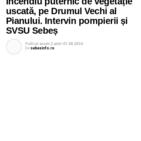
Incendiu puternic de vegetație
uscată, pe Drumul Vechi al
Pianului. Intervin pompierii și
SVSU Sebeș
Publicat
acum 2 ani
în
01.08.2024
De
sebesinfo.ro