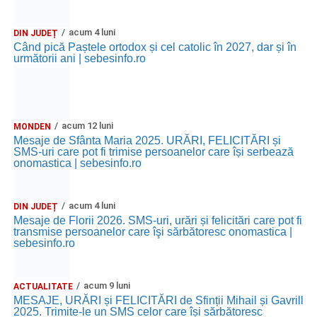
acum 4 luni
DIN JUDEȚ
Când pică Paștele ortodox și cel catolic în 2027, dar și în
următorii ani | sebesinfo.ro
acum 12 luni
MONDEN
Mesaje de Sfânta Maria 2025. URĂRI, FELICITĂRI și
SMS-uri care pot fi trimise persoanelor care își serbează
onomastica | sebesinfo.ro
acum 4 luni
DIN JUDEȚ
Mesaje de Florii 2026. SMS-uri, urări și felicitări care pot fi
transmise persoanelor care îşi sărbătoresc onomastica |
sebesinfo.ro
acum 9 luni
ACTUALITATE
MESAJE, URĂRI și FELICITĂRI de Sfinții Mihail și Gavrill
2025. Trimite-le un SMS celor care își sărbătoresc