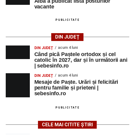
Alba a publicat lista posturilor
vacante
PUBLICITATE
DIN JUDEȚ
acum 4 luni
DIN JUDEȚ
Când pică Paștele ortodox și cel
catolic în 2027, dar și în următorii ani
| sebesinfo.ro
acum 4 luni
DIN JUDEȚ
Mesaje de Paște. Urări și felicitări
pentru familie și prieteni |
sebesinfo.ro
PUBLICITATE
CELE MAI CITITE ȘTIRI