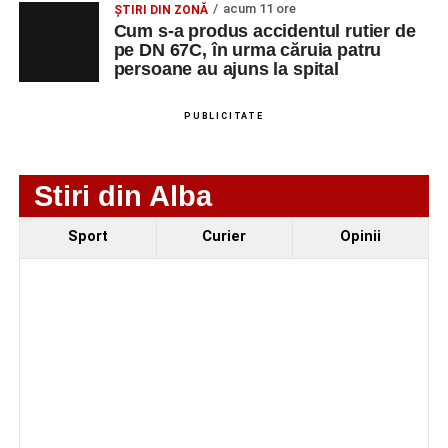
Urmărește-ne pe Google News
acum 11 ore
ȘTIRI DIN ZONĂ
Cum s-a produs accidentul rutier de
pe DN 67C, în urma căruia patru
Ultimele știri din Sebeș
persoane au ajuns la spital
Minoră din Sebeș, urmărită și amenințată de un
PUBLICITATE
bărbat căsătorit. Instanța a emis un ordin de
protecție pentru 12 luni
Incendiu la un autoturism pe Autostrada A1, în zona
Stiri din Alba
localității Sibișeni
Sport
Curier
Opinii
Școala de Fotbal Valea Frumoasei își întărește
lotul pentru noul sezon. Trei achiziții și performanțe
importante la nivel juvenil