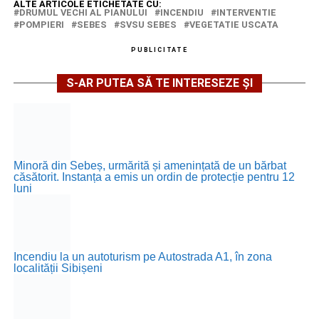
ALTE ARTICOLE ETICHETATE CU:
DRUMUL VECHI AL PIANULUI
INCENDIU
INTERVENTIE
POMPIERI
SEBES
SVSU SEBES
VEGETATIE USCATA
PUBLICITATE
S-AR PUTEA SĂ TE INTERESEZE ȘI
Minoră din Sebeș, urmărită și amenințată de un bărbat
căsătorit. Instanța a emis un ordin de protecție pentru 12
luni
Incendiu la un autoturism pe Autostrada A1, în zona
localității Sibișeni