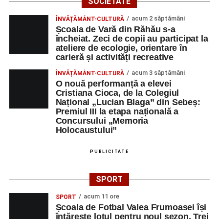
SOCIETATE
acum 2 săptămâni
ÎNVĂȚĂMÂNT-CULTURĂ
Școala de Vară din Răhău s-a
încheiat. Zeci de copii au participat la
ateliere de ecologie, orientare în
carieră și activități recreative
acum 3 săptămâni
ÎNVĂȚĂMÂNT-CULTURĂ
O nouă performanță a elevei
Cristiana Cioca, de la Colegiul
Național „Lucian Blaga” din Sebeș:
Premiul III la etapa națională a
Concursului „Memoria
Holocaustului”
PUBLICITATE
SPORT
acum 11 ore
SPORT
Școala de Fotbal Valea Frumoasei își
întărește lotul pentru noul sezon. Trei