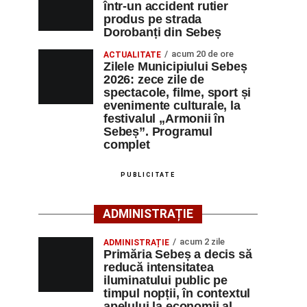
într-un accident rutier
produs pe strada
Dorobanți din Sebeș
acum 20 de ore
ACTUALITATE
Zilele Municipiului Sebeș
2026: zece zile de
spectacole, filme, sport și
evenimente culturale, la
festivalul „Armonii în
Sebeș”. Programul
complet
PUBLICITATE
ADMINISTRAȚIE
acum 2 zile
ADMINISTRAȚIE
Primăria Sebeș a decis să
reducă intensitatea
iluminatului public pe
timpul nopții, în contextul
apelului la economii al