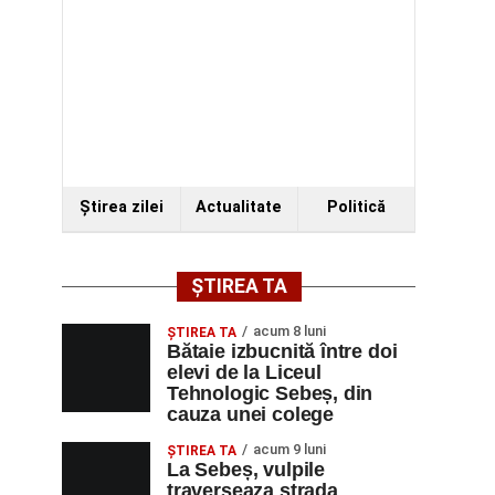
Ştirea zilei
Actualitate
Politică
ȘTIREA TA
acum 8 luni
ŞTIREA TA
Bătaie izbucnită între doi
elevi de la Liceul
Tehnologic Sebeș, din
cauza unei colege
acum 9 luni
ŞTIREA TA
La Sebeș, vulpile
traverseaza strada