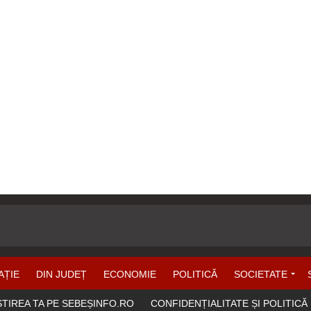
AȚIE
DIN JUDEȚ
ECONOMIE
POLITICĂ
SOCIETATE
ȘTIREA TA PE SEBEȘINFO.RO
CONFIDENȚIALITATE ȘI POLITICĂ