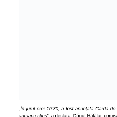
„
În jurul orei 19:30, a fost anunțată Garda de 
aproape stins
”, a declarat Dănuț Hălălai, comis