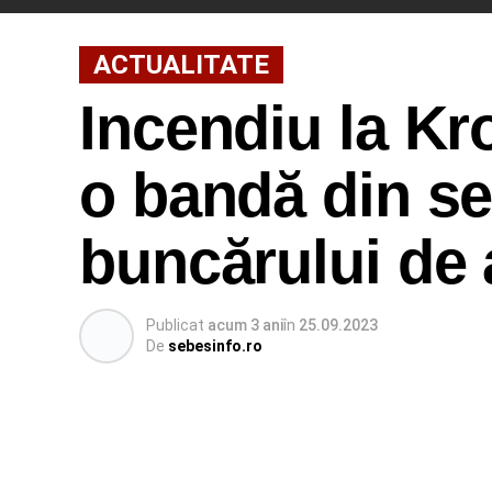
ACTUALITATE
Incendiu la K
o bandă din se
buncărului de 
Publicat
acum 3 ani
în
25.09.2023
De
sebesinfo.ro