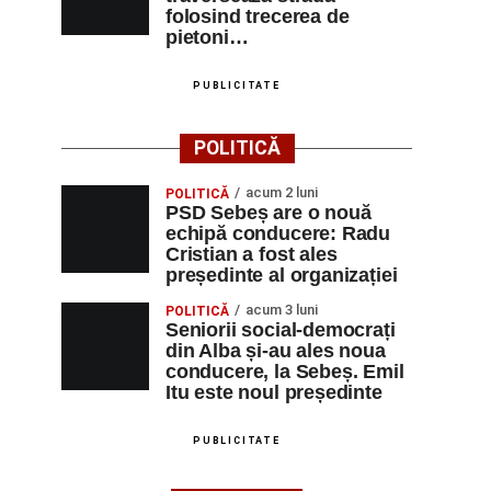
folosind trecerea de
pietoni…
PUBLICITATE
POLITICĂ
acum 2 luni
POLITICĂ
PSD Sebeș are o nouă
echipă conducere: Radu
Cristian a fost ales
președinte al organizației
acum 3 luni
POLITICĂ
Seniorii social-democrați
din Alba și-au ales noua
conducere, la Sebeș. Emil
Itu este noul președinte
PUBLICITATE