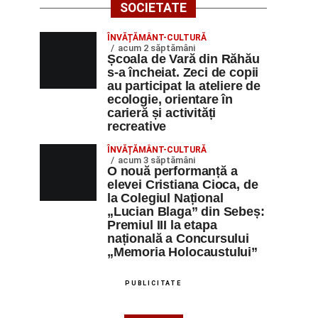
SOCIETATE
ÎNVĂȚĂMÂNT-CULTURĂ
acum 2 săptămâni
Școala de Vară din Răhău
s-a încheiat. Zeci de copii
au participat la ateliere de
ecologie, orientare în
carieră și activități
recreative
ÎNVĂȚĂMÂNT-CULTURĂ
acum 3 săptămâni
O nouă performanță a
elevei Cristiana Cioca, de
la Colegiul Național
„Lucian Blaga” din Sebeș:
Premiul III la etapa
națională a Concursului
„Memoria Holocaustului”
PUBLICITATE