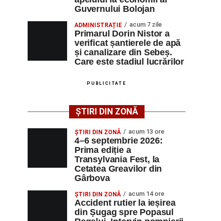
Guvernului Bolojan
acum 7 zile
ADMINISTRAȚIE
Primarul Dorin Nistor a
verificat șantierele de apă
și canalizare din Sebeș.
Care este stadiul lucrărilor
PUBLICITATE
ȘTIRI DIN ZONĂ
acum 13 ore
ȘTIRI DIN ZONĂ
4–6 septembrie 2026:
Prima ediție a
Transylvania Fest, la
Cetatea Greavilor din
Gârbova
acum 14 ore
ȘTIRI DIN ZONĂ
Accident rutier la ieșirea
din Șugag spre Popasul