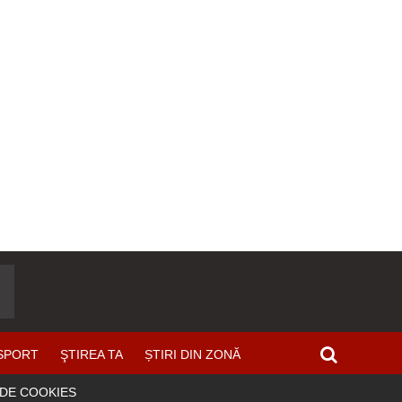
SPORT
ŞTIREA TA
ȘTIRI DIN ZONĂ
 DE COOKIES