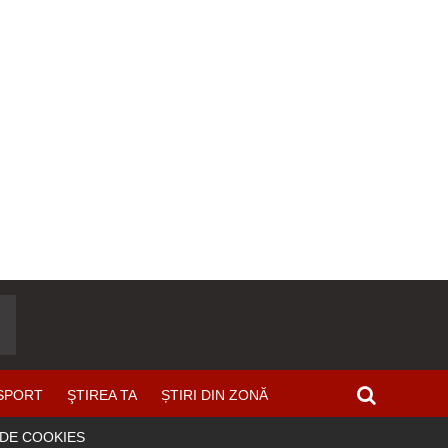
SPORT
ŞTIREA TA
ȘTIRI DIN ZONĂ
 DE COOKIES