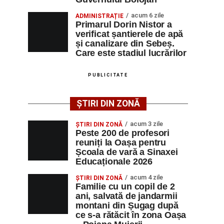
acum 6 zile
ADMINISTRAȚIE
Primarul Dorin Nistor a
verificat șantierele de apă
și canalizare din Sebeș.
Care este stadiul lucrărilor
PUBLICITATE
ȘTIRI DIN ZONĂ
acum 3 zile
ȘTIRI DIN ZONĂ
Peste 200 de profesori
reuniți la Oașa pentru
Școala de vară a Sinaxei
Educaționale 2026
acum 4 zile
ȘTIRI DIN ZONĂ
Familie cu un copil de 2
ani, salvată de jandarmii
montani din Șugag după
ce s-a rătăcit în zona Oașa