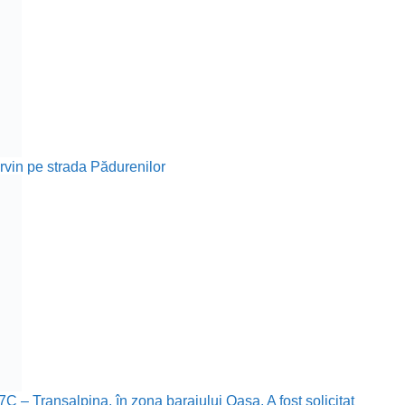
rvin pe strada Pădurenilor
67C – Transalpina, în zona barajului Oașa. A fost solicitat