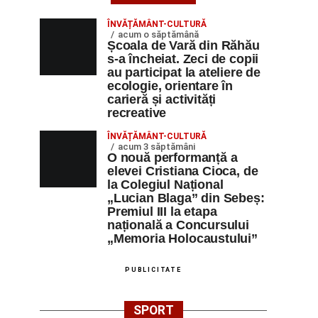
ÎNVĂȚĂMÂNT-CULTURĂ
acum o săptămână
Școala de Vară din Răhău
s-a încheiat. Zeci de copii
au participat la ateliere de
ecologie, orientare în
carieră și activități
recreative
ÎNVĂȚĂMÂNT-CULTURĂ
acum 3 săptămâni
O nouă performanță a
elevei Cristiana Cioca, de
la Colegiul Național
„Lucian Blaga” din Sebeș:
Premiul III la etapa
națională a Concursului
„Memoria Holocaustului”
PUBLICITATE
SPORT