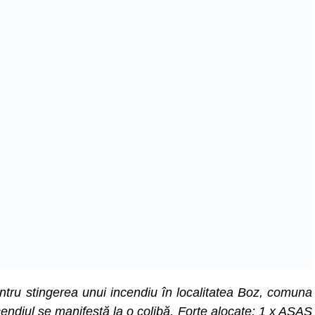
tru stingerea unui incendiu în localitatea Boz, comuna
ncendiul se manifestă la o colibă. Forțe alocate: 1 x ASAS