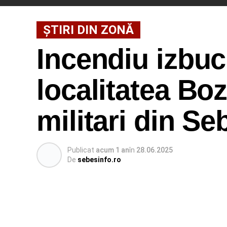
ȘTIRI DIN ZONĂ
Incendiu izbucn
localitatea Boz
militari din Se
Publicat
acum 1 an
în
28.06.2025
De
sebesinfo.ro