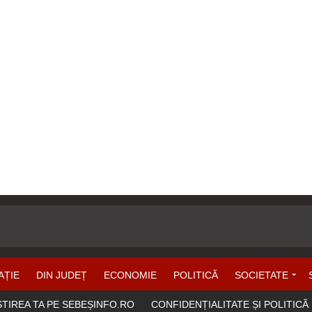
AȚIE
DIN JUDEȚ
ECONOMIE
POLITICĂ
SOCIETATE
ȘTIREA TA PE SEBEȘINFO.RO
CONFIDENȚIALITATE ȘI POLITICĂ