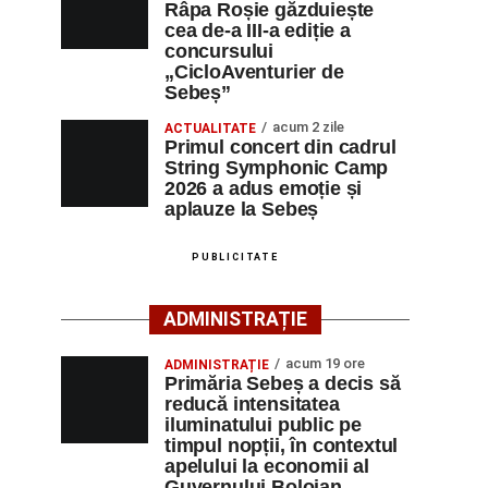
Râpa Roșie găzduiește
cea de-a III-a ediție a
concursului
„CicloAventurier de
Sebeș”
acum 2 zile
ACTUALITATE
Primul concert din cadrul
String Symphonic Camp
2026 a adus emoție și
aplauze la Sebeș
PUBLICITATE
ADMINISTRAȚIE
acum 19 ore
ADMINISTRAȚIE
Primăria Sebeș a decis să
reducă intensitatea
iluminatului public pe
timpul nopții, în contextul
apelului la economii al
Guvernului Bolojan