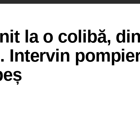
it la o colibă, di
. Intervin pompier
beș