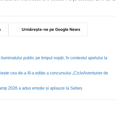
ă
Urmărește-ne pe Google News
luminatului public pe timpul nopții, în contextul apelului la
te cea de-a III-a ediție a concursului „CicloAventurier de
Camp 2026 a adus emoție și aplauze la Sebeș