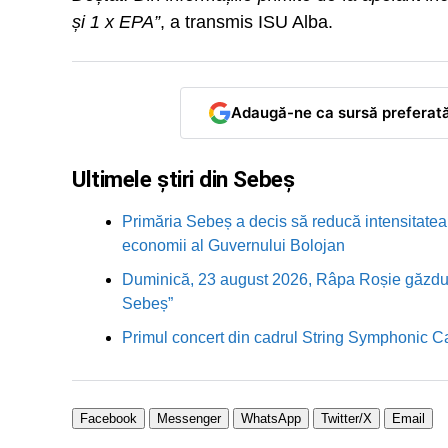
și 1 x EPA”
, a transmis ISU Alba.
Adaugă-ne ca sursă preferat
Ultimele știri din Sebeș
Primăria Sebeș a decis să reducă intensitatea i
economii al Guvernului Bolojan
Duminică, 23 august 2026, Râpa Roșie găzduieș
Sebeș”
Primul concert din cadrul String Symphonic 
Facebook
Messenger
WhatsApp
Twitter/X
Email