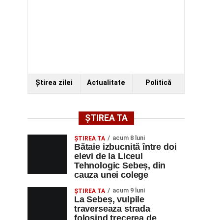
Ştirea zilei
Actualitate
Politică
ȘTIREA TA
acum 8 luni
ŞTIREA TA
Bătaie izbucnită între doi
elevi de la Liceul
Tehnologic Sebeș, din
cauza unei colege
acum 9 luni
ŞTIREA TA
La Sebeș, vulpile
traverseaza strada
folosind trecerea de