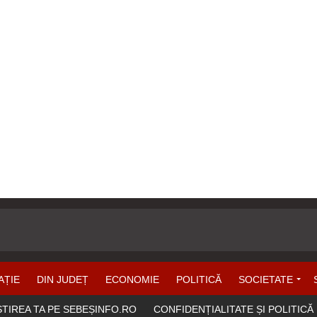
AȚIE
DIN JUDEȚ
ECONOMIE
POLITICĂ
SOCIETATE
ȘTIREA TA PE SEBEȘINFO.RO
CONFIDENȚIALITATE ȘI POLITICĂ