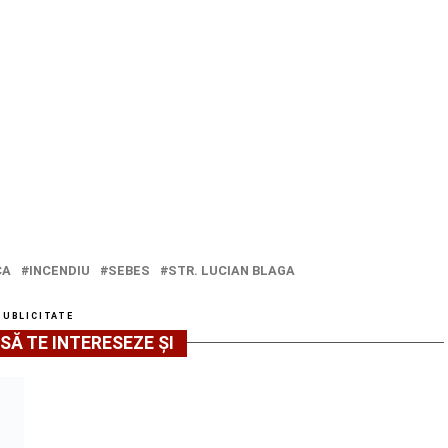
CA
INCENDIU
SEBES
STR. LUCIAN BLAGA
PUBLICITATE
SĂ TE INTERESEZE ȘI