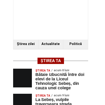
Ştirea zilei
Actualitate
Politică
ȘTIREA TA
acum 8 luni
ŞTIREA TA
Bătaie izbucnită între doi
elevi de la Liceul
Tehnologic Sebeș, din
cauza unei colege
acum 9 luni
ŞTIREA TA
La Sebeș, vulpile
traverseaza strada