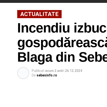
ACTUALITATE
Incendiu izbuc
gospodărească
Blaga din Seb
Publicat
acum 2 ani
în
26.12.2024
De
sebesinfo.ro