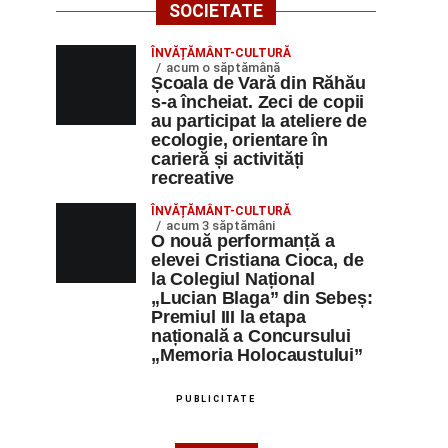
SOCIETATE
ÎNVĂȚĂMÂNT-CULTURĂ
acum o săptămână
Școala de Vară din Răhău
s-a încheiat. Zeci de copii
au participat la ateliere de
ecologie, orientare în
carieră și activități
recreative
ÎNVĂȚĂMÂNT-CULTURĂ
acum 3 săptămâni
O nouă performanță a
elevei Cristiana Cioca, de
la Colegiul Național
„Lucian Blaga” din Sebeș:
Premiul III la etapa
națională a Concursului
„Memoria Holocaustului”
PUBLICITATE