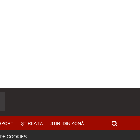
SPORT
ŞTIREA TA
ȘTIRI DIN ZONĂ
 DE COOKIES