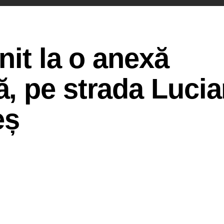
nit la o anexă
, pe strada Lucia
eș