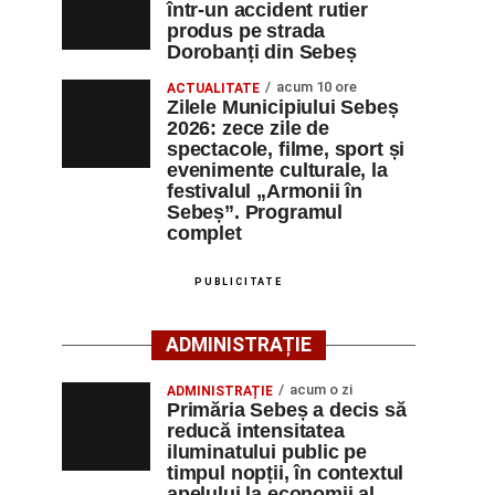
într-un accident rutier
produs pe strada
Dorobanți din Sebeș
acum 10 ore
ACTUALITATE
Zilele Municipiului Sebeș
2026: zece zile de
spectacole, filme, sport și
evenimente culturale, la
festivalul „Armonii în
Sebeș”. Programul
complet
PUBLICITATE
ADMINISTRAȚIE
acum o zi
ADMINISTRAȚIE
Primăria Sebeș a decis să
reducă intensitatea
iluminatului public pe
timpul nopții, în contextul
apelului la economii al