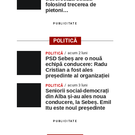
folosind trecerea de
pietoni…
PUBLICITATE
POLITICĂ
acum 2 luni
POLITICĂ
PSD Sebeș are o nouă
echipă conducere: Radu
Cristian a fost ales
președinte al organizației
acum 3 luni
POLITICĂ
Seniorii social-democrați
din Alba și-au ales noua
conducere, la Sebeș. Emil
Itu este noul președinte
PUBLICITATE