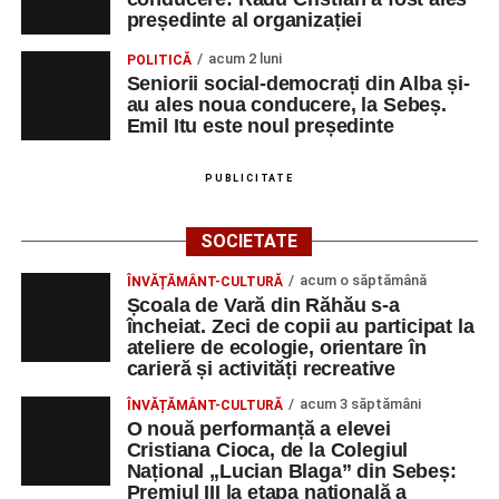
președinte al organizației
„O mare familie, o comunitate pentru trup, minte și suflet,
un mod de a lua o gură de aer într-un bombardament
acum 2 luni
POLITICĂ
informatic, mediatic și psihologic.”
(Prof. Boncea Niculina
Seniorii social-democrați din Alba și-
au ales noua conducere, la Sebeș.
Maria)
Emil Itu este noul președinte
„Voi merge acasă cu gândul că educația și nu numai are
PUBLICITATE
la bază doi piloni: OMUL SFINȚEȘTE LOCUL și VORBA
DULCE MULT ADUCE. De la elev până la părinte și mai
apoi în viața noastră, modul de adresare, tonul și gestica
SOCIETATE
sunt vitale.”
(Prof. Ciura Marinela)
acum o săptămână
ÎNVĂȚĂMÂNT-CULTURĂ
Școala de Vară din Răhău s-a
Privind spre ediția următoare
încheiat. Zeci de copii au participat la
ateliere de ecologie, orientare în
În încheierea evenimentului, organizatorii au anunțat tema
carieră și activități recreative
ediției din 2027, dedicată relației dintre caracter, valori și
acum 3 săptămâni
ÎNVĂȚĂMÂNT-CULTURĂ
educație. După trei ediții care au abordat comunicarea
O nouă performanță a elevei
didactică, dinamica diferențelor, participarea și luarea
Cristiana Cioca, de la Colegiul
deciziilor, comunitatea Sinaxa Educațională își propune
Național „Lucian Blaga” din Sebeș:
Premiul III la etapa națională a
să revină la întrebările fundamentale despre valorile care