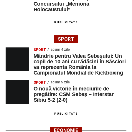
Concursului „Memoria
stau la baza actului educațional și despre rolul
Holocaustului”
profesorului în formarea caracterului tinerilor.
PUBLICITATE
Despre comunitatea Sinaxa Educațională
SPORT
Asociația
„Sinaxa Educațională”
este o comunitate de
profesori, dedicată susținerii unei educații centrate pe
acum 4 zile
SPORT
valorile creștin-ortodoxe și pe formarea caracterului
Mândrie pentru Valea Sebeșului: Un
elevilor. Născută din experiența duhovnicească și
copil de 10 ani cu rădăcini în Săsciori
va reprezenta România la
formativă a Mănăstirii Oașa, Sinaxa își propune să
Campionatul Mondial de Kickboxing
sprijine profesorii în regăsirea motivației interioare,
oferindu-le nu doar instrumente metodice actuale, ci și
acum 5 zile
SPORT
O nouă victorie în meciurile de
contexte de sprijin reciproc, colaborare și reconectare la
pregătire: CSM Sebeș – Interstar
vocația pedagogică autentică.
Sibiu 5-2 (2-0)
PUBLICITATE
Adaugă-ne ca sursă preferată
ECONOMIE