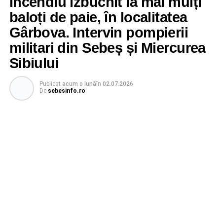
Incendiu izbucnit la mai mulți
baloți de paie, în localitatea
Gârbova. Intervin pompierii
militari din Sebeș și Miercurea
Sibiului
Publicat
acum o lună
în
02.07.2026
De
sebesinfo.ro