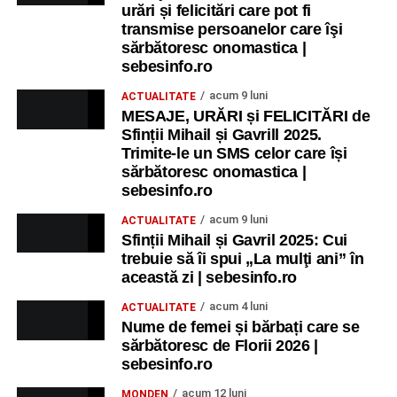
urări și felicitări care pot fi
transmise persoanelor care îşi
sărbătoresc onomastica |
sebesinfo.ro
acum 9 luni
ACTUALITATE
MESAJE, URĂRI și FELICITĂRI de
Sfinții Mihail și Gavrill 2025.
Trimite-le un SMS celor care își
sărbătoresc onomastica |
sebesinfo.ro
acum 9 luni
ACTUALITATE
Sfinții Mihail și Gavril 2025: Cui
trebuie să îi spui „La mulţi ani” în
această zi | sebesinfo.ro
acum 4 luni
ACTUALITATE
Nume de femei și bărbați care se
sărbătoresc de Florii 2026 |
sebesinfo.ro
acum 12 luni
MONDEN