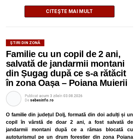
CITEȘTE MAI MULT
La ediția din acest an au participat peste 200 de cadre
ȘTIRI DIN ZONĂ
didactice din întreaga țară. Printre participanți s-au aflat
Familie cu un copil de 2 ani,
profesori debutanți, profesori cu experiență, inspectori
școlari, directori de școli, consilieri școlari, educatori și
salvată de jandarmii montani
învățători, reprezentând aproape toate disciplinele din
din Șugag după ce s-a rătăcit
sistemul de învățământ.
în zona Oașa – Poiana Muierii
Participare, consens și asumare în școală
Publicat
acum 3 zile
în
03.08.2026
De
sebesinfo.ro
Tema ediției din acest an a pornit de la convingerea că
școala românească dispune de una dintre cele mai
O familie din județul Dolj, formată din doi adulți și un
importante resurse: experiența profesorilor. Provocarea nu
copil în vârstă de doar 2 ani, a fost salvată de
este lipsa ideilor, ci identificarea unor contexte în care
jandarmii montani după ce a rămas blocată cu
acestea să poată fi ascultate, validate și transformate în
autoturismul pe un drum forestier din zona Poiana