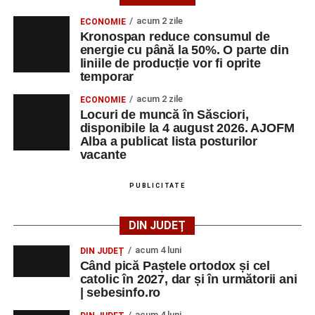
Urmărește-ne pe Google News
acum 2 zile
ECONOMIE
Kronospan reduce consumul de
energie cu până la 50%. O parte din
Ultimele știri din Sebeș
liniile de producție vor fi oprite
temporar
Primul concert din cadrul String Symphonic Camp
acum 2 zile
ECONOMIE
2026 a adus emoție și aplauze la Sebeș
Locuri de muncă în Săsciori,
În luna august, cele mai recente lucrări ale lui Eugen
disponibile la 4 august 2026. AJOFM
Alba a publicat lista posturilor
Măcinic pot fi admirate la Primăria Sebeș
vacante
Accident rutier pe strada Decebal din Sebeș. Un
autoturism s-a răsturnat, o persoană a avut nevoie
PUBLICITATE
de îngrijiri medicale
DIN JUDEȚ
acum 4 luni
DIN JUDEȚ
Când pică Paștele ortodox și cel
catolic în 2027, dar și în următorii ani
| sebesinfo.ro
acum 4 luni