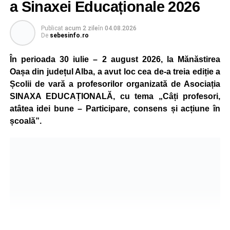
a Sinaxei Educaționale 2026
Publicat
acum 2 zile
în
04.08.2026
De
sebesinfo.ro
În perioada 30 iulie – 2 august 2026, la Mănăstirea
Oașa din județul Alba, a avut loc cea de-a treia ediție a
Școlii de vară a profesorilor organizată de Asociația
SINAXA EDUCAȚIONALĂ, cu tema „Câți profesori,
atâtea idei bune – Participare, consens și acțiune în
școală”.