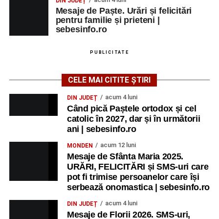
DIN JUDEȚ
Mesaje de Paște. Urări și felicitări
pentru familie și prieteni |
sebesinfo.ro
PUBLICITATE
CELE MAI CITITE ȘTIRI
acum 4 luni
DIN JUDEȚ
Când pică Paștele ortodox și cel
catolic în 2027, dar și în următorii
ani | sebesinfo.ro
acum 12 luni
MONDEN
Mesaje de Sfânta Maria 2025.
URĂRI, FELICITĂRI și SMS-uri care
pot fi trimise persoanelor care își
serbează onomastica | sebesinfo.ro
acum 4 luni
DIN JUDEȚ
Mesaje de Florii 2026. SMS-uri,