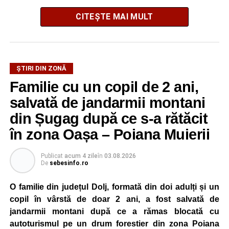
CITEȘTE MAI MULT
La ediția din acest an au participat peste 200 de cadre
ȘTIRI DIN ZONĂ
didactice din întreaga țară. Printre participanți s-au aflat
Familie cu un copil de 2 ani,
profesori debutanți, profesori cu experiență, inspectori
școlari, directori de școli, consilieri școlari, educatori și
salvată de jandarmii montani
învățători, reprezentând aproape toate disciplinele din
din Șugag după ce s-a rătăcit
sistemul de învățământ.
în zona Oașa – Poiana Muierii
Participare, consens și asumare în școală
Publicat
acum 4 zile
în
03.08.2026
De
sebesinfo.ro
Tema ediției din acest an a pornit de la convingerea că
școala românească dispune de una dintre cele mai
O familie din județul Dolj, formată din doi adulți și un
importante resurse: experiența profesorilor. Provocarea nu
copil în vârstă de doar 2 ani, a fost salvată de
este lipsa ideilor, ci identificarea unor contexte în care
jandarmii montani după ce a rămas blocată cu
acestea să poată fi ascultate, validate și transformate în
autoturismul pe un drum forestier din zona Poiana