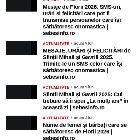
Mesaje de Florii 2026. SMS-uri,
urări și felicitări care pot fi
transmise persoanelor care îşi
sărbătoresc onomastica |
sebesinfo.ro
acum 9 luni
ACTUALITATE
MESAJE, URĂRI și FELICITĂRI de
Sfinții Mihail și Gavrill 2025.
Trimite-le un SMS celor care își
sărbătoresc onomastica |
sebesinfo.ro
acum 9 luni
ACTUALITATE
Sfinții Mihail și Gavril 2025: Cui
trebuie să îi spui „La mulţi ani” în
această zi | sebesinfo.ro
acum 4 luni
ACTUALITATE
Nume de femei și bărbați care se
sărbătoresc de Florii 2026 |
sebesinfo.ro