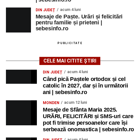
acum 4 luni
DIN JUDEȚ
Mesaje de Paște. Urări și felicitări
pentru familie și prieteni |
sebesinfo.ro
PUBLICITATE
CELE MAI CITITE ȘTIRI
acum 4 luni
DIN JUDEȚ
Când pică Paștele ortodox și cel
catolic în 2027, dar și în următorii
ani | sebesinfo.ro
acum 12 luni
MONDEN
Mesaje de Sfânta Maria 2025.
URĂRI, FELICITĂRI și SMS-uri care
pot fi trimise persoanelor care își
serbează onomastica | sebesinfo.ro
acum 4 luni
DIN JUDEȚ