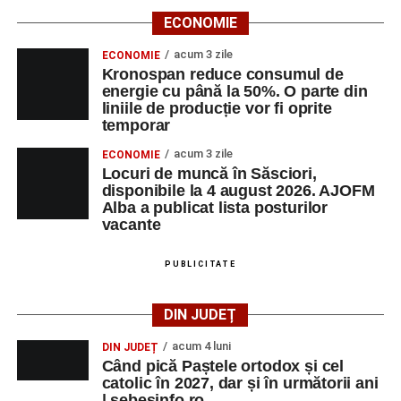
Urmărește-ne pe Google News
ECONOMIE
acum 3 zile
ECONOMIE
Ultimele știri din Sebeș
Kronospan reduce consumul de
energie cu până la 50%. O parte din
Biciclist de 70 de ani, rănit într-un accident rutier
liniile de producție vor fi oprite
temporar
produs pe strada Dorobanți din Sebeș
acum 3 zile
ECONOMIE
Zilele Municipiului Sebeș 2026: zece zile de
Locuri de muncă în Săsciori,
spectacole, filme, sport și evenimente culturale, la
disponibile la 4 august 2026. AJOFM
festivalul „Armonii în Sebeș”. Programul complet
Alba a publicat lista posturilor
vacante
Primăria Sebeș a decis să reducă intensitatea
iluminatului public pe timpul nopții, în contextul
PUBLICITATE
apelului la economii al Guvernului Bolojan
DIN JUDEȚ
acum 4 luni
DIN JUDEȚ
Când pică Paștele ortodox și cel
catolic în 2027, dar și în următorii ani
| sebesinfo.ro