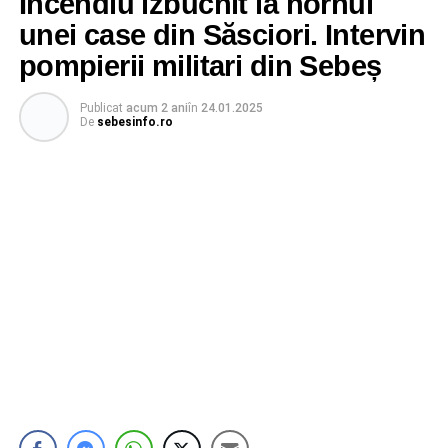
Incendiu izbucnit la hornul
unei case din Săsciori. Intervin
pompierii militari din Sebeș
Publicat
acum 2 ani
în
24.01.2025
De
sebesinfo.ro