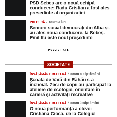
PSD Sebeș are o nouă echipă
„O mare familie, o comunitate pentru trup, minte și suflet,
conducere: Radu Cristian a fost ales
un mod de a lua o gură de aer într-un bombardament
președinte al organizației
informatic, mediatic și psihologic.”
(Prof. Boncea Niculina
acum 3 luni
POLITICĂ
Maria)
Seniorii social-democrați din Alba și-
au ales noua conducere, la Sebeș.
„Voi merge acasă cu gândul că educația și nu numai are
Emil Itu este noul președinte
la bază doi piloni: OMUL SFINȚEȘTE LOCUL și VORBA
DULCE MULT ADUCE. De la elev până la părinte și mai
PUBLICITATE
apoi în viața noastră, modul de adresare, tonul și gestica
sunt vitale.”
(Prof. Ciura Marinela)
SOCIETATE
Privind spre ediția următoare
acum o săptămână
ÎNVĂȚĂMÂNT-CULTURĂ
Școala de Vară din Răhău s-a
În încheierea evenimentului, organizatorii au anunțat tema
încheiat. Zeci de copii au participat la
ateliere de ecologie, orientare în
ediției din 2027, dedicată relației dintre caracter, valori și
carieră și activități recreative
educație. După trei ediții care au abordat comunicarea
didactică, dinamica diferențelor, participarea și luarea
acum 3 săptămâni
ÎNVĂȚĂMÂNT-CULTURĂ
O nouă performanță a elevei
deciziilor, comunitatea Sinaxa Educațională își propune
Cristiana Cioca, de la Colegiul
să revină la întrebările fundamentale despre valorile care