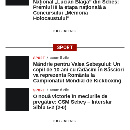
Național „Lucian Blaga” din Sebeș:
stau la baza actului educațional și despre rolul
Premiul III la etapa națională a
profesorului în formarea caracterului tinerilor.
Concursului „Memoria
Holocaustului”
Despre comunitatea Sinaxa Educațională
PUBLICITATE
Asociația
„Sinaxa Educațională”
este o comunitate de
profesori, dedicată susținerii unei educații centrate pe
SPORT
valorile creștin-ortodoxe și pe formarea caracterului
acum 5 zile
elevilor. Născută din experiența duhovnicească și
SPORT
Mândrie pentru Valea Sebeșului: Un
formativă a Mănăstirii Oașa, Sinaxa își propune să
copil de 10 ani cu rădăcini în Săsciori
sprijine profesorii în regăsirea motivației interioare,
va reprezenta România la
oferindu-le nu doar instrumente metodice actuale, ci și
Campionatul Mondial de Kickboxing
contexte de sprijin reciproc, colaborare și reconectare la
acum 6 zile
SPORT
vocația pedagogică autentică.
O nouă victorie în meciurile de
pregătire: CSM Sebeș – Interstar
Sibiu 5-2 (2-0)
Adaugă-ne ca sursă preferată
PUBLICITATE