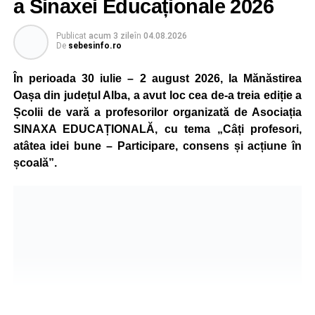
a Sinaxei Educaționale 2026
Publicat
acum 3 zile
în
04.08.2026
De
sebesinfo.ro
În perioada 30 iulie – 2 august 2026, la Mănăstirea
Oașa din județul Alba, a avut loc cea de-a treia ediție a
Școlii de vară a profesorilor organizată de Asociația
SINAXA EDUCAȚIONALĂ, cu tema „Câți profesori,
atâtea idei bune – Participare, consens și acțiune în
școală”.