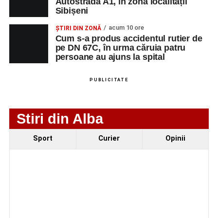
Autostrada A1, în zona localității
Sibișeni
Adaugă-ne ca sursă preferată
acum 10 ore
ȘTIRI DIN ZONĂ
Cum s-a produs accidentul rutier de
Urmărește-ne pe Google News
pe DN 67C, în urma căruia patru
persoane au ajuns la spital
Ultimele știri din Sebeș
PUBLICITATE
Minoră din Sebeș, urmărită și amenințată de un
bărbat căsătorit. Instanța a emis un ordin de
Stiri din Alba
protecție pentru 12 luni
Incendiu la un autoturism pe Autostrada A1, în zona
Sport
Curier
Opinii
localității Sibișeni
Școala de Fotbal Valea Frumoasei își întărește
lotul pentru noul sezon. Trei achiziții și performanțe
importante la nivel juvenil