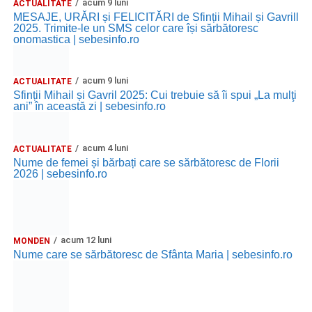
acum 9 luni
ACTUALITATE
MESAJE, URĂRI și FELICITĂRI de Sfinții Mihail și Gavrill
2025. Trimite-le un SMS celor care își sărbătoresc
onomastica | sebesinfo.ro
acum 9 luni
ACTUALITATE
Sfinții Mihail și Gavril 2025: Cui trebuie să îi spui „La mulţi
ani” în această zi | sebesinfo.ro
acum 4 luni
ACTUALITATE
Nume de femei și bărbați care se sărbătoresc de Florii
2026 | sebesinfo.ro
acum 12 luni
MONDEN
Nume care se sărbătoresc de Sfânta Maria | sebesinfo.ro