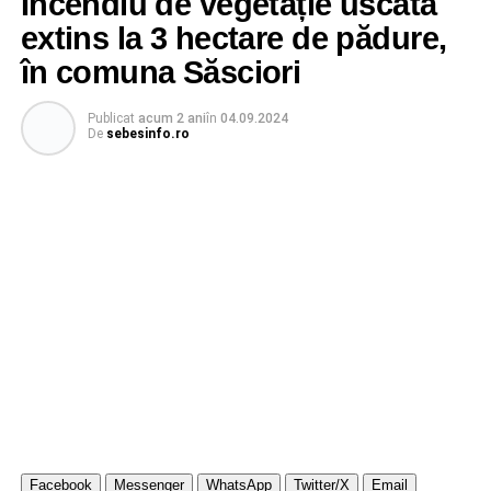
Incendiu de vegetație uscată
extins la 3 hectare de pădure,
în comuna Săsciori
Publicat
acum 2 ani
în
04.09.2024
De
sebesinfo.ro
Facebook
Messenger
WhatsApp
Twitter/X
Email