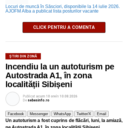
Locuri de muncă în Săsciori, disponibile la 14 iulie 2026.
AJOFM Alba a publicat lista posturilor vacante
CLICK PENTRU A COMENTA
ȘTIRI DIN ZONĂ
Incendiu la un autoturism pe
Autostrada A1, în zona
localității Sibișeni
Publicat
acum 10 ore
în
10.08.2026
De
sebesinfo.ro
Facebook
Messenger
WhatsApp
Twitter/X
Email
Un autoturism a fost cuprins de flăcări, luni, la amiază,
pe Autostrada A1, în zona localității Sibișeni.