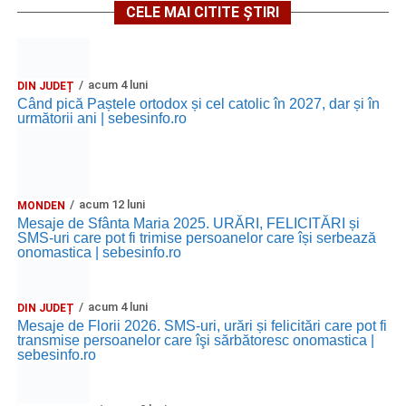
CELE MAI CITITE ȘTIRI
acum 4 luni
DIN JUDEȚ
Când pică Paștele ortodox și cel catolic în 2027, dar și în
următorii ani | sebesinfo.ro
acum 12 luni
MONDEN
Mesaje de Sfânta Maria 2025. URĂRI, FELICITĂRI și
SMS-uri care pot fi trimise persoanelor care își serbează
onomastica | sebesinfo.ro
acum 4 luni
DIN JUDEȚ
Mesaje de Florii 2026. SMS-uri, urări și felicitări care pot fi
transmise persoanelor care îşi sărbătoresc onomastica |
sebesinfo.ro