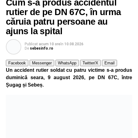
Cum s-a produs accidentul
privind existența unor victime sau cauza izbucnirii focului.
rutier de pe DN 67C, în urma
căruia patru persoane au
Adaugă-ne ca sursă preferată
ajuns la spital
Urmărește-ne pe Google News
Publicat
acum 10 ore
în
10.08.2026
De
sebesinfo.ro
Ultimele știri din Sebeș
Facebook
Messenger
WhatsApp
Twitter/X
Email
Un accident rutier soldat cu patru victime s-a produs
Minoră din Sebeș, urmărită și amenințată de un
duminică seara, 9 august 2026, pe DN 67C, între
bărbat căsătorit. Instanța a emis un ordin de
Șugag și Sebeș.
protecție pentru 12 luni
Incendiu la un autoturism pe Autostrada A1, în zona
localității Sibișeni
Școala de Fotbal Valea Frumoasei își întărește
lotul pentru noul sezon. Trei achiziții și performanțe
importante la nivel juvenil