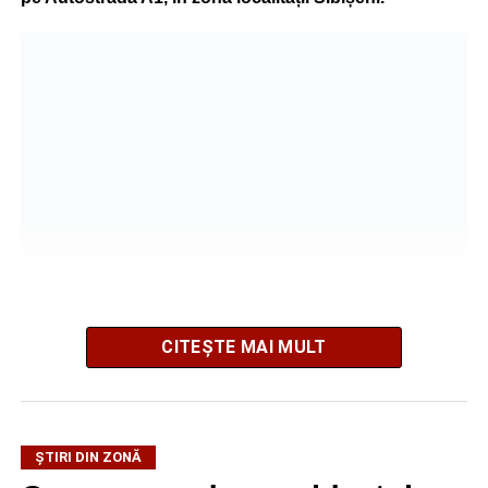
CITEȘTE MAI MULT
La fața locului intervine Detașamentul de Pompieri
Sebeș, cu o autospecială de stingere cu apă și spumă.
Pompierii acționează pentru localizarea și lichidarea
ȘTIRI DIN ZONĂ
incendiului. Deocamdată, nu au fost comunicate informații