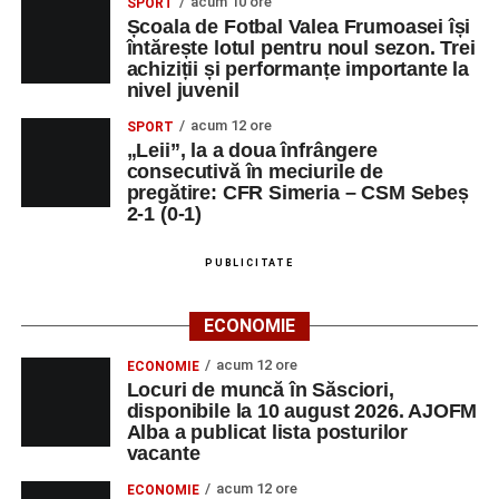
acum 10 ore
SPORT
Școala de Fotbal Valea Frumoasei își
întărește lotul pentru noul sezon. Trei
achiziții și performanțe importante la
nivel juvenil
acum 12 ore
SPORT
„Leii”, la a doua înfrângere
consecutivă în meciurile de
pregătire: CFR Simeria – CSM Sebeș
2-1 (0-1)
PUBLICITATE
ECONOMIE
acum 12 ore
ECONOMIE
Locuri de muncă în Săsciori,
disponibile la 10 august 2026. AJOFM
Alba a publicat lista posturilor
vacante
acum 12 ore
ECONOMIE