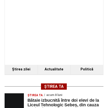
Facebook
Messenger
WhatsApp
Twitter/X
Email
Ştirea zilei
Actualitate
Politică
ȘTIREA TA
acum 8 luni
ŞTIREA TA
Bătaie izbucnită între doi elevi de la
Liceul Tehnologic Sebeș, din cauza