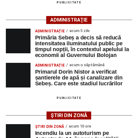
PUBLICITATE
două pasagere – o femeie de 22 de ani, aflată în
autoturismul condus de femeia de 29 de ani, și o femeie
ADMINISTRAȚIE
de 55 de ani, pasageră în autoturismul condus de
bărbatul de 62 de ani – au suferit leziuni corporale.
acum 5 zile
ADMINISTRAȚIE
Primăria Sebeș a decis să reducă
Cele patru persoane au fost transportate la Spitalul
intensitatea iluminatului public pe
timpul nopții, în contextul apelului la
Județean de Urgență Alba Iulia pentru acordarea
economii al Guvernului Bolojan
îngrijirilor medicale de specialitate.
acum o săptămână
ADMINISTRAȚIE
Cei doi conducători auto nu au putut fi testați cu aparatul
Primarul Dorin Nistor a verificat
șantierele de apă și canalizare din
etilotest, motiv pentru care le-au fost prelevate mostre
Sebeș. Care este stadiul lucrărilor
biologice, în vederea stabilirii alcoolemiei.
Polițiștii continuă cercetările pentru stabilirea tuturor
PUBLICITATE
împrejurărilor în care s-a produs accidentul, în cadrul unui
dosar penal întocmit sub aspectul săvârșirii infracțiunii de
ȘTIRI DIN ZONĂ
vătămare corporală din culpă.
acum 10 ore
ȘTIRI DIN ZONĂ
Incendiu la un autoturism pe