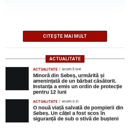
Facebook
Messenger
WhatsApp
Twitter/X
Email
CITEȘTE MAI MULT
Poliția Municipiului Sebeș a fost sesizată, prin SNUAU
112, în jurul orei 20:41, cu privire la producerea
ACTUALITATE
evenimentului rutier.
acum 3 ore
ACTUALITATE
Din primele cercetări efectuate la fața locului, polițiștii au
Minoră din Sebeș, urmărită și
amenințată de un bărbat căsătorit.
stabilit că o femeie de 29 de ani, din municipiul Sebeș,
Instanța a emis un ordin de protecție
care conducea un autoturism pe direcția Șugag – Sebeș,
pentru 12 luni
a intrat în coliziune cu un alt autoturism, condus
acum o zi
ACTUALITATE
regulamentar din sens opus, respectiv Sebeș – Șugag, de
O nouă viață salvată de pompierii din
un bărbat de 62 de ani, din orașul Petrila, județul
Sebeș. Un cățel a fost scos în
Hunedoara.
siguranță de sub o stivă de bușteni
În urma impactului, ambii conducători auto, precum și