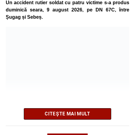
Un accident rutier soldat cu patru victime s-a produs
Minoră din Sebeș, urmărită și amenințată de un
duminică seara, 9 august 2026, pe DN 67C, între
bărbat căsătorit. Instanța a emis un ordin de
Șugag și Sebeș.
protecție pentru 12 luni
Incendiu la un autoturism pe Autostrada A1, în zona
localității Sibișeni
Școala de Fotbal Valea Frumoasei își întărește
lotul pentru noul sezon. Trei achiziții și performanțe
importante la nivel juvenil
CITEȘTE MAI MULT
Poliția Municipiului Sebeș a fost sesizată, prin SNUAU
112, în jurul orei 20:41, cu privire la producerea
evenimentului rutier.