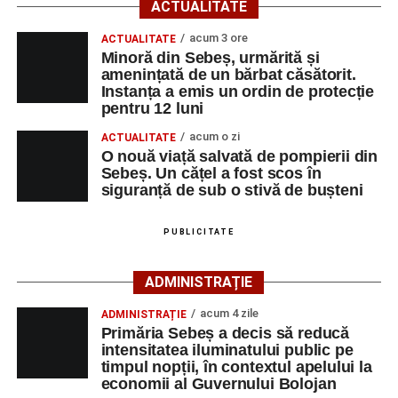
ACTUALITATE
Din primele cercetări efectuate la fața locului, polițiștii au
acum 3 ore
ACTUALITATE
stabilit că o femeie de 29 de ani, din municipiul Sebeș,
Minoră din Sebeș, urmărită și
amenințată de un bărbat căsătorit.
care conducea un autoturism pe direcția Șugag – Sebeș,
Instanța a emis un ordin de protecție
a intrat în coliziune cu un alt autoturism, condus
pentru 12 luni
regulamentar din sens opus, respectiv Sebeș – Șugag, de
acum o zi
ACTUALITATE
un bărbat de 62 de ani, din orașul Petrila, județul
O nouă viață salvată de pompierii din
Hunedoara.
Sebeș. Un cățel a fost scos în
siguranță de sub o stivă de bușteni
În urma impactului, ambii conducători auto, precum și
două pasagere – o femeie de 22 de ani, aflată în
PUBLICITATE
autoturismul condus de femeia de 29 de ani, și o femeie
de 55 de ani, pasageră în autoturismul condus de
ADMINISTRAȚIE
bărbatul de 62 de ani – au suferit leziuni corporale.
acum 4 zile
ADMINISTRAȚIE
Cele patru persoane au fost transportate la Spitalul
Primăria Sebeș a decis să reducă
Județean de Urgență Alba Iulia pentru acordarea
intensitatea iluminatului public pe
timpul nopții, în contextul apelului la
îngrijirilor medicale de specialitate.
economii al Guvernului Bolojan