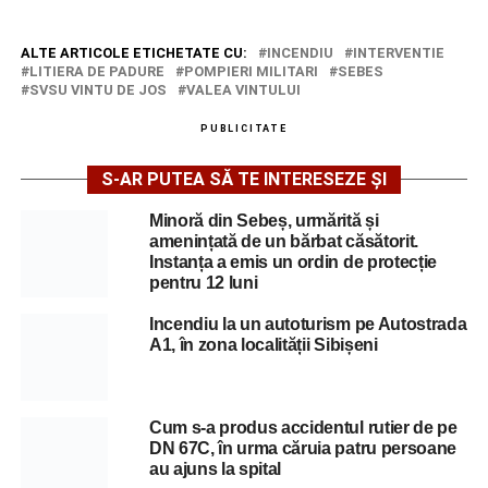
ALTE ARTICOLE ETICHETATE CU:
INCENDIU
INTERVENTIE
LITIERA DE PADURE
POMPIERI MILITARI
SEBES
SVSU VINTU DE JOS
VALEA VINTULUI
PUBLICITATE
S-AR PUTEA SĂ TE INTERESEZE ȘI
Minoră din Sebeș, urmărită și
amenințată de un bărbat căsătorit.
Instanța a emis un ordin de protecție
pentru 12 luni
Incendiu la un autoturism pe Autostrada
A1, în zona localității Sibișeni
Cum s-a produs accidentul rutier de pe
DN 67C, în urma căruia patru persoane
au ajuns la spital