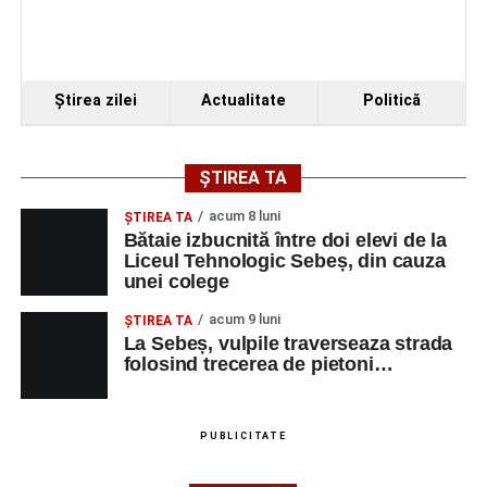
Ştirea zilei
Actualitate
Politică
ȘTIREA TA
acum 8 luni
ŞTIREA TA
Bătaie izbucnită între doi elevi de la
Liceul Tehnologic Sebeș, din cauza
unei colege
acum 9 luni
ŞTIREA TA
La Sebeș, vulpile traverseaza strada
folosind trecerea de pietoni…
PUBLICITATE