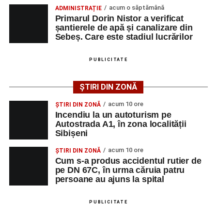
Cei doi conducători auto nu au putut fi testați cu aparatul
acum o săptămână
ADMINISTRAȚIE
etilotest, motiv pentru care le-au fost prelevate mostre
Primarul Dorin Nistor a verificat
șantierele de apă și canalizare din
biologice, în vederea stabilirii alcoolemiei.
Sebeș. Care este stadiul lucrărilor
Polițiștii continuă cercetările pentru stabilirea tuturor
împrejurărilor în care s-a produs accidentul, în cadrul unui
PUBLICITATE
dosar penal întocmit sub aspectul săvârșirii infracțiunii de
vătămare corporală din culpă.
ȘTIRI DIN ZONĂ
acum 10 ore
ȘTIRI DIN ZONĂ
Incendiu la un autoturism pe
Autostrada A1, în zona localității
Adaugă-ne ca sursă preferată
Sibișeni
acum 10 ore
ȘTIRI DIN ZONĂ
Urmărește-ne pe Google News
Cum s-a produs accidentul rutier de
pe DN 67C, în urma căruia patru
persoane au ajuns la spital
Ultimele știri din Sebeș
Minoră din Sebeș, urmărită și amenințată de un
PUBLICITATE
bărbat căsătorit. Instanța a emis un ordin de