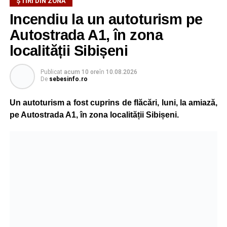
ȘTIRI DIN ZONĂ
Incendiu la un autoturism pe
Autostrada A1, în zona
localității Sibișeni
Publicat
acum 10 ore
în
10.08.2026
De
sebesinfo.ro
Un autoturism a fost cuprins de flăcări, luni, la amiază,
pe Autostrada A1, în zona localității Sibișeni.