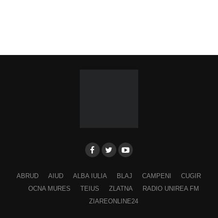
ABRUD
AIUD
ALBA IULIA
BLAJ
CAMPENI
CUGIR
OCNA MURES
TEIUS
ZLATNA
RADIO UNIREA FM
ZIAREONLINE24