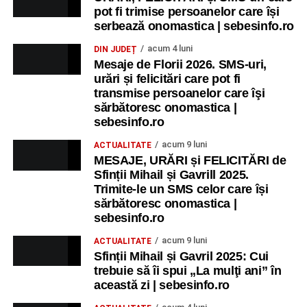
pot fi trimise persoanelor care își
serbează onomastica | sebesinfo.ro
acum 4 luni
DIN JUDEȚ
Mesaje de Florii 2026. SMS-uri,
urări și felicitări care pot fi
transmise persoanelor care îşi
sărbătoresc onomastica |
sebesinfo.ro
acum 9 luni
ACTUALITATE
MESAJE, URĂRI și FELICITĂRI de
Sfinții Mihail și Gavrill 2025.
Trimite-le un SMS celor care își
sărbătoresc onomastica |
sebesinfo.ro
acum 9 luni
ACTUALITATE
Sfinții Mihail și Gavril 2025: Cui
trebuie să îi spui „La mulţi ani” în
această zi | sebesinfo.ro