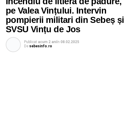
Incendiu de litieră de pădure,
pe Valea Vințului. Intervin
pompierii militari din Sebeș și
SVSU Vințu de Jos
Publicat
acum 2 ani
în
08.02.2025
De
sebesinfo.ro