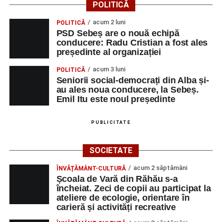
POLITICĂ
acum 2 luni
POLITICĂ
PSD Sebeș are o nouă echipă
conducere: Radu Cristian a fost ales
președinte al organizației
acum 3 luni
POLITICĂ
Seniorii social-democrați din Alba și-
au ales noua conducere, la Sebeș.
Emil Itu este noul președinte
PUBLICITATE
SOCIETATE
acum 2 săptămâni
ÎNVĂȚĂMÂNT-CULTURĂ
Școala de Vară din Răhău s-a
încheiat. Zeci de copii au participat la
ateliere de ecologie, orientare în
carieră și activități recreative