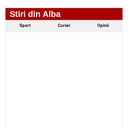
protecție pentru 12 luni
Stiri din Alba
Incendiu la un autoturism pe Autostrada A1, în zona
localității Sibișeni
Sport
Curier
Opinii
Școala de Fotbal Valea Frumoasei își întărește
lotul pentru noul sezon. Trei achiziții și performanțe
importante la nivel juvenil