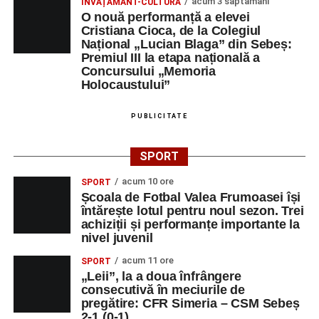
acum 3 săptămâni
ÎNVĂȚĂMÂNT-CULTURĂ
O nouă performanță a elevei
Cristiana Cioca, de la Colegiul
Național „Lucian Blaga” din Sebeș:
Premiul III la etapa națională a
Concursului „Memoria
Holocaustului”
PUBLICITATE
SPORT
acum 10 ore
SPORT
Școala de Fotbal Valea Frumoasei își
întărește lotul pentru noul sezon. Trei
achiziții și performanțe importante la
nivel juvenil
acum 11 ore
SPORT
„Leii”, la a doua înfrângere
consecutivă în meciurile de
pregătire: CFR Simeria – CSM Sebeș
2-1 (0-1)