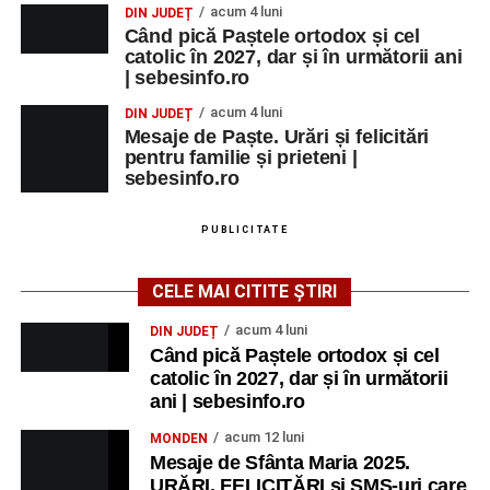
acum 4 luni
DIN JUDEȚ
Când pică Paștele ortodox și cel
catolic în 2027, dar și în următorii ani
| sebesinfo.ro
acum 4 luni
DIN JUDEȚ
Mesaje de Paște. Urări și felicitări
pentru familie și prieteni |
sebesinfo.ro
PUBLICITATE
CELE MAI CITITE ȘTIRI
acum 4 luni
DIN JUDEȚ
Când pică Paștele ortodox și cel
catolic în 2027, dar și în următorii
ani | sebesinfo.ro
acum 12 luni
MONDEN
Mesaje de Sfânta Maria 2025.
URĂRI, FELICITĂRI și SMS-uri care