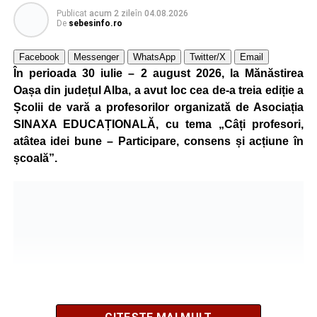
Publicat
acum 2 zile
în
04.08.2026
De
sebesinfo.ro
Facebook
Messenger
WhatsApp
Twitter/X
Email
În perioada 30 iulie – 2 august 2026, la Mănăstirea
Oașa din județul Alba, a avut loc cea de-a treia ediție a
Școlii de vară a profesorilor organizată de Asociația
SINAXA EDUCAȚIONALĂ, cu tema „Câți profesori,
atâtea idei bune – Participare, consens și acțiune în
școală”.