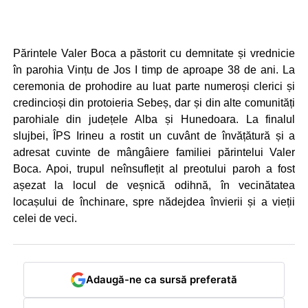
Părintele Valer Boca a păstorit cu demnitate și vrednicie
în parohia Vințu de Jos I timp de aproape 38 de ani. La
ceremonia de prohodire au luat parte numeroși clerici și
credincioși din protoieria Sebeș, dar și din alte comunități
parohiale din județele Alba și Hunedoara. La finalul
slujbei, ÎPS Irineu a rostit un cuvânt de învățătură și a
adresat cuvinte de mângâiere familiei părintelui Valer
Boca. Apoi, trupul neînsuflețit al preotului paroh a fost
așezat la locul de veșnică odihnă, în vecinătatea
locașului de închinare, spre nădejdea învierii și a vieții
celei de veci.
Adaugă-ne ca sursă preferată