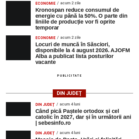
Urmărește-ne pe Google News
acum 2 zile
ECONOMIE
Kronospan reduce consumul de
energie cu până la 50%. O parte din
Ultimele știri din Sebeș
liniile de producție vor fi oprite
temporar
Primăria Sebeș a decis să reducă intensitatea
acum 2 zile
ECONOMIE
iluminatului public pe timpul nopții, în contextul
Locuri de muncă în Săsciori,
apelului la economii al Guvernului Bolojan
disponibile la 4 august 2026. AJOFM
Alba a publicat lista posturilor
Duminică, 23 august 2026, Râpa Roșie găzduiește
vacante
cea de-a III-a ediție a concursului „CicloAventurier
de Sebeș”
PUBLICITATE
Primul concert din cadrul String Symphonic Camp
2026 a adus emoție și aplauze la Sebeș
DIN JUDEȚ
acum 4 luni
DIN JUDEȚ
Când pică Paștele ortodox și cel
catolic în 2027, dar și în următorii ani
Facebook
Messenger
WhatsApp
Twitter/X
Email
| sebesinfo.ro
acum 4 luni
DIN JUDEȚ