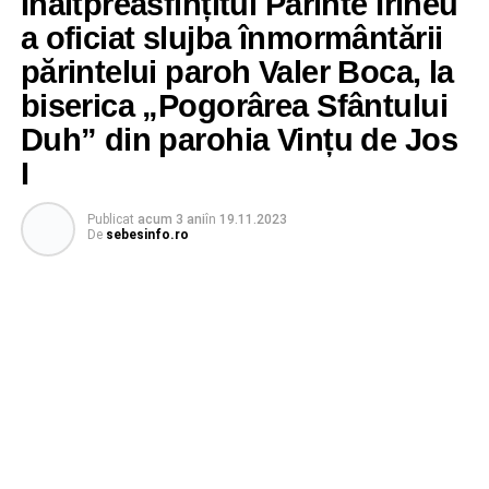
Înaltpreasfințitul Părinte Irineu
a oficiat slujba înmormântării
părintelui paroh Valer Boca, la
biserica „Pogorârea Sfântului
Duh” din parohia Vințu de Jos
I
Publicat
acum 3 ani
în
19.11.2023
De
sebesinfo.ro