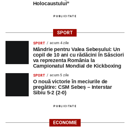
stau la baza actului educațional și despre rolul
Holocaustului”
profesorului în formarea caracterului tinerilor.
PUBLICITATE
Despre comunitatea Sinaxa Educațională
SPORT
Asociația
„Sinaxa Educațională”
este o comunitate de
profesori, dedicată susținerii unei educații centrate pe
acum 4 zile
SPORT
Mândrie pentru Valea Sebeșului: Un
valorile creștin-ortodoxe și pe formarea caracterului
copil de 10 ani cu rădăcini în Săsciori
elevilor. Născută din experiența duhovnicească și
va reprezenta România la
formativă a Mănăstirii Oașa, Sinaxa își propune să
Campionatul Mondial de Kickboxing
sprijine profesorii în regăsirea motivației interioare,
acum 5 zile
SPORT
oferindu-le nu doar instrumente metodice actuale, ci și
O nouă victorie în meciurile de
contexte de sprijin reciproc, colaborare și reconectare la
pregătire: CSM Sebeș – Interstar
vocația pedagogică autentică.
Sibiu 5-2 (2-0)
PUBLICITATE
Adaugă-ne ca sursă preferată
ECONOMIE