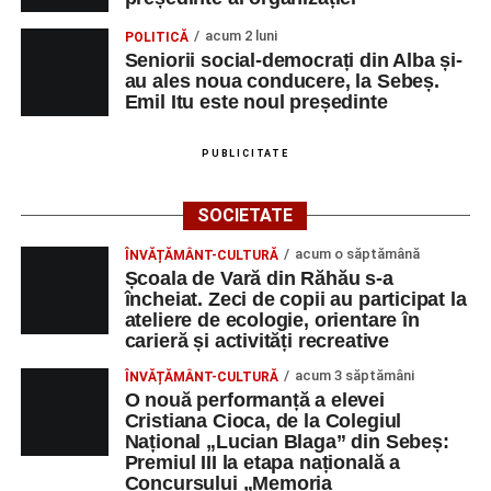
„O mare familie, o comunitate pentru trup, minte și suflet,
acum 2 luni
POLITICĂ
un mod de a lua o gură de aer într-un bombardament
Seniorii social-democrați din Alba și-
informatic, mediatic și psihologic.”
(Prof. Boncea Niculina
au ales noua conducere, la Sebeș.
Maria)
Emil Itu este noul președinte
„Voi merge acasă cu gândul că educația și nu numai are
PUBLICITATE
la bază doi piloni: OMUL SFINȚEȘTE LOCUL și VORBA
DULCE MULT ADUCE. De la elev până la părinte și mai
SOCIETATE
apoi în viața noastră, modul de adresare, tonul și gestica
sunt vitale.”
(Prof. Ciura Marinela)
acum o săptămână
ÎNVĂȚĂMÂNT-CULTURĂ
Școala de Vară din Răhău s-a
Privind spre ediția următoare
încheiat. Zeci de copii au participat la
ateliere de ecologie, orientare în
carieră și activități recreative
În încheierea evenimentului, organizatorii au anunțat tema
ediției din 2027, dedicată relației dintre caracter, valori și
acum 3 săptămâni
ÎNVĂȚĂMÂNT-CULTURĂ
educație. După trei ediții care au abordat comunicarea
O nouă performanță a elevei
Cristiana Cioca, de la Colegiul
didactică, dinamica diferențelor, participarea și luarea
Național „Lucian Blaga” din Sebeș:
deciziilor, comunitatea Sinaxa Educațională își propune
Premiul III la etapa națională a
să revină la întrebările fundamentale despre valorile care
Concursului „Memoria