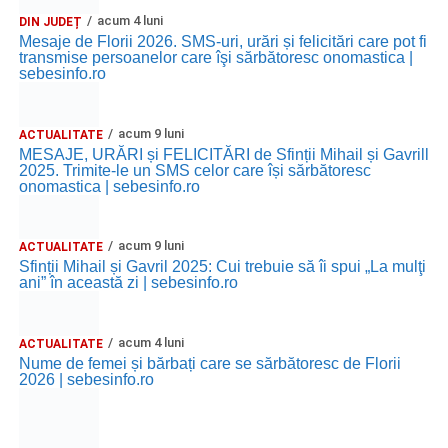
acum 4 luni
DIN JUDEȚ
Mesaje de Florii 2026. SMS-uri, urări și felicitări care pot fi
transmise persoanelor care îşi sărbătoresc onomastica |
sebesinfo.ro
acum 9 luni
ACTUALITATE
MESAJE, URĂRI și FELICITĂRI de Sfinții Mihail și Gavrill
2025. Trimite-le un SMS celor care își sărbătoresc
onomastica | sebesinfo.ro
acum 9 luni
ACTUALITATE
Sfinții Mihail și Gavril 2025: Cui trebuie să îi spui „La mulţi
ani” în această zi | sebesinfo.ro
acum 4 luni
ACTUALITATE
Nume de femei și bărbați care se sărbătoresc de Florii
2026 | sebesinfo.ro