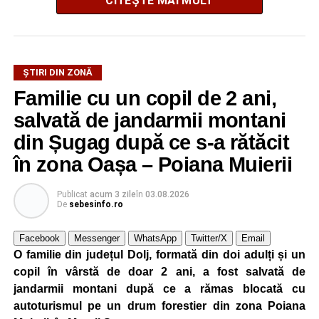
CITEȘTE MAI MULT
ȘTIRI DIN ZONĂ
La ediția din acest an au participat peste 200 de cadre
Familie cu un copil de 2 ani,
didactice din întreaga țară. Printre participanți s-au aflat
profesori debutanți, profesori cu experiență, inspectori
salvată de jandarmii montani
școlari, directori de școli, consilieri școlari, educatori și
din Șugag după ce s-a rătăcit
învățători, reprezentând aproape toate disciplinele din
în zona Oașa – Poiana Muierii
sistemul de învățământ.
Publicat
acum 3 zile
în
03.08.2026
Participare, consens și asumare în școală
De
sebesinfo.ro
Tema ediției din acest an a pornit de la convingerea că
Facebook
Messenger
WhatsApp
Twitter/X
Email
școala românească dispune de una dintre cele mai
O familie din județul Dolj, formată din doi adulți și un
importante resurse: experiența profesorilor. Provocarea nu
copil în vârstă de doar 2 ani, a fost salvată de
este lipsa ideilor, ci identificarea unor contexte în care
jandarmii montani după ce a rămas blocată cu
acestea să poată fi ascultate, validate și transformate în
autoturismul pe un drum forestier din zona Poiana
proiecte comune.