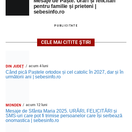
Mesaje de Paște. Urări și felicitări
pentru familie și prieteni |
sebesinfo.ro
PUBLICITATE
CELE MAI CITITE ȘTIRI
acum 4 luni
DIN JUDEȚ
Când pică Paștele ortodox și cel catolic în 2027, dar și în
următorii ani | sebesinfo.ro
acum 12 luni
MONDEN
Mesaje de Sfânta Maria 2025. URĂRI, FELICITĂRI și
SMS-uri care pot fi trimise persoanelor care își serbează
onomastica | sebesinfo.ro