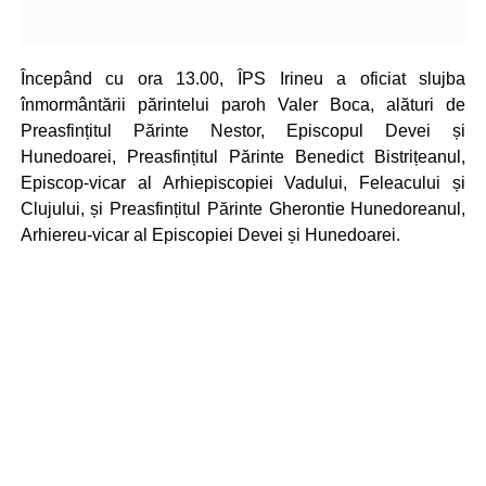
Începând cu ora 13.00, ÎPS Irineu a oficiat slujba
înmormântării părintelui paroh Valer Boca, alături de
Preasfințitul Părinte Nestor, Episcopul Devei și
Hunedoarei, Preasfințitul Părinte Benedict Bistrițeanul,
Episcop-vicar al Arhiepiscopiei Vadului, Feleacului și
Clujului, și Preasfințitul Părinte Gherontie Hunedoreanul,
Arhiereu-vicar al Episcopiei Devei și Hunedoarei.