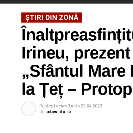
ȘTIRI DIN ZONĂ
Înaltpreasfinți
Irineu, prezent
„Sfântul Mare
la Țeț – Proto
Publicat
acum 3 ani
în
23.04.2023
De
sebesinfo.ro