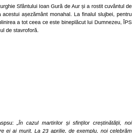
urghie Sfântului Ioan Gură de Aur și a rostit cuvântul de
i a acestui așezământ monahal. La finalul slujbei, pentru
linirea a tot ceea ce este bineplăcut lui Dumnezeu, ÎPS
gul de stavroforă.
 aspsu:
„În cazul martirilor și sfinților creștinătății, noi
re ei ai murit. La 23 aprilie, de exemplu, noi celebrăm