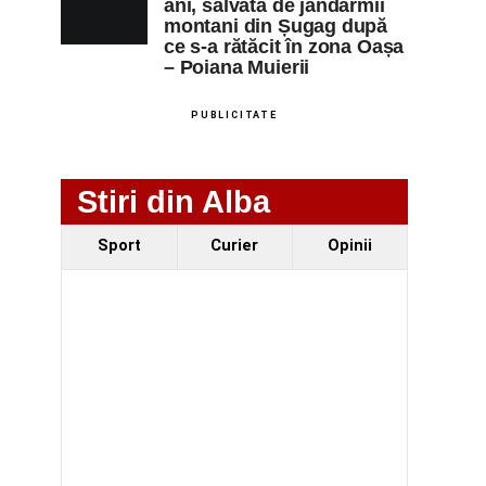
ani, salvată de jandarmii
montani din Șugag după
ce s-a rătăcit în zona Oașa
– Poiana Muierii
PUBLICITATE
Stiri din Alba
Sport
Curier
Opinii