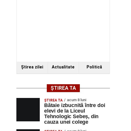
Ştirea zilei
Actualitate
Politică
ȘTIREA TA
acum 8 luni
ŞTIREA TA
Bătaie izbucnită între doi
elevi de la Liceul
Tehnologic Sebeș, din
cauza unei colege