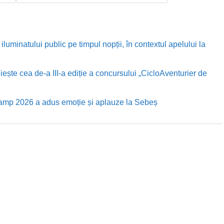
luminatului public pe timpul nopții, în contextul apelului la
te cea de-a III-a ediție a concursului „CicloAventurier de
Camp 2026 a adus emoție și aplauze la Sebeș