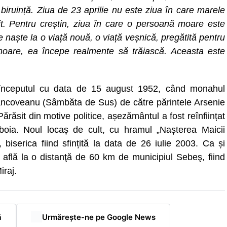
biruință. Ziua de 23 aprilie nu este ziua în care marele
it. Pentru creștin, ziua în care o persoană moare este
 naște la o viață nouă, o viață veșnică, pregătită pentru
oare, ea începe realmente să trăiască. Aceasta este
ă începutul cu data de 15 august 1952, când monahul
âncoveanu (Sâmbăta de Sus) de către părintele Arsenie
Părăsit din motive politice, așezământul a fost reînființat
boia. Noul locaș de cult, cu hramul „Nașterea Maicii
 biserica fiind sfințită la data de 26 iulie 2003. Ca și
 află la o distanţă de 60 km de municipiul Sebeş, fiind
iraj.
ă
Urmărește-ne pe Google News