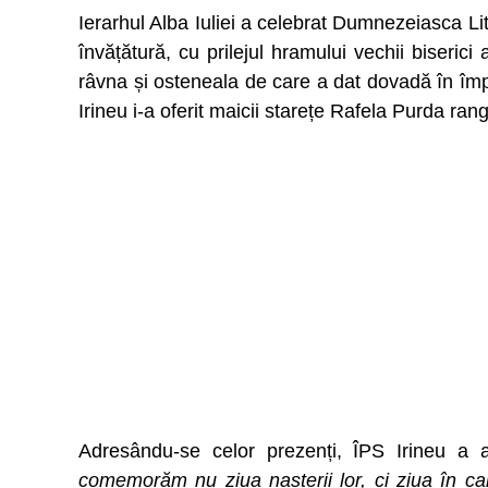
Ierarhul Alba Iuliei a celebrat Dumnezeiasca Lit
învățătură, cu prilejul hramului vechii biseric
râvna și osteneala de care a dat dovadă în împ
Irineu i-a oferit maicii starețe Rafela Purda ran
Adresându-se celor prezenți, ÎPS Irineu a
comemorăm nu ziua nașterii lor, ci ziua în ca