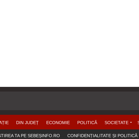
AȚIE
DIN JUDEȚ
ECONOMIE
POLITICĂ
SOCIETATE
ȘTIREA TA PE SEBEȘINFO.RO
CONFIDENȚIALITATE ȘI POLITICĂ