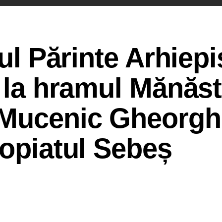
tul Părinte Arhiep
 la hramul Mănăsti
 Mucenic Gheorgh
popiatul Sebeș