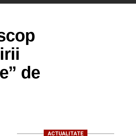
iscop
rii
e” de
ACTUALITATE