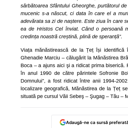
sărbătoarea Sfântului Gheorghe, purtătorul de 
mucenic s-a născut, ci data în care el a mur
adevărata sa zi de naștere. Este ziua în care se
ea de Hristos Cel înviat. Când o persoană m
credința noastră creștină, plină de speranță”.
Viața mănăstirească de la Țeț își identific
Ghenadie Marciu – călugărit la Mănăstirea Br
Boca – a ajuns aici şi a ridicat prima biserică. 
în anul 1990 de către părintele Sofronie Bo
Domnului”, a fost ridicat între anii 1994-2002,
localizare geografică, Mănăstirea de la Țeț se
situată pe cursul Văii Sebeş – Şugag – Tău – M
Adaugă-ne ca sursă preferat