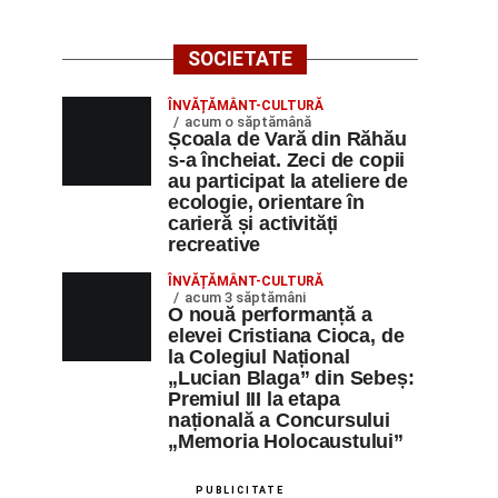
SOCIETATE
ÎNVĂȚĂMÂNT-CULTURĂ
acum o săptămână
Școala de Vară din Răhău
s-a încheiat. Zeci de copii
au participat la ateliere de
ecologie, orientare în
carieră și activități
recreative
ÎNVĂȚĂMÂNT-CULTURĂ
acum 3 săptămâni
O nouă performanță a
elevei Cristiana Cioca, de
la Colegiul Național
„Lucian Blaga” din Sebeș:
Premiul III la etapa
națională a Concursului
„Memoria Holocaustului”
PUBLICITATE