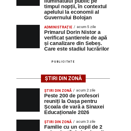
iluminatului public pe
timpul nopții, în contextul
apelului la economii al
Guvernului Bolojan
acum 5 zile
ADMINISTRAȚIE
Primarul Dorin Nistor a
verificat șantierele de apă
și canalizare din Sebeș.
Care este stadiul lucrărilor
PUBLICITATE
ȘTIRI DIN ZONĂ
acum 2 zile
ȘTIRI DIN ZONĂ
Peste 200 de profesori
reuniți la Oașa pentru
Școala de vară a Sinaxei
Educaționale 2026
acum 3 zile
ȘTIRI DIN ZONĂ
Familie cu un copil de 2