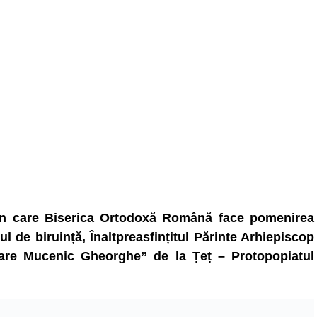
i în care Biserica Ortodoxă Română face pomenirea
 de biruință, Înaltpreasfințitul Părinte Arhiepiscop
Mare Mucenic Gheorghe” de la Țeț – Protopopiatul