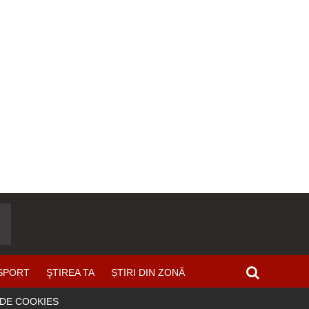
SPORT
ŞTIREA TA
ȘTIRI DIN ZONĂ
 DE COOKIES