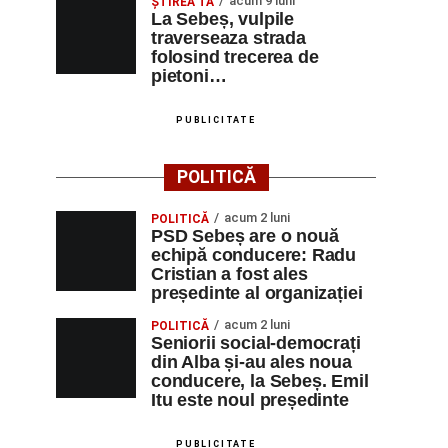
acum 9 luni
ŞTIREA TA
La Sebeș, vulpile
traverseaza strada
folosind trecerea de
pietoni…
PUBLICITATE
POLITICĂ
acum 2 luni
POLITICĂ
PSD Sebeș are o nouă
echipă conducere: Radu
Cristian a fost ales
președinte al organizației
acum 2 luni
POLITICĂ
Seniorii social-democrați
din Alba și-au ales noua
conducere, la Sebeș. Emil
Itu este noul președinte
PUBLICITATE