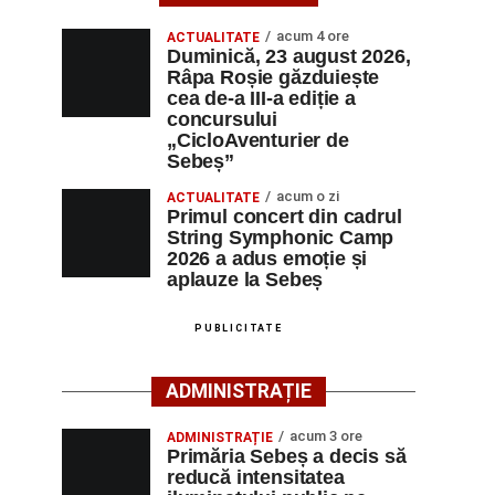
acum 4 ore
ACTUALITATE
Duminică, 23 august 2026,
Râpa Roșie găzduiește
cea de-a III-a ediție a
concursului
„CicloAventurier de
Sebeș”
acum o zi
ACTUALITATE
Primul concert din cadrul
String Symphonic Camp
2026 a adus emoție și
aplauze la Sebeș
PUBLICITATE
ADMINISTRAȚIE
acum 3 ore
ADMINISTRAȚIE
Primăria Sebeș a decis să
reducă intensitatea