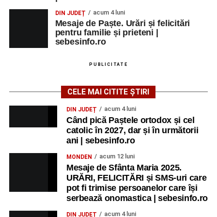
acum 4 luni
DIN JUDEȚ
Mesaje de Paște. Urări și felicitări
pentru familie și prieteni |
sebesinfo.ro
PUBLICITATE
CELE MAI CITITE ȘTIRI
acum 4 luni
DIN JUDEȚ
Când pică Paștele ortodox și cel
catolic în 2027, dar și în următorii
ani | sebesinfo.ro
acum 12 luni
MONDEN
Mesaje de Sfânta Maria 2025.
URĂRI, FELICITĂRI și SMS-uri care
pot fi trimise persoanelor care își
serbează onomastica | sebesinfo.ro
acum 4 luni
DIN JUDEȚ