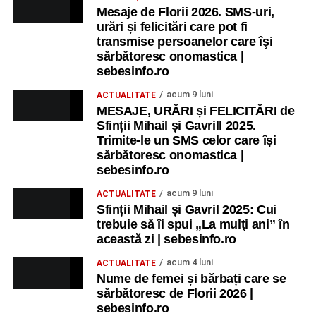
Mesaje de Florii 2026. SMS-uri,
urări și felicitări care pot fi
transmise persoanelor care îşi
sărbătoresc onomastica |
sebesinfo.ro
acum 9 luni
ACTUALITATE
MESAJE, URĂRI și FELICITĂRI de
Sfinții Mihail și Gavrill 2025.
Trimite-le un SMS celor care își
sărbătoresc onomastica |
sebesinfo.ro
acum 9 luni
ACTUALITATE
Sfinții Mihail și Gavril 2025: Cui
trebuie să îi spui „La mulţi ani” în
această zi | sebesinfo.ro
acum 4 luni
ACTUALITATE
Nume de femei și bărbați care se
sărbătoresc de Florii 2026 |
sebesinfo.ro