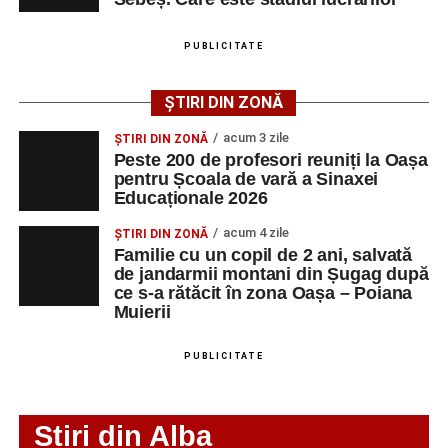
După mai multe zile de pregătire intensivă, participanții
au venit la Sebeș și au susținut un recital apreciat de
PUBLICITATE
public. Fiecare interpretare a evidențiat nivelul artistic al
tinerilor muzicieni și munca depusă în cadrul taberei, iar
ȘTIRI DIN ZONĂ
spectatorii au răsplătit prestațiile cu aplauze îndelungate.
acum 3 zile
ȘTIRI DIN ZONĂ
Peste 200 de profesori reuniți la Oașa
pentru Școala de vară a Sinaxei
Educaționale 2026
acum 4 zile
ȘTIRI DIN ZONĂ
Familie cu un copil de 2 ani, salvată
de jandarmii montani din Șugag după
ce s-a rătăcit în zona Oașa – Poiana
Muierii
PUBLICITATE
Stiri din Alba