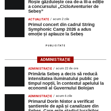
Roșie găzduiește cea de-a III-a ediție
pot fi efectuate pe site-ul
www.cicloaventura.ro
.
String Symphonic Camp 2026 reunește tineri
a concursului „CicloAventurier de
instrumentiști din 6 țări, alături de voluntari și foști elevi ai
Sebeș”
Liceului de Arte „Regina Maria”, din Alba Iulia, care
acum 2 zile
ACTUALITATE
participă, timp de o săptămână, la cursuri de
Primul concert din cadrul String
Adaugă-ne ca sursă preferată
perfecționare, repetiții și activități artistice desfășurate sub
Symphonic Camp 2026 a adus
îndrumarea unor profesori și mentori.
emoție și aplauze la Sebeș
Urmărește-ne pe Google News
PUBLICITATE
Ultimele știri din Sebeș
ADMINISTRAȚIE
Primăria Sebeș a decis să reducă intensitatea
acum 22 de ore
ADMINISTRAȚIE
iluminatului public pe timpul nopții, în contextul
Primăria Sebeș a decis să reducă
apelului la economii al Guvernului Bolojan
intensitatea iluminatului public pe
timpul nopții, în contextul apelului la
Duminică, 23 august 2026, Râpa Roșie găzduiește
economii al Guvernului Bolojan
cea de-a III-a ediție a concursului „CicloAventurier
de Sebeș”
acum 6 zile
ADMINISTRAȚIE
Primarul Dorin Nistor a verificat
Primul concert din cadrul String Symphonic Camp
șantierele de apă și canalizare din
2026 a adus emoție și aplauze la Sebeș
Sebeș. Care este stadiul lucrărilor