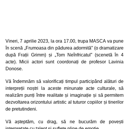
Vineri, 7 aprilie 2023, la ora 17.00, trupa MASCA va pune
în scenă „Frumoasa din pădurea adormită” (o dramatizare
după Frații Grimm) și „Tom Neînfricatul” (scenetă în 4
acte). Micii actori sunt coordonați de profesor Lavinia
Donose.
Vă îndemnăm să valorificați timpul participând alături de
interpreții noștri la aceste minunate acte culturale, să
realizăm punți între realitate și imaginație și să permitem
dezvoltarea orizontului artistic al tuturor copiilor și tinerilor
de pretutindeni.
Vă așteptăm, cu drag, să ne bucurăm de povești
interpretate cu talent și suflete pline de emoție.