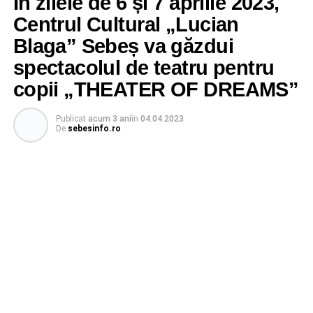
În zilele de 6 și 7 aprilie 2023,
Centrul Cultural „Lucian
Blaga” Sebeș va găzdui
spectacolul de teatru pentru
copii „THEATER OF DREAMS”
Publicat
acum 3 ani
în
04.04.2023
De
sebesinfo.ro