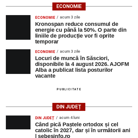
ECONOMIE
acum 3 zile
ECONOMIE
Kronospan reduce consumul de
energie cu până la 50%. O parte din
liniile de producție vor fi oprite
temporar
acum 3 zile
ECONOMIE
Locuri de muncă în Săsciori,
disponibile la 4 august 2026. AJOFM
Alba a publicat lista posturilor
vacante
PUBLICITATE
DIN JUDEȚ
acum 4 luni
DIN JUDEȚ
Când pică Paștele ortodox și cel
catolic în 2027, dar și în următorii ani
| sebesinfo.ro