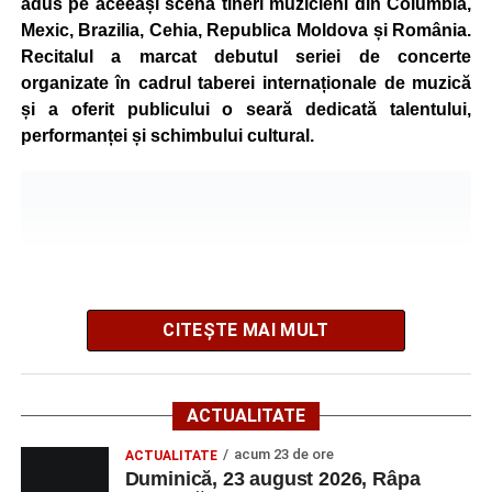
adus pe aceeași scenă tineri muzicieni din Columbia,
Mexic, Brazilia, Cehia, Republica Moldova și România.
Înaintea zilei de concurs, participanții își vor putea ridica
Recitalul a marcat debutul seriei de concerte
numerele de concurs, confirma înscrierile online sau se
organizate în cadrul taberei internaționale de muzică
vor putea înscrie direct la competiție în cadrul Punctului
și a oferit publicului o seară dedicată talentului,
Oficial de Înscrieri și Informații (Race Office), care va
performanței și schimbului cultural.
funcționa după următorul program:
• vineri, 21 august, între orele 17:00 și 20:00, în Piața
Primăriei Sebeș;
• sâmbătă, 22 august, între orele 10:00 și 20:00, pe platoul
Centrului Cultural „Lucian Blaga” Sebeș;
• sâmbătă, 22 august, între orele 17:00 și 20:00, la Râpa
Roșie, unde vor avea loc și antrenamente libere pe
CITEȘTE MAI MULT
traseul de concurs.
Startul competiției va fi dat duminică, 23 august 2026, la
ACTUALITATE
ora 10:00, la Râpa Roșie.
acum 23 de ore
ACTUALITATE
Duminică, 23 august 2026, Râpa
Înscrierile online sunt deschise până în 22 august 2026 și