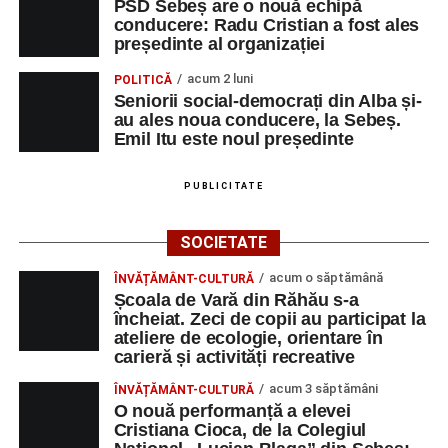
PSD Sebeș are o nouă echipă
cea de-a III-a ediție a concursului „CicloAventurier
conducere: Radu Cristian a fost ales
de Sebeș”
președinte al organizației
Primul concert din cadrul String Symphonic Camp
acum 2 luni
POLITICĂ
2026 a adus emoție și aplauze la Sebeș
Seniorii social-democrați din Alba și-
au ales noua conducere, la Sebeș.
Emil Itu este noul președinte
PUBLICITATE
SOCIETATE
acum o săptămână
ÎNVĂȚĂMÂNT-CULTURĂ
Școala de Vară din Răhău s-a
încheiat. Zeci de copii au participat la
ateliere de ecologie, orientare în
carieră și activități recreative
acum 3 săptămâni
ÎNVĂȚĂMÂNT-CULTURĂ
O nouă performanță a elevei
Cristiana Cioca, de la Colegiul