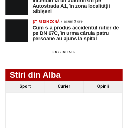
Incendiu la un autoturism pe
Incendiu la un autoturism pe Autostrada A1, în zona
Autostrada A1, în zona localității
Sibișeni
localității Sibișeni
acum 3 ore
Școala de Fotbal Valea Frumoasei își întărește
ȘTIRI DIN ZONĂ
Cum s-a produs accidentul rutier de
lotul pentru noul sezon. Trei achiziții și performanțe
pe DN 67C, în urma căruia patru
importante la nivel juvenil
persoane au ajuns la spital
Cum s-a produs accidentul rutier de pe DN 67C, în
urma căruia patru persoane au ajuns la spital
PUBLICITATE
Stiri din Alba
Sport
Curier
Opinii