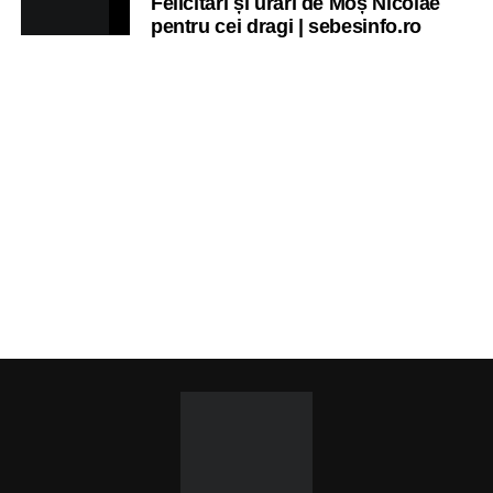
Felicitări și urări de Moș Nicolae
pentru cei dragi | sebesinfo.ro