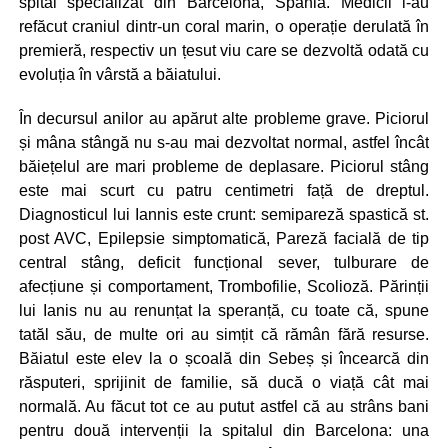
spital specializat din Barcelona, Spania. Medicii i-au
refăcut craniul dintr-un coral marin, o operație derulată în
premieră, respectiv un țesut viu care se dezvoltă odată cu
evoluția în vârstă a băiatului.
În decursul anilor au apărut alte probleme grave. Piciorul
și mâna stângă nu s-au mai dezvoltat normal, astfel încât
băiețelul are mari probleme de deplasare. Piciorul stâng
este mai scurt cu patru centimetri față de dreptul.
Diagnosticul lui Iannis este crunt: semipareză spastică st.
post AVC, Epilepsie simptomatică, Pareză facială de tip
central stâng, deficit funcțional sever, tulburare de
afecțiune și comportament, Trombofilie, Scolioză. Părinții
lui Ianis nu au renunțat la speranță, cu toate că, spune
tatăl său, de multe ori au simțit că rămân fără resurse.
Băiatul este elev la o școală din Sebeș și încearcă din
răsputeri, sprijinit de familie, să ducă o viață cât mai
normală. Au făcut tot ce au putut astfel că au strâns bani
pentru două intervenții la spitalul din Barcelona: una