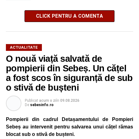
CLICK PENTRU A COMENTA
ACTUALITATE
O nouă viață salvată de
pompierii din Sebeș. Un cățel
a fost scos în siguranță de sub
o stivă de bușteni
Publicat
acum o zi
în
09.08.2026
De
sebesinfo.ro
Pompierii din cadrul Detașamentului de Pompieri
Sebeș au intervenit pentru salvarea unui cățel rămas
blocat sub o stivă de bușteni.