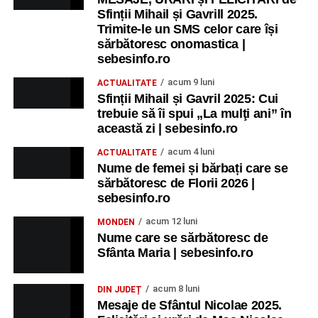
Sfinții Mihail și Gavrill 2025.
Trimite-le un SMS celor care își
sărbătoresc onomastica |
sebesinfo.ro
acum 9 luni
ACTUALITATE
Sfinții Mihail și Gavril 2025: Cui
trebuie să îi spui „La mulţi ani” în
această zi | sebesinfo.ro
acum 4 luni
ACTUALITATE
Nume de femei și bărbați care se
sărbătoresc de Florii 2026 |
sebesinfo.ro
acum 12 luni
MONDEN
Nume care se sărbătoresc de
Sfânta Maria | sebesinfo.ro
acum 8 luni
DIN JUDEȚ
Mesaje de Sfântul Nicolae 2025.