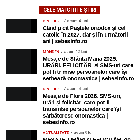
CELE MAI CITITE ȘTIRI
acum 4 luni
DIN JUDEȚ
Când pică Paștele ortodox și cel
catolic în 2027, dar și în următorii
ani | sebesinfo.ro
acum 12 luni
MONDEN
Mesaje de Sfânta Maria 2025.
URĂRI, FELICITĂRI și SMS-uri care
pot fi trimise persoanelor care își
serbează onomastica | sebesinfo.ro
acum 4 luni
DIN JUDEȚ
Mesaje de Florii 2026. SMS-uri,
urări și felicitări care pot fi
transmise persoanelor care îşi
sărbătoresc onomastica |
sebesinfo.ro
acum 9 luni
ACTUALITATE
MESAJE, URĂRI și FELICITĂRI de