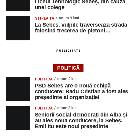
Liceul Tehnologic Sebeș, din cauza
unei colege
acum 9 luni
ŞTIREA TA
La Sebeș, vulpile traverseaza strada
folosind trecerea de pietoni…
PUBLICITATE
POLITICĂ
acum 2 luni
POLITICĂ
PSD Sebeș are o nouă echipă
conducere: Radu Cristian a fost ales
președinte al organizației
acum 3 luni
POLITICĂ
Seniorii social-democrați din Alba și-
au ales noua conducere, la Sebeș.
Emil Itu este noul președinte