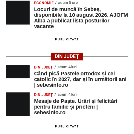
acum 5 ore
ECONOMIE
Locuri de muncă în Sebeș,
disponibile la 10 august 2026. AJOFM
Alba a publicat lista posturilor
vacante
PUBLICITATE
DIN JUDEȚ
acum 4 luni
DIN JUDEȚ
Când pică Paștele ortodox și cel
catolic în 2027, dar și în următorii ani
| sebesinfo.ro
acum 4 luni
DIN JUDEȚ
Mesaje de Paște. Urări și felicitări
pentru familie și prieteni |
sebesinfo.ro
PUBLICITATE