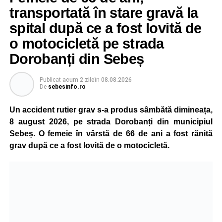
transportată în stare gravă la
unei persoane sau a unui animal.
spital după ce a fost lovită de
„Pentru noi, fiecare viață contează!”
, au transmis
o motocicletă pe strada
reprezentanții ISU Alba.
Dorobanți din Sebeș
Publicat
acum 2 zile
în
08.08.2026
Adaugă-ne ca sursă preferată
De
sebesinfo.ro
Un accident rutier grav s-a produs sâmbătă dimineața,
Urmărește-ne pe Google News
8 august 2026, pe strada Dorobanți din municipiul
Sebeș. O femeie în vârstă de 66 de ani a fost rănită
Ultimele știri din Sebeș
grav după ce a fost lovită de o motocicletă.
Incendiu la un autoturism pe Autostrada A1, în zona
localității Sibișeni
Școala de Fotbal Valea Frumoasei își întărește
lotul pentru noul sezon. Trei achiziții și performanțe
importante la nivel juvenil