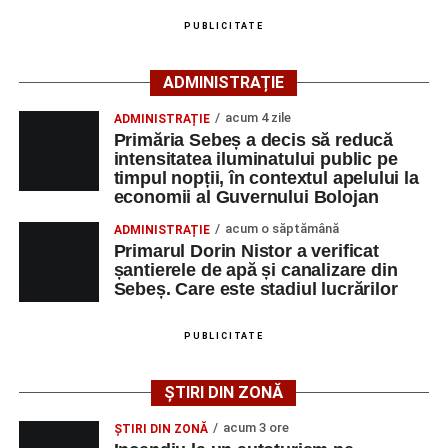
grave și a fost transportată la spital pentru acordarea de
PUBLICITATE
îngrijiri medicale de specialitate.
ADMINISTRAȚIE
Motociclistul a fost testat cu aparatul etilotest, rezultatul
fiind negativ.
acum 4 zile
ADMINISTRAȚIE
Primăria Sebeș a decis să reducă
Polițiștii continuă cercetările pentru stabilirea tuturor
intensitatea iluminatului public pe
împrejurărilor în care s-a produs accidentul, în cadrul unui
timpul nopții, în contextul apelului la
economii al Guvernului Bolojan
dosar penal întocmit pentru săvârșirea infracțiunii de
vătămare corporală din culpă.
acum o săptămână
ADMINISTRAȚIE
Primarul Dorin Nistor a verificat
șantierele de apă și canalizare din
Sebeș. Care este stadiul lucrărilor
Adaugă-ne ca sursă preferată
PUBLICITATE
Urmărește-ne pe Google News
ȘTIRI DIN ZONĂ
Ultimele știri din Sebeș
acum 3 ore
ȘTIRI DIN ZONĂ