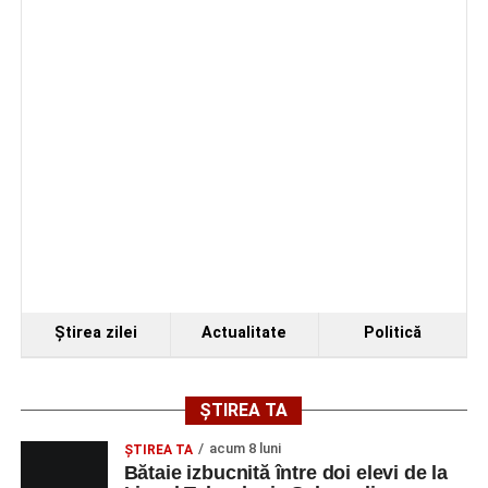
Ştirea zilei
Actualitate
Politică
ȘTIREA TA
acum 8 luni
ŞTIREA TA
Bătaie izbucnită între doi elevi de la