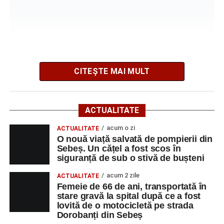
Cum s-a produs accidentul rutier de pe DN 67C, în
urma căruia patru persoane au ajuns la spital
CITEȘTE MAI MULT
Potrivit informațiilor transmise de polițiști, în jurul orei
09:39, Poliția Municipiului Sebeș a fost sesizată, prin
ACTUALITATE
SNUAU 112, cu privire la producerea unui eveniment
rutier soldat cu victime.
acum o zi
ACTUALITATE
O nouă viață salvată de pompierii din
Sebeș. Un cățel a fost scos în
La fața locului s-au deplasat polițiștii rutieri, care au
siguranță de sub o stivă de bușteni
stabilit că un bărbat de 53 de ani, din Sebeș, conducea o
motocicletă pe direcția Daia Română – Sebeș. Acesta ar
acum 2 zile
ACTUALITATE
fi surprins și accidentat o femeie de 66 de ani, din Sebeș,
Femeie de 66 de ani, transportată în
stare gravă la spital după ce a fost
care traversa strada printr-un loc nepermis.
lovită de o motocicletă pe strada
Dorobanți din Sebeș
În urma impactului, femeia a suferit leziuni corporale