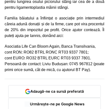
pentru lungirea osului piciorului stâng iar cea de a două
pentru ligamentoplastia mâinii stângi.
Familia băiatului a înființat o asociație prin intermediul
căreia adună donații și de la firme, care pot vira procentul
de 20% din impozitul pe profit. Orice ajutor contează. Îl
puteți ajuta pe Iannis, donând aici:
Asociatia Life Can Bloom Again, Banca Transilvania,
cont RON: RO82 BTRL RONC RT03 9337 7801;
cont EURO: RO32 BTRL EURC RT03 9337 7801.
Persoană de contact: Liviu Budușan: 0745 967812 (poate
primi orice sumă, cât de mică, cu ajutorul BT Pay).
Adaugă-ne ca sursă preferată
Urmărește-ne pe Google News