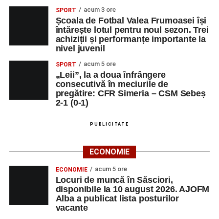
acum 3 ore
SPORT
Școala de Fotbal Valea Frumoasei își
întărește lotul pentru noul sezon. Trei
achiziții și performanțe importante la
nivel juvenil
acum 5 ore
SPORT
„Leii”, la a doua înfrângere
consecutivă în meciurile de
pregătire: CFR Simeria – CSM Sebeș
2-1 (0-1)
PUBLICITATE
ECONOMIE
acum 5 ore
ECONOMIE
Locuri de muncă în Săsciori,
disponibile la 10 august 2026. AJOFM
Alba a publicat lista posturilor
vacante