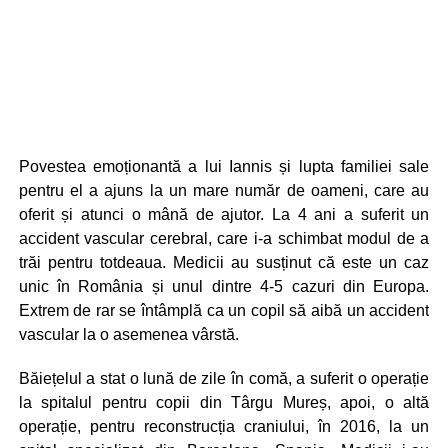
Povestea emoționantă a lui Iannis și lupta familiei sale
pentru el a ajuns la un mare număr de oameni, care au
oferit și atunci o mână de ajutor. La 4 ani a suferit un
accident vascular cerebral, care i-a schimbat modul de a
trăi pentru totdeaua. Medicii au susținut că este un caz
unic în România și unul dintre 4-5 cazuri din Europa.
Extrem de rar se întâmplă ca un copil să aibă un accident
vascular la o asemenea vârstă.
Băiețelul a stat o lună de zile în comă, a suferit o operație
la spitalul pentru copii din Târgu Mureș, apoi, o altă
operație, pentru reconstrucția craniului, în 2016, la un