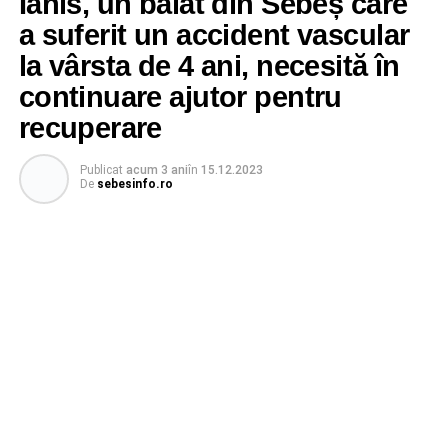
Ianis, un băiat din Sebeș care
a suferit un accident vascular
la vârsta de 4 ani, necesită în
continuare ajutor pentru
recuperare
Publicat
acum 3 ani
în
15.12.2023
De
sebesinfo.ro