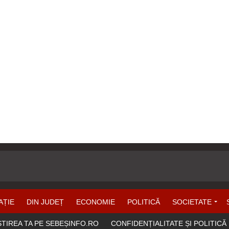
AȚIE
DIN JUDEȚ
ECONOMIE
POLITICĂ
SOCIETATE
ȘTIREA TA PE SEBEȘINFO.RO
CONFIDENȚIALITATE ȘI POLITICĂ