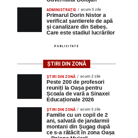
acum 5 zile
ADMINISTRAȚIE
Primarul Dorin Nistor a
verificat șantierele de apă
și canalizare din Sebeș.
Care este stadiul lucrărilor
PUBLICITATE
ȘTIRI DIN ZONĂ
acum 2 zile
ȘTIRI DIN ZONĂ
Peste 200 de profesori
reuniți la Oașa pentru
Școala de vară a Sinaxei
Educaționale 2026
acum 3 zile
ȘTIRI DIN ZONĂ
Familie cu un copil de 2
ani, salvată de jandarmii
montani din Șugag după
ce s-a rătăcit în zona Oașa