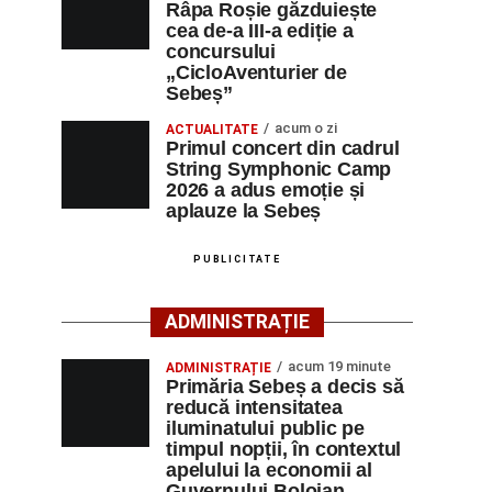
Râpa Roșie găzduiește
cea de-a III-a ediție a
concursului
„CicloAventurier de
Sebeș”
acum o zi
ACTUALITATE
Primul concert din cadrul
String Symphonic Camp
2026 a adus emoție și
aplauze la Sebeș
PUBLICITATE
ADMINISTRAȚIE
acum 19 minute
ADMINISTRAȚIE
Primăria Sebeș a decis să
reducă intensitatea
iluminatului public pe
timpul nopții, în contextul
apelului la economii al
Guvernului Bolojan