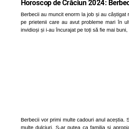
Horoscop de Crăciun 2024: Berbe
Berbecii au muncit enorm la job și au câștigat re
pe prietenii care au avut probleme mari în ul
invidioși și i-au încurajat pe toți să fie mai buni
Berbecii vor primi multe cadouri anul aceștia.
multe dulciuri. S-ar putea ca familia și apro