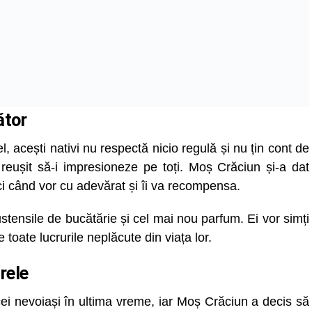
ător
l, acești nativi nu respectă nicio regulă și nu țin cont de
 reușit să-i impresioneze pe toți. Moș Crăciun și-a dat
ci când vor cu adevărat și îi va recompensa.
stensile de bucătărie și cel mai nou parfum. Ei vor simți
e toate lucrurile neplăcute din viața lor.
rele
cei nevoiași în ultima vreme, iar Moș Crăciun a decis să