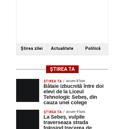
Ştirea zilei
Actualitate
Politică
ȘTIREA TA
acum 8 luni
ŞTIREA TA
Bătaie izbucnită între doi
elevi de la Liceul
Tehnologic Sebeș, din
cauza unei colege
acum 9 luni
ŞTIREA TA
La Sebeș, vulpile
traverseaza strada
folosind trecerea de