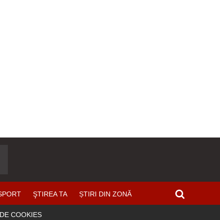
SPORT
ŞTIREA TA
ȘTIRI DIN ZONĂ
 DE COOKIES