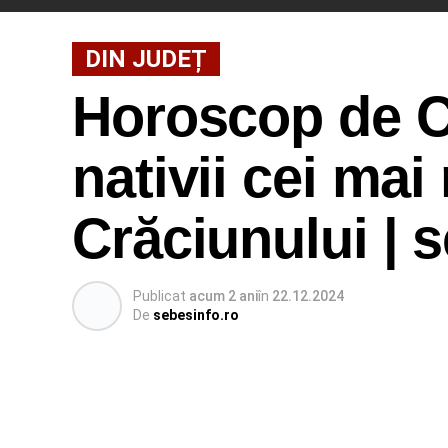
DIN JUDEȚ
Horoscop de Cr
nativii cei mai
Crăciunului | 
Publicat
acum 2 ani
în
22.12.2024
De
sebesinfo.ro