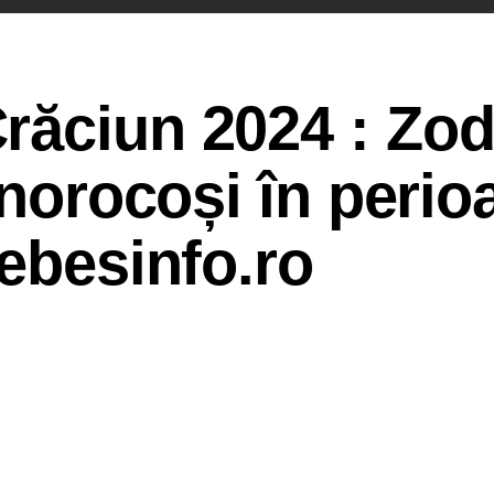
ăciun 2024 : Zodi
 norocoși în perio
sebesinfo.ro