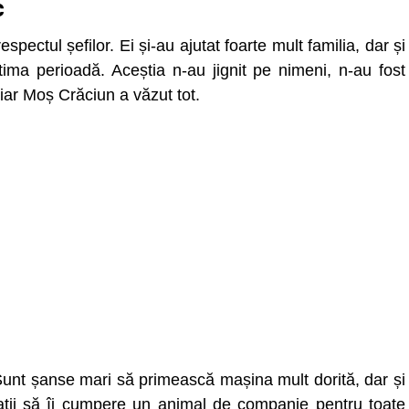
c
spectul șefilor. Ei și-au ajutat foarte mult familia, dar și
tima perioadă. Aceștia n-au jignit pe nimeni, n-au fost
, iar Moș Crăciun a văzut tot.
 Sunt șanse mari să primească mașina mult dorită, dar și
piații să îi cumpere un animal de companie pentru toate