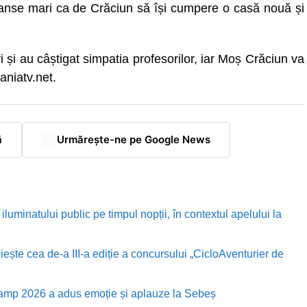
șanse mari ca de Crăciun să își cumpere o casă nouă și
 și au câștigat simpatia profesorilor, iar Moș Crăciun va
aniatv.net.
ă
Urmărește-ne pe Google News
luminatului public pe timpul nopții, în contextul apelului la
te cea de-a III-a ediție a concursului „CicloAventurier de
Camp 2026 a adus emoție și aplauze la Sebeș