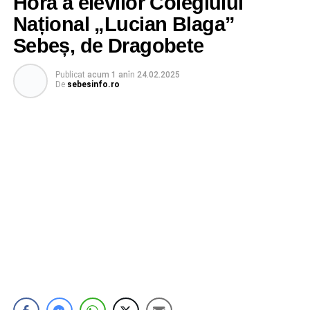
Horă a elevilor Colegiului
Național „Lucian Blaga”
Sebeș, de Dragobete
Publicat
acum 1 an
în
24.02.2025
De
sebesinfo.ro