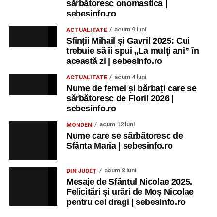
sărbătoresc onomastica |
sebesinfo.ro
acum 9 luni
ACTUALITATE
Sfinții Mihail și Gavril 2025: Cui
trebuie să îi spui „La mulţi ani” în
această zi | sebesinfo.ro
acum 4 luni
ACTUALITATE
Nume de femei și bărbați care se
sărbătoresc de Florii 2026 |
sebesinfo.ro
acum 12 luni
MONDEN
Nume care se sărbătoresc de
Sfânta Maria | sebesinfo.ro
acum 8 luni
DIN JUDEȚ
Mesaje de Sfântul Nicolae 2025.
Felicitări și urări de Moș Nicolae
pentru cei dragi | sebesinfo.ro