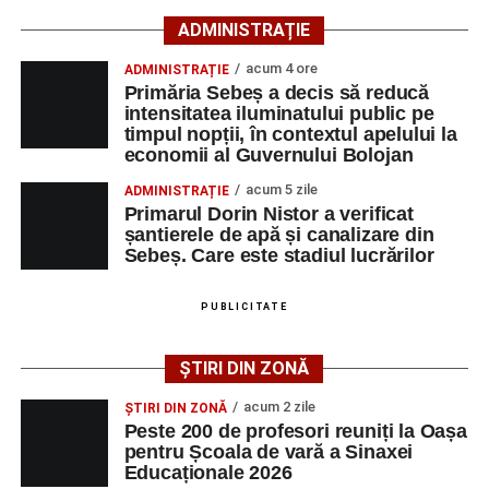
Elena Damian. Concursul „Memoria Holocaustului” se
ADMINISTRAȚIE
Ultimele știri din Sebeș
organizează și se desfășoară în conformitate cu
prevederile Metodologiei-cadru de organizare şi
acum 4 ore
ADMINISTRAȚIE
Primăria Sebeș a decis să reducă intensitatea
desfăşurare a competiţiilor şcolare, aprobată prin Ordinul
Primăria Sebeș a decis să reducă
iluminatului public pe timpul nopții, în contextul
intensitatea iluminatului public pe
ministrului educaţiei, cercetării, tineretului şi sportului nr.
timpul nopții, în contextul apelului la
apelului la economii al Guvernului Bolojan
3035/2012, cu modificările și completările ulterioare și
economii al Guvernului Bolojan
este inclus în lista olimpiadelor și concursurilor școlare
Duminică, 23 august 2026, Râpa Roșie găzduiește
acum 5 zile
ADMINISTRAȚIE
organizate și finanțate de Ministerul Educației.
cea de-a III-a ediție a concursului „CicloAventurier
Primarul Dorin Nistor a verificat
de Sebeș”
șantierele de apă și canalizare din
Sebeș. Care este stadiul lucrărilor
Primul concert din cadrul String Symphonic Camp
2026 a adus emoție și aplauze la Sebeș
Adaugă-ne ca sursă preferată
PUBLICITATE
Urmărește-ne pe Google News
ȘTIRI DIN ZONĂ
acum 2 zile
ȘTIRI DIN ZONĂ
Ultimele știri din Sebeș
Peste 200 de profesori reuniți la Oașa
pentru Școala de vară a Sinaxei
Primăria Sebeș a decis să reducă intensitatea
Educaționale 2026