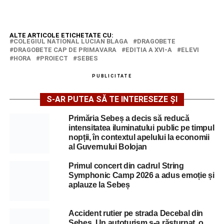
ALTE ARTICOLE ETICHETATE CU:
COLEGIUL NATIONAL LUCIAN BLAGA
DRAGOBETE
DRAGOBETE CAP DE PRIMAVARA
EDITIA A XVI-A
ELEVI
HORA
PROIECT
SEBES
PUBLICITATE
S-AR PUTEA SĂ TE INTERESEZE ȘI
Primăria Sebeș a decis să reducă
intensitatea iluminatului public pe timpul
nopții, în contextul apelului la economii
al Guvernului Bolojan
Primul concert din cadrul String
Symphonic Camp 2026 a adus emoție și
aplauze la Sebeș
Accident rutier pe strada Decebal din
Sebeș. Un autoturism s-a răsturnat, o