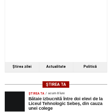
Ştirea zilei
Actualitate
Politică
ȘTIREA TA
acum 8 luni
ŞTIREA TA
Bătaie izbucnită între doi elevi de la
Liceul Tehnologic Sebeș, din cauza
unei colege