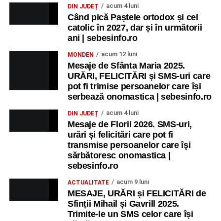
acum 4 luni
DIN JUDEȚ
Când pică Paștele ortodox și cel
catolic în 2027, dar și în următorii
ani | sebesinfo.ro
acum 12 luni
MONDEN
Mesaje de Sfânta Maria 2025.
URĂRI, FELICITĂRI și SMS-uri care
pot fi trimise persoanelor care își
serbează onomastica | sebesinfo.ro
acum 4 luni
DIN JUDEȚ
Mesaje de Florii 2026. SMS-uri,
urări și felicitări care pot fi
transmise persoanelor care îşi
sărbătoresc onomastica |
sebesinfo.ro
acum 9 luni
ACTUALITATE
MESAJE, URĂRI și FELICITĂRI de
Sfinții Mihail și Gavrill 2025.
Trimite-le un SMS celor care își