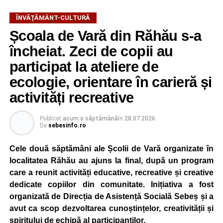
ÎNVĂȚĂMÂNT-CULTURĂ
Școala de Vară din Răhău s-a
încheiat. Zeci de copii au
participat la ateliere de
ecologie, orientare în carieră și
activități recreative
Publicat
acum o săptămână
în
28.07.2026
De
sebesinfo.ro
Cele două săptămâni ale Școlii de Vară organizate în
localitatea Răhău au ajuns la final, după un program
care a reunit activități educative, recreative și creative
dedicate copiilor din comunitate. Inițiativa a fost
organizată de Direcția de Asistență Socială Sebeș și a
avut ca scop dezvoltarea cunoștințelor, creativității și
spiritului de echipă al participanților.