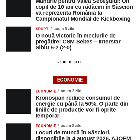
Mândrie pentru Valea Sebeșului: Un
copil de 10 ani cu rădăcini în Săsciori
va reprezenta România la
Campionatul Mondial de Kickboxing
acum 5 zile
SPORT
O nouă victorie în meciurile de
pregătire: CSM Sebeș – Interstar
Sibiu 5-2 (2-0)
PUBLICITATE
ECONOMIE
acum 2 zile
ECONOMIE
Kronospan reduce consumul de
energie cu până la 50%. O parte din
liniile de producție vor fi oprite
temporar
acum 2 zile
ECONOMIE
Locuri de muncă în Săsciori,
disponibile la 4 august 2026. AJOFM