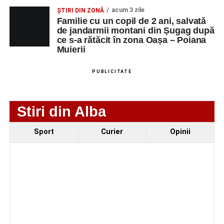
iluminatului public pe timpul nopții, în contextul
acum 3 zile
ȘTIRI DIN ZONĂ
apelului la economii al Guvernului Bolojan
Familie cu un copil de 2 ani, salvată
Duminică, 23 august 2026, Râpa Roșie găzduiește
de jandarmii montani din Șugag după
ce s-a rătăcit în zona Oașa – Poiana
cea de-a III-a ediție a concursului „CicloAventurier
Muierii
de Sebeș”
Primul concert din cadrul String Symphonic Camp
PUBLICITATE
2026 a adus emoție și aplauze la Sebeș
Stiri din Alba
Sport
Curier
Opinii