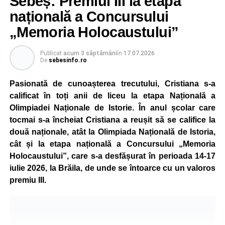
Sebeș: Premiul III la etapa
de vară, cei mici familiarizându-se cu regulile de circulație
națională a Concursului
și cu normele pe care trebuie să le respecte pentru a fi
pietoni responsabili.
„Memoria Holocaustului”
Unul dintre cele mai apreciate momente a fost atelierul
Publicat
acum 3 săptămâni
în
17.07.2026
„Vara Descoperirilor – Orientare în carieră”, unde copiii au
De
sebesinfo.ro
participat la exerciții interactive menite să îi ajute să își
Pasionată de cunoașterea trecutului, Cristiana s-a
descopere calitățile, să își exprime aspirațiile și să ia
calificat în toți anii de liceu la etapa Națională a
contact cu principalele domenii de activitate și profesiile
Olimpiadei Naționale de Istorie. În anul școlar care
pe care și-ar putea dori să le urmeze în viitor.
tocmai s-a încheiat Cristiana a reușit să se califice la
Programul a inclus și activități de dexteritate manuală, în
două naționale, atât la Olimpiada Națională de Istoria,
cadrul cărora participanții au realizat desene și lucrări
cât și la etapa națională a Concursului „Memoria
artistice, precum și sesiuni de karaoke, muzică și jocuri
Holocaustului”, care s-a desfășurat în perioada 14-17
sportive, care au încurajat mișcarea și colaborarea în
iulie 2026, la Brăila, de unde se întoarce cu un valoros
echipă.
premiu III.
Școala de Vară s-a încheiat cu activitatea „Călătorie în
jurul lumii”, prin care copiii au descoperit, într-un mod