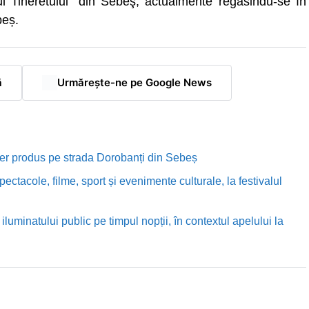
l Tineretului” din Sebeş, actualmente regăsindu-se în
beș.
ă
Urmărește-ne pe Google News
rutier produs pe strada Dorobanți din Sebeș
ectacole, filme, sport și evenimente culturale, la festivalul
luminatului public pe timpul nopții, în contextul apelului la