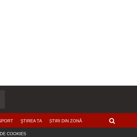
SPORT
ŞTIREA TA
ȘTIRI DIN ZONĂ
 DE COOKIES