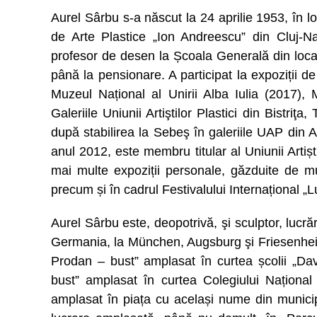
Aurel Sârbu s-a născut la 24 aprilie 1953, în loc
de Arte Plastice „Ion Andreescu” din Cluj-N
profesor de desen la Școala Generală din local
până la pensionare. A participat la expoziții
Muzeul Național al Unirii Alba Iulia (2017),
Galeriile Uniunii Artiştilor Plastici din Bistriţ
după stabilirea la Sebeş în galeriile UAP din A
anul 2012, este membru titular al Uniunii Artiș
mai multe expoziții personale, găzduite de mu
precum și în cadrul Festivalului Internațional 
Aurel Sârbu este, deopotrivă, şi sculptor, lucrări
Germania, la München, Augsburg şi Friesenhei
Prodan – bust” amplasat în curtea școlii „Dav
bust” amplasat în curtea Colegiului Naționa
amplasat în piața cu același nume din munici