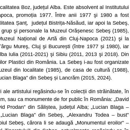
alitatea Boz, județul Alba. Este absolvent al Institutului
apoca, promoția 1977. Între anii 1977 şi 1980 a fost
itatea Șanț, județul Bistrița-Năsăud, iar apoi la Sebeş,
 de grup şi personale la Muzeul Orășenesc Sebeş (1985),
 Muzeul Național de Artă din Cluj-Napoca (2021) şi la
a, Târgu Mureş, Cluj şi București (între 1977 și 1980), iar
lba Iulia (2011-2021) şi Sibiu (2011, 2013 şi 2018). Din
tilor Plastici din România. La Sebeş i-au fost organizate
zeul din localitate (1985), de casa de cultură (1988),
„Lucian Blaga” din Sebeş și Lancrăm (2015, 2024).
 ale artistului regăsindu-se în colecții din străinătate, în
m, sau ca monumente de for public în România: „David
id Prodan” din Săliștea, județul Alba; „Lucian Blaga –
l „Lucian Blaga” din Sebeş, „Alexandru Todea – bust”
piul Sebeş, cărora li se adaugă „Monumentul eroilor” –