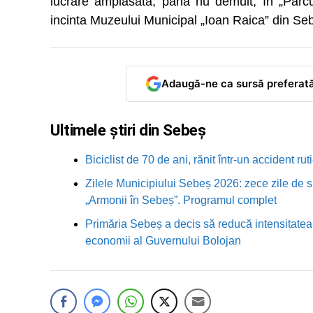
lucrare amplasată, până nu demult, în „Parcu
incinta Muzeului Municipal „Ioan Raica” din Se
Adaugă-ne ca sursă preferat
Ultimele știri din Sebeș
Biciclist de 70 de ani, rănit într-un accident 
Zilele Municipiului Sebeș 2026: zece zile de sp
„Armonii în Sebeș”. Programul complet
Primăria Sebeș a decis să reducă intensitatea i
economii al Guvernului Bolojan