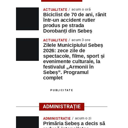
acum o oră
ACTUALITATE
Biciclist de 70 de ani, rănit
într-un accident rutier
produs pe strada
Dorobanți din Sebeș
acum 3 ore
ACTUALITATE
Zilele Municipiului Sebeș
2026: zece zile de
spectacole, filme, sport și
evenimente culturale, la
festivalul „Armonii în
Sebeș”. Programul
complet
PUBLICITATE
ADMINISTRAȚIE
acum o zi
ADMINISTRAȚIE
Primăria Sebeș a decis să