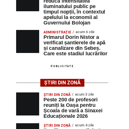
reducă intensitatea
iluminatului public pe
timpul nopții, în contextul
apelului la economii al
Guvernului Bolojan
acum 6 zile
ADMINISTRAȚIE
Primarul Dorin Nistor a
verificat șantierele de apă
și canalizare din Sebeș.
Care este stadiul lucrărilor
PUBLICITATE
ȘTIRI DIN ZONĂ
acum 3 zile
ȘTIRI DIN ZONĂ
Peste 200 de profesori
reuniți la Oașa pentru
Școala de vară a Sinaxei
Educaționale 2026
acum 4 zile
ȘTIRI DIN ZONĂ