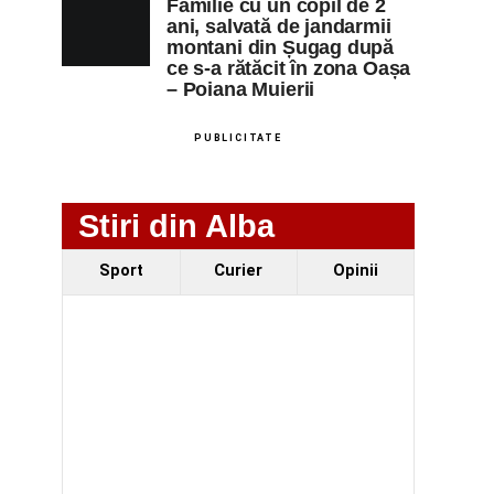
Familie cu un copil de 2
ani, salvată de jandarmii
montani din Șugag după
ce s-a rătăcit în zona Oașa
– Poiana Muierii
PUBLICITATE
Stiri din Alba
Sport
Curier
Opinii