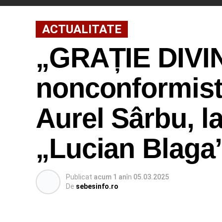
ACTUALITATE
„GRAȚIE DIVIN
nonconformistă
Aurel Sârbu, la
„Lucian Blaga
Publicat
acum 1 an
în
05.03.2025
De
sebesinfo.ro