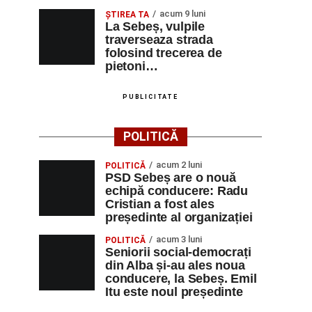
acum 9 luni
ŞTIREA TA
La Sebeș, vulpile
traverseaza strada
folosind trecerea de
pietoni…
PUBLICITATE
POLITICĂ
acum 2 luni
POLITICĂ
PSD Sebeș are o nouă
echipă conducere: Radu
Cristian a fost ales
președinte al organizației
acum 3 luni
POLITICĂ
Seniorii social-democrați
din Alba și-au ales noua
conducere, la Sebeș. Emil
Itu este noul președinte