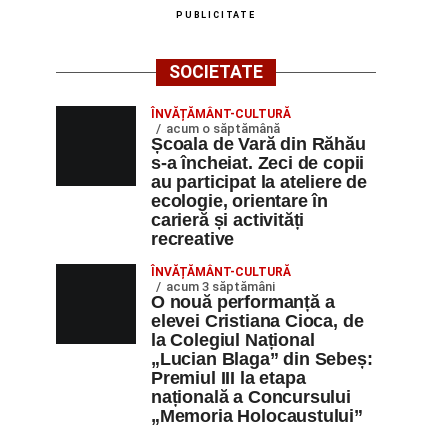
PUBLICITATE
SOCIETATE
ÎNVĂȚĂMÂNT-CULTURĂ
acum o săptămână
Școala de Vară din Răhău
s-a încheiat. Zeci de copii
au participat la ateliere de
ecologie, orientare în
carieră și activități
recreative
ÎNVĂȚĂMÂNT-CULTURĂ
acum 3 săptămâni
O nouă performanță a
elevei Cristiana Cioca, de
la Colegiul Național
„Lucian Blaga” din Sebeș:
Premiul III la etapa
națională a Concursului
„Memoria Holocaustului”