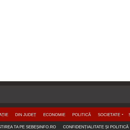
AȚIE
DIN JUDEȚ
ECONOMIE
POLITICĂ
SOCIETATE
ȘTIREA TA PE SEBEȘINFO.RO
CONFIDENȚIALITATE ȘI POLITICĂ