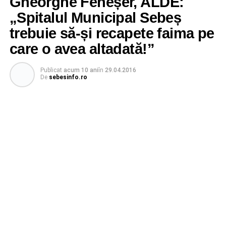
Gheorghe Feneșer, ALDE:
„Spitalul Municipal Sebeș
trebuie să-și recapete faima pe
care o avea altadată!”
Publicat
acum 10 ani
în
29.04.2016
De
sebesinfo.ro