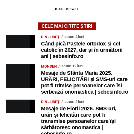
PUBLICITATE
CELE MAI CITITE ȘTIRI
acum 4 luni
DIN JUDEȚ
Când pică Paștele ortodox și cel
catolic în 2027, dar și în următorii
ani | sebesinfo.ro
acum 12 luni
MONDEN
Mesaje de Sfânta Maria 2025.
URĂRI, FELICITĂRI și SMS-uri care
pot fi trimise persoanelor care își
serbează onomastica | sebesinfo.ro
acum 4 luni
DIN JUDEȚ
Mesaje de Florii 2026. SMS-uri,
urări și felicitări care pot fi
transmise persoanelor care îşi
sărbătoresc onomastica |
sebesinfo.ro