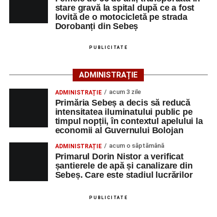
stare gravă la spital după ce a fost
sebeșeni. Împreună, putem reda Sebeșul sebeșenilor,
membri în Biroul Executiv județean.
lovită de o motocicletă pe strada
tuturor celor pentru care acest oraș este acasă și care își
Dorobanți din Sebeș
doresc să vadă comunitatea dezvoltându-se prin
implicarea și energia oamenilor săi.
PUBLICITATE
ADMINISTRAȚIE
Corneliu Mureșan,
acum 3 zile
ADMINISTRAȚIE
Președinte PSD Alba
Primăria Sebeș a decis să reducă
intensitatea iluminatului public pe
timpul nopții, în contextul apelului la
economii al Guvernului Bolojan
Adaugă-ne ca sursă preferată
acum o săptămână
ADMINISTRAȚIE
Primarul Dorin Nistor a verificat
șantierele de apă și canalizare din
Urmărește-ne pe Google News
Sebeș. Care este stadiul lucrărilor
„De azi, Organizația Seniorilor Sociali Democrati Alba
este mai puternică.
Ultimele știri din Sebeș
PUBLICITATE
Am participat cu drag la un moment important, alături de