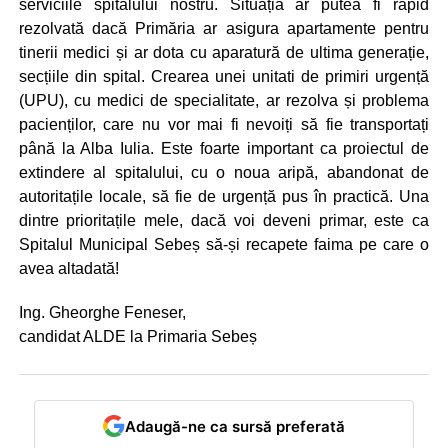
serviciile spitalului nostru. Situația ar putea fi rapid
rezolvată dacă Pr
imăria ar asigura apartamente pentru
tinerii medici și ar dota cu aparatură de ultima generație,
secțiile din spital. Crearea unei unitati de primiri urgență
(UPU), cu medici de specialitate, ar rezolva și problema
pacienților, care nu vor mai fi nevoiți să fie transportați
până la Alba Iulia. Este foarte important ca proiectul de
extindere al spitalului, cu o noua aripă, abandonat de
autoritațile locale, să fie de urgență pus în practică. Una
dintre prioritațile mele, dacă voi deveni primar, este ca
Spitalul Municipal Sebeș să-și recapete faima pe care o
avea altadată!
Ing. Gheorghe Feneser,
candidat ALDE la Primaria Sebeș
Adaugă-ne ca sursă preferată