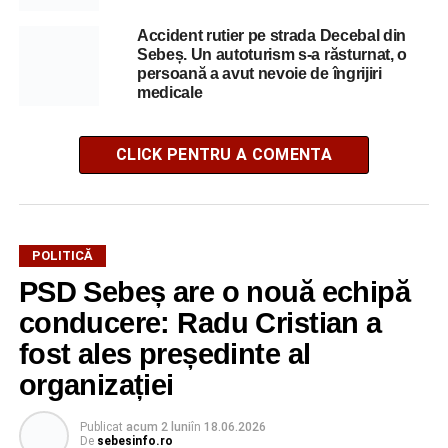
Accident rutier pe strada Decebal din
Sebeș. Un autoturism s-a răsturnat, o
persoană a avut nevoie de îngrijiri
medicale
CLICK PENTRU A COMENTA
POLITICĂ
PSD Sebeș are o nouă echipă
conducere: Radu Cristian a
fost ales președinte al
organizației
Publicat
acum 2 luni
în
18.06.2026
De
sebesinfo.ro