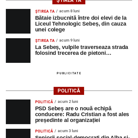
ȘTIREA TA
acum 8 luni
ŞTIREA TA
Bătaie izbucnită între doi elevi de la
Liceul Tehnologic Sebeș, din cauza
unei colege
acum 9 luni
ŞTIREA TA
La Sebeș, vulpile traverseaza strada
folosind trecerea de pietoni…
PUBLICITATE
POLITICĂ
acum 2 luni
POLITICĂ
PSD Sebeș are o nouă echipă
conducere: Radu Cristian a fost ales
președinte al organizației
acum 3 luni
POLITICĂ
Seniorii social-democrați din Alba și-