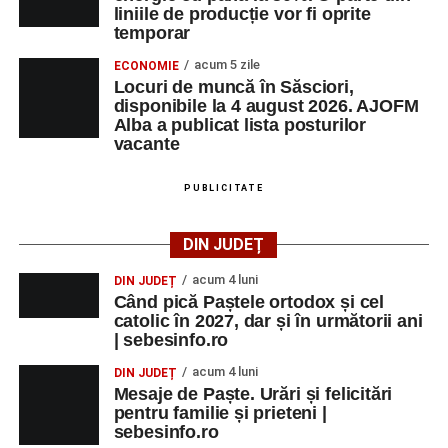
liniile de producție vor fi oprite
temporar
acum 5 zile
ECONOMIE
Locuri de muncă în Săsciori,
disponibile la 4 august 2026. AJOFM
Alba a publicat lista posturilor
vacante
PUBLICITATE
DIN JUDEȚ
acum 4 luni
DIN JUDEȚ
Când pică Paștele ortodox și cel
catolic în 2027, dar și în următorii ani
| sebesinfo.ro
acum 4 luni
DIN JUDEȚ
Mesaje de Paște. Urări și felicitări
pentru familie și prieteni |
sebesinfo.ro