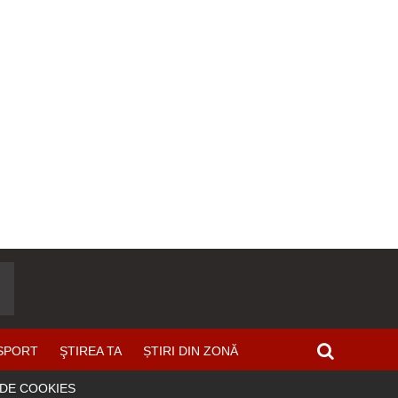
SPORT
ŞTIREA TA
ȘTIRI DIN ZONĂ
 DE COOKIES