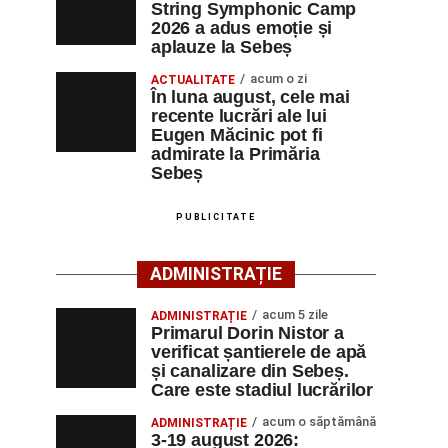
String Symphonic Camp
2026 a adus emoție și
aplauze la Sebeș
acum o zi
ACTUALITATE
În luna august, cele mai
recente lucrări ale lui
Eugen Măcinic pot fi
admirate la Primăria
Sebeș
PUBLICITATE
ADMINISTRAȚIE
acum 5 zile
ADMINISTRAȚIE
Primarul Dorin Nistor a
verificat șantierele de apă
și canalizare din Sebeș.
Care este stadiul lucrărilor
acum o săptămână
ADMINISTRAȚIE
3-19 august 2026: