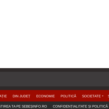
AȚIE
DIN JUDEȚ
ECONOMIE
POLITICĂ
SOCIETATE
ȘTIREA TA PE SEBEȘINFO.RO
CONFIDENȚIALITATE ȘI POLITICĂ