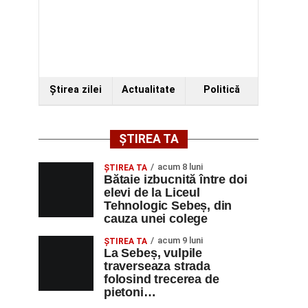
Ştirea zilei
Actualitate
Politică
ȘTIREA TA
acum 8 luni
ŞTIREA TA
Bătaie izbucnită între doi
elevi de la Liceul
Tehnologic Sebeș, din
cauza unei colege
acum 9 luni
ŞTIREA TA
La Sebeș, vulpile
traverseaza strada
folosind trecerea de
pietoni…