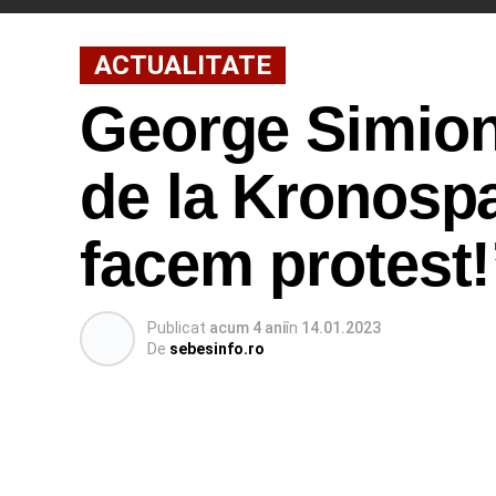
ACTUALITATE
George Simion,
de la Kronosp
facem protest!
Publicat
acum 4 ani
în
14.01.2023
De
sebesinfo.ro