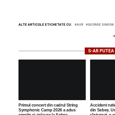
ALTE ARTICOLE ETICHETATE CU:
AUR
GEORGE SIMION
S-AR PUTEA 
Primul concert din cadrul String
Accident ruti
Symphonic Camp 2026 a adus
din Sebeș. U
emoție și aplauze la Sebeș
răsturnat, o 