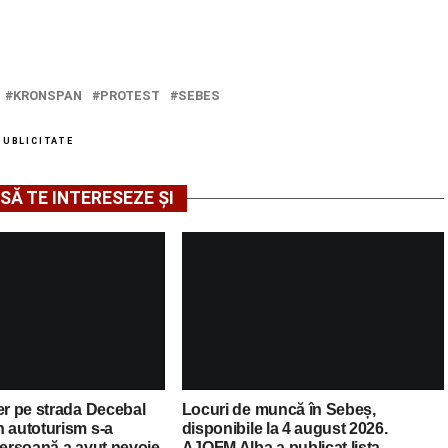
KRONSPAN
PROTEST
SEBES
PUBLICITATE
SĂ TE INTERESEZE ȘI
er pe strada Decebal
Locuri de muncă în Sebeș,
n autoturism s-a
disponibile la 4 august 2026.
persoană a avut nevoie
AJOFM Alba a publicat lista