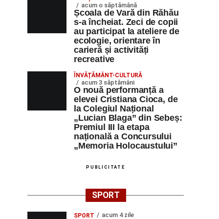
acum o săptămână
Școala de Vară din Răhău
s-a încheiat. Zeci de copii
au participat la ateliere de
ecologie, orientare în
carieră și activități
recreative
ÎNVĂȚĂMÂNT-CULTURĂ
acum 3 săptămâni
O nouă performanță a
elevei Cristiana Cioca, de
la Colegiul Național
„Lucian Blaga” din Sebeș:
Premiul III la etapa
națională a Concursului
„Memoria Holocaustului”
PUBLICITATE
SPORT
acum 4 zile
SPORT