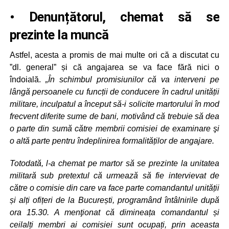
• Denunțătorul, chemat să se
prezinte la muncă
Astfel, acesta a promis de mai multe ori că a discutat cu
”dl. general” și că angajarea se va face fără nici o
îndoială.
„În schimbul promisiunilor că va interveni pe
lângă persoanele cu funcții de conducere în cadrul unității
militare, inculpatul a început să-i solicite martorului în mod
frecvent diferite sume de bani, motivând că trebuie să dea
o parte din sumă către membrii comisiei de examinare şi
o altă parte pentru îndeplinirea formalităților de angajare.
Totodată, l-a chemat pe martor să se prezinte la unitatea
militară sub pretextul că urmează să fie intervievat de
către o comisie din care va face parte comandantul unității
și alți ofițeri de la București, programând întâlnirile după
ora 15.30. A menţionat că dimineața comandantul și
ceilalți membri ai comisiei sunt ocupați, prin aceasta