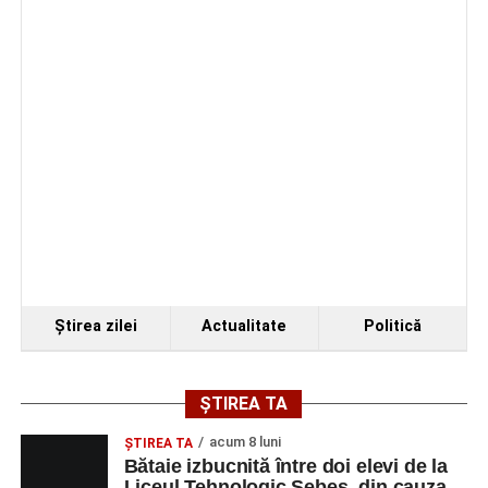
Ştirea zilei
Actualitate
Politică
ȘTIREA TA
acum 8 luni
ŞTIREA TA
Bătaie izbucnită între doi elevi de la
Liceul Tehnologic Sebeș, din cauza