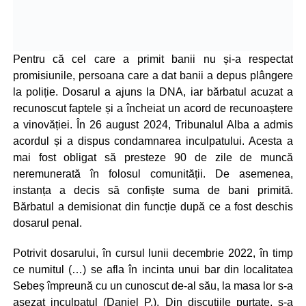
Pentru că cel care a primit banii nu și-a respectat
promisiunile, persoana care a dat banii a depus plângere
la poliție. Dosarul a ajuns la DNA, iar bărbatul acuzat a
recunoscut faptele și a încheiat un acord de recunoaștere
a vinovăției. În 26 august 2024, Tribunalul Alba a admis
acordul și a dispus condamnarea inculpatului. Acesta a
mai fost obligat să presteze 90 de zile de muncă
neremunerată în folosul comunității. De asemenea,
instanța a decis să confiște suma de bani primită.
Bărbatul a demisionat din funcție după ce a fost deschis
dosarul penal.
Potrivit dosarului, în cursul lunii decembrie 2022, în timp
ce numitul (…) se afla în incinta unui bar din localitatea
Sebeș împreună cu un cunoscut de-al său, la masa lor s-a
așezat inculpatul (Daniel P.). Din discuțiile purtate, s-a