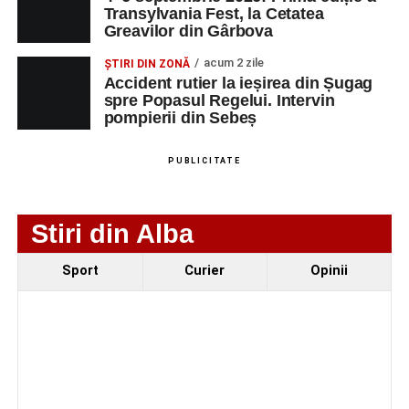
O nouă viață salvată de pompierii din Sebeș. Un
Transylvania Fest, la Cetatea
Greavilor din Gârbova
cățel a fost scos în siguranță de sub o stivă de
bușteni
acum 2 zile
ȘTIRI DIN ZONĂ
Accident rutier la ieșirea din Șugag
Femeie de 66 de ani, transportată în stare gravă la
spre Popasul Regelui. Intervin
spital după ce a fost lovită de o motocicletă pe
pompierii din Sebeș
strada Dorobanți din Sebeș
Accident pe strada Dorobanți din Sebeș: fermeie
PUBLICITATE
de 66 de ani rănită grav, după ce a fost lovită de o
motocicletă
Stiri din Alba
Sport
Curier
Opinii