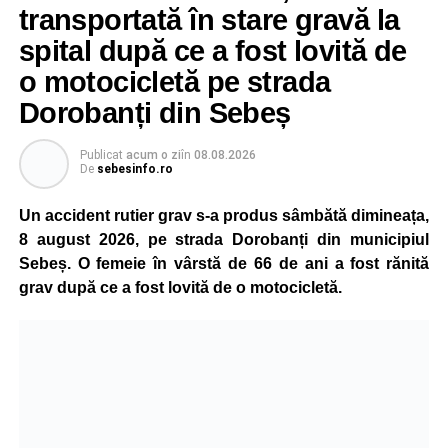
transportată în stare gravă la
unei persoane sau a unui animal.
spital după ce a fost lovită de
„Pentru noi, fiecare viață contează!”
, au transmis
o motocicletă pe strada
reprezentanții ISU Alba.
Dorobanți din Sebeș
Publicat
acum o zi
în
08.08.2026
Adaugă-ne ca sursă preferată
De
sebesinfo.ro
Un accident rutier grav s-a produs sâmbătă dimineața,
Urmărește-ne pe Google News
8 august 2026, pe strada Dorobanți din municipiul
Sebeș. O femeie în vârstă de 66 de ani a fost rănită
Ultimele știri din Sebeș
grav după ce a fost lovită de o motocicletă.
O nouă viață salvată de pompierii din Sebeș. Un
cățel a fost scos în siguranță de sub o stivă de
bușteni
Femeie de 66 de ani, transportată în stare gravă la
spital după ce a fost lovită de o motocicletă pe