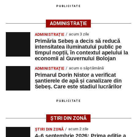
grave și a fost transportată la spital pentru acordarea de
PUBLICITATE
îngrijiri medicale de specialitate.
ADMINISTRAȚIE
Motociclistul a fost testat cu aparatul etilotest, rezultatul
fiind negativ.
acum 3 zile
ADMINISTRAȚIE
Primăria Sebeș a decis să reducă
Polițiștii continuă cercetările pentru stabilirea tuturor
intensitatea iluminatului public pe
împrejurărilor în care s-a produs accidentul, în cadrul unui
timpul nopții, în contextul apelului la
economii al Guvernului Bolojan
dosar penal întocmit pentru săvârșirea infracțiunii de
vătămare corporală din culpă.
acum o săptămână
ADMINISTRAȚIE
Primarul Dorin Nistor a verificat
șantierele de apă și canalizare din
Sebeș. Care este stadiul lucrărilor
Adaugă-ne ca sursă preferată
PUBLICITATE
Urmărește-ne pe Google News
ȘTIRI DIN ZONĂ
Ultimele știri din Sebeș
acum 2 zile
ȘTIRI DIN ZONĂ
4–6 septembrie 2026: Prima ediție a