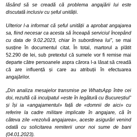
lăsând să se creadă că problema angajării lui este
discutată inclusiv cu șeful unității.
Ulterior l-a informat că șeful unității a aprobat angajarea
sa, fiind necesar ca acesta să înceapă serviciul începând
cu data de 9.02.2023, chiar în subordinea lui”
, se mai
susține în documentul citat. În total, martorul a plătit
52.290 de lei, sub pretextul că sumele vor fi remise mai
departe către persoanele aspra cărora l-a lăsat să creadă
că are influență și care au atribuții în efectuarea
angajărilor.
„Din analiza mesajelor transmise pe WhatsApp între cei
doi, rezultă că inculpatul «este în legătură cu Bucureștiul”
și își ia «angajamentul» față de «domnii de aici» cu
referire la cadre militare implicate în angajare, că în
câteva zile «rezolvă angajarea», aceste asigurări venind
odată cu solicitarea remiterii unor noi sume de bani
(04.01.2023).