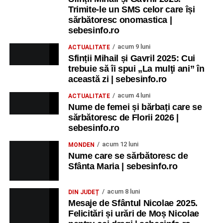
Trimite-le un SMS celor care își
sărbătoresc onomastica |
sebesinfo.ro
acum 9 luni
ACTUALITATE
Sfinții Mihail și Gavril 2025: Cui
trebuie să îi spui „La mulţi ani” în
această zi | sebesinfo.ro
acum 4 luni
ACTUALITATE
Nume de femei și bărbați care se
sărbătoresc de Florii 2026 |
sebesinfo.ro
acum 12 luni
MONDEN
Nume care se sărbătoresc de
Sfânta Maria | sebesinfo.ro
acum 8 luni
DIN JUDEȚ
Mesaje de Sfântul Nicolae 2025.
Felicitări și urări de Moș Nicolae