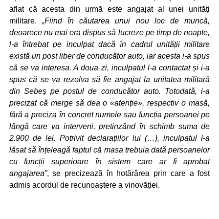
aflat că acesta din urmă este angajat al unei unități
militare.
„Fiind în căutarea unui nou loc de muncă,
deoarece nu mai era dispus să lucreze pe timp de noapte,
l-a întrebat pe inculpat dacă în cadrul unității militare
există un post liber de conducător auto, iar acesta i-a spus
că se va interesa. A doua zi, inculpatul l-a contactat și i-a
spus că se va rezolva să fie angajat la unitatea militară
din Sebeș pe postul de conducător auto. Totodată, i-a
precizat că merge să dea o «atenție», respectiv o masă,
fără a preciza în concret numele sau funcția persoanei pe
lângă care va interveni, pretinzând în schimb suma de
2.900 de lei. Potrivit declarațiilor lui (…), inculpatul l-a
lăsat să înțeleagă faptul că masa trebuia dată persoanelor
cu funcții superioare în sistem care ar fi aprobat
angajarea”
, se precizează în hotărârea prin care a fost
admis acordul de recunoaștere a vinovăției.