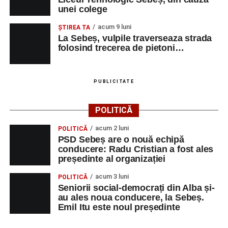
unei colege
acum 9 luni
ŞTIREA TA
La Sebeș, vulpile traverseaza strada
folosind trecerea de pietoni…
PUBLICITATE
POLITICĂ
acum 2 luni
POLITICĂ
PSD Sebeș are o nouă echipă
conducere: Radu Cristian a fost ales
președinte al organizației
acum 3 luni
POLITICĂ
Seniorii social-democrați din Alba și-
au ales noua conducere, la Sebeș.
Emil Itu este noul președinte