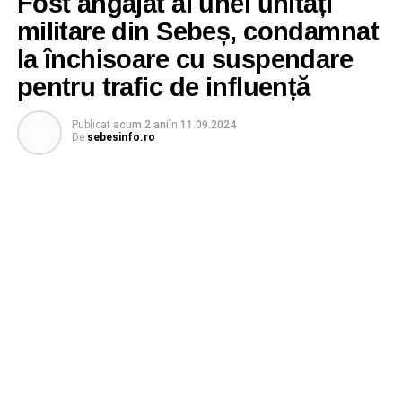
Fost angajat al unei unități
militare din Sebeș, condamnat
la închisoare cu suspendare
pentru trafic de influență
Publicat
acum 2 ani
în
11.09.2024
De
sebesinfo.ro