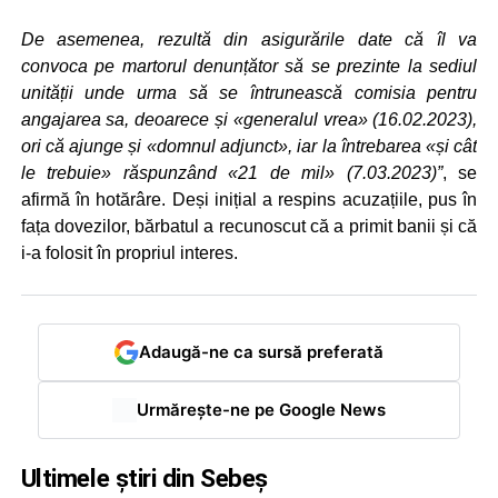
De asemenea, rezultă din asigurările date că îl va
convoca pe martorul denunțător să se prezinte la sediul
unității unde urma să se întrunească comisia pentru
angajarea sa, deoarece și «generalul vrea» (16.02.2023),
ori că ajunge și «domnul adjunct», iar la întrebarea «și cât
le trebuie» răspunzând «21 de mil» (7.03.2023)”
, se
afirmă în hotărâre. Deși inițial a respins acuzațiile, pus în
fața dovezilor, bărbatul a recunoscut că a primit banii și că
i-a folosit în propriul interes.
Adaugă-ne ca sursă preferată
Urmărește-ne pe Google News
Ultimele știri din Sebeș