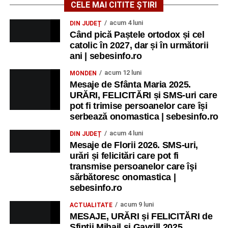
CELE MAI CITITE ȘTIRI
acum 4 luni
DIN JUDEȚ
Când pică Paștele ortodox și cel
catolic în 2027, dar și în următorii
ani | sebesinfo.ro
acum 12 luni
MONDEN
Mesaje de Sfânta Maria 2025.
URĂRI, FELICITĂRI și SMS-uri care
pot fi trimise persoanelor care își
serbează onomastica | sebesinfo.ro
acum 4 luni
DIN JUDEȚ
Mesaje de Florii 2026. SMS-uri,
urări și felicitări care pot fi
transmise persoanelor care îşi
sărbătoresc onomastica |
sebesinfo.ro
acum 9 luni
ACTUALITATE
MESAJE, URĂRI și FELICITĂRI de
Sfinții Mihail și Gavrill 2025.