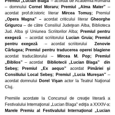
Premiul „Lucian Blaga”
– acordat de Academia Română
– domnului
Cornel Moraru
;
Premiul „Alma Mater”
–
acordat prof.dr.istoric literar
Mircea Tomuş;
Premiul
„Opera Magna” –
acordat criticului literar
Gheorghe
Grigurcu
– de către Consiliul Judeţean Alba, Biblioteca
Jud. Alba şi Uniunea Scriitorilor Alba;
Premiul pentru
exegeză
– acordat scriitorului
Lucian Gruia;
Premiul
pentru exegeză
– acordat scriitorului
Zenovie
Cârlugea;
Premiul pentru traducerea operei blagiene
acordat traducătorului –
Mircea M. Pop;
Premiul
„Biblios”
– acordat
Bibliotecii „Lucian Blaga” din
Sebeş;
Premiul „Ex aequo”
acordat
Pimăriei şi
Consiliului Local Sebeş;
Premiul „Lucia Mureşan”
–
acordat domnului
Dorel Vişan
actor la Teatrul Naţional
Cluj.
Premiile acordate la Concursul de creaţie literară a
Festivalului Internaţional „Lucian Blaga” ediţia a XXXIV-a:
Marele Premiu al Festivalului Internaţional „Lucian