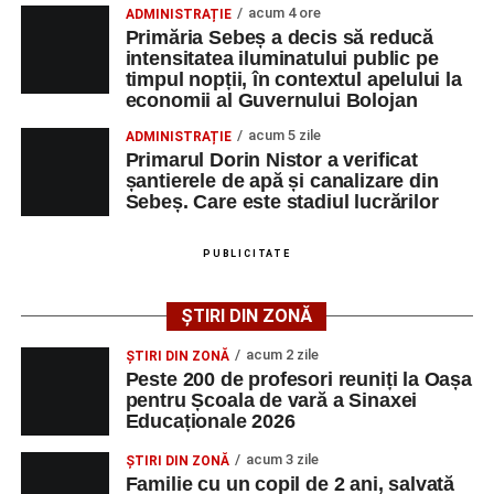
prevederile Metodologiei-cadru de organizare şi
acum 4 ore
ADMINISTRAȚIE
Primăria Sebeș a decis să reducă intensitatea
desfăşurare a competiţiilor şcolare, aprobată prin Ordinul
Primăria Sebeș a decis să reducă
iluminatului public pe timpul nopții, în contextul
intensitatea iluminatului public pe
ministrului educaţiei, cercetării, tineretului şi sportului nr.
timpul nopții, în contextul apelului la
apelului la economii al Guvernului Bolojan
3035/2012, cu modificările și completările ulterioare și
economii al Guvernului Bolojan
este inclus în lista olimpiadelor și concursurilor școlare
Duminică, 23 august 2026, Râpa Roșie găzduiește
acum 5 zile
ADMINISTRAȚIE
organizate și finanțate de Ministerul Educației.
cea de-a III-a ediție a concursului „CicloAventurier
Primarul Dorin Nistor a verificat
de Sebeș”
șantierele de apă și canalizare din
Sebeș. Care este stadiul lucrărilor
Primul concert din cadrul String Symphonic Camp
2026 a adus emoție și aplauze la Sebeș
Adaugă-ne ca sursă preferată
PUBLICITATE
Urmărește-ne pe Google News
ȘTIRI DIN ZONĂ
acum 2 zile
ȘTIRI DIN ZONĂ
Ultimele știri din Sebeș
Peste 200 de profesori reuniți la Oașa
pentru Școala de vară a Sinaxei
Primăria Sebeș a decis să reducă intensitatea
Educaționale 2026
iluminatului public pe timpul nopții, în contextul
acum 3 zile
ȘTIRI DIN ZONĂ
apelului la economii al Guvernului Bolojan
Familie cu un copil de 2 ani, salvată