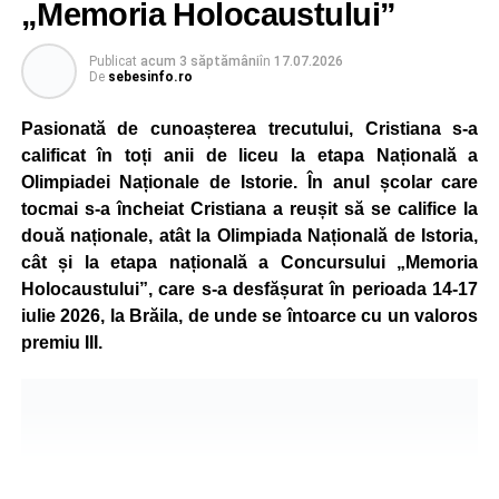
pietoni responsabili.
„Memoria Holocaustului”
Unul dintre cele mai apreciate momente a fost atelierul
Publicat
acum 3 săptămâni
în
17.07.2026
„Vara Descoperirilor – Orientare în carieră”, unde copiii au
De
sebesinfo.ro
participat la exerciții interactive menite să îi ajute să își
Pasionată de cunoașterea trecutului, Cristiana s-a
descopere calitățile, să își exprime aspirațiile și să ia
calificat în toți anii de liceu la etapa Națională a
contact cu principalele domenii de activitate și profesiile
Olimpiadei Naționale de Istorie. În anul școlar care
pe care și-ar putea dori să le urmeze în viitor.
tocmai s-a încheiat Cristiana a reușit să se califice la
Programul a inclus și activități de dexteritate manuală, în
două naționale, atât la Olimpiada Națională de Istoria,
cadrul cărora participanții au realizat desene și lucrări
cât și la etapa națională a Concursului „Memoria
artistice, precum și sesiuni de karaoke, muzică și jocuri
Holocaustului”, care s-a desfășurat în perioada 14-17
sportive, care au încurajat mișcarea și colaborarea în
iulie 2026, la Brăila, de unde se întoarce cu un valoros
echipă.
premiu III.
Școala de Vară s-a încheiat cu activitatea „Călătorie în
jurul lumii”, prin care copiii au descoperit, într-un mod
interactiv, tradiții, obiceiuri și informații interesante din
diferite țări.