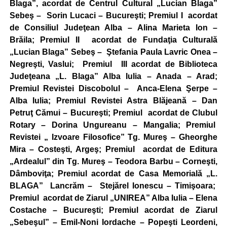
Blaga”, acordat de Centrul Cultural „Lucian Blaga”
Sebeş –
Sorin Lucaci – Bucureşti; Premiul I acordat
de Consiliul Judeţean Alba – Alina Marieta Ion –
Brăila; Premiul II acordat de Fundaţia Culturală
„Lucian Blaga” Sebeş – Ştefania Paula Lavric Onea –
Negreşti, Vaslui; Premiul III acordat de Biblioteca
Judeţeana „L. Blaga” Alba Iulia – Anada – Arad;
Premiul Revistei Discobolul – Anca-Elena Şerpe –
Alba Iulia; Premiul Revistei Astra Blăjeană – Dan
Petruţ Cămui – Bucureşti; Premiul acordat de Clubul
Rotary – Dorina Ungureanu – Mangalia; Premiul
Revistei „ Izvoare Filosofice” Tg. Mureş – Gheorghe
Mira – Costeşti, Argeş; Premiul acordat de Editura
„Ardealul” din Tg. Mureş – Teodora Barbu – Corneşti,
Dâmboviţa; Premiul acordat de Casa Memorială „L.
BLAGA” Lancrăm – Stejărel Ionescu – Timişoara;
Premiul acordat de Ziarul „UNIREA” Alba Iulia – Elena
Costache – Bucureşti; Premiul acordat de Ziarul
„Sebeşul” – Emil-Noni Iordache – Popeşti Leordeni,