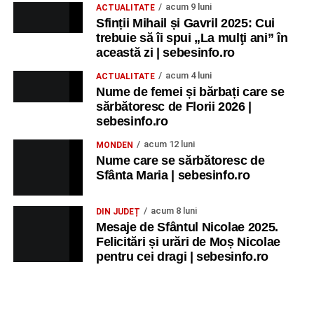
acum 9 luni
ACTUALITATE
Sfinții Mihail și Gavril 2025: Cui
trebuie să îi spui „La mulţi ani” în
această zi | sebesinfo.ro
acum 4 luni
ACTUALITATE
Nume de femei și bărbați care se
sărbătoresc de Florii 2026 |
sebesinfo.ro
acum 12 luni
MONDEN
Nume care se sărbătoresc de
Sfânta Maria | sebesinfo.ro
acum 8 luni
DIN JUDEȚ
Mesaje de Sfântul Nicolae 2025.
Felicitări și urări de Moș Nicolae
pentru cei dragi | sebesinfo.ro