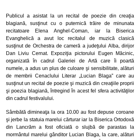
Publicul a asistat la un recital de poezie din creaţia
blagiană, susţinut cu o puternică trăire de minunata
recitatoare Elena Anghel-Coman, iar la Biserica
Evanghelică a avut loc recitalul de muzică clasică
susţinut de Orchestra de cameră a judeţului Alba, dirijor
Dan Liviu Cernat. Expoziţia pictorului Eugen Măcinic,
organizată în cadrul Galeriei de Artă care îi poartă
numele, a adus un plus de culoare şi sensibilitate, alături
de membrii Cenaclului Literar „Lucian Blaga” care au
susţinut un recital de poezie şi muzică din creaţiile proprii
şi poezia blagiană, întregind în acest fel sfera activităţilor
din cadrul festivalului.
Sâmbătă dimineaţa la ora 10.00 au fost depuse coroane
şi jerbe la statuia marelui cărturar iar la Biserica Ortodoxă
din Lancrăm a fost oficiată o slujbă de parastas la
mormântul marelui gânditor Lucian Blaga, la care, alături