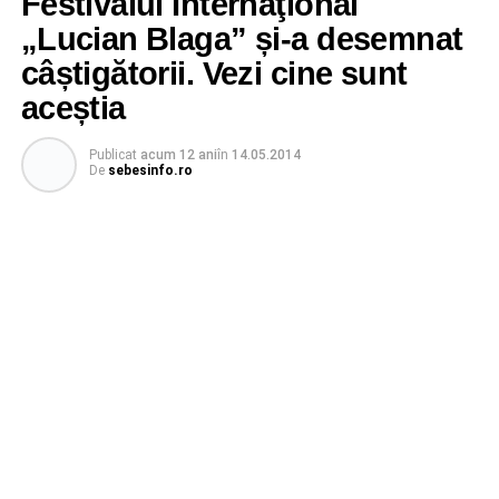
Festivalul Internaţional
„Lucian Blaga” și-a desemnat
câștigătorii. Vezi cine sunt
aceștia
Publicat
acum 12 ani
în
14.05.2014
De
sebesinfo.ro