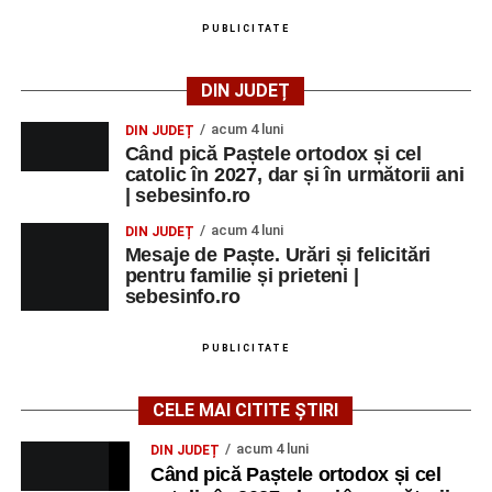
PUBLICITATE
DIN JUDEȚ
acum 4 luni
DIN JUDEȚ
Când pică Paștele ortodox și cel
catolic în 2027, dar și în următorii ani
| sebesinfo.ro
acum 4 luni
DIN JUDEȚ
Mesaje de Paște. Urări și felicitări
pentru familie și prieteni |
sebesinfo.ro
PUBLICITATE
CELE MAI CITITE ȘTIRI
acum 4 luni
DIN JUDEȚ
Când pică Paștele ortodox și cel