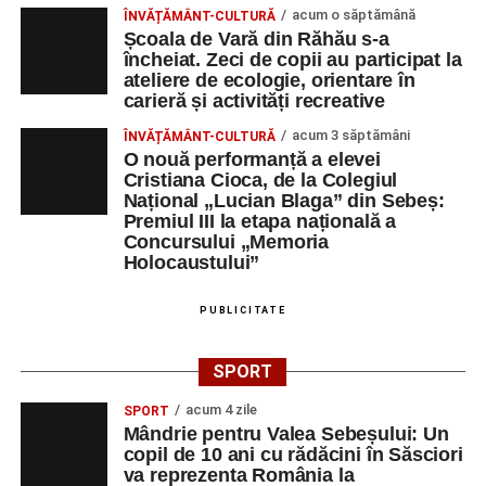
acum o săptămână
ÎNVĂȚĂMÂNT-CULTURĂ
Școala de Vară din Răhău s-a
încheiat. Zeci de copii au participat la
ateliere de ecologie, orientare în
carieră și activități recreative
acum 3 săptămâni
ÎNVĂȚĂMÂNT-CULTURĂ
O nouă performanță a elevei
Cristiana Cioca, de la Colegiul
Național „Lucian Blaga” din Sebeș:
Premiul III la etapa națională a
Concursului „Memoria
Holocaustului”
PUBLICITATE
SPORT
acum 4 zile
SPORT
Mândrie pentru Valea Sebeșului: Un
copil de 10 ani cu rădăcini în Săsciori
va reprezenta România la