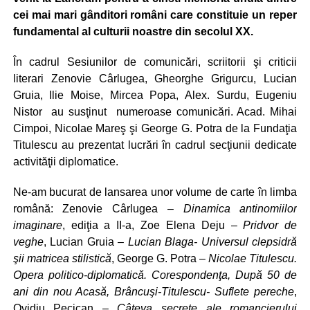
cei mai mari gânditori români care constituie un reper
fundamental al culturii noastre din secolul XX.
În cadrul Sesiunilor de comunicări, scriitorii şi criticii
literari Zenovie Cârlugea, Gheorghe Grigurcu, Lucian
Gruia, Ilie Moise, Mircea Popa, Alex. Surdu, Eugeniu
Nistor au susţinut numeroase comunicări. Acad. Mihai
Cimpoi, Nicolae Mareş şi George G. Potra de la Fundaţia
Titulescu au prezentat lucrări în cadrul secţiunii dedicate
activităţii diplomatice.
Ne-am bucurat de lansarea unor volume de carte în limba
română: Zenovie Cârlugea –
Dinamica antinomiilor
imaginare
, ediţia a II-a, Zoe Elena Deju –
Pridvor de
veghe
, Lucian Gruia –
Lucian Blaga- Universul clepsidră
şii matricea stilistică
, George G. Potra –
Nicolae Titulescu.
Opera politico-diplomatică. Corespondenţa, După 50 de
ani din nou Acasă, Brâncuşi-Titulescu- Suflete pereche
,
Ovidiu Pecican –
Câteva secrete ale romancierului