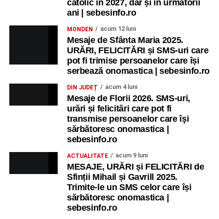
catolic în 2027, dar și în următorii
ani | sebesinfo.ro
acum 12 luni
MONDEN
Mesaje de Sfânta Maria 2025.
URĂRI, FELICITĂRI și SMS-uri care
pot fi trimise persoanelor care își
serbează onomastica | sebesinfo.ro
acum 4 luni
DIN JUDEȚ
Mesaje de Florii 2026. SMS-uri,
urări și felicitări care pot fi
transmise persoanelor care îşi
sărbătoresc onomastica |
sebesinfo.ro
acum 9 luni
ACTUALITATE
MESAJE, URĂRI și FELICITĂRI de
Sfinții Mihail și Gavrill 2025.
Trimite-le un SMS celor care își
sărbătoresc onomastica |
sebesinfo.ro