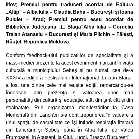
Ilfov; Premiul pentru traduceri acordat de Editura
„Altip” – Alba Iulia – Claudia Baha – Bucureşti şi Ioana
Puiuleţ – Arad; Premiul pentru eseu acordat de
Biblioteca Judeţeana „L. Blaga”Alba Iulia – Corneliu
Traian Atanasiu – Bucureşti şi Maria Pilchin – Făleşti,
Răuţel, Republica Moldova.
Conform feedback-ului publicaţiilor de specialitate şi a
mass-mediei prezente la acest eveniment marcant în viaţa
culturală a municipiului Sebeş şi nu numai, cea de-a
XXXIV-a ediţie a Festivalului Internaţional „Lucian Blaga”
a fost una dintre cele mai reuşite ediţii, remarcându-se
îndeosebi prin prezenţa şi valoarea unor mari
personalităţi din cultură şi educaţie, atât din ţară cât şi din
străinătate. Prin organizarea manifestărilor la Casa
Memorială din Lancrăm s-a dorit „repunerea în valoare a
unui spaţiu de sacralitate ce îşi întinde respiraţia literară
din Lancrăm şi Sebeş, până în Alba Iulia, pe Valea
Frumoasei, în Apuseni, la Cluj, Lugoj, Braşov, Bucureşti”.