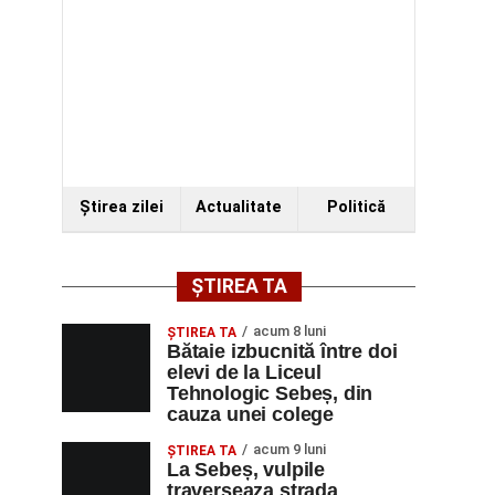
Ştirea zilei
Actualitate
Politică
ȘTIREA TA
acum 8 luni
ŞTIREA TA
Bătaie izbucnită între doi
elevi de la Liceul
Tehnologic Sebeș, din
cauza unei colege
acum 9 luni
ŞTIREA TA
La Sebeș, vulpile
traverseaza strada