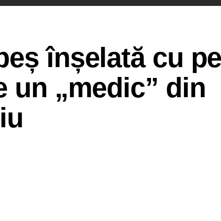
eș înșelată cu pe
e un „medic” din
iu