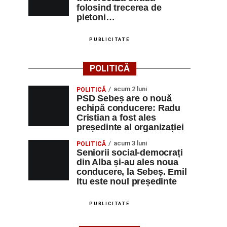
folosind trecerea de
pietoni…
PUBLICITATE
POLITICĂ
acum 2 luni
POLITICĂ
PSD Sebeș are o nouă
echipă conducere: Radu
Cristian a fost ales
președinte al organizației
acum 3 luni
POLITICĂ
Seniorii social-democrați
din Alba și-au ales noua
conducere, la Sebeș. Emil
Itu este noul președinte
PUBLICITATE