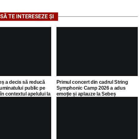
SĂ TE INTERESEZE ȘI
eș a decis să reducă
Primul concert din cadrul String
luminatului public pe
Symphonic Camp 2026 a adus
 în contextul apelului la
emoție și aplauze la Sebeș
Guvernului Bolojan