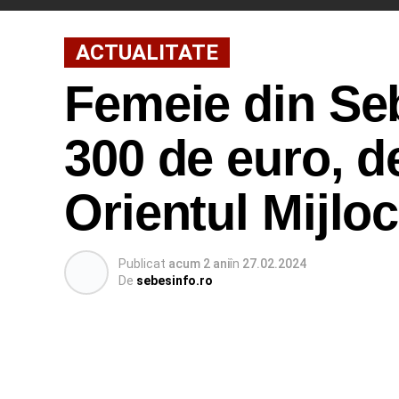
ACTUALITATE
Femeie din Seb
300 de euro, d
Orientul Mijloc
Publicat
acum 2 ani
în
27.02.2024
De
sebesinfo.ro