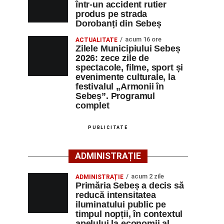
într-un accident rutier
produs pe strada
Dorobanți din Sebeș
acum 16 ore
ACTUALITATE
Zilele Municipiului Sebeș
2026: zece zile de
spectacole, filme, sport și
evenimente culturale, la
festivalul „Armonii în
Sebeș”. Programul
complet
PUBLICITATE
ADMINISTRAȚIE
acum 2 zile
ADMINISTRAȚIE
Primăria Sebeș a decis să
reducă intensitatea
iluminatului public pe
timpul nopții, în contextul
apelului la economii al