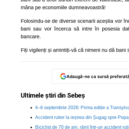
mâna pe economiile dumneavoastră!
Folosindu-se de diverse scenarii aceștia vor înc
bani sau vor încerca să intre în posesia dat
bancare.
Fiți vigilenți și amintiți-vă că nimeni nu dă bani 
Adaugă-ne ca sursă preferat
Ultimele știri din Sebeș
4–6 septembrie 2026: Prima ediție a Transylva
Accident rutier la ieșirea din Șugag spre Popa
Biciclist de 70 de ani, rănit într-un accident 