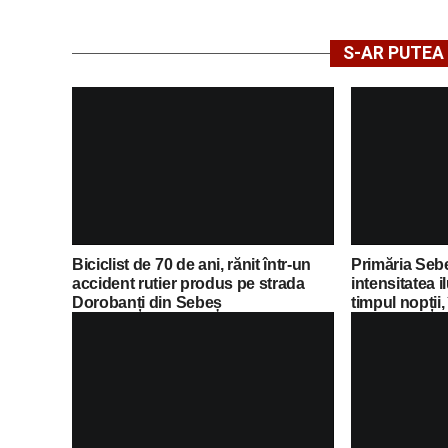
S-AR PUTEA 
Biciclist de 70 de ani, rănit într-un
Primăria Seb
accident rutier produs pe strada
intensitatea i
Dorobanți din Sebeș
timpul nopții,
economii al 