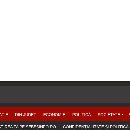
AȚIE
DIN JUDEȚ
ECONOMIE
POLITICĂ
SOCIETATE
ȘTIREA TA PE SEBEȘINFO.RO
CONFIDENȚIALITATE ȘI POLITICĂ