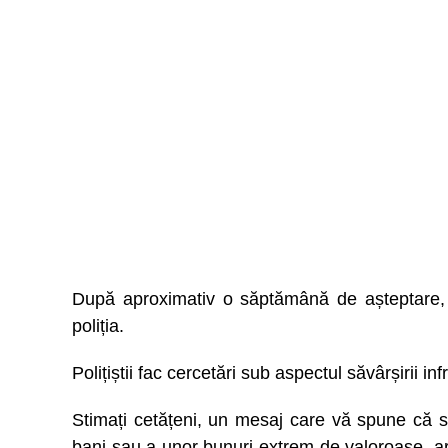
După aproximativ o săptămână de așteptare, f
poliția.
Polițiștii fac cercetări sub aspectul săvârșirii in
Stimați cetățeni, un mesaj care vă spune că s
bani sau a unor bunuri extrem de valoroase, ar