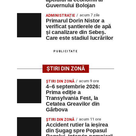
Guvernului Bolojan
acum 7 zile
ADMINISTRAȚIE
Primarul Dorin Nistor a
verificat șantierele de apă
și canalizare din Sebeș.
Care este stadiul lucrărilor
PUBLICITATE
ȘTIRI DIN ZONĂ
acum 9 ore
ȘTIRI DIN ZONĂ
4–6 septembrie 2026:
Prima ediție a
Transylvania Fest, la
Cetatea Greavilor din
Gârbova
acum 11 ore
ȘTIRI DIN ZONĂ
Accident rutier la ieșirea
din Șugag spre Popasul