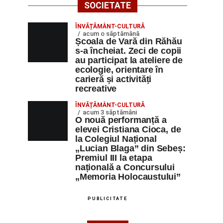
SOCIETATE
ÎNVĂȚĂMÂNT-CULTURĂ
acum o săptămână
Școala de Vară din Răhău
s-a încheiat. Zeci de copii
au participat la ateliere de
ecologie, orientare în
carieră și activități
recreative
ÎNVĂȚĂMÂNT-CULTURĂ
acum 3 săptămâni
O nouă performanță a
elevei Cristiana Cioca, de
la Colegiul Național
„Lucian Blaga” din Sebeș:
Premiul III la etapa
națională a Concursului
„Memoria Holocaustului”
PUBLICITATE