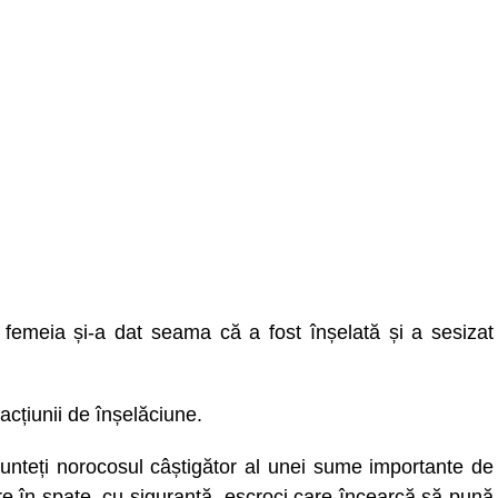
emeia și-a dat seama că a fost înșelată și a sesizat
fracțiunii de înșelăciune.
unteți norocosul câștigător al unei sume importante de
e în spate, cu siguranță, escroci care încearcă să pună