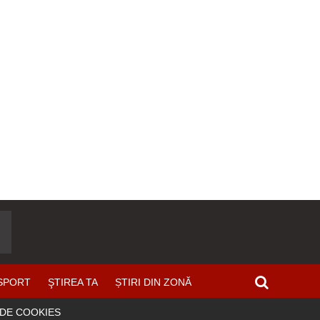
SPORT
ŞTIREA TA
ȘTIRI DIN ZONĂ
 DE COOKIES