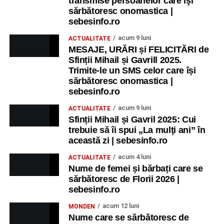
transmise persoanelor care îşi
sărbătoresc onomastica |
sebesinfo.ro
acum 9 luni
ACTUALITATE
MESAJE, URĂRI și FELICITĂRI de
Sfinții Mihail și Gavrill 2025.
Trimite-le un SMS celor care își
sărbătoresc onomastica |
sebesinfo.ro
acum 9 luni
ACTUALITATE
Sfinții Mihail și Gavril 2025: Cui
trebuie să îi spui „La mulţi ani” în
această zi | sebesinfo.ro
acum 4 luni
ACTUALITATE
Nume de femei și bărbați care se
sărbătoresc de Florii 2026 |
sebesinfo.ro
acum 12 luni
MONDEN
Nume care se sărbătoresc de