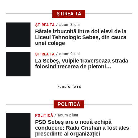
județul Alba ocazia de a descoperi tineri interpreți talentați
și de a lua parte la un veritabil schimb cultural prin
ȘTIREA TA
muzică.
acum 8 luni
ŞTIREA TA
Bătaie izbucnită între doi elevi de la
Liceul Tehnologic Sebeș, din cauza
unei colege
Adaugă-ne ca sursă preferată
acum 9 luni
ŞTIREA TA
La Sebeș, vulpile traverseaza strada
Urmărește-ne pe Google News
folosind trecerea de pietoni…
Ultimele știri din Sebeș
PUBLICITATE
Primăria Sebeș a decis să reducă intensitatea
iluminatului public pe timpul nopții, în contextul
POLITICĂ
apelului la economii al Guvernului Bolojan
acum 2 luni
POLITICĂ
Duminică, 23 august 2026, Râpa Roșie găzduiește
PSD Sebeș are o nouă echipă
cea de-a III-a ediție a concursului „CicloAventurier
conducere: Radu Cristian a fost ales
de Sebeș”
președinte al organizației