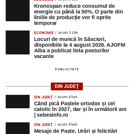
Kronospan reduce consumul de
energie cu până la 50%. O parte din
liniile de producție vor fi oprite
temporar
acum 3 zile
ECONOMIE
Locuri de muncă în Săsciori,
disponibile la 4 august 2026. AJOFM
Alba a publicat lista posturilor
vacante
PUBLICITATE
DIN JUDEȚ
acum 4 luni
DIN JUDEȚ
Când pică Paștele ortodox și cel
catolic în 2027, dar și în următorii ani
| sebesinfo.ro
acum 4 luni
DIN JUDEȚ
Mesaje de Paște. Urări și felicitări