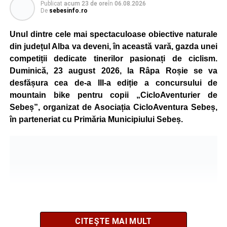
Publicat
acum 23 de ore
în
06.08.2026
De
sebesinfo.ro
Unul dintre cele mai spectaculoase obiective naturale
din județul Alba va deveni, în această vară, gazda unei
competiții dedicate tinerilor pasionați de ciclism.
Duminică, 23 august 2026, la Râpa Roșie se va
desfășura cea de-a III-a ediție a concursului de
mountain bike pentru copii „CicloAventurier de
Sebeș”, organizat de Asociația CicloAventura Sebeș,
în parteneriat cu Primăria Municipiului Sebeș.
CITEȘTE MAI MULT