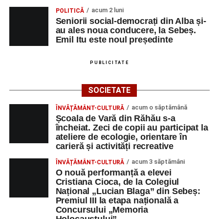
Primul concert din cadrul String Symphonic Camp
acum 2 luni
POLITICĂ
2026 a adus emoție și aplauze la Sebeș
Seniorii social-democrați din Alba și-
au ales noua conducere, la Sebeș.
Emil Itu este noul președinte
PUBLICITATE
SOCIETATE
acum o săptămână
ÎNVĂȚĂMÂNT-CULTURĂ
Școala de Vară din Răhău s-a
încheiat. Zeci de copii au participat la
ateliere de ecologie, orientare în
carieră și activități recreative
acum 3 săptămâni
ÎNVĂȚĂMÂNT-CULTURĂ
O nouă performanță a elevei
Cristiana Cioca, de la Colegiul
Național „Lucian Blaga” din Sebeș:
Premiul III la etapa națională a
Concursului „Memoria
Holocaustului”