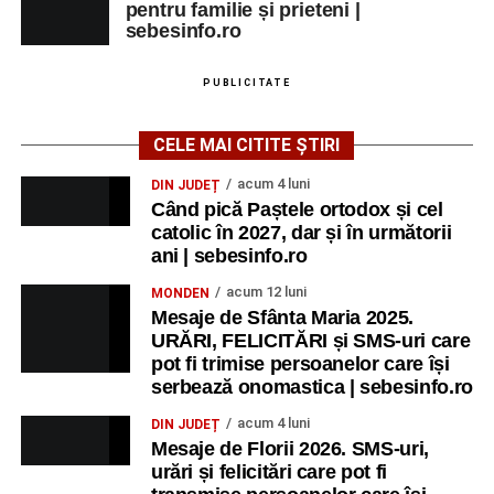
pentru familie și prieteni |
sebesinfo.ro
PUBLICITATE
CELE MAI CITITE ȘTIRI
acum 4 luni
DIN JUDEȚ
Când pică Paștele ortodox și cel
catolic în 2027, dar și în următorii
ani | sebesinfo.ro
acum 12 luni
MONDEN
Mesaje de Sfânta Maria 2025.
URĂRI, FELICITĂRI și SMS-uri care
pot fi trimise persoanelor care își
serbează onomastica | sebesinfo.ro
acum 4 luni
DIN JUDEȚ
Mesaje de Florii 2026. SMS-uri,
urări și felicitări care pot fi