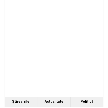
de a se perfecționa, de a colabora cu artiști din alte țări și
de a evolua împreună în fața publicului.
Organizatorii au transmis că recitalul de la Sebeș
reprezintă doar începutul unei serii de concerte care vor
Ştirea zilei
Actualitate
Politică
avea loc pe parcursul taberei, oferind comunității din