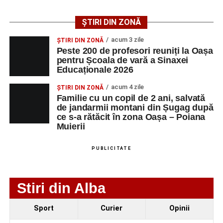
public. Fiecare interpretare a evidențiat nivelul artistic al
tinerilor muzicieni și munca depusă în cadrul taberei, iar
ȘTIRI DIN ZONĂ
spectatorii au răsplătit prestațiile cu aplauze îndelungate.
acum 3 zile
ȘTIRI DIN ZONĂ
Peste 200 de profesori reuniți la Oașa
pentru Școala de vară a Sinaxei
Educaționale 2026
acum 4 zile
ȘTIRI DIN ZONĂ
Familie cu un copil de 2 ani, salvată
de jandarmii montani din Șugag după
ce s-a rătăcit în zona Oașa – Poiana
Muierii
PUBLICITATE
Stiri din Alba
Evenimentul face parte din programul
String Symphonic
Sport
Curier
Opinii
Camp 2026
, proiect susținut de
Rotary Club Alba Iulia
,
care urmărește să ofere tinerilor muzicieni oportunitatea