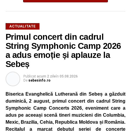
ACTUALITATE
Primul concert din cadrul
După două ediții organizate în Parcul Arini, competiția se
mută într-un nou decor, oferind participanților ocazia de a
String Symphonic Camp 2026
concura într-un cadru natural deosebit. Evenimentul este
a adus emoție și aplauze la
destinat copiilor și adolescenților cu vârste cuprinse între
Sebeș
5 și 18 ani, iar participarea este gratuită.
Publicat
acum 2 zile
în
05.08.2026
Organizatorii au pregătit trasee adaptate fiecărei categorii
De
sebesinfo.ro
de vârstă, astfel încât competiția să fie accesibilă atât
celor aflați la început de drum, cât și celor cu experiență în
Biserica Evanghelică Lutherană din Sebeș a găzduit
mountain bike. La finalul întrecerii, cei mai bine clasați
duminică, 2 august, primul concert din cadrul String
concurenți vor fi recompensați cu premii în bani și premii
Symphonic Camp Concerts 2026, eveniment care a
oferite de partenerii evenimentului.
adus pe aceeași scenă tineri muzicieni din Columbia,
Mexic, Brazilia, Cehia, Republica Moldova și România.
Înaintea zilei de concurs, participanții își vor putea ridica
Recitalul a marcat debutul seriei de concerte