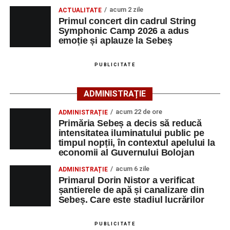
Liceului de Arte „Regina Maria”, din Alba Iulia, care
acum 2 zile
ACTUALITATE
participă, timp de o săptămână, la cursuri de
Primul concert din cadrul String
Adaugă-ne ca sursă preferată
perfecționare, repetiții și activități artistice desfășurate sub
Symphonic Camp 2026 a adus
îndrumarea unor profesori și mentori.
emoție și aplauze la Sebeș
Urmărește-ne pe Google News
PUBLICITATE
Ultimele știri din Sebeș
ADMINISTRAȚIE
Primăria Sebeș a decis să reducă intensitatea
acum 22 de ore
ADMINISTRAȚIE
iluminatului public pe timpul nopții, în contextul
Primăria Sebeș a decis să reducă
apelului la economii al Guvernului Bolojan
intensitatea iluminatului public pe
timpul nopții, în contextul apelului la
Duminică, 23 august 2026, Râpa Roșie găzduiește
economii al Guvernului Bolojan
cea de-a III-a ediție a concursului „CicloAventurier
de Sebeș”
acum 6 zile
ADMINISTRAȚIE
Primarul Dorin Nistor a verificat
Primul concert din cadrul String Symphonic Camp
șantierele de apă și canalizare din
2026 a adus emoție și aplauze la Sebeș
Sebeș. Care este stadiul lucrărilor
După mai multe zile de pregătire intensivă, participanții
au venit la Sebeș și au susținut un recital apreciat de
PUBLICITATE