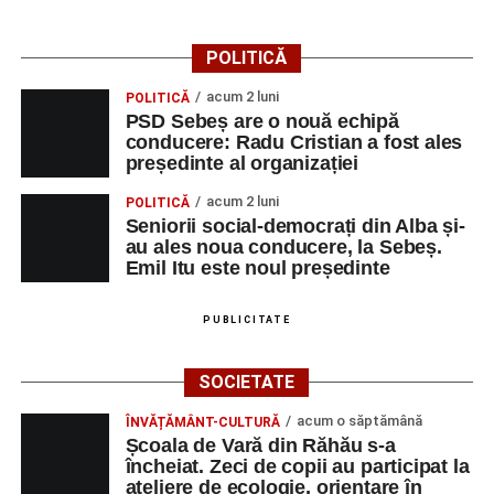
Primăria Sebeș a decis să reducă intensitatea
iluminatului public pe timpul nopții, în contextul
POLITICĂ
apelului la economii al Guvernului Bolojan
acum 2 luni
POLITICĂ
Duminică, 23 august 2026, Râpa Roșie găzduiește
PSD Sebeș are o nouă echipă
cea de-a III-a ediție a concursului „CicloAventurier
conducere: Radu Cristian a fost ales
de Sebeș”
președinte al organizației
Primul concert din cadrul String Symphonic Camp
acum 2 luni
POLITICĂ
2026 a adus emoție și aplauze la Sebeș
Seniorii social-democrați din Alba și-
au ales noua conducere, la Sebeș.
Emil Itu este noul președinte
PUBLICITATE
SOCIETATE
acum o săptămână
ÎNVĂȚĂMÂNT-CULTURĂ
Școala de Vară din Răhău s-a
încheiat. Zeci de copii au participat la
ateliere de ecologie, orientare în