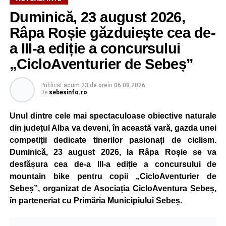
Duminică, 23 august 2026,
Râpa Roșie găzduiește cea de-
a III-a ediție a concursului
„CicloAventurier de Sebeș”
Publicat
acum 23 de ore
în
06.08.2026
De
sebesinfo.ro
Unul dintre cele mai spectaculoase obiective naturale
din județul Alba va deveni, în această vară, gazda unei
competiții dedicate tinerilor pasionați de ciclism.
Duminică, 23 august 2026, la Râpa Roșie se va
desfășura cea de-a III-a ediție a concursului de
mountain bike pentru copii „CicloAventurier de
Sebeș”, organizat de Asociația CicloAventura Sebeș,
în parteneriat cu Primăria Municipiului Sebeș.