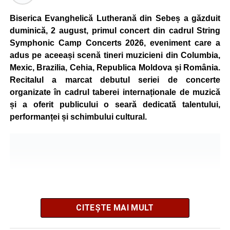
de vârstă, astfel încât competiția să fie accesibilă atât
celor aflați la început de drum, cât și celor cu experiență în
Biserica Evanghelică Lutherană din Sebeș a găzduit
mountain bike. La finalul întrecerii, cei mai bine clasați
duminică, 2 august, primul concert din cadrul String
concurenți vor fi recompensați cu premii în bani și premii
Symphonic Camp Concerts 2026, eveniment care a
oferite de partenerii evenimentului.
adus pe aceeași scenă tineri muzicieni din Columbia,
Mexic, Brazilia, Cehia, Republica Moldova și România.
Înaintea zilei de concurs, participanții își vor putea ridica
Recitalul a marcat debutul seriei de concerte
numerele de concurs, confirma înscrierile online sau se
organizate în cadrul taberei internaționale de muzică
vor putea înscrie direct la competiție în cadrul Punctului
și a oferit publicului o seară dedicată talentului,
Oficial de Înscrieri și Informații (Race Office), care va
performanței și schimbului cultural.
funcționa după următorul program:
• vineri, 21 august, între orele 17:00 și 20:00, în Piața
Primăriei Sebeș;
• sâmbătă, 22 august, între orele 10:00 și 20:00, pe platoul
Centrului Cultural „Lucian Blaga” Sebeș;
• sâmbătă, 22 august, între orele 17:00 și 20:00, la Râpa
Roșie, unde vor avea loc și antrenamente libere pe
CITEȘTE MAI MULT
traseul de concurs.