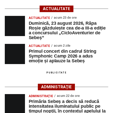
Startul competiției va fi dat duminică, 23 august 2026, la
ACTUALITATE
ora 10:00, la Râpa Roșie.
acum 23 de ore
ACTUALITATE
Duminică, 23 august 2026, Râpa
Înscrierile online sunt deschise până în 22 august 2026 și
Roșie găzduiește cea de-a III-a ediție
pot fi efectuate pe site-ul
www.cicloaventura.ro
.
String Symphonic Camp 2026 reunește tineri
a concursului „CicloAventurier de
instrumentiști din 6 țări, alături de voluntari și foști elevi ai
Sebeș”
Liceului de Arte „Regina Maria”, din Alba Iulia, care
acum 2 zile
ACTUALITATE
participă, timp de o săptămână, la cursuri de
Primul concert din cadrul String
Adaugă-ne ca sursă preferată
perfecționare, repetiții și activități artistice desfășurate sub
Symphonic Camp 2026 a adus
îndrumarea unor profesori și mentori.
emoție și aplauze la Sebeș
Urmărește-ne pe Google News
PUBLICITATE
Ultimele știri din Sebeș
ADMINISTRAȚIE
Primăria Sebeș a decis să reducă intensitatea
acum 22 de ore
ADMINISTRAȚIE
iluminatului public pe timpul nopții, în contextul
Primăria Sebeș a decis să reducă
apelului la economii al Guvernului Bolojan
intensitatea iluminatului public pe
timpul nopții, în contextul apelului la
Duminică, 23 august 2026, Râpa Roșie găzduiește