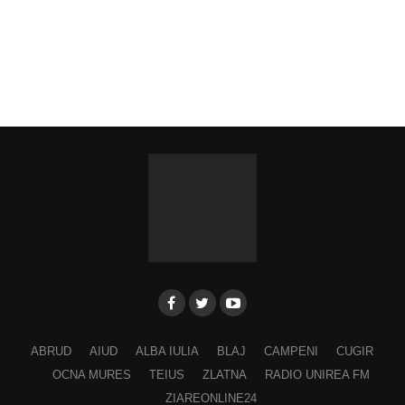
ABRUD
AIUD
ALBA IULIA
BLAJ
CAMPENI
CUGIR
OCNA MURES
TEIUS
ZLATNA
RADIO UNIREA FM
ZIAREONLINE24