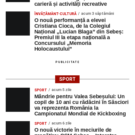
carieră și activități recreative
acum 3 săptămâni
ÎNVĂȚĂMÂNT-CULTURĂ
O nouă performanță a elevei
Cristiana Cioca, de la Colegiul
Național „Lucian Blaga” din Sebeș:
Premiul III la etapa națională a
Concursului „Memoria
Holocaustului”
PUBLICITATE
SPORT
acum 5 zile
SPORT
Mândrie pentru Valea Sebeșului: Un
copil de 10 ani cu rădăcini în Săsciori
va reprezenta România la
Campionatul Mondial de Kickboxing
acum 6 zile
SPORT
O nouă victorie în meciurile de