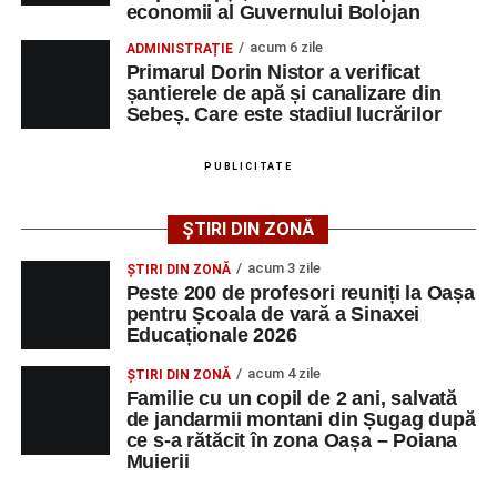
economii al Guvernului Bolojan
cea de-a III-a ediție a concursului „CicloAventurier
de Sebeș”
acum 6 zile
ADMINISTRAȚIE
Primarul Dorin Nistor a verificat
Primul concert din cadrul String Symphonic Camp
șantierele de apă și canalizare din
2026 a adus emoție și aplauze la Sebeș
Sebeș. Care este stadiul lucrărilor
După mai multe zile de pregătire intensivă, participanții
au venit la Sebeș și au susținut un recital apreciat de
PUBLICITATE
public. Fiecare interpretare a evidențiat nivelul artistic al
tinerilor muzicieni și munca depusă în cadrul taberei, iar
ȘTIRI DIN ZONĂ
spectatorii au răsplătit prestațiile cu aplauze îndelungate.
acum 3 zile
ȘTIRI DIN ZONĂ
Peste 200 de profesori reuniți la Oașa
pentru Școala de vară a Sinaxei
Educaționale 2026
acum 4 zile
ȘTIRI DIN ZONĂ
Familie cu un copil de 2 ani, salvată
de jandarmii montani din Șugag după
ce s-a rătăcit în zona Oașa – Poiana
Muierii