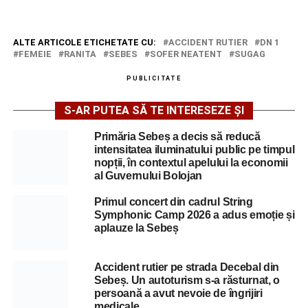
ALTE ARTICOLE ETICHETATE CU:
ACCIDENT RUTIER
DN 1
FEMEIE
RANITA
SEBES
SOFER NEATENT
SUGAG
PUBLICITATE
S-AR PUTEA SĂ TE INTERESEZE ȘI
Primăria Sebeș a decis să reducă
intensitatea iluminatului public pe timpul
nopții, în contextul apelului la economii
al Guvernului Bolojan
Primul concert din cadrul String
Symphonic Camp 2026 a adus emoție și
aplauze la Sebeș
Accident rutier pe strada Decebal din
Sebeș. Un autoturism s-a răsturnat, o
persoană a avut nevoie de îngrijiri
medicale