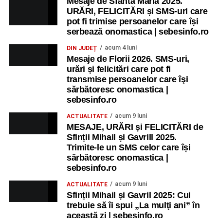
Mesaje de Sfânta Maria 2025.
URĂRI, FELICITĂRI și SMS-uri care
pot fi trimise persoanelor care își
serbează onomastica | sebesinfo.ro
acum 4 luni
DIN JUDEȚ
Mesaje de Florii 2026. SMS-uri,
urări și felicitări care pot fi
transmise persoanelor care îşi
sărbătoresc onomastica |
sebesinfo.ro
acum 9 luni
ACTUALITATE
MESAJE, URĂRI și FELICITĂRI de
Sfinții Mihail și Gavrill 2025.
Trimite-le un SMS celor care își
sărbătoresc onomastica |
sebesinfo.ro
acum 9 luni
ACTUALITATE
Sfinții Mihail și Gavril 2025: Cui
trebuie să îi spui „La mulţi ani” în
această zi | sebesinfo.ro