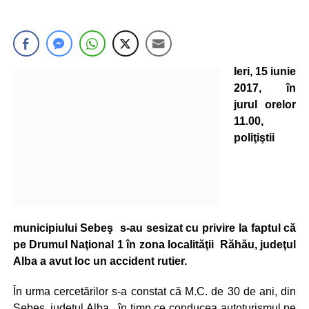
Ieri, 15 iunie
2017, în
jurul orelor
11.00,
poliţiştii
municipiului Sebeş s-au sesizat cu privire la faptul că
pe Drumul Naţional 1 în zona localităţii Răhău, judeţul
Alba a avut loc un accident rutier.
În urma cercetărilor s-a constat că M.C. de 30 de ani, din
Sebeş, judeţul Alba, în timp ce conducea autoturismul pe