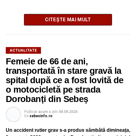
Salvatorii s-au deplasat de îndată la locul intervenției, iar
după o operațiune de scurtă durată au reușit să extragă
CITEȘTE MAI MULT
animalul în siguranță. Cățelul a fost scos teafăr și
nevătămat, spre bucuria celor care au asistat la
intervenție.
ACTUALITATE
Pentru pompierii din Sebeș, fiecare misiune este
Femeie de 66 de ani,
importantă, indiferent dacă este vorba despre salvarea
transportată în stare gravă la
unei persoane sau a unui animal.
spital după ce a fost lovită de
„Pentru noi, fiecare viață contează!”
, au transmis
o motocicletă pe strada
reprezentanții ISU Alba.
Dorobanți din Sebeș
Publicat
acum o zi
în
08.08.2026
Adaugă-ne ca sursă preferată
De
sebesinfo.ro
Un accident rutier grav s-a produs sâmbătă dimineața,
Urmărește-ne pe Google News