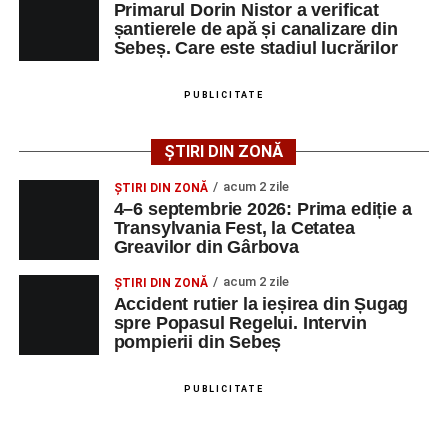
Primarul Dorin Nistor a verificat
șantierele de apă și canalizare din
Sebeș. Care este stadiul lucrărilor
Adaugă-ne ca sursă preferată
PUBLICITATE
Urmărește-ne pe Google News
ȘTIRI DIN ZONĂ
Ultimele știri din Sebeș
acum 2 zile
ȘTIRI DIN ZONĂ
4–6 septembrie 2026: Prima ediție a
O nouă viață salvată de pompierii din Sebeș. Un
Transylvania Fest, la Cetatea
Greavilor din Gârbova
cățel a fost scos în siguranță de sub o stivă de
bușteni
acum 2 zile
ȘTIRI DIN ZONĂ
Accident rutier la ieșirea din Șugag
Femeie de 66 de ani, transportată în stare gravă la
spre Popasul Regelui. Intervin
spital după ce a fost lovită de o motocicletă pe
pompierii din Sebeș
strada Dorobanți din Sebeș
Accident pe strada Dorobanți din Sebeș: fermeie
PUBLICITATE
de 66 de ani rănită grav, după ce a fost lovită de o
motocicletă