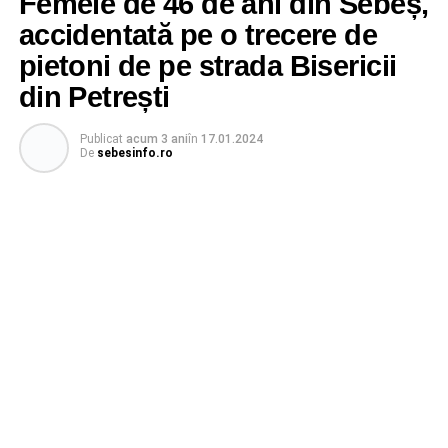
Femeie de 46 de ani din Sebeș,
accidentată pe o trecere de
pietoni de pe strada Bisericii
din Petrești
Publicat
acum 3 ani
în
17.01.2024
De
sebesinfo.ro