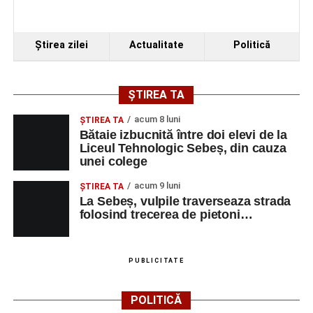
Ştirea zilei
Actualitate
Politică
ȘTIREA TA
acum 8 luni
ŞTIREA TA
Bătaie izbucnită între doi elevi de la
Liceul Tehnologic Sebeș, din cauza
unei colege
acum 9 luni
ŞTIREA TA
La Sebeș, vulpile traverseaza strada
folosind trecerea de pietoni…
PUBLICITATE
POLITICĂ