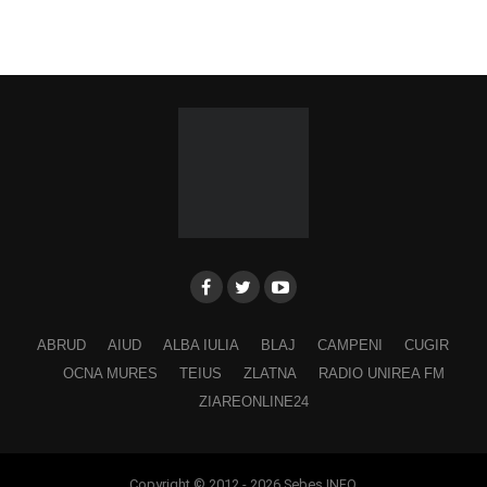
ABRUD
AIUD
ALBA IULIA
BLAJ
CAMPENI
CUGIR
OCNA MURES
TEIUS
ZLATNA
RADIO UNIREA FM
ZIAREONLINE24
Copyright © 2012 - 2026 Sebes INFO