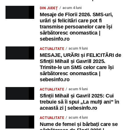
acum 4 luni
DIN JUDEȚ
Mesaje de Florii 2026. SMS-uri,
urări și felicitări care pot fi
transmise persoanelor care îşi
sărbătoresc onomastica |
sebesinfo.ro
acum 9 luni
ACTUALITATE
MESAJE, URĂRI și FELICITĂRI de
Sfinții Mihail și Gavrill 2025.
Trimite-le un SMS celor care își
sărbătoresc onomastica |
sebesinfo.ro
acum 9 luni
ACTUALITATE
Sfinții Mihail și Gavril 2025: Cui
trebuie să îi spui „La mulţi ani” în
această zi | sebesinfo.ro
acum 4 luni
ACTUALITATE
Nume de femei și bărbați care se