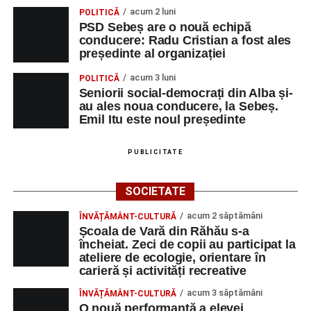
acum 2 luni
POLITICĂ
PSD Sebeș are o nouă echipă
conducere: Radu Cristian a fost ales
președinte al organizației
acum 3 luni
POLITICĂ
Seniorii social-democrați din Alba și-
au ales noua conducere, la Sebeș.
Emil Itu este noul președinte
PUBLICITATE
SOCIETATE
acum 2 săptămâni
ÎNVĂȚĂMÂNT-CULTURĂ
Școala de Vară din Răhău s-a
încheiat. Zeci de copii au participat la
ateliere de ecologie, orientare în
carieră și activități recreative
acum 3 săptămâni
ÎNVĂȚĂMÂNT-CULTURĂ
O nouă performanță a elevei