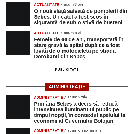
rutier soldat cu victime.
acum 3 ore
ACTUALITATE
O nouă viață salvată de pompierii din
Sebeș. Un cățel a fost scos în
La fața locului s-au deplasat polițiștii rutieri, care au
siguranță de sub o stivă de bușteni
stabilit că un bărbat de 53 de ani, din Sebeș, conducea o
motocicletă pe direcția Daia Română – Sebeș. Acesta ar
acum o zi
ACTUALITATE
fi surprins și accidentat o femeie de 66 de ani, din Sebeș,
Femeie de 66 de ani, transportată în
stare gravă la spital după ce a fost
care traversa strada printr-un loc nepermis.
lovită de o motocicletă pe strada
Dorobanți din Sebeș
În urma impactului, femeia a suferit leziuni corporale
grave și a fost transportată la spital pentru acordarea de
PUBLICITATE
îngrijiri medicale de specialitate.
ADMINISTRAȚIE
Motociclistul a fost testat cu aparatul etilotest, rezultatul
fiind negativ.
acum 3 zile
ADMINISTRAȚIE
Primăria Sebeș a decis să reducă
Polițiștii continuă cercetările pentru stabilirea tuturor
intensitatea iluminatului public pe
împrejurărilor în care s-a produs accidentul, în cadrul unui
timpul nopții, în contextul apelului la
economii al Guvernului Bolojan
dosar penal întocmit pentru săvârșirea infracțiunii de
vătămare corporală din culpă.
acum o săptămână
ADMINISTRAȚIE