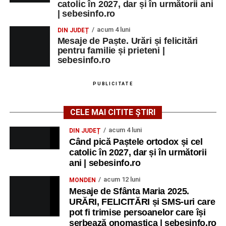
catolic în 2027, dar și în următorii ani
| sebesinfo.ro
acum 4 luni
DIN JUDEȚ
Mesaje de Paște. Urări și felicitări
pentru familie și prieteni |
sebesinfo.ro
PUBLICITATE
CELE MAI CITITE ȘTIRI
acum 4 luni
DIN JUDEȚ
Când pică Paștele ortodox și cel
catolic în 2027, dar și în următorii
ani | sebesinfo.ro
acum 12 luni
MONDEN
Mesaje de Sfânta Maria 2025.
URĂRI, FELICITĂRI și SMS-uri care
pot fi trimise persoanelor care își
serbează onomastica | sebesinfo.ro