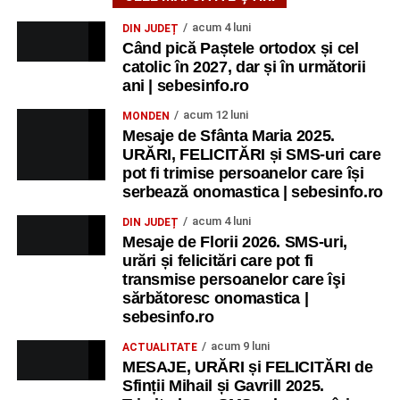
Ultimele știri din Sebeș
acum 4 luni
DIN JUDEȚ
Când pică Paștele ortodox și cel
Zilele Municipiului Sebeș 2026: zece zile de
catolic în 2027, dar și în următorii
spectacole, filme, sport și evenimente culturale, la
ani | sebesinfo.ro
festivalul „Armonii în Sebeș”. Programul complet
acum 12 luni
MONDEN
Primăria Sebeș a decis să reducă intensitatea
Mesaje de Sfânta Maria 2025.
iluminatului public pe timpul nopții, în contextul
URĂRI, FELICITĂRI și SMS-uri care
apelului la economii al Guvernului Bolojan
pot fi trimise persoanelor care își
serbează onomastica | sebesinfo.ro
Duminică, 23 august 2026, Râpa Roșie găzduiește
cea de-a III-a ediție a concursului „CicloAventurier
acum 4 luni
DIN JUDEȚ
Mesaje de Florii 2026. SMS-uri,
de Sebeș”
urări și felicitări care pot fi
transmise persoanelor care îşi
sărbătoresc onomastica |
sebesinfo.ro
acum 9 luni
ACTUALITATE
MESAJE, URĂRI și FELICITĂRI de
Sfinții Mihail și Gavrill 2025.