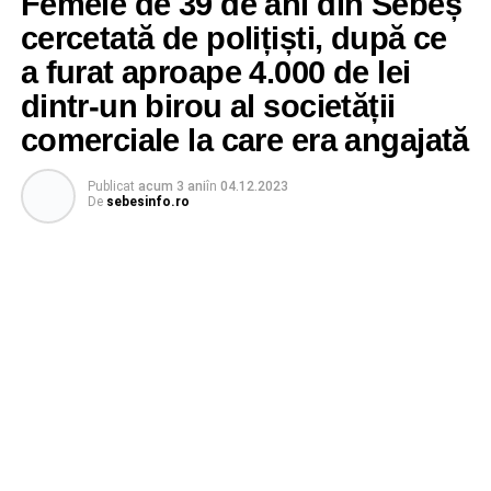
Femeie de 39 de ani din Sebeș
cercetată de polițiști, după ce
a furat aproape 4.000 de lei
dintr-un birou al societății
comerciale la care era angajată
Publicat
acum 3 ani
în
04.12.2023
De
sebesinfo.ro