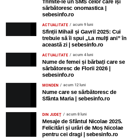
Trimite-le un SMS celor care își
sărbătoresc onomastica |
sebesinfo.ro
acum 9 luni
ACTUALITATE
Sfinții Mihail și Gavril 2025: Cui
trebuie să îi spui „La mulţi ani” în
această zi | sebesinfo.ro
acum 4 luni
ACTUALITATE
Nume de femei și bărbați care se
sărbătoresc de Florii 2026 |
sebesinfo.ro
acum 12 luni
MONDEN
Nume care se sărbătoresc de
Sfânta Maria | sebesinfo.ro
acum 8 luni
DIN JUDEȚ
Mesaje de Sfântul Nicolae 2025.
Felicitări și urări de Moș Nicolae
pentru cei dragi | sebesinfo.ro