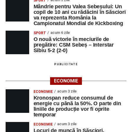
SPORT
Orele 10:00–19:00 – Stadionul Pielarul:
Cupa
Mândrie pentru Valea Sebeșului: Un
copil de 10 ani cu rădăcini în Săsciori
Sebeșului la Fotbal Juniori
, ediția I (Under 9 și
va reprezenta România la
Under 11);
Campionatul Mondial de Kickboxing
Orele 16:00–24:00 – Parcul Arini:
parc de
acum 6 zile
SPORT
distracții.
O nouă victorie în meciurile de
pregătire: CSM Sebeș – Interstar
Sâmbătă, 30 august
Sibiu 5-2 (2-0)
Ora 18:00 – Parcul Tineretului:
concerte
PUBLICITATE
susținute de
Nexxt Band
,
Red Ravine
,
Alexandra
Pamfilie și Alfred Dahinten
,
Dublu Click
și
ECONOMIE
Loutfire
;
acum 3 zile
ECONOMIE
Orele 10:00–19:00 – Stadionul Pielarul:
Cupa
Kronospan reduce consumul de
Sebeșului la Fotbal Juniori
, ediția I;
energie cu până la 50%. O parte din
liniile de producție vor fi oprite
Orele 16:00–24:00 – Parcul Arini:
parc de
temporar
distracții.
acum 3 zile
ECONOMIE
Locuri de muncă în Săsciori,