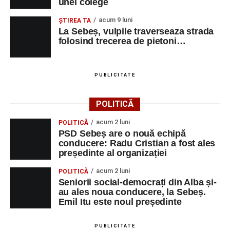
unei colege
Miercuri, 27 august
acum 9 luni
ŞTIREA TA
De la ora 10:00:
activități dedicate copiilor, în
La Sebeș, vulpile traverseaza strada
cadrul programului
„Copiii în armonia orașului”
;
folosind trecerea de pietoni…
Ora 18:30 – Aula Primăriei Sebeș:
festivitatea
de premiere a șefilor de promoție și a elevilor cu
PUBLICITATE
rezultate deosebite la Evaluarea Națională și
Bacalaureat;
POLITICĂ
Ora 19:30 – Parcul Tineretului:
momente
acum 2 luni
POLITICĂ
artistice susținute de Școala de Muzică „DoReMi”,
PSD Sebeș are o nouă echipă
Cavalerii de Mühlbach și Trupa de Dansuri Săsești
conducere: Radu Cristian a fost ales
Sebeș;
președinte al organizației
Ora 20:30 – Parcul Tineretului:
proiecția filmului
acum 2 luni
POLITICĂ
de animație
„Buffalo Kids”
(2024).
Seniorii social-democrați din Alba și-
au ales noua conducere, la Sebeș.
Joi, 28 august
Emil Itu este noul președinte
Ora 10:00 – Aula Primăriei Sebeș:
festivitatea
PUBLICITATE