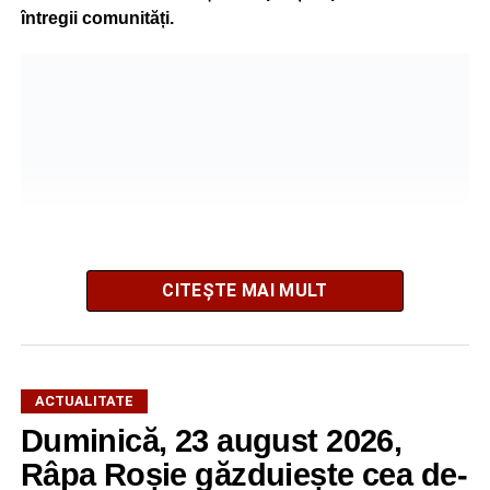
întregii comunități.
CITEȘTE MAI MULT
Organizatorii au pregătit un program variat, care îmbină
cultura locală cu muzica, artele vizuale, cinematografia,
dansul și sportul, oferind activități pentru toate categoriile
ACTUALITATE
de vârstă.
Duminică, 23 august 2026,
Râpa Roșie găzduiește cea de-
Pentru copii și tineri, festivalul propune jocuri și activități