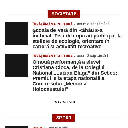
de premiere a medicilor și preoților retrași din
activitate;
SOCIETATE
Ora 19:00 – Grădina Muzeului Municipal „Ioan
acum o săptămână
ÎNVĂȚĂMÂNT-CULTURĂ
Raica”:
Concert extraordinar cu muzică din
Școala de Vară din Răhău s-a
filme
, susținut de
Remus Grama and The
încheiat. Zeci de copii au participat la
ateliere de ecologie, orientare în
Concert Band
, alcătuit din membri ai Orchestrei
carieră și activități recreative
Filarmonicii de Stat Târgu Mureș.
acum 3 săptămâni
ÎNVĂȚĂMÂNT-CULTURĂ
Vineri, 29 august
O nouă performanță a elevei
Cristiana Cioca, de la Colegiul
Național „Lucian Blaga” din Sebeș:
Ora 11:00 – Aula Primăriei Sebeș:
„Armonia
Premiul III la etapa națională a
prieteniei”
, întâlnire oficială cu reprezentanții
Concursului „Memoria
orașelor înfrățite;
Holocaustului”
Ora 19:00 – Grădina Muzeului Municipal:
PUBLICITATE
Sărbătoarea Seniorilor
, cu premierea cuplurilor
care împlinesc 50 de ani de căsătorie, urmată de un
concert susținut de
Gheorghe Gheorghiu
și
SPORT
Cooperativa 9
;
acum 5 zile