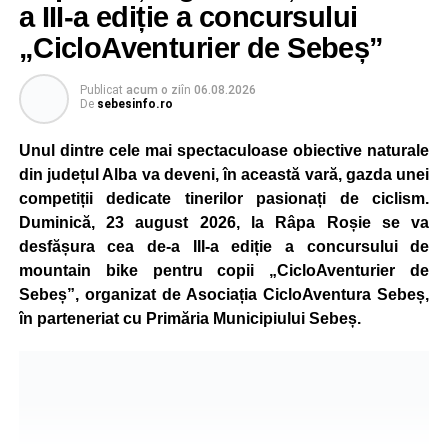
recreative în mai multe zone ale municipiului – Răhău,
a III-a ediție a concursului
cartierul „Mihail Kogălniceanu”, Petrești și Parcul
„CicloAventurier de Sebeș”
Tineretului. Programul include spectacole pentru cei mici,
proiecții de film, petrecerea cu spumă și cea de-a treia
Publicat
acum o zi
în
06.08.2026
ediție a concursului MTB
„Cicloaventurier de Sebeș”
,
De
sebesinfo.ro
care se va desfășura la Râpa Roșie.
Unul dintre cele mai spectaculoase obiective naturale
Publicul adult va avea la dispoziție o serie de evenimente
din județul Alba va deveni, în această vară, gazda unei
culturale, printre care proiecții cinematografice, întâlniri cu
competiții dedicate tinerilor pasionați de ciclism.
artiști locali și salonul literar
„Armonia artelor”
.
Duminică, 23 august 2026, la Râpa Roșie se va
Festivalul va cuprinde și o seară dedicată tradițiilor
desfășura cea de-a III-a ediție a concursului de
săsești, precum și un spectacol folcloric organizat în
mountain bike pentru copii „CicloAventurier de
memoria interpretului Felician Fărcașiu.
Sebeș”, organizat de Asociația CicloAventura Sebeș,
în parteneriat cu Primăria Municipiului Sebeș.
Printre momentele de atracție se numără spectacolul de
vals și tango din Piața Primăriei, dar și concertul de rock
simfonic susținut în Grădina Muzeului Municipal „Ioan
Raica”, sub bagheta dirijorului
Remus Grama
, alături de
muzicieni români de prestigiu.