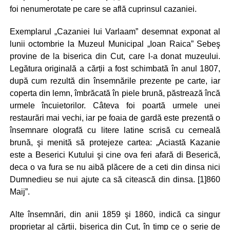
foi nenumerotate pe care se află cuprinsul cazaniei.
Exemplarul „Cazaniei lui Varlaam” desemnat exponat al
lunii octombrie la Muzeul Municipal „Ioan Raica” Sebeş
provine de la biserica din Cut, care l-a donat muzeului.
Legătura originală a cărții a fost schimbată în anul 1807,
după cum rezultă din însemnările prezente pe carte, iar
coperta din lemn, îmbrăcată în piele brună, păstrează încă
urmele încuietorilor. Câteva foi poartă urmele unei
restaurări mai vechi, iar pe foaia de gardă este prezentă o
însemnare olografă cu litere latine scrisă cu cerneală
brună, şi menită să protejeze cartea: „Aciastă Kazanie
este a Beserici Kutului şi cine ova feri afară di Beserică,
deca o va fura se nu aibă plăcere de a ceti din dinsa nici
Dumnedieu se nui ajute ca să citească din dinsa. [1]860
Maij”.
Alte însemnări, din anii 1859 şi 1860, indică ca singur
proprietar al cărții, biserica din Cut, în timp ce o serie de