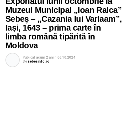
Exponatul lunii octombrie la
Muzeul Municipal „Ioan Raica”
Sebeş – „Cazania lui Varlaam”,
Iaşi, 1643 – prima carte în
limba română tipărită în
Moldova
Publicat
acum 2 ani
în
06.10.2024
De
sebesinfo.ro