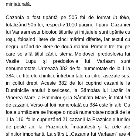
miniaturală.
Cazania a fost tipărită pe 505 foi de format
in folio
,
totalizând 505 foi, respectiv 1010 pagini. Tiparul Cazaniei
lui Varlaam este bicolor, titlurile şi inițialele sunt tipărite cu
roşu, folosind litere de cinci mărimi diferite, iar textul cu
negru, uzând de litere de două mărimi. Primele trei foi, pe
care se află titlul cărții, stema Moldovei, predoslovia lui
Vasile Lupu şi predoslovia lui Varlaam sunt
nenumerotate. Urmează 382 de foi numerotate de la 1 la
384, cu literele chirilice întrebuințate ca cifre, așezate sus,
în coltul drept. Aceste 382 de foi cuprind cazaniile la
Duminicile anului bisericesc, la Sâmbăta lui Lazăr, la
Vinerea Mare, a Patimilor şi la Sâmbăta Mare, în total 54
de cazanii. Verso-ul foii numerotată cu 384 este în alb. Cu
foaia următoare se începe o nouă numerotare notată de la
1 la 116, foile cuprinzând 21 cazanii la Praznicele lunilor
de peste an, la Praznicele Împărătești şi la cele ale
sfinților importanți. La sfârșit, „Cazania lui Varlaam” are 4