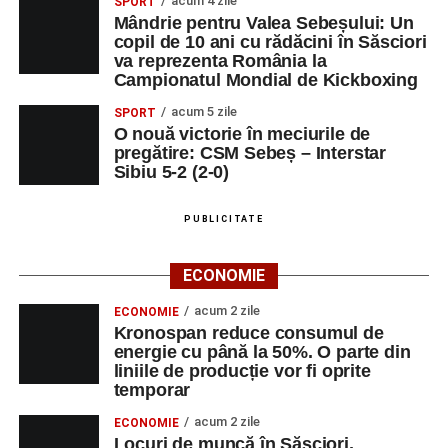
acum 4 zile
SPORT
Mândrie pentru Valea Sebeșului: Un
copil de 10 ani cu rădăcini în Săsciori
va reprezenta România la
Campionatul Mondial de Kickboxing
acum 5 zile
SPORT
O nouă victorie în meciurile de
pregătire: CSM Sebeș – Interstar
Sibiu 5-2 (2-0)
PUBLICITATE
ECONOMIE
acum 2 zile
ECONOMIE
Kronospan reduce consumul de
energie cu până la 50%. O parte din
liniile de producție vor fi oprite
temporar
acum 2 zile
ECONOMIE
Locuri de muncă în Săsciori,