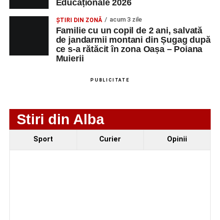
Educaționale 2026
acum 3 zile
ȘTIRI DIN ZONĂ
Familie cu un copil de 2 ani, salvată
de jandarmii montani din Șugag după
ce s-a rătăcit în zona Oașa – Poiana
Muierii
PUBLICITATE
Stiri din Alba
Evenimentul face parte din programul
String Symphonic
Sport
Curier
Opinii
Camp 2026
, proiect susținut de
Rotary Club Alba Iulia
,
care urmărește să ofere tinerilor muzicieni oportunitatea
de a se perfecționa, de a colabora cu artiști din alte țări și
de a evolua împreună în fața publicului.