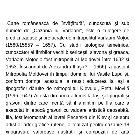
„Carte românească de învățătură”, cunoscută şi sub
numele de „Cazania lui Varlaam”, este o culegere de
predici traduse şi prelucrate de mitropolitul Varlaam Moţoc
(1580/1585? – 1657). Cu studii teologice temeinice,
cunoscător al limbilor vechi bisericești, slavona şi greaca,
Varlaam Moţoc a fost mitropolit al Moldovei între 1632 și
1653. Înscăunat de Alexandru Iliaş (? – 1666), a păstorit
Mitropolia Moldovei în timpul domniei lui Vasile Lupu şi,
conform dorinței acestuia, a reușit aducerea la Iaşi a
tipografiei dăruite de mitropolitul Kievului, Petru Movilă
(1596-1647). Acesta din urmă a trimis la Iaşi şi tipografi şi
gravori, dintre care merită să îl amintim pe Ilia care a
executat în epocă gravuri cu valoare artistică deosebită.
Ilia, fost ieromonah al lavrei Pecerska din Kiev şi celebru
artist al artei grafice rutene, a realizat pentru cazanie 18
xilogravuri, valoroase ilustrații şi compoziții de artă