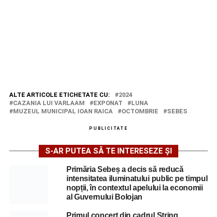
ALTE ARTICOLE ETICHETATE CU:
2024
CAZANIA LUI VARLAAM
EXPONAT
LUNA
MUZEUL MUNICIPAL IOAN RAICA
OCTOMBRIE
SEBES
PUBLICITATE
S-AR PUTEA SĂ TE INTERESEZE ȘI
Primăria Sebeș a decis să reducă
intensitatea iluminatului public pe timpul
nopții, în contextul apelului la economii
al Guvernului Bolojan
Primul concert din cadrul String