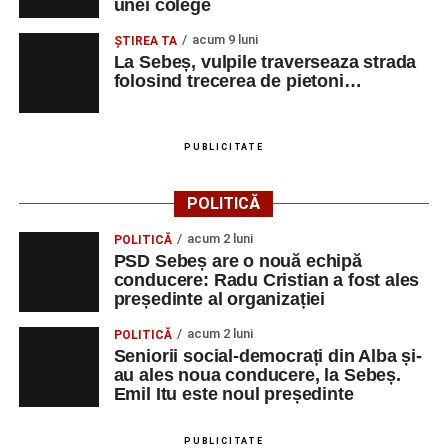
unei colege
Adaugă-ne ca sursă preferată
acum 9 luni
ŞTIREA TA
La Sebeș, vulpile traverseaza strada
Urmărește-ne pe Google News
folosind trecerea de pietoni…
Ultimele știri din Sebeș
PUBLICITATE
Primăria Sebeș a decis să reducă intensitatea
iluminatului public pe timpul nopții, în contextul
POLITICĂ
apelului la economii al Guvernului Bolojan
acum 2 luni
POLITICĂ
Duminică, 23 august 2026, Râpa Roșie găzduiește
PSD Sebeș are o nouă echipă
cea de-a III-a ediție a concursului „CicloAventurier
conducere: Radu Cristian a fost ales
de Sebeș”
președinte al organizației
Primul concert din cadrul String Symphonic Camp
acum 2 luni
POLITICĂ
2026 a adus emoție și aplauze la Sebeș
Seniorii social-democrați din Alba și-
au ales noua conducere, la Sebeș.
Emil Itu este noul președinte
PUBLICITATE