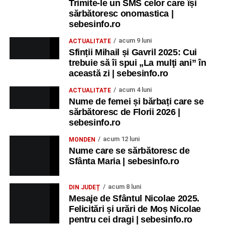
Trimite-le un SMS celor care își
sărbătoresc onomastica |
sebesinfo.ro
acum 9 luni
ACTUALITATE
Sfinții Mihail și Gavril 2025: Cui
trebuie să îi spui „La mulţi ani” în
această zi | sebesinfo.ro
acum 4 luni
ACTUALITATE
Nume de femei și bărbați care se
sărbătoresc de Florii 2026 |
sebesinfo.ro
acum 12 luni
MONDEN
Nume care se sărbătoresc de
Sfânta Maria | sebesinfo.ro
acum 8 luni
DIN JUDEȚ
Mesaje de Sfântul Nicolae 2025.
Felicitări și urări de Moș Nicolae
pentru cei dragi | sebesinfo.ro