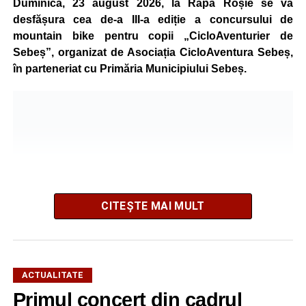
Duminică, 23 august 2026, la Râpa Roșie se va
desfășura cea de-a III-a ediție a concursului de
mountain bike pentru copii „CicloAventurier de
Sebeș”, organizat de Asociația CicloAventura Sebeș,
în parteneriat cu Primăria Municipiului Sebeș.
CITEȘTE MAI MULT
ACTUALITATE
Primul concert din cadrul
După două ediții organizate în Parcul Arini, competiția se