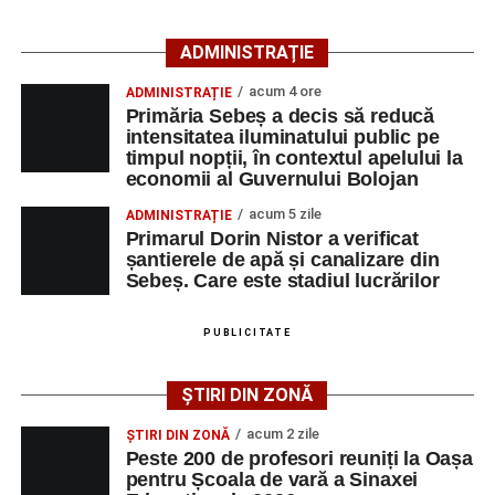
Ultimele știri din Sebeș
ADMINISTRAȚIE
Primăria Sebeș a decis să reducă intensitatea
acum 4 ore
ADMINISTRAȚIE
iluminatului public pe timpul nopții, în contextul
Primăria Sebeș a decis să reducă
apelului la economii al Guvernului Bolojan
intensitatea iluminatului public pe
timpul nopții, în contextul apelului la
Duminică, 23 august 2026, Râpa Roșie găzduiește
economii al Guvernului Bolojan
cea de-a III-a ediție a concursului „CicloAventurier
de Sebeș”
acum 5 zile
ADMINISTRAȚIE
Primarul Dorin Nistor a verificat
Primul concert din cadrul String Symphonic Camp
șantierele de apă și canalizare din
2026 a adus emoție și aplauze la Sebeș
Sebeș. Care este stadiul lucrărilor
După mai multe zile de pregătire intensivă, participanții
au venit la Sebeș și au susținut un recital apreciat de
PUBLICITATE
public. Fiecare interpretare a evidențiat nivelul artistic al
tinerilor muzicieni și munca depusă în cadrul taberei, iar
ȘTIRI DIN ZONĂ
spectatorii au răsplătit prestațiile cu aplauze îndelungate.
acum 2 zile
ȘTIRI DIN ZONĂ
Peste 200 de profesori reuniți la Oașa
pentru Școala de vară a Sinaxei