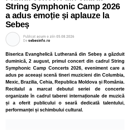
mută într-un nou decor, oferind participanților ocazia de a
String Symphonic Camp 2026
concura într-un cadru natural deosebit. Evenimentul este
a adus emoție și aplauze la
destinat copiilor și adolescenților cu vârste cuprinse între
Sebeș
5 și 18 ani, iar participarea este gratuită.
Publicat
acum o zi
în
05.08.2026
Organizatorii au pregătit trasee adaptate fiecărei categorii
De
sebesinfo.ro
de vârstă, astfel încât competiția să fie accesibilă atât
celor aflați la început de drum, cât și celor cu experiență în
Biserica Evanghelică Lutherană din Sebeș a găzduit
mountain bike. La finalul întrecerii, cei mai bine clasați
duminică, 2 august, primul concert din cadrul String
concurenți vor fi recompensați cu premii în bani și premii
Symphonic Camp Concerts 2026, eveniment care a
oferite de partenerii evenimentului.
adus pe aceeași scenă tineri muzicieni din Columbia,
Mexic, Brazilia, Cehia, Republica Moldova și România.
Înaintea zilei de concurs, participanții își vor putea ridica
Recitalul a marcat debutul seriei de concerte
numerele de concurs, confirma înscrierile online sau se
organizate în cadrul taberei internaționale de muzică
vor putea înscrie direct la competiție în cadrul Punctului
și a oferit publicului o seară dedicată talentului,
Oficial de Înscrieri și Informații (Race Office), care va
performanței și schimbului cultural.
funcționa după următorul program:
• vineri, 21 august, între orele 17:00 și 20:00, în Piața