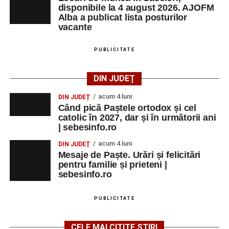
disponibile la 4 august 2026. AJOFM
Alba a publicat lista posturilor
vacante
PUBLICITATE
DIN JUDEȚ
acum 4 luni
DIN JUDEȚ
Când pică Paștele ortodox și cel
catolic în 2027, dar și în următorii ani
| sebesinfo.ro
acum 4 luni
DIN JUDEȚ
Mesaje de Paște. Urări și felicitări
pentru familie și prieteni |
sebesinfo.ro
PUBLICITATE
CELE MAI CITITE ȘTIRI