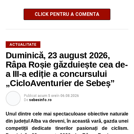
CLICK PENTRU A COMENTA
ACTUALITATE
Duminică, 23 august 2026,
Râpa Roșie găzduiește cea de-
a III-a ediție a concursului
„CicloAventurier de Sebeș”
Publicat
acum 5 ore
în
06.08.2026
De
sebesinfo.ro
Unul dintre cele mai spectaculoase obiective naturale
din județul Alba va deveni, în această vară, gazda unei
competiții dedicate tinerilor pasionați de ciclism.