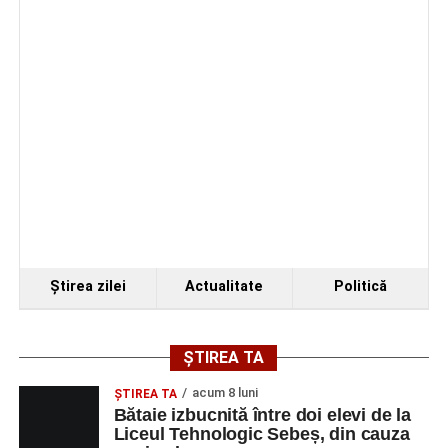
Organizatorii au transmis că recitalul de la Sebeș
reprezintă doar începutul unei serii de concerte care vor
Ştirea zilei
Actualitate
Politică
avea loc pe parcursul taberei, oferind comunității din
județul Alba ocazia de a descoperi tineri interpreți talentați
și de a lua parte la un veritabil schimb cultural prin
ȘTIREA TA
muzică.
acum 8 luni
ŞTIREA TA
Bătaie izbucnită între doi elevi de la
Liceul Tehnologic Sebeș, din cauza