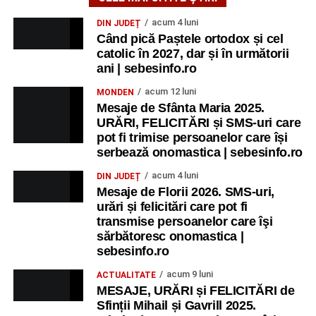
acum 4 luni
DIN JUDEȚ
Când pică Paștele ortodox și cel
catolic în 2027, dar și în următorii
ani | sebesinfo.ro
acum 12 luni
MONDEN
Mesaje de Sfânta Maria 2025.
URĂRI, FELICITĂRI și SMS-uri care
pot fi trimise persoanelor care își
serbează onomastica | sebesinfo.ro
acum 4 luni
DIN JUDEȚ
Mesaje de Florii 2026. SMS-uri,
urări și felicitări care pot fi
transmise persoanelor care îşi
sărbătoresc onomastica |
sebesinfo.ro
acum 9 luni
ACTUALITATE
MESAJE, URĂRI și FELICITĂRI de
Sfinții Mihail și Gavrill 2025.