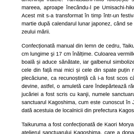
mareea, aproape înecându-l pe Umisachi-hiko
Acest mit s-a transformat în timp într-un festi
martie după calendarul lunar japonez, când se 
zeului mării.
Confecționată manual din lemn de cedru, Taik
cm lungime şi 17 cm înălțime. Culoarea vermillon
boală și aduce sănătate, iar galbenul simboliz
cele din față mai mici și cele din spate puțin 
plecăciune, ca recunoștință că i-a fost scos câr
devine, astfel, o amuletă care îndepărtează răul
jucăriei a fost scris cu kanji, numele sanctuar
sanctuarul Kagoshima, cum este cunoscut în J
dată acestuia de localnicii din prefectura Kago
Taikuruma a fost confecționată de Kaori Moryam
atelierul sanctuarului Kagoshima, care a dona