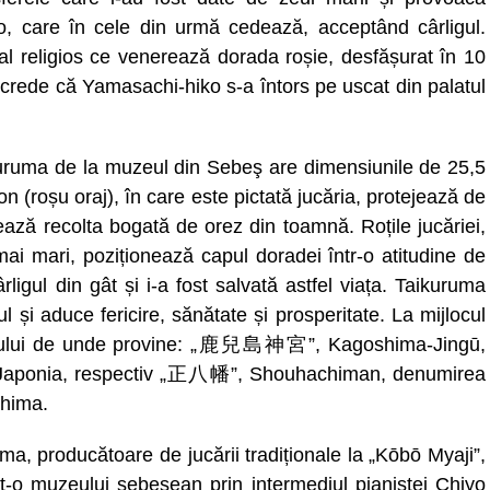
, care în cele din urmă cedează, acceptând cârligul.
val religios ce venerează dorada roșie, desfășurat în 10
crede că Yamasachi-hiko s-a întors pe uscat din palatul
uruma de la muzeul din Sebeş are dimensiunile de 25,5
 (roșu oraj), în care este pictată jucăria, protejează de
ează recolta bogată de orez din toamnă. Roțile jucăriei,
mai mari, poziționează capul doradei într-o atitudine de
ligul din gât și i-a fost salvată astfel viața. Taikuruma
 și aduce fericire, sănătate și prosperitate. La mijlocul
ului de unde provine: „
鹿兒島神宮”
, Kagoshima-Jingū,
aponia, respectiv „
正八幡”
, Shouhachiman, denumirea
shima.
a, producătoare de jucării tradiționale la „Kōbō Myaji”,
t-o muzeului sebeşean prin intermediul pianistei Chiyo