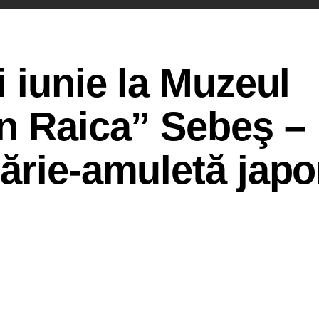
i iunie la Muzeul
n Raica” Sebeş –
ărie-amuletă jap