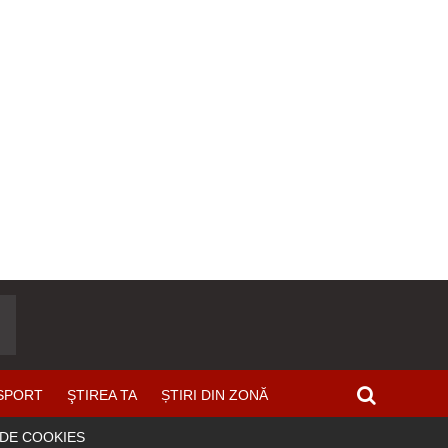
SPORT
ŞTIREA TA
ȘTIRI DIN ZONĂ
 DE COOKIES