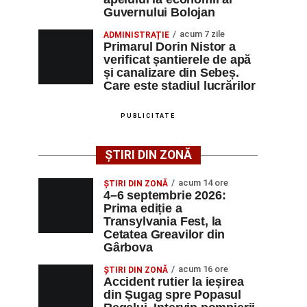
Guvernului Bolojan
acum 7 zile
ADMINISTRAȚIE
Primarul Dorin Nistor a
verificat șantierele de apă
și canalizare din Sebeș.
Care este stadiul lucrărilor
PUBLICITATE
ȘTIRI DIN ZONĂ
acum 14 ore
ȘTIRI DIN ZONĂ
4–6 septembrie 2026:
Prima ediție a
Transylvania Fest, la
Cetatea Greavilor din
Gârbova
acum 16 ore
ȘTIRI DIN ZONĂ
Accident rutier la ieșirea
din Șugag spre Popasul