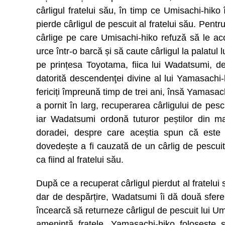
cârligul fratelui său, în timp ce Umisachi-hik
pierde cârligul de pescuit al fratelui său. Pentr
cârlige pe care Umisachi-hiko refuză să le ac
urce într-o barcă și să caute cârligul la palatul
pe prințesa Toyotama, fiica lui Wadatsumi, de 
datorită descendenţei divine al lui Yamasachi
fericiți împreună timp de trei ani, însă Yamasac
a pornit în larg, recuperarea cârligului de pescu
iar Wadatsumi ordonă tuturor peștilor din ma
doradei, despre care aceștia spun că este
dovedește a fi cauzată de un cârlig de pescuit
ca fiind al fratelui său.
După ce a recuperat cârligul pierdut al fratelu
dar de despărțire, Wadatsumi îi dă două sfer
încearcă să returneze cârligul de pescuit lui Umi
amenință fratele. Yamasachi-hiko folosește s