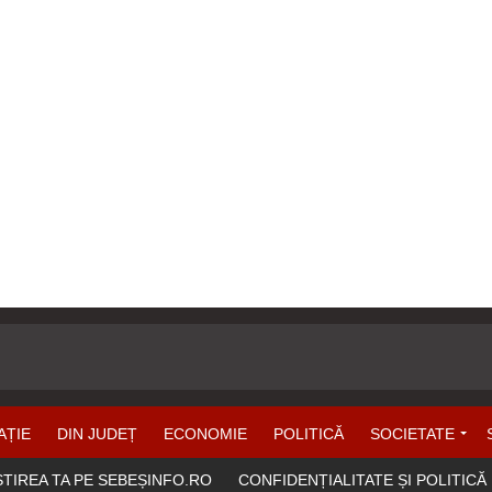
AȚIE
DIN JUDEȚ
ECONOMIE
POLITICĂ
SOCIETATE
ȘTIREA TA PE SEBEȘINFO.RO
CONFIDENȚIALITATE ȘI POLITICĂ