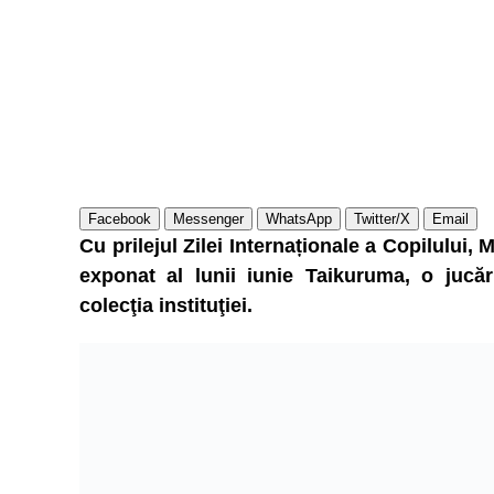
Facebook
Messenger
WhatsApp
Twitter/X
Email
Cu prilejul Zilei Internaționale a Copilului
exponat al lunii iunie Taikuruma, o jucări
colecţia instituţiei.