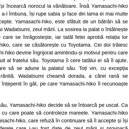
o își încearcă norocul la vânătoare. Însă Yamasachi-hiko
u a-l îmbuna, își rupe sabia și face din lama ei mai multe
cepte. Yamasachi-hiko, este sfătuit de un bătrân să se
 lui Wadatsumi, zeul mării. La sosirea la palat o întâlnește
care se înrăgostește, iar tatăl fetei aprobă relația lor
-hiko, care se căsătorește cu Toyotama. Cei doi trăiesc
hi-hiko devine îngrijorat amintindu-și motivul pentru care
it al fratelui său. Toyotama îi cere tatălui ei să îl ajute,
re să se adune la palatul său. Toți vin, cu excepția
 rănită. Wadatsumi cheamă dorada, a cărei rană se
 înțepenit în gât, pe care Yamasachi-hiko îl recunoaște
i său, Yamasachi-hiko decide să se întoarcă pe uscat. Ca
e cu care poate să controleze mareele. Yamasachi-hiko
sachi-hiko, care refuză în continuare să îl accepte și își
ferele care i-au fost date de zeul mării și provoacă