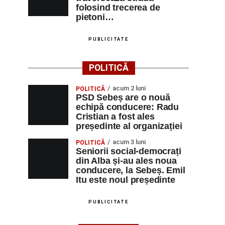
folosind trecerea de
pietoni…
PUBLICITATE
POLITICĂ
acum 2 luni
POLITICĂ
PSD Sebeș are o nouă
echipă conducere: Radu
Cristian a fost ales
președinte al organizației
acum 3 luni
POLITICĂ
Seniorii social-democrați
din Alba și-au ales noua
conducere, la Sebeș. Emil
Itu este noul președinte
PUBLICITATE