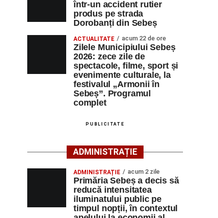
într-un accident rutier
produs pe strada
Dorobanți din Sebeș
acum 22 de ore
ACTUALITATE
Zilele Municipiului Sebeș
2026: zece zile de
spectacole, filme, sport și
evenimente culturale, la
festivalul „Armonii în
Sebeș”. Programul
complet
PUBLICITATE
ADMINISTRAȚIE
acum 2 zile
ADMINISTRAȚIE
Primăria Sebeș a decis să
reducă intensitatea
iluminatului public pe
timpul nopții, în contextul
apelului la economii al