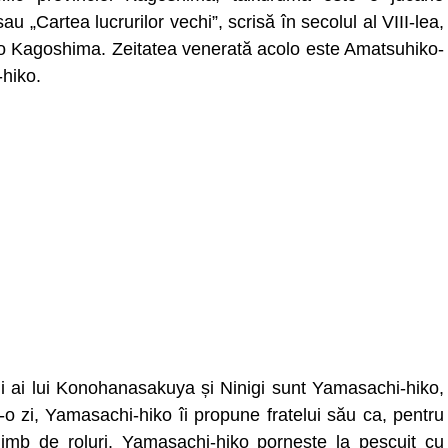
au „Cartea lucrurilor vechi”, scrisă în secolul al VIII-lea,
nto Kagoshima. Zeitatea venerată acolo este Amatsuhiko-
hiko.
pii ai lui Konohanasakuya și Ninigi sunt Yamasachi-hiko,
-o zi, Yamasachi-hiko îi propune fratelui său ca, pentru
himb de roluri. Yamasachi-hiko pornește la pescuit cu