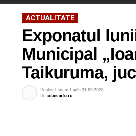
ACTUALITATE
Exponatul luni
Municipal „Ioa
Taikuruma, juc
Publicat
acum 1 an
în
31.05.2025
De
sebesinfo.ro