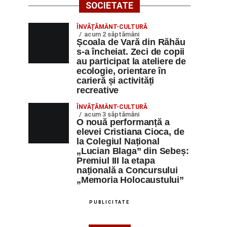
SOCIETATE
ÎNVĂȚĂMÂNT-CULTURĂ
acum 2 săptămâni
Școala de Vară din Răhău
s-a încheiat. Zeci de copii
au participat la ateliere de
ecologie, orientare în
carieră și activități
recreative
ÎNVĂȚĂMÂNT-CULTURĂ
acum 3 săptămâni
O nouă performanță a
elevei Cristiana Cioca, de
la Colegiul Național
„Lucian Blaga” din Sebeș:
Premiul III la etapa
națională a Concursului
„Memoria Holocaustului”
PUBLICITATE