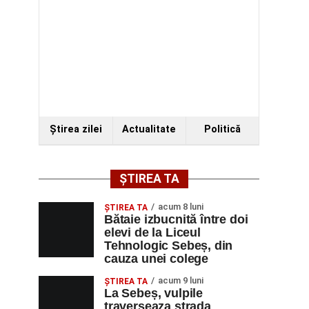
Ştirea zilei
Actualitate
Politică
ȘTIREA TA
acum 8 luni
ŞTIREA TA
Bătaie izbucnită între doi
elevi de la Liceul
Tehnologic Sebeș, din
cauza unei colege
acum 9 luni
ŞTIREA TA
La Sebeș, vulpile
traverseaza strada