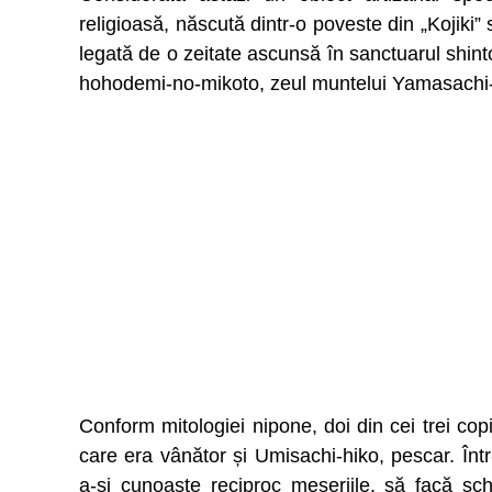
religioasă, născută dintr-o poveste din „Kojiki” s
legată de o zeitate ascunsă în sanctuarul shi
hohodemi-no-mikoto, zeul muntelui Yamasachi-
Conform mitologiei nipone, doi din cei trei co
care era vânător și Umisachi-hiko, pescar. Într
a-și cunoaște reciproc meseriile, să facă sc