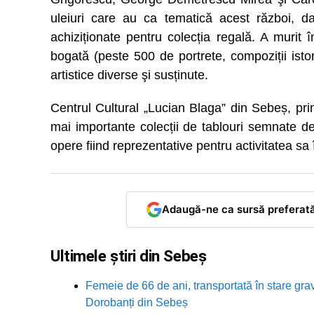
uleiuri care au ca tematică acest război, da
achiziționate pentru colecția regală. A murit
bogată (peste 500 de portrete, compoziții istoric
artistice diverse şi susținute.
Centrul Cultural „Lucian Blaga” din Sebeș, pri
mai importante colecții de tablouri semnate d
opere fiind reprezentative pentru activitatea sa 
Adaugă-ne ca sursă preferat
Ultimele știri din Sebeș
Femeie de 66 de ani, transportată în stare grav
Dorobanți din Sebeș