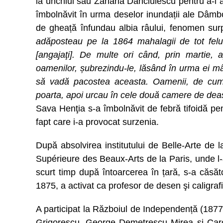
la unchiul său Zaharia Dănciulescu pentru a-l aju
îmbolnăvit în urma deselor inundații ale Dâmbo
de gheață înfundau albia râului, fenomen surp
adăposteau pe la 1864 mahalagii de tot felul
[angajaţi]. De multe ori când, prin martie,
oamenilor, șubrezindu-le, lăsând în urma ei mâl
să vadă pacostea aceasta. Oamenii, de cum
poarta, apoi urcau în cele două camere de dea
Sava Henţia s-a îmbolnăvit de febră tifoidă pen
fapt care i-a provocat surzenia.
După absolvirea institutului de Belle-Arte de 
Supérieure des Beaux-Arts de la Paris, unde l
scurt timp după întoarcerea în țară, s-a căsăto
1875, a activat ca profesor de desen şi caligraf
A participat la Războiul de Independență (1877-1
Grigorescu, George Demetrescu Mirea şi Car