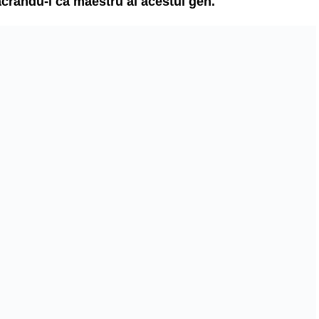
crându-l ca maestru al acestui gen.