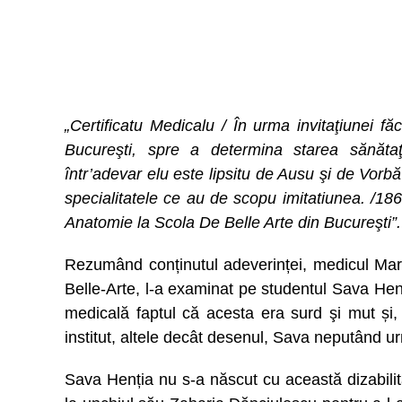
„Certificatu Medicalu / În urma invitaţiunei f
Bucureşti, spre a determina starea sănătaţi
într’adevar elu este lipsitu de Ausu şi de Vorbă
specialitatele ce au de scopu imitatiunea. /18
Anatomie la Scola De Belle Arte din Bucureşti”.
Rezumând conținutul adeverinței, medicul Marco
Belle-Arte, l-a examinat pe studentul Sava Henţi
medicală faptul că acesta era surd şi mut și,
institut, altele decât desenul, Sava neputând urma
Sava Henția nu s-a născut cu această dizabilita