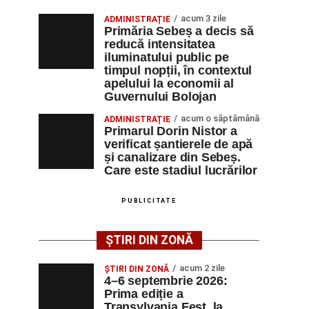
acum 3 zile
ADMINISTRAȚIE
Primăria Sebeș a decis să
reducă intensitatea
iluminatului public pe
timpul nopții, în contextul
apelului la economii al
Guvernului Bolojan
acum o săptămână
ADMINISTRAȚIE
Primarul Dorin Nistor a
verificat șantierele de apă
și canalizare din Sebeș.
Care este stadiul lucrărilor
PUBLICITATE
ȘTIRI DIN ZONĂ
acum 2 zile
ȘTIRI DIN ZONĂ
4–6 septembrie 2026:
Prima ediție a
Transylvania Fest, la