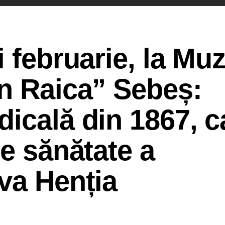
i februarie, la Mu
n Raica” Sebeș:
icală din 1867, c
de sănătate a
va Henția