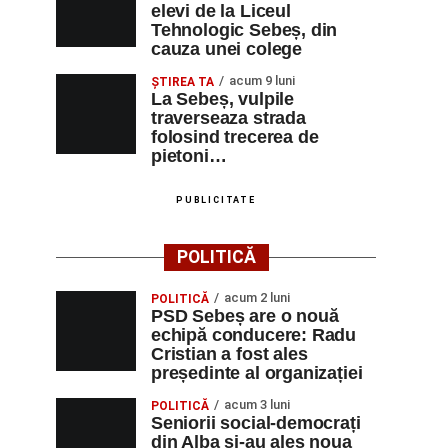
elevi de la Liceul
Tehnologic Sebeș, din
cauza unei colege
acum 9 luni
ŞTIREA TA
La Sebeș, vulpile
traverseaza strada
folosind trecerea de
pietoni…
PUBLICITATE
POLITICĂ
acum 2 luni
POLITICĂ
PSD Sebeș are o nouă
echipă conducere: Radu
Cristian a fost ales
președinte al organizației
acum 3 luni
POLITICĂ
Seniorii social-democrați
din Alba și-au ales noua