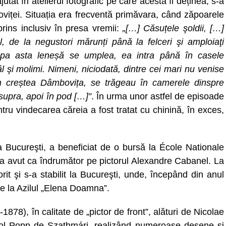
tat în atelierul fotografic pe care acesta îl deținea, s-a
viței. Situația era frecventă primăvara, când zăpoarele
rins inclusiv în presa vremii:
„[…] Căsuțele şoldii, […]
, de la negustori mărunți până la felceri şi amploiaţi
 apa asta leneșă se umplea, ea intra până în casele
 şi molimi. Nimeni, niciodată, dintre cei mari nu venise
 creștea Dâmbovița, se trăgeau în camerele dinspre
supra, apoi în pod […]”
. În urma unor astfel de episoade
tru vindecarea căreia a fost tratat cu chinină, în exces,
la Bucureşti, a beneficiat de o bursă la École Nationale
-a avut ca îndrumător pe pictorul Alexandre Cabanel. La
rit şi s-a stabilit la Bucureşti, unde, începând din anul
ie la Azilul „Elena Doamna”.
878), în calitate de „pictor de front”, alături de Nicolae
ol Popp de Szathmári, realizând numeroase desene și