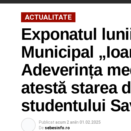
ACTUALITATE
Exponatul luni
Municipal „Ioa
Adeverința med
atestă starea 
studentului Sa
Publicat
acum 2 ani
în
01.02.2025
De
sebesinfo.ro