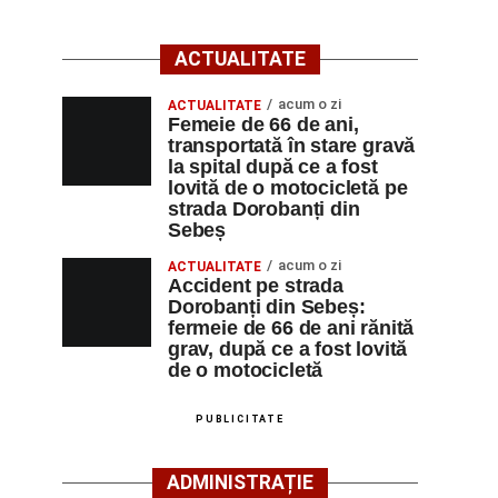
ACTUALITATE
acum o zi
ACTUALITATE
Femeie de 66 de ani,
transportată în stare gravă
la spital după ce a fost
lovită de o motocicletă pe
strada Dorobanți din
Sebeș
acum o zi
ACTUALITATE
Accident pe strada
Dorobanți din Sebeș:
fermeie de 66 de ani rănită
grav, după ce a fost lovită
de o motocicletă
PUBLICITATE
ADMINISTRAȚIE