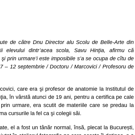
ăcute de către Dnu Director alu Scolu de Belle-Arte din
i elevului dintr’acea scola, Savu Hinţia, afirmu că
 şi prin urmare’i este imposibile s’a se ocupa de cîtu de
67 – 12 septembrie / Doctoru / Marcovici / Profesoru de
vici, care era şi profesor de anatomie la Institutul de
a, în vârstă atunci de 19 ani, pentru a certifica pe cale
 prin urmare, era scutit de materiile care se predau la
 cursurile la fel ca şi colegii săi.
te, el a fost un tânăr normal, însă, plecat la București,