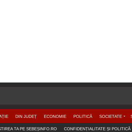
AȚIE
DIN JUDEȚ
ECONOMIE
POLITICĂ
SOCIETATE
ȘTIREA TA PE SEBEȘINFO.RO
CONFIDENȚIALITATE ȘI POLITICĂ