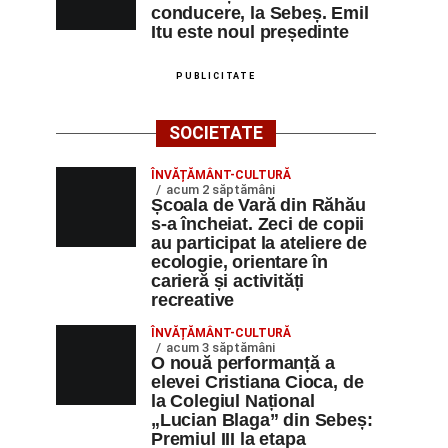
conducere, la Sebeș. Emil
Itu este noul președinte
PUBLICITATE
SOCIETATE
ÎNVĂȚĂMÂNT-CULTURĂ
acum 2 săptămâni
Școala de Vară din Răhău
s-a încheiat. Zeci de copii
au participat la ateliere de
ecologie, orientare în
carieră și activități
recreative
ÎNVĂȚĂMÂNT-CULTURĂ
acum 3 săptămâni
O nouă performanță a
elevei Cristiana Cioca, de
la Colegiul Național
„Lucian Blaga” din Sebeș:
Premiul III la etapa