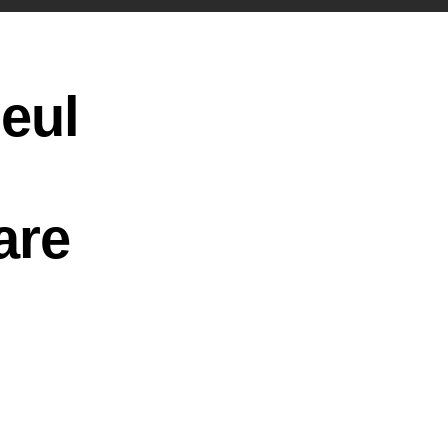
zeul
are