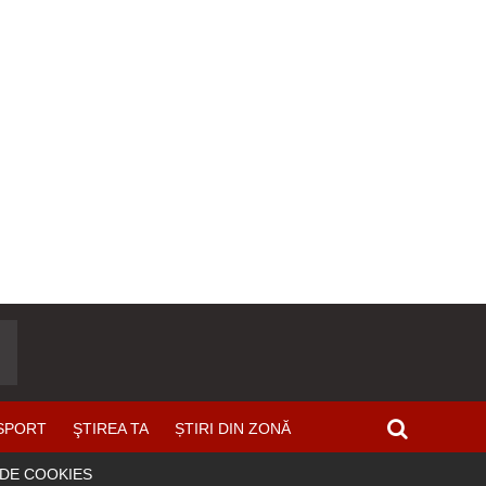
SPORT
ŞTIREA TA
ȘTIRI DIN ZONĂ
 DE COOKIES