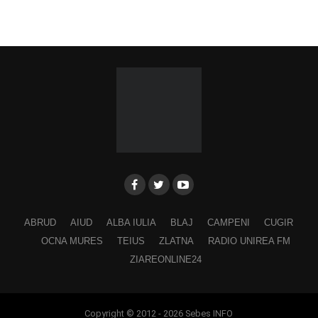
ABRUD
AIUD
ALBA IULIA
BLAJ
CAMPENI
CUGIR
OCNA MURES
TEIUS
ZLATNA
RADIO UNIREA FM
ZIAREONLINE24
Copyright © 2012 - 2026 Sebes INFO