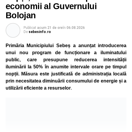
economii al Guvernului
Bolojan
Publicat
acum 21 de ore
în
06.08.2026
De
sebesinfo.ro
Primăria Municipiului Sebeș a anunțat introducerea
unui nou program de funcționare a iluminatului
public, care presupune reducerea intensității
iluminării la 50% în anumite intervale orare pe timpul
nopții. Măsura este justificată de administrația locală
prin necesitatea diminuării consumului de energie și a
utilizării eficiente a resurselor
.