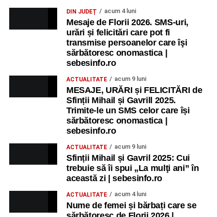
acum 4 luni
DIN JUDEȚ
Mesaje de Florii 2026. SMS-uri,
urări și felicitări care pot fi
transmise persoanelor care îşi
sărbătoresc onomastica |
sebesinfo.ro
acum 9 luni
ACTUALITATE
MESAJE, URĂRI și FELICITĂRI de
Sfinții Mihail și Gavrill 2025.
Trimite-le un SMS celor care își
sărbătoresc onomastica |
sebesinfo.ro
acum 9 luni
ACTUALITATE
Sfinții Mihail și Gavril 2025: Cui
trebuie să îi spui „La mulţi ani” în
această zi | sebesinfo.ro
acum 4 luni
ACTUALITATE
Nume de femei și bărbați care se
sărbătoresc de Florii 2026 |