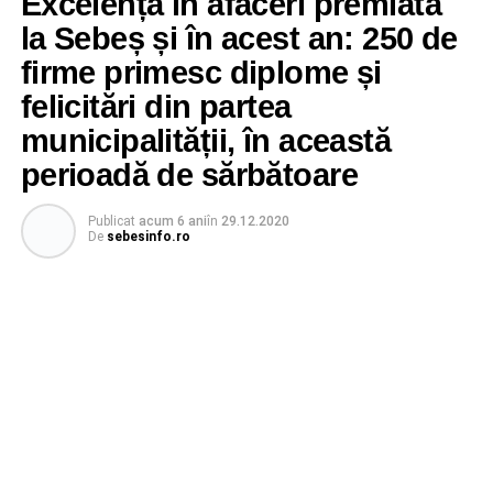
Excelența în afaceri premiată
la Sebeș și în acest an: 250 de
firme primesc diplome și
felicitări din partea
municipalității, în această
perioadă de sărbătoare
Publicat
acum 6 ani
în
29.12.2020
De
sebesinfo.ro