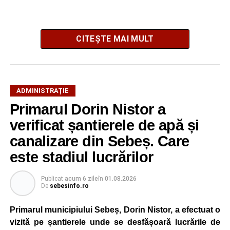
CITEȘTE MAI MULT
Potrivit autorităților locale, sistemul de iluminat public este
ADMINISTRAȚIE
gestionat printr-un program automatizat de telegestiune,
Primarul Dorin Nistor a
care reglează intensitatea luminii în funcție de orele
verificat șantierele de apă și
exacte de apus și răsărit ale soarelui. Chiar dacă nivelul
de iluminare va fi redus în anumite intervale, iluminatul
canalizare din Sebeș. Care
stradal va rămâne funcțional pe întreaga durată a nopții.
este stadiul lucrărilor
Reprezentanții Primăriei Sebeș precizează că măsura nu
Publicat
acum 6 zile
în
01.08.2026
va afecta siguranța traficului rutier și pietonal, iar
De
sebesinfo.ro
vizibilitatea pe străzile municipiului va fi menținută la un
nivel corespunzător.
Primarul municipiului Sebeș, Dorin Nistor, a efectuat o
vizită pe șantierele unde se desfășoară lucrările de