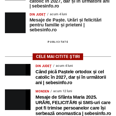
catolic în 2027, dar și în următorii ani
| sebesinfo.ro
acum 4 luni
DIN JUDEȚ
Mesaje de Paște. Urări și felicitări
pentru familie și prieteni |
sebesinfo.ro
PUBLICITATE
CELE MAI CITITE ȘTIRI
acum 4 luni
DIN JUDEȚ
Când pică Paștele ortodox și cel
catolic în 2027, dar și în următorii
ani | sebesinfo.ro
acum 12 luni
MONDEN
Mesaje de Sfânta Maria 2025.
URĂRI, FELICITĂRI și SMS-uri care
pot fi trimise persoanelor care își
serbează onomastica | sebesinfo.ro