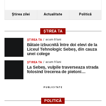
Ştirea zilei
Actualitate
Politică
ȘTIREA TA
acum 8 luni
ŞTIREA TA
Bătaie izbucnită între doi elevi de la
Liceul Tehnologic Sebeș, din cauza
unei colege
acum 9 luni
ŞTIREA TA
La Sebeș, vulpile traverseaza strada
folosind trecerea de pietoni…
PUBLICITATE
POLITICĂ