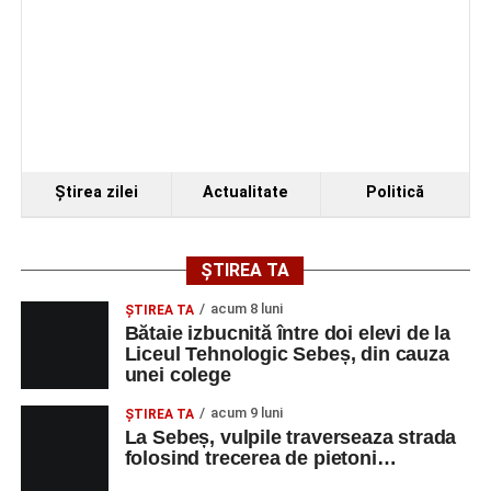
Ştirea zilei
Actualitate
Politică
ȘTIREA TA
acum 8 luni
ŞTIREA TA
Bătaie izbucnită între doi elevi de la
Liceul Tehnologic Sebeș, din cauza
unei colege
acum 9 luni
ŞTIREA TA
La Sebeș, vulpile traverseaza strada
folosind trecerea de pietoni…