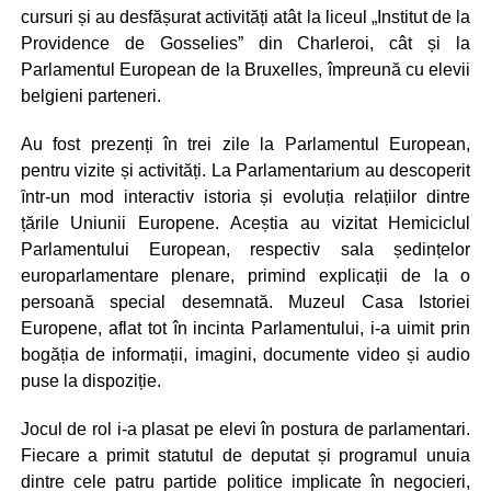
cursuri și au desfășurat activități atât la liceul „Institut de la
Providence de Gosselies” din Charleroi, cât și la
Parlamentul European de la Bruxelles, împreună cu elevii
belgieni parteneri.
Au fost prezenți în trei zile la Parlamentul European,
pentru vizite și activități. La Parlamentarium au descoperit
ȋntr-un mod interactiv istoria și evoluția relațiilor dintre
țările Uniunii Europene. Aceștia au vizitat Hemiciclul
Parlamentului European, respectiv sala ședințelor
europarlamentare plenare, primind explicații de la o
persoană special desemnată. Muzeul Casa Istoriei
Europene, aflat tot în incinta Parlamentului, i-a uimit prin
bogăția de informații, imagini, documente video și audio
puse la dispoziție.
Jocul de rol i-a plasat pe elevi în postura de parlamentari.
Fiecare a primit statutul de deputat și programul unuia
dintre cele patru partide politice implicate în negocieri,