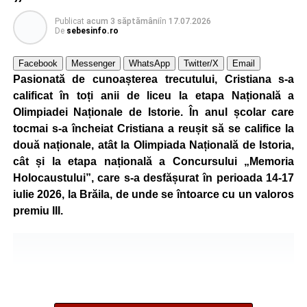
pietoni responsabili.
Publicat
acum 3 săptămâni
în
17.07.2026
Unul dintre cele mai apreciate momente a fost atelierul
De
sebesinfo.ro
„Vara Descoperirilor – Orientare în carieră”, unde copiii au
Facebook
Messenger
WhatsApp
Twitter/X
Email
participat la exerciții interactive menite să îi ajute să își
Pasionată de cunoașterea trecutului, Cristiana s-a
descopere calitățile, să își exprime aspirațiile și să ia
calificat în toți anii de liceu la etapa Națională a
contact cu principalele domenii de activitate și profesiile
Olimpiadei Naționale de Istorie. În anul școlar care
pe care și-ar putea dori să le urmeze în viitor.
tocmai s-a încheiat Cristiana a reușit să se califice la
Programul a inclus și activități de dexteritate manuală, în
două naționale, atât la Olimpiada Națională de Istoria,
cadrul cărora participanții au realizat desene și lucrări
cât și la etapa națională a Concursului „Memoria
artistice, precum și sesiuni de karaoke, muzică și jocuri
Holocaustului”, care s-a desfășurat în perioada 14-17
sportive, care au încurajat mișcarea și colaborarea în
iulie 2026, la Brăila, de unde se întoarce cu un valoros
echipă.
premiu III.
Școala de Vară s-a încheiat cu activitatea „Călătorie în
jurul lumii”, prin care copiii au descoperit, într-un mod
interactiv, tradiții, obiceiuri și informații interesante din
diferite țări.