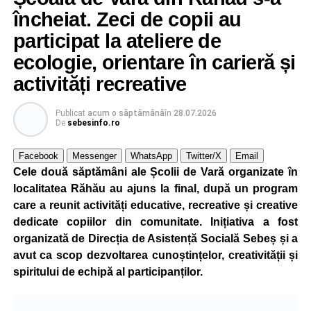
încheiat. Zeci de copii au
participat la ateliere de
ecologie, orientare în carieră și
activități recreative
Publicat
acum o săptămână
în
28.07.2026
De
sebesinfo.ro
Facebook
Messenger
WhatsApp
Twitter/X
Email
Cele două săptămâni ale Școlii de Vară organizate în
localitatea Răhău au ajuns la final, după un program
care a reunit activități educative, recreative și creative
dedicate copiilor din comunitate. Inițiativa a fost
organizată de Direcția de Asistență Socială Sebeș și a
avut ca scop dezvoltarea cunoștințelor, creativității și
spiritului de echipă al participanților.