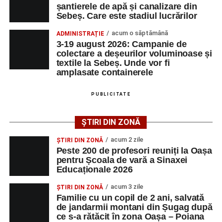
prevederile Metodologiei-cadru de organizare şi
șantierele de apă și canalizare din
Primul concert din cadrul String Symphonic Camp
Sebeș. Care este stadiul lucrărilor
desfăşurare a competiţiilor şcolare, aprobată prin Ordinul
2026 a adus emoție și aplauze la Sebeș
ministrului educaţiei, cercetării, tineretului şi sportului nr.
acum o săptămână
ADMINISTRAȚIE
3035/2012, cu modificările și completările ulterioare și
În luna august, cele mai recente lucrări ale lui Eugen
3-19 august 2026: Campanie de
este inclus în lista olimpiadelor și concursurilor școlare
colectare a deșeurilor voluminoase și
Măcinic pot fi admirate la Primăria Sebeș
textile la Sebeș. Unde vor fi
organizate și finanțate de Ministerul Educației.
Accident rutier pe strada Decebal din Sebeș. Un
amplasate containerele
autoturism s-a răsturnat, o persoană a avut nevoie
de îngrijiri medicale
PUBLICITATE
Adaugă-ne ca sursă preferată
ȘTIRI DIN ZONĂ
Urmărește-ne pe Google News
Facebook
Messenger
WhatsApp
Twitter/X
Email
acum 2 zile
ȘTIRI DIN ZONĂ
Peste 200 de profesori reuniți la Oașa
pentru Școala de vară a Sinaxei
Ultimele știri din Sebeș
Educaționale 2026
Primul concert din cadrul String Symphonic Camp
acum 3 zile
ȘTIRI DIN ZONĂ
2026 a adus emoție și aplauze la Sebeș
Familie cu un copil de 2 ani, salvată
de jandarmii montani din Șugag după
În luna august, cele mai recente lucrări ale lui Eugen
ce s-a rătăcit în zona Oașa – Poiana