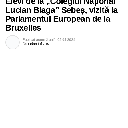
Elevi de la „Colegiul Național
Lucian Blaga” Sebeș, vizită la
Parlamentul European de la
Bruxelles
Publicat
acum 2 ani
în
02.05.2024
De
sebesinfo.ro