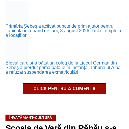
Primăria Sebeș a activat puncte de prim ajutor pentru
caniculă începând de luni, 3 august 2026. Lista completă
a locațiilor
Elevul care și-a bătut un coleg de la Liceul German din
Sebeș a pierdut prima bătălie în instanță. Tribunalul Alba
a refuzat suspendarea exmatriculării
CLICK PENTRU A COMENTA
ÎNVĂȚĂMÂNT-CULTURĂ
Școala de Vară din Răhău s-a