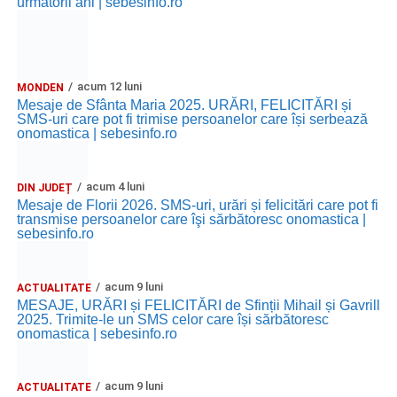
următorii ani | sebesinfo.ro
acum 12 luni
MONDEN
Mesaje de Sfânta Maria 2025. URĂRI, FELICITĂRI și
SMS-uri care pot fi trimise persoanelor care își serbează
onomastica | sebesinfo.ro
acum 4 luni
DIN JUDEȚ
Mesaje de Florii 2026. SMS-uri, urări și felicitări care pot fi
transmise persoanelor care îşi sărbătoresc onomastica |
sebesinfo.ro
acum 9 luni
ACTUALITATE
MESAJE, URĂRI și FELICITĂRI de Sfinții Mihail și Gavrill
2025. Trimite-le un SMS celor care își sărbătoresc
onomastica | sebesinfo.ro
acum 9 luni
ACTUALITATE