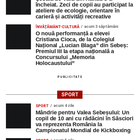
încheiat. Zeci de copii au participat la
ateliere de ecologie, orientare în
carieră și activități recreative
acum 3 săptămâni
ÎNVĂȚĂMÂNT-CULTURĂ
O nouă performanță a elevei
Cristiana Cioca, de la Colegiul
Național „Lucian Blaga” din Sebeș:
Premiul III la etapa națională a
Concursului „Memoria
Holocaustului”
PUBLICITATE
SPORT
acum 4 zile
SPORT
Mândrie pentru Valea Sebeșului: Un
copil de 10 ani cu rădăcini în Săsciori
va reprezenta România la
Campionatul Mondial de Kickboxing