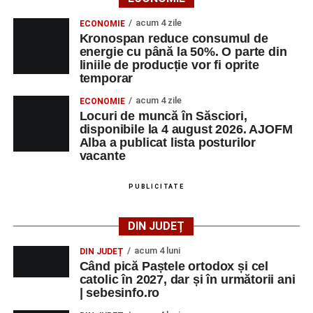
acum 4 zile
ECONOMIE
Kronospan reduce consumul de
energie cu până la 50%. O parte din
liniile de producție vor fi oprite
temporar
acum 4 zile
ECONOMIE
Locuri de muncă în Săsciori,
disponibile la 4 august 2026. AJOFM
Alba a publicat lista posturilor
vacante
PUBLICITATE
DIN JUDEȚ
acum 4 luni
DIN JUDEȚ
Când pică Paștele ortodox și cel
catolic în 2027, dar și în următorii ani
| sebesinfo.ro