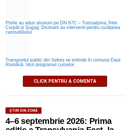
Ploile au adus aluviuni pe DN 67C – Transalpina, între
Curpăt și Șugag. Drumarii au intervenit pentru curățarea
carosabilului
Transportul public din Sebeș se extinde în comuna Daia
Română. Vezi programul curselor
CLICK PENTRU A COMENTA
ȘTIRI DIN ZONĂ
4–6 septembrie 2026: Prima
ediție a Transylvania Fest, la