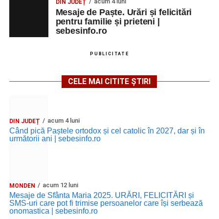
acum 4 luni
DIN JUDEȚ
Mesaje de Paște. Urări și felicitări
pentru familie și prieteni |
sebesinfo.ro
PUBLICITATE
CELE MAI CITITE ȘTIRI
acum 4 luni
DIN JUDEȚ
Când pică Paștele ortodox și cel catolic în 2027, dar și în
următorii ani | sebesinfo.ro
acum 12 luni
MONDEN
Mesaje de Sfânta Maria 2025. URĂRI, FELICITĂRI și
SMS-uri care pot fi trimise persoanelor care își serbează
onomastica | sebesinfo.ro