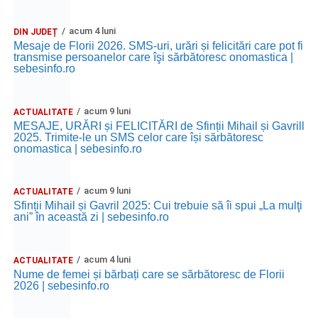
acum 4 luni
DIN JUDEȚ
Mesaje de Florii 2026. SMS-uri, urări și felicitări care pot fi
transmise persoanelor care îşi sărbătoresc onomastica |
sebesinfo.ro
acum 9 luni
ACTUALITATE
MESAJE, URĂRI și FELICITĂRI de Sfinții Mihail și Gavrill
2025. Trimite-le un SMS celor care își sărbătoresc
onomastica | sebesinfo.ro
acum 9 luni
ACTUALITATE
Sfinții Mihail și Gavril 2025: Cui trebuie să îi spui „La mulţi
ani” în această zi | sebesinfo.ro
acum 4 luni
ACTUALITATE
Nume de femei și bărbați care se sărbătoresc de Florii
2026 | sebesinfo.ro