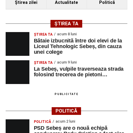
Ştirea zilei
Actualitate
Politică
ȘTIREA TA
acum 8 luni
ŞTIREA TA
Bătaie izbucnită între doi elevi de la
Liceul Tehnologic Sebeș, din cauza
unei colege
acum 9 luni
ŞTIREA TA
La Sebeș, vulpile traverseaza strada
folosind trecerea de pietoni…
PUBLICITATE
POLITICĂ
acum 2 luni
POLITICĂ
PSD Sebeș are o nouă echipă