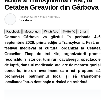
Cetatea Greavilor din Gârbova
Publicat
acum o zi
în
07.08.2026
De
sebesinfo.ro
Facebook
Messenger
WhatsApp
Twitter/X
Email
Comuna Gârbova va găzdui, în perioada 4–6
septembrie 2026, prima ediție a Transylvania Fest, un
festival medieval și cultural organizat la Cetatea
Greavilor. Timp de trei zile, organizatorii promit
reconstituiri istorice, turniruri cavalerești, spectacole
de luptă, dansuri medievale, ateliere de meșteșuguri și
concerte, într-un eveniment care își propune să
promoveze patrimoniul local și să transforme
localitatea într-o destinație turistică de referință.