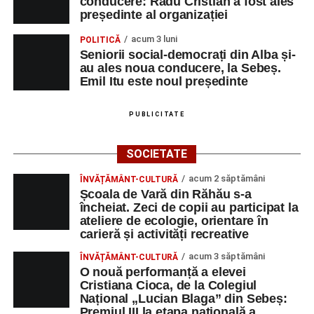
conducere: Radu Cristian a fost ales
președinte al organizației
acum 3 luni
POLITICĂ
Seniorii social-democrați din Alba și-
au ales noua conducere, la Sebeș.
Emil Itu este noul președinte
PUBLICITATE
SOCIETATE
acum 2 săptămâni
ÎNVĂȚĂMÂNT-CULTURĂ
Școala de Vară din Răhău s-a
încheiat. Zeci de copii au participat la
ateliere de ecologie, orientare în
carieră și activități recreative
acum 3 săptămâni
ÎNVĂȚĂMÂNT-CULTURĂ
O nouă performanță a elevei
Cristiana Cioca, de la Colegiul
Național „Lucian Blaga” din Sebeș:
Premiul III la etapa națională a