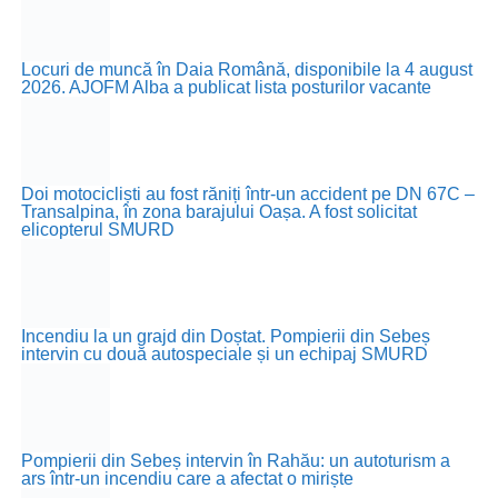
Locuri de muncă în Daia Română, disponibile la 4 august
2026. AJOFM Alba a publicat lista posturilor vacante
Doi motocicliști au fost răniți într-un accident pe DN 67C –
Transalpina, în zona barajului Oașa. A fost solicitat
elicopterul SMURD
Incendiu la un grajd din Doștat. Pompierii din Sebeș
intervin cu două autospeciale și un echipaj SMURD
Pompierii din Sebeș intervin în Rahău: un autoturism a
ars într-un incendiu care a afectat o miriște