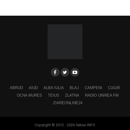
ABRUD
AIUD
ALBA IULIA
BLAJ
CAMPENI
CUGIR
OCNA MURES
TEIUS
ZLATNA
RADIO UNIREA FM
ZIAREONLINE24
Copyright © 2012 - 2026 Sebes INFO