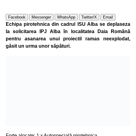
Facebook
Messenger
WhatsApp
Twitter/X
Email
Echipa pirotehnica din cadrul ISU Alba se deplaseza
la solicitarea IPJ Alba în localitatea Daia Română
pentru asanarea unui proiectil ramas neexplodat,
găsit un urma unor săpături.
Forțe alocate: 1 x Autospecială pirotehnica.