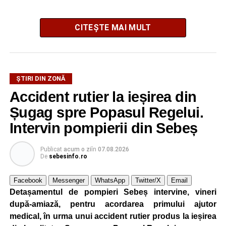
CITEȘTE MAI MULT
ȘTIRI DIN ZONĂ
Accident rutier la ieșirea din
Festivalul este organizat de
Asociația AGORA – Născuți
Șugag spre Popasul Regelui.
Liberi
, în parteneriat cu
Primăria Comunei Gârbova
și
Ordinul Cetății Mühlbach
, iar accesul publicului va fi
Intervin pompierii din Sebeș
gratuit pe întreaga durată a manifestării.
Publicat
acum o zi
în
07.08.2026
De
sebesinfo.ro
Cetatea Greavilor și zona centrală a comunei vor fi
transformate într-un spațiu dedicat Evului Mediu, unde
Facebook
Messenger
WhatsApp
Twitter/X
Email
vizitatorii vor putea asista la demonstrații de luptă, turniruri
Detașamentul de pompieri Sebeș intervine, vineri
cavalerești, parade medievale, dansuri săsești și ateliere
după-amiază, pentru acordarea primului ajutor
interactive de meșteșuguri. Programul va fi completat de
medical, în urma unui accident rutier produs la ieșirea
concerte, recitaluri susținute de artiști locali și petreceri cu