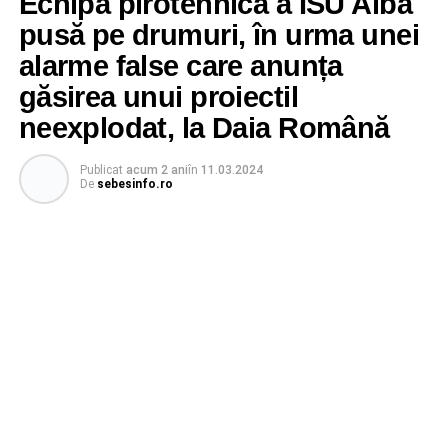
Echipa pirotehnică a ISU Alba
pusă pe drumuri, în urma unei
alarme false care anunța
găsirea unui proiectil
neexplodat, la Daia Română
Publicat
acum 2 ani
în
11.03.2024
De
sebesinfo.ro