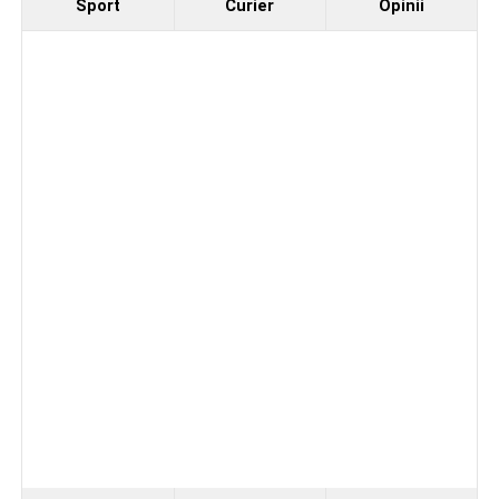
Sport
Curier
Opinii
Facebook
Messenger
WhatsApp
Twitter/X
Email