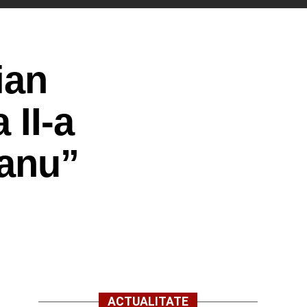
ian
 II-a
eanu”
ACTUALITATE