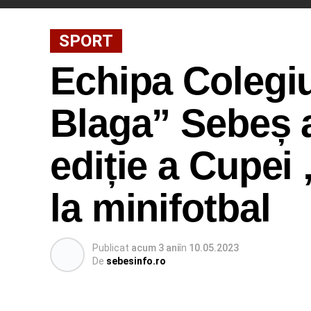
SPORT
Echipa Colegiu
Blaga” Sebeș a
ediție a Cupei
la minifotbal
Publicat
acum 3 ani
în
10.05.2023
De
sebesinfo.ro