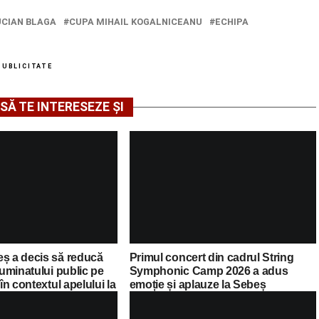
UCIAN BLAGA
CUPA MIHAIL KOGALNICEANU
ECHIPA
PUBLICITATE
SĂ TE INTERESEZE ȘI
eș a decis să reducă
Primul concert din cadrul String
luminatului public pe
Symphonic Camp 2026 a adus
 în contextul apelului la
emoție și aplauze la Sebeș
Guvernului Bolojan