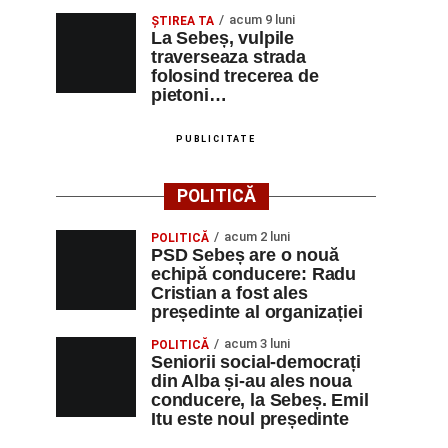
acum 9 luni
ŞTIREA TA
La Sebeș, vulpile
traverseaza strada
folosind trecerea de
pietoni…
PUBLICITATE
POLITICĂ
acum 2 luni
POLITICĂ
PSD Sebeș are o nouă
echipă conducere: Radu
Cristian a fost ales
președinte al organizației
acum 3 luni
POLITICĂ
Seniorii social-democrați
din Alba și-au ales noua
conducere, la Sebeș. Emil
Itu este noul președinte