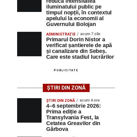
reducă intensitatea
iluminatului public pe
timpul nopții, în contextul
apelului la economii al
Guvernului Bolojan
acum 7 zile
ADMINISTRAȚIE
Primarul Dorin Nistor a
verificat șantierele de apă
și canalizare din Sebeș.
Care este stadiul lucrărilor
PUBLICITATE
ȘTIRI DIN ZONĂ
acum 4 ore
ȘTIRI DIN ZONĂ
4–6 septembrie 2026:
Prima ediție a
Transylvania Fest, la
Cetatea Greavilor din
Gârbova