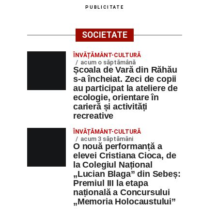
PUBLICITATE
SOCIETATE
ÎNVĂȚĂMÂNT-CULTURĂ
acum o săptămână
Școala de Vară din Răhău
s-a încheiat. Zeci de copii
au participat la ateliere de
ecologie, orientare în
carieră și activități
recreative
ÎNVĂȚĂMÂNT-CULTURĂ
acum 3 săptămâni
O nouă performanță a
elevei Cristiana Cioca, de
la Colegiul Național
„Lucian Blaga” din Sebeș:
Premiul III la etapa
națională a Concursului
„Memoria Holocaustului”