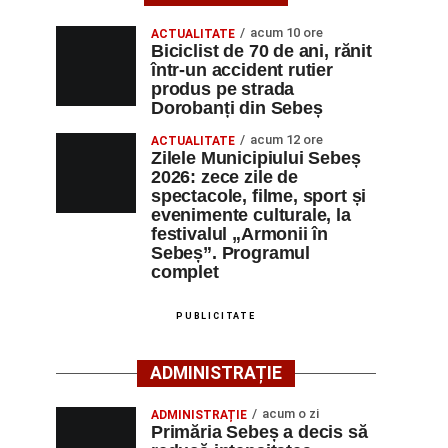
acum 10 ore
ACTUALITATE
Biciclist de 70 de ani, rănit
într-un accident rutier
produs pe strada
Dorobanți din Sebeș
acum 12 ore
ACTUALITATE
Zilele Municipiului Sebeș
2026: zece zile de
spectacole, filme, sport și
evenimente culturale, la
festivalul „Armonii în
Sebeș”. Programul
complet
PUBLICITATE
ADMINISTRAȚIE
acum o zi
ADMINISTRAȚIE
Primăria Sebeș a decis să