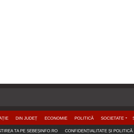
AȚIE
DIN JUDEȚ
ECONOMIE
POLITICĂ
SOCIETATE
ȘTIREA TA PE SEBEȘINFO.RO
CONFIDENȚIALITATE ȘI POLITICĂ