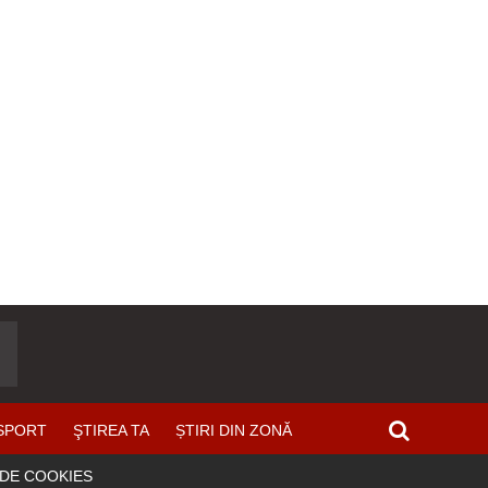
SPORT
ŞTIREA TA
ȘTIRI DIN ZONĂ
 DE COOKIES