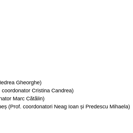
 Medrea Gheorghe)
. coordonator Cristina Candrea)
nator Marc Cătălin)
eș (Prof. coordonatori Neag Ioan și Predescu Mihaela)