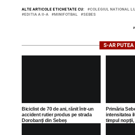
ALTE ARTICOLE ETICHETATE CU:
COLEGIUL NATIONAL L
EDITIA A II-A
MINIFOTBAL
SEBES
S-AR PUTEA 
Biciclist de 70 de ani, rănit într-un
Primăria Seb
accident rutier produs pe strada
intensitatea i
Dorobanți din Sebeș
timpul nopții,
economii al 