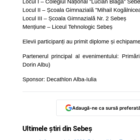
Locul I – Colegiul Național ”Lucian Blaga” Seb
Locul II – Școala Gimnazială ”Mihail Kogălnic
Locul III – Școala Gimnazială Nr. 2 Sebeș
Mențiune – Liceul Tehnologic Sebeș
Elevii participanți au primit diplome și echipam
Partenerul principal al evenimentului: Primăr
Dorin Albu)
Sponsor: Decathlon Alba-Iulia
Adaugă-ne ca sursă preferat
Ultimele știri din Sebeș