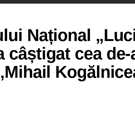
lui Național „Luc
 câștigat cea de-a
 „Mihail Kogălnic