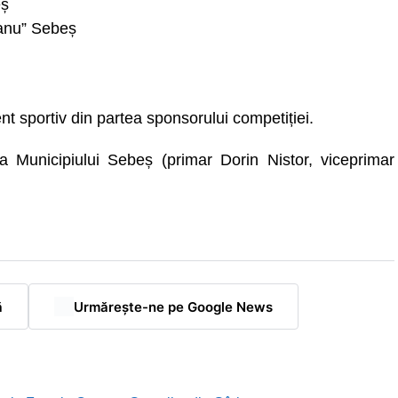
eș
eanu” Sebeș
ent sportiv din partea sponsorului competiției.
ia Municipiului Sebeș (primar Dorin Nistor, viceprimar
ă
Urmărește-ne pe Google News