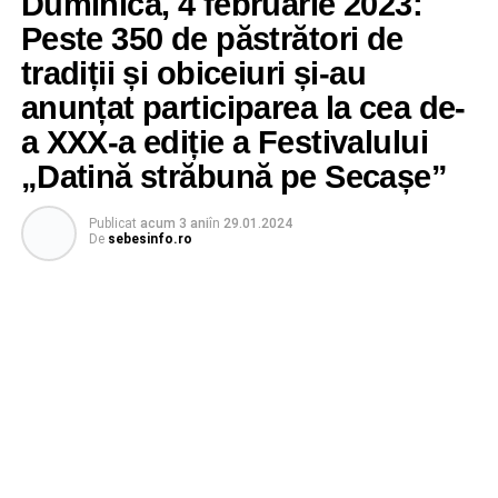
Duminică, 4 februarie 2023:
Peste 350 de păstrători de
tradiții și obiceiuri și-au
anunțat participarea la cea de-
a XXX-a ediție a Festivalului
„Datină străbună pe Secașe”
Publicat
acum 3 ani
în
29.01.2024
De
sebesinfo.ro