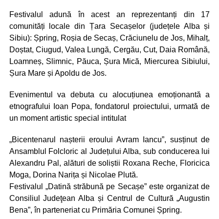
Festivalul adună în acest an reprezentanți din 17
comunități locale din Țara Secașelor (județele Alba și
Sibiu): Șpring, Roșia de Secaș, Crăciunelu de Jos, Mihalț,
Doștat, Ciugud, Valea Lungă, Cergău, Cut, Daia Română,
Loamneș, Slimnic, Păuca, Șura Mică, Miercurea Sibiului,
Șura Mare și Apoldu de Jos.
Evenimentul va debuta cu alocuțiunea emoționantă a
etnografului Ioan Popa, fondatorul proiectului, urmată de
un moment artistic special intitulat
„Bicentenarul nașterii eroului Avram Iancu”, susținut de
Ansamblul Folcloric al Județului Alba, sub conducerea lui
Alexandru Pal, alături de soliștii Roxana Reche, Floricica
Moga, Dorina Narița și Nicolae Plută.
Festivalul „Datină străbună pe Secașe” este organizat de
Consiliul Judeţean Alba și Centrul de Cultură „Augustin
Bena”, în parteneriat cu Primăria Comunei Șpring.