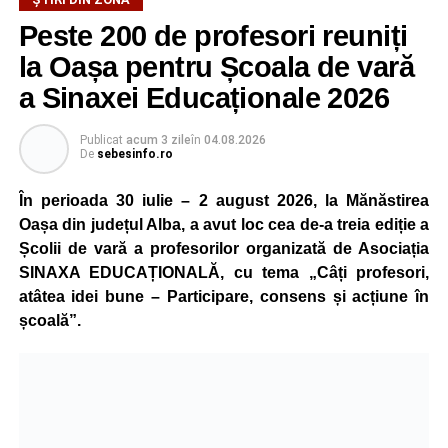
Peste 200 de profesori reuniți
la Oașa pentru Școala de vară
a Sinaxei Educaționale 2026
Publicat
acum 3 zile
în
04.08.2026
De
sebesinfo.ro
În perioada 30 iulie – 2 august 2026, la Mănăstirea
Oașa din județul Alba, a avut loc cea de-a treia ediție a
Școlii de vară a profesorilor organizată de Asociația
SINAXA EDUCAȚIONALĂ, cu tema „Câți profesori,
atâtea idei bune – Participare, consens și acțiune în
școală”.