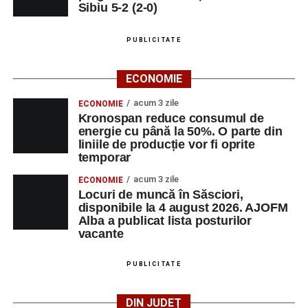
Sibiu 5-2 (2-0)
Adaugă-ne ca sursă preferată
PUBLICITATE
Urmărește-ne pe Google News
ECONOMIE
acum 3 zile
ECONOMIE
Ultimele știri din Sebeș
Kronospan reduce consumul de
energie cu până la 50%. O parte din
Biciclist de 70 de ani, rănit într-un accident rutier
liniile de producție vor fi oprite
temporar
produs pe strada Dorobanți din Sebeș
acum 3 zile
ECONOMIE
Zilele Municipiului Sebeș 2026: zece zile de
Locuri de muncă în Săsciori,
spectacole, filme, sport și evenimente culturale, la
disponibile la 4 august 2026. AJOFM
festivalul „Armonii în Sebeș”. Programul complet
Alba a publicat lista posturilor
vacante
Primăria Sebeș a decis să reducă intensitatea
iluminatului public pe timpul nopții, în contextul
PUBLICITATE
apelului la economii al Guvernului Bolojan
DIN JUDEȚ