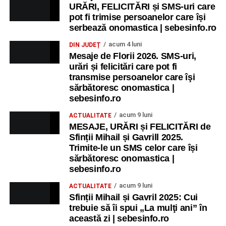
URĂRI, FELICITĂRI și SMS-uri care
pot fi trimise persoanelor care își
serbează onomastica | sebesinfo.ro
acum 4 luni
DIN JUDEȚ
Mesaje de Florii 2026. SMS-uri,
urări și felicitări care pot fi
transmise persoanelor care îşi
sărbătoresc onomastica |
sebesinfo.ro
acum 9 luni
ACTUALITATE
MESAJE, URĂRI și FELICITĂRI de
Sfinții Mihail și Gavrill 2025.
Trimite-le un SMS celor care își
sărbătoresc onomastica |
sebesinfo.ro
acum 9 luni
ACTUALITATE
Sfinții Mihail și Gavril 2025: Cui
trebuie să îi spui „La mulţi ani” în
această zi | sebesinfo.ro