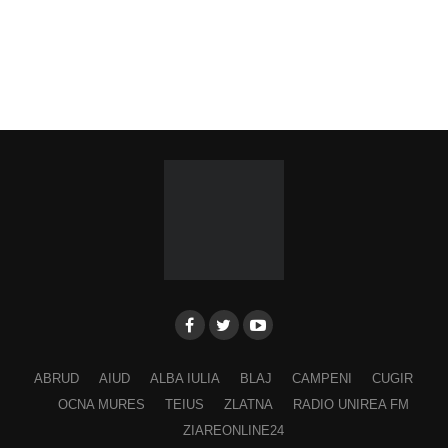
ABRUD
AIUD
ALBA IULIA
BLAJ
CAMPENI
CUGIR
OCNA MURES
TEIUS
ZLATNA
RADIO UNIREA FM
ZIAREONLINE24