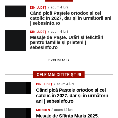
acum 4 luni
DIN JUDEȚ
Când pică Paștele ortodox și cel
catolic în 2027, dar și în următorii ani
| sebesinfo.ro
acum 4 luni
DIN JUDEȚ
Mesaje de Paște. Urări și felicitări
pentru familie și prieteni |
sebesinfo.ro
PUBLICITATE
CELE MAI CITITE ȘTIRI
acum 4 luni
DIN JUDEȚ
Când pică Paștele ortodox și cel
catolic în 2027, dar și în următorii
ani | sebesinfo.ro
acum 12 luni
MONDEN
Mesaje de Sfânta Maria 2025.