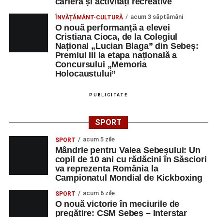
carieră și activități recreative
educație. După trei ediții care au abordat comunicarea
didactică, dinamica diferențelor, participarea și luarea
acum 3 săptămâni
ÎNVĂȚĂMÂNT-CULTURĂ
O nouă performanță a elevei
deciziilor, comunitatea Sinaxa Educațională își propune
Cristiana Cioca, de la Colegiul
să revină la întrebările fundamentale despre valorile care
Național „Lucian Blaga” din Sebeș:
stau la baza actului educațional și despre rolul
Premiul III la etapa națională a
profesorului în formarea caracterului tinerilor.
Concursului „Memoria
Holocaustului”
Despre comunitatea Sinaxa Educațională
PUBLICITATE
Asociația
„Sinaxa Educațională”
este o comunitate de
profesori, dedicată susținerii unei educații centrate pe
SPORT
valorile creștin-ortodoxe și pe formarea caracterului
acum 5 zile
elevilor. Născută din experiența duhovnicească și
SPORT
Mândrie pentru Valea Sebeșului: Un
formativă a Mănăstirii Oașa, Sinaxa își propune să
copil de 10 ani cu rădăcini în Săsciori
sprijine profesorii în regăsirea motivației interioare,
va reprezenta România la
oferindu-le nu doar instrumente metodice actuale, ci și
Campionatul Mondial de Kickboxing
contexte de sprijin reciproc, colaborare și reconectare la
acum 6 zile
SPORT
vocația pedagogică autentică.
O nouă victorie în meciurile de
pregătire: CSM Sebeș – Interstar