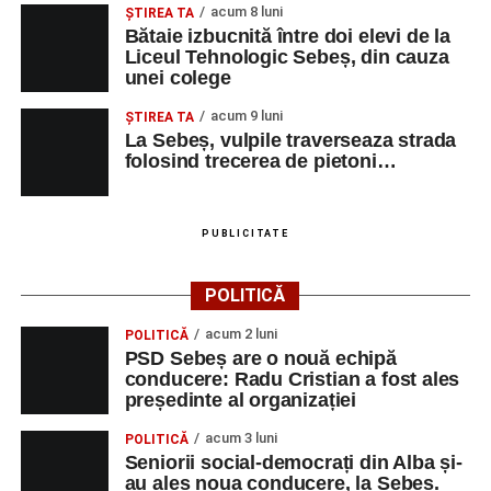
acum 8 luni
ŞTIREA TA
Bătaie izbucnită între doi elevi de la
Liceul Tehnologic Sebeș, din cauza
unei colege
acum 9 luni
ŞTIREA TA
La Sebeș, vulpile traverseaza strada
folosind trecerea de pietoni…
PUBLICITATE
POLITICĂ
acum 2 luni
POLITICĂ
PSD Sebeș are o nouă echipă
conducere: Radu Cristian a fost ales
președinte al organizației
acum 3 luni
POLITICĂ
Seniorii social-democrați din Alba și-
au ales noua conducere, la Sebeș.