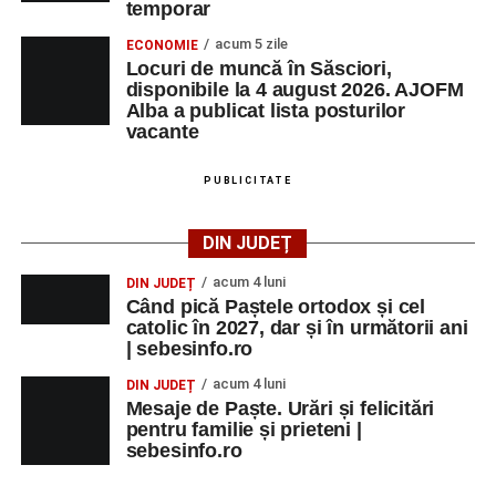
temporar
acum 5 zile
ECONOMIE
Locuri de muncă în Săsciori,
disponibile la 4 august 2026. AJOFM
Alba a publicat lista posturilor
vacante
PUBLICITATE
DIN JUDEȚ
acum 4 luni
DIN JUDEȚ
Când pică Paștele ortodox și cel
catolic în 2027, dar și în următorii ani
| sebesinfo.ro
acum 4 luni
DIN JUDEȚ
Mesaje de Paște. Urări și felicitări
pentru familie și prieteni |
sebesinfo.ro