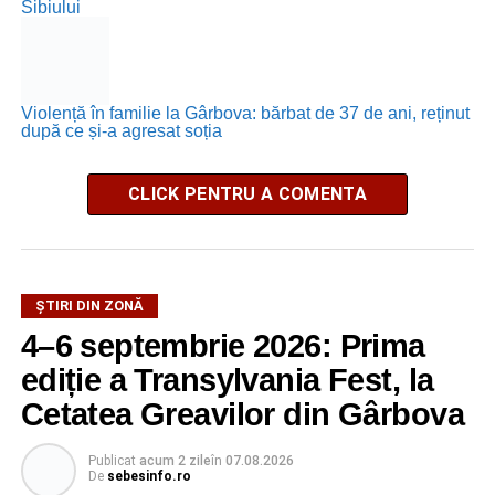
Sibiului
Violență în familie la Gârbova: bărbat de 37 de ani, reținut
după ce și-a agresat soția
CLICK PENTRU A COMENTA
ȘTIRI DIN ZONĂ
4–6 septembrie 2026: Prima
ediție a Transylvania Fest, la
Cetatea Greavilor din Gârbova
Publicat
acum 2 zile
în
07.08.2026
De
sebesinfo.ro