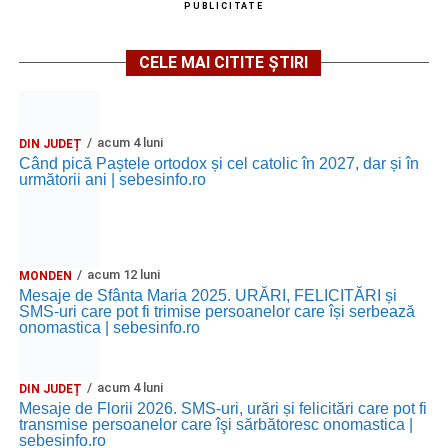
PUBLICITATE
CELE MAI CITITE ȘTIRI
acum 4 luni
DIN JUDEȚ
Când pică Paștele ortodox și cel catolic în 2027, dar și în
următorii ani | sebesinfo.ro
acum 12 luni
MONDEN
Mesaje de Sfânta Maria 2025. URĂRI, FELICITĂRI și
SMS-uri care pot fi trimise persoanelor care își serbează
onomastica | sebesinfo.ro
acum 4 luni
DIN JUDEȚ
Mesaje de Florii 2026. SMS-uri, urări și felicitări care pot fi
transmise persoanelor care îşi sărbătoresc onomastica |
sebesinfo.ro