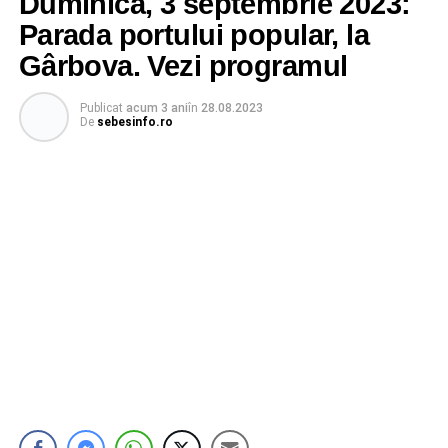
Duminică, 3 septembrie 2023:
Parada portului popular, la
Gârbova. Vezi programul
Publicat
acum 3 ani
în
28.08.2023
De
sebesinfo.ro