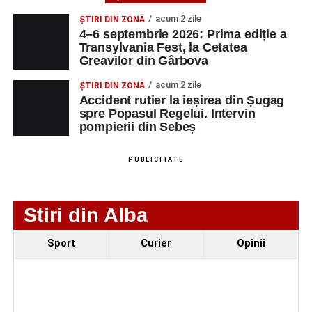
Urmărește-ne pe Google News
acum 2 zile
ȘTIRI DIN ZONĂ
4–6 septembrie 2026: Prima ediție a
Transylvania Fest, la Cetatea
Ultimele știri din Sebeș
Greavilor din Gârbova
Femeie de 66 de ani, transportată în stare gravă la
acum 2 zile
ȘTIRI DIN ZONĂ
spital după ce a fost lovită de o motocicletă pe
Accident rutier la ieșirea din Șugag
spre Popasul Regelui. Intervin
strada Dorobanți din Sebeș
pompierii din Sebeș
Accident pe strada Dorobanți din Sebeș: fermeie
de 66 de ani rănită grav, după ce a fost lovită de o
PUBLICITATE
motocicletă
4–6 septembrie 2026: Prima ediție a Transylvania
Stiri din Alba
Fest, la Cetatea Greavilor din Gârbova
Sport
Curier
Opinii