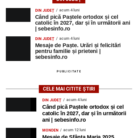
MARȚI, 25 AUGUST 2026
acum 4 luni
DIN JUDEȚ
Când pică Paștele ortodox și cel
Grădina Muzeului Municipal „Ioan
catolic în 2027, dar și în următorii ani
| sebesinfo.ro
Raica” Sebeș
acum 4 luni
DIN JUDEȚ
Ora 18.00
–
„Armonia artelor”
– salon literar și întâlnire
Mesaje de Paște. Urări și felicitări
pentru familie și prieteni |
cu artele plastice, organizat alături de artiști locali.
sebesinfo.ro
Ora 20.30
– Proiecție cinematografică:
„Primavera”
(Italia, 2025), dramă inspirată de povestea nașterii operei
PUBLICITATE
„Anotimpurile”
de Antonio Vivaldi (rating N-15).
CELE MAI CITITE ȘTIRI
MIERCURI, 26 AUGUST 2026
acum 4 luni
DIN JUDEȚ
Când pică Paștele ortodox și cel
Copiii în armonia orașului
catolic în 2027, dar și în următorii
ani | sebesinfo.ro
Ora 10.00
– Școala din Răhău: activități recreative pentru
copii.
acum 12 luni
MONDEN
Mesaje de Sfânta Maria 2025.