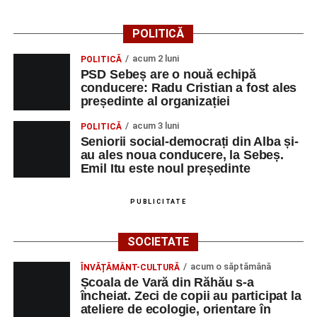
Dansatori:
Ioana Lascu și Horia Călin Pop
,
Raluca și
Vlad Dordea
.
POLITICĂ
Piața Primăriei
acum 2 luni
POLITICĂ
PSD Sebeș are o nouă echipă
conducere: Radu Cristian a fost ales
Orele 17.00–20.00
– Punct oficial de înscrieri și informații
președinte al organizației
(Race Office) pentru competiția
„Cicloaventurier de
Sebeș”
.
acum 3 luni
POLITICĂ
Seniorii social-democrați din Alba și-
SÂMBĂTĂ, 22 AUGUST 2026
au ales noua conducere, la Sebeș.
Emil Itu este noul președinte
Platoul Centrului Cultural „Lucian
PUBLICITATE
Blaga” Sebeș
SOCIETATE
Orele 10.00–20.00
– Punct oficial de înscrieri și informații
(Race Office) pentru competiția
„Cicloaventurier de
acum o săptămână
ÎNVĂȚĂMÂNT-CULTURĂ
Sebeș”
.
Școala de Vară din Răhău s-a
încheiat. Zeci de copii au participat la
ateliere de ecologie, orientare în
Râpa Roșie