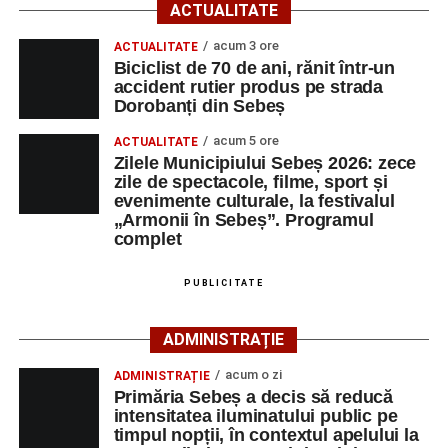
cultura locală cu muzica, artele vizuale, cinematografia,
ACTUALITATE
dansul și sportul, oferind activități pentru toate categoriile
acum 3 ore
ACTUALITATE
de vârstă.
Biciclist de 70 de ani, rănit într-un
accident rutier produs pe strada
Pentru copii și tineri, festivalul propune jocuri și activități
Dorobanți din Sebeș
recreative în mai multe zone ale municipiului – Răhău,
acum 5 ore
cartierul „Mihail Kogălniceanu”, Petrești și Parcul
ACTUALITATE
Zilele Municipiului Sebeș 2026: zece
Tineretului. Programul include spectacole pentru cei mici,
zile de spectacole, filme, sport și
proiecții de film, petrecerea cu spumă și cea de-a treia
evenimente culturale, la festivalul
ediție a concursului MTB
„Cicloaventurier de Sebeș”
,
„Armonii în Sebeș”. Programul
complet
care se va desfășura la Râpa Roșie.
Publicul adult va avea la dispoziție o serie de evenimente
PUBLICITATE
culturale, printre care proiecții cinematografice, întâlniri cu
artiști locali și salonul literar
„Armonia artelor”
.
ADMINISTRAȚIE
Festivalul va cuprinde și o seară dedicată tradițiilor
acum o zi
ADMINISTRAȚIE
săsești, precum și un spectacol folcloric organizat în
Primăria Sebeș a decis să reducă
memoria interpretului Felician Fărcașiu.
intensitatea iluminatului public pe
timpul nopții, în contextul apelului la
Printre momentele de atracție se numără spectacolul de