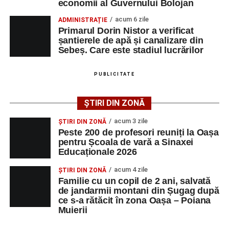
economii al Guvernului Bolojan
vals și tango din Piața Primăriei, dar și concertul de rock
acum 6 zile
ADMINISTRAȚIE
simfonic susținut în Grădina Muzeului Municipal „Ioan
Primarul Dorin Nistor a verificat
Raica”, sub bagheta dirijorului
Remus Grama
, alături de
șantierele de apă și canalizare din
muzicieni români de prestigiu.
Sebeș. Care este stadiul lucrărilor
Și în acest an, pe scenă vor urca atât artiști consacrați, cât
PUBLICITATE
și interpreți originari din Sebeș, care și-au construit
cariere de succes în țară și în străinătate.
ȘTIRI DIN ZONĂ
Festivalul include și o componentă cinematografică
acum 3 zile
ȘTIRI DIN ZONĂ
importantă. Publicul va putea urmări mai multe producții
Peste 200 de profesori reuniți la Oașa
pentru Școala de vară a Sinaxei
realizate cu implicarea producătoarei
Gabi Suciu
,
Educaționale 2026
originară din Sebeș, prezentă de-a lungul timpului la
unele dintre cele mai importante festivaluri europene de
acum 4 zile
ȘTIRI DIN ZONĂ
film.
Familie cu un copil de 2 ani, salvată
de jandarmii montani din Șugag după
ce s-a rătăcit în zona Oașa – Poiana
Un alt moment așteptat este show-ul susținut de
DJ
Muierii
Phantom (Edy Schneider)
care va oferi un spectacol de
muzică electronică și un impresionant show de lasere în