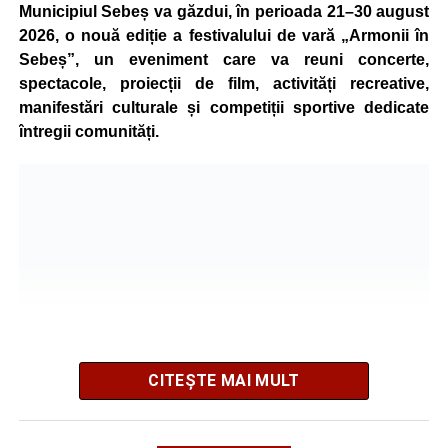
Municipiul Sebeș va găzdui, în perioada 21–30 august
accidentul.
2026, o nouă ediție a festivalului de vară „Armonii în
Sebeș”, un eveniment care va reuni concerte,
spectacole, proiecții de film, activități recreative,
Adaugă-ne ca sursă preferată
manifestări culturale și competiții sportive dedicate
întregii comunități.
Urmărește-ne pe Google News
Ultimele știri din Sebeș
Biciclist de 70 de ani, rănit într-un accident rutier
produs pe strada Dorobanți din Sebeș
Zilele Municipiului Sebeș 2026: zece zile de
spectacole, filme, sport și evenimente culturale, la
festivalul „Armonii în Sebeș”. Programul complet
CITEȘTE MAI MULT
Primăria Sebeș a decis să reducă intensitatea
iluminatului public pe timpul nopții, în contextul
Organizatorii au pregătit un program variat, care îmbină
apelului la economii al Guvernului Bolojan