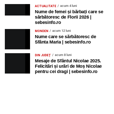
Trupa de Dansuri Săsești.
acum 4 luni
ACTUALITATE
Ora 20.30
– Parcul Tineretului: proiecția filmului pentru
Nume de femei și bărbați care se
sărbătoresc de Florii 2026 |
copii
„Străjerii Deltei”
(România, 2021), film de familie și
sebesinfo.ro
aventură, AG.
acum 12 luni
MONDEN
JOI, 27 AUGUST 2026
Nume care se sărbătoresc de
Sfânta Maria | sebesinfo.ro
Grădina Muzeului Municipal „Ioan
acum 8 luni
DIN JUDEȚ
Raica” Sebeș
Mesaje de Sfântul Nicolae 2025.
Felicitări și urări de Moș Nicolae
Ora 19.00
–
Sărbătoarea Seniorilor
– festivitatea de
pentru cei dragi | sebesinfo.ro
premiere a cuplurilor care aniversează 50 de ani de
căsătorie.
Recital muzical:
Carmen Rădulescu Oprea
.
VINERI, 28 AUGUST 2026