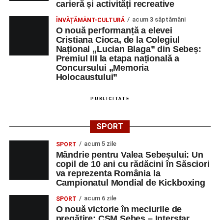
carieră și activități recreative
Orele 17.00–20.00
– Antrenamente libere pe traseul de
acum 3 săptămâni
ÎNVĂȚĂMÂNT-CULTURĂ
concurs.
O nouă performanță a elevei
Cristiana Cioca, de la Colegiul
Național „Lucian Blaga” din Sebeș:
Centrul Cultural „Lucian Blaga”
Premiul III la etapa națională a
Concursului „Memoria
Sebeș – Sala de spectacole
Holocaustului”
Ora 19.00
– Proiecție cinematografică:
„Unde merg
PUBLICITATE
elefanții”
(România, 2023), black comedy, în regia lui
Gabi Virginia Șarga și Cătălin Rotaru, producător Gabi
Suciu.
SPORT
acum 5 zile
SPORT
DUMINICĂ, 23 AUGUST 2026
Mândrie pentru Valea Sebeșului: Un
copil de 10 ani cu rădăcini în Săsciori
Râpa Roșie
va reprezenta România la
Campionatul Mondial de Kickboxing
Ora 10.00
–
„Cicloaventurier de Sebeș”
– startul oficial
acum 6 zile
SPORT
al competiției MTB pentru copii.
O nouă victorie în meciurile de
pregătire: CSM Sebeș – Interstar