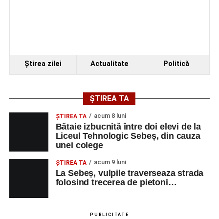
VINERI, 21 AUGUST 2026
Piața Primăriei
Ora 19.00
–
Spectacol de vals și tango „Armonii în
pași de dans”
Ştirea zilei
Actualitate
Politică
Solistă:
Iulia Merca
(Opera Națională Română Cluj-
Napoca).
ȘTIREA TA
Acompaniază
Cluj Tango Orchestra
:
acum 8 luni
ŞTIREA TA
Bătaie izbucnită între doi elevi de la
Liceul Tehnologic Sebeș, din cauza
Irina Indrei – pian
unei colege
Robert Indrei – bandoneon
acum 9 luni
ŞTIREA TA
Milena Vădan – vioară
La Sebeș, vulpile traverseaza strada
folosind trecerea de pietoni…
Emanuel Elcean – contrabas
Adrian Lup – violoncel
PUBLICITATE