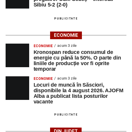
Sibiu 5-2 (2-0)
LUNI, 24 AUGUST 2026
Casa Fanfarei din Petrești
PUBLICITATE
Ora 18.00
– Activități recreative pentru copii, susținute de
ECONOMIE
trupele de teatru
„Gepetto”
și
„Pied Piper”
.
acum 3 zile
ECONOMIE
Kronospan reduce consumul de
Ora 19.00
–
Seară cu tradiții săsești
, cu participarea:
energie cu până la 50%. O parte din
liniile de producție vor fi oprite
Fanfarei din Petrești;
temporar
Trupei de Dansuri Săsești;
acum 3 zile
ECONOMIE
Locuri de muncă în Săsciori,
Alexandrei Pamfilie;
disponibile la 4 august 2026. AJOFM
Alba a publicat lista posturilor
Alfred Dahinten.
vacante
Ora 20.30
– Proiecție cinematografică:
„Napoli – New
York”
(Italia, 2024), film de familie, AP12, după o poveste
PUBLICITATE
de Federico Fellini și Tullio Pinelli.
DIN JUDEȚ