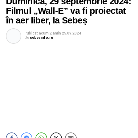
Duminică, 29 septembrie 2024:
Filmul „Wall-E” va fi proiectat
în aer liber, la Sebeș
Publicat
acum 2 ani
în
25.09.2024
De
sebesinfo.ro