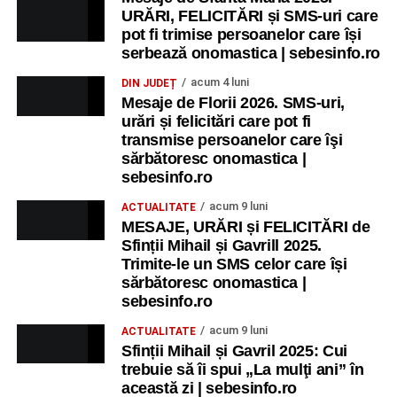
Ora 11.00
– Curtea Școlii „M. Kogălniceanu”: activități
URĂRI, FELICITĂRI și SMS-uri care
pot fi trimise persoanelor care își
recreative pentru copii.
serbează onomastica | sebesinfo.ro
Ora 17.00
– Grădina Muzeului Municipal „Ioan Raica”
acum 4 luni
DIN JUDEȚ
Sebeș: încheierea Școlii de vară
„Curcubeul Prieteniei”
.
Mesaje de Florii 2026. SMS-uri,
urări și felicitări care pot fi
Ora 18.30
– Aula Primăriei Municipiului Sebeș:
transmise persoanelor care îşi
festivitatea de premiere a șefilor de promoție și a elevilor
sărbătoresc onomastica |
sebesinfo.ro
care au obținut rezultate remarcabile la examenele de
Evaluare Națională și Bacalaureat.
acum 9 luni
ACTUALITATE
MESAJE, URĂRI și FELICITĂRI de
Ora 19.00
– Parcul Tineretului:
Spectacol pentru copii și
Sfinții Mihail și Gavrill 2025.
Spuma Party
.
Trimite-le un SMS celor care își
sărbătoresc onomastica |
Participă:
sebesinfo.ro
acum 9 luni
ACTUALITATE
Alexandra Pamfilie și Școala de muzică
„DoReMi”
;
Sfinții Mihail și Gavril 2025: Cui
trebuie să îi spui „La mulţi ani” în
Ancuța Stănuș și grupul de folclor;
această zi | sebesinfo.ro