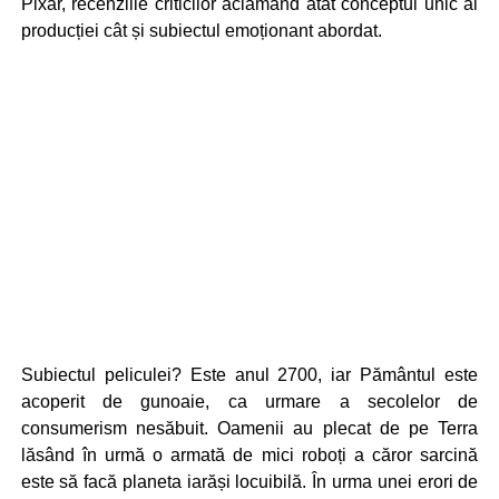
Pixar, recenziile criticilor aclamând atât conceptul unic al
producției cât și subiectul emoționant abordat.
Subiectul peliculei? Este anul 2700, iar Pământul este
acoperit de gunoaie, ca urmare a secolelor de
consumerism nesăbuit. Oamenii au plecat de pe Terra
lăsând în urmă o armată de mici roboți a căror sarcină
este să facă planeta iarăși locuibilă. În urma unei erori de