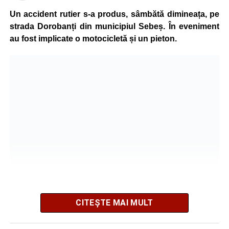
grave și a fost transportată la spital pentru acordarea de
Un accident rutier s-a produs, sâmbătă dimineața, pe
îngrijiri medicale de specialitate.
strada Dorobanți din municipiul Sebeș. În eveniment
au fost implicate o motocicletă și un pieton.
Motociclistul a fost testat cu aparatul etilotest, rezultatul
fiind negativ.
Polițiștii continuă cercetările pentru stabilirea tuturor
împrejurărilor în care s-a produs accidentul, în cadrul unui
dosar penal întocmit pentru săvârșirea infracțiunii de
vătămare corporală din culpă.
Adaugă-ne ca sursă preferată
Urmărește-ne pe Google News
CITEȘTE MAI MULT
Potrivit informațiilor transmise de pompieri, o femeie de 66
Ultimele știri din Sebeș
de ani, din municipiul Sebeș, a fost găsită inconștientă în