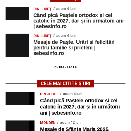
acum 4 luni
DIN JUDEȚ
Când pică Paștele ortodox și cel
catolic în 2027, dar și în următorii ani
| sebesinfo.ro
acum 4 luni
DIN JUDEȚ
Mesaje de Paște. Urări și felicitări
pentru familie și prieteni |
sebesinfo.ro
PUBLICITATE
CELE MAI CITITE ȘTIRI
acum 4 luni
DIN JUDEȚ
Când pică Paștele ortodox și cel
catolic în 2027, dar și în următorii
ani | sebesinfo.ro
acum 12 luni
MONDEN
Mesaje de Sfânta Maria 2025.