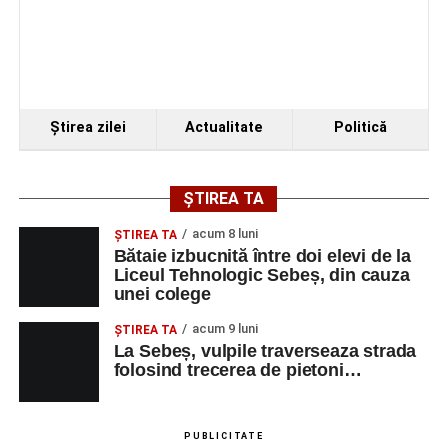
Ştirea zilei
Actualitate
Politică
ȘTIREA TA
acum 8 luni
ŞTIREA TA
Bătaie izbucnită între doi elevi de la
Liceul Tehnologic Sebeș, din cauza
unei colege
acum 9 luni
ŞTIREA TA
La Sebeș, vulpile traverseaza strada
folosind trecerea de pietoni…
PUBLICITATE