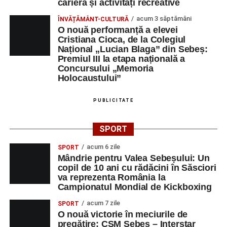
carieră și activități recreative
acum 3 săptămâni
ÎNVĂȚĂMÂNT-CULTURĂ
O nouă performanță a elevei
Cristiana Cioca, de la Colegiul
Național „Lucian Blaga” din Sebeș:
Premiul III la etapa națională a
Concursului „Memoria
Holocaustului”
PUBLICITATE
SPORT
acum 6 zile
SPORT
Mândrie pentru Valea Sebeșului: Un
copil de 10 ani cu rădăcini în Săsciori
va reprezenta România la
Campionatul Mondial de Kickboxing
acum 7 zile
SPORT
O nouă victorie în meciurile de
pregătire: CSM Sebeș – Interstar