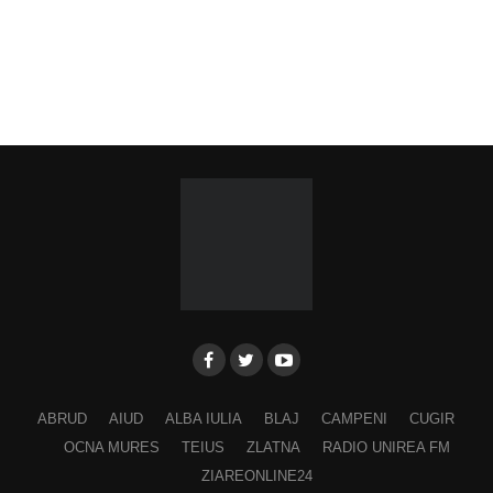
ABRUD
AIUD
ALBA IULIA
BLAJ
CAMPENI
CUGIR
OCNA MURES
TEIUS
ZLATNA
RADIO UNIREA FM
ZIAREONLINE24