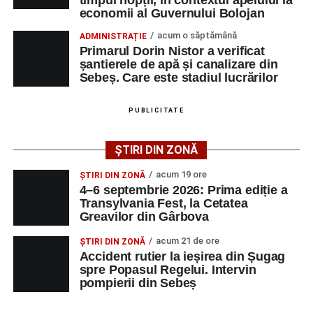
Adaugă-ne ca sursă preferată
economii al Guvernului Bolojan
acum o săptămână
ADMINISTRAȚIE
Urmărește-ne pe Google News
Primarul Dorin Nistor a verificat
șantierele de apă și canalizare din
Sebeș. Care este stadiul lucrărilor
Ultimele știri din Sebeș
Femeie de 66 de ani, transportată în stare gravă la
PUBLICITATE
spital după ce a fost lovită de o motocicletă pe
strada Dorobanți din Sebeș
ȘTIRI DIN ZONĂ
Accident pe strada Dorobanți din Sebeș: fermeie
acum 19 ore
ȘTIRI DIN ZONĂ
de 66 de ani rănită grav, după ce a fost lovită de o
4–6 septembrie 2026: Prima ediție a
motocicletă
Transylvania Fest, la Cetatea
Greavilor din Gârbova
4–6 septembrie 2026: Prima ediție a Transylvania
Fest, la Cetatea Greavilor din Gârbova
acum 21 de ore
ȘTIRI DIN ZONĂ
Accident rutier la ieșirea din Șugag
spre Popasul Regelui. Intervin
pompierii din Sebeș