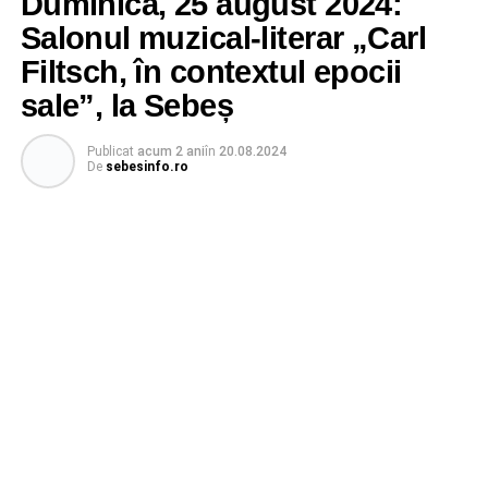
Duminică, 25 august 2024:
Salonul muzical-literar „Carl
Filtsch, în contextul epocii
sale”, la Sebeș
Publicat
acum 2 ani
în
20.08.2024
De
sebesinfo.ro