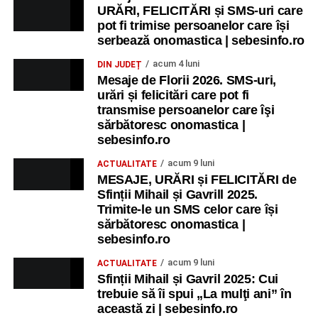
URĂRI, FELICITĂRI și SMS-uri care
pot fi trimise persoanelor care își
serbează onomastica | sebesinfo.ro
acum 4 luni
DIN JUDEȚ
Mesaje de Florii 2026. SMS-uri,
urări și felicitări care pot fi
transmise persoanelor care îşi
sărbătoresc onomastica |
sebesinfo.ro
acum 9 luni
ACTUALITATE
MESAJE, URĂRI și FELICITĂRI de
Sfinții Mihail și Gavrill 2025.
Trimite-le un SMS celor care își
sărbătoresc onomastica |
sebesinfo.ro
acum 9 luni
ACTUALITATE
Sfinții Mihail și Gavril 2025: Cui
trebuie să îi spui „La mulţi ani” în
această zi | sebesinfo.ro