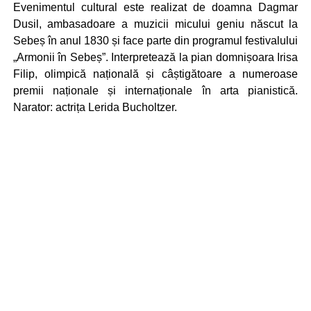
Evenimentul cultural este realizat de doamna Dagmar
Dusil, ambasadoare a muzicii micului geniu născut la
Sebeș în anul 1830 și face parte din programul festivalului
„Armonii în Sebeș”. Interpretează la pian domnișoara Irisa
Filip, olimpică națională și câștigătoare a numeroase
premii naționale și internaționale în arta pianistică.
Narator: actrița Lerida Bucholtzer.