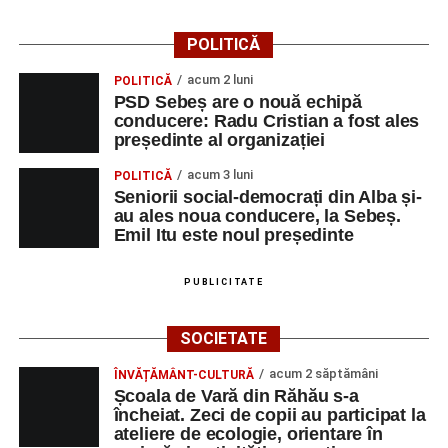
POLITICĂ
acum 2 luni
POLITICĂ
PSD Sebeș are o nouă echipă
conducere: Radu Cristian a fost ales
președinte al organizației
acum 3 luni
POLITICĂ
Seniorii social-democrați din Alba și-
au ales noua conducere, la Sebeș.
Emil Itu este noul președinte
PUBLICITATE
SOCIETATE
acum 2 săptămâni
ÎNVĂȚĂMÂNT-CULTURĂ
Școala de Vară din Răhău s-a
încheiat. Zeci de copii au participat la
ateliere de ecologie, orientare în