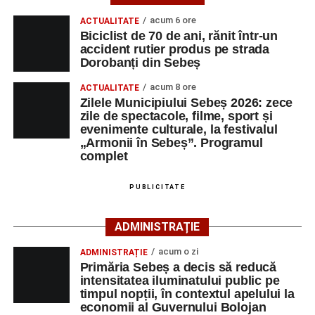
dansul și sportul, oferind activități pentru toate categoriile
acum 6 ore
ACTUALITATE
de vârstă.
Biciclist de 70 de ani, rănit într-un
accident rutier produs pe strada
Pentru copii și tineri, festivalul propune jocuri și activități
Dorobanți din Sebeș
recreative în mai multe zone ale municipiului – Răhău,
acum 8 ore
cartierul „Mihail Kogălniceanu”, Petrești și Parcul
ACTUALITATE
Zilele Municipiului Sebeș 2026: zece
Tineretului. Programul include spectacole pentru cei mici,
zile de spectacole, filme, sport și
proiecții de film, petrecerea cu spumă și cea de-a treia
evenimente culturale, la festivalul
ediție a concursului MTB
„Cicloaventurier de Sebeș”
,
„Armonii în Sebeș”. Programul
complet
care se va desfășura la Râpa Roșie.
Publicul adult va avea la dispoziție o serie de evenimente
PUBLICITATE
culturale, printre care proiecții cinematografice, întâlniri cu
artiști locali și salonul literar
„Armonia artelor”
.
ADMINISTRAȚIE
Festivalul va cuprinde și o seară dedicată tradițiilor
acum o zi
ADMINISTRAȚIE
săsești, precum și un spectacol folcloric organizat în
Primăria Sebeș a decis să reducă
memoria interpretului Felician Fărcașiu.
intensitatea iluminatului public pe
timpul nopții, în contextul apelului la
Printre momentele de atracție se numără spectacolul de
economii al Guvernului Bolojan