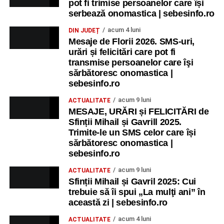
pot fi trimise persoanelor care își
recreative pentru copii.
serbează onomastica | sebesinfo.ro
acum 4 luni
DIN JUDEȚ
Ora 17.00
– Grădina Muzeului Municipal „Ioan Raica”
Mesaje de Florii 2026. SMS-uri,
Sebeș: încheierea Școlii de vară
„Curcubeul Prieteniei”
.
urări și felicitări care pot fi
transmise persoanelor care îşi
Ora 18.30
– Aula Primăriei Municipiului Sebeș:
sărbătoresc onomastica |
festivitatea de premiere a șefilor de promoție și a elevilor
sebesinfo.ro
care au obținut rezultate remarcabile la examenele de
acum 9 luni
ACTUALITATE
Evaluare Națională și Bacalaureat.
MESAJE, URĂRI și FELICITĂRI de
Sfinții Mihail și Gavrill 2025.
Ora 19.00
– Parcul Tineretului:
Spectacol pentru copii și
Trimite-le un SMS celor care își
Spuma Party
.
sărbătoresc onomastica |
sebesinfo.ro
Participă:
acum 9 luni
ACTUALITATE
Sfinții Mihail și Gavril 2025: Cui
Alexandra Pamfilie și Școala de muzică
„DoReMi”
;
trebuie să îi spui „La mulţi ani” în
Ancuța Stănuș și grupul de folclor;
această zi | sebesinfo.ro
Trupa de Dansuri Săsești.
acum 4 luni
ACTUALITATE