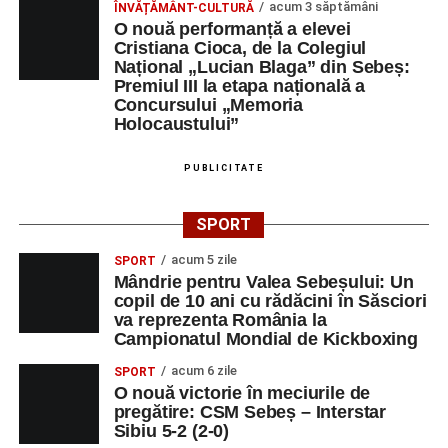
acum 3 săptămâni
ÎNVĂȚĂMÂNT-CULTURĂ
Orele 17.00–20.00
– Antrenamente libere pe traseul de
O nouă performanță a elevei
concurs.
Cristiana Cioca, de la Colegiul
Național „Lucian Blaga” din Sebeș:
Premiul III la etapa națională a
Centrul Cultural „Lucian Blaga”
Concursului „Memoria
Sebeș – Sala de spectacole
Holocaustului”
Ora 19.00
– Proiecție cinematografică:
„Unde merg
PUBLICITATE
elefanții”
(România, 2023), black comedy, în regia lui
Gabi Virginia Șarga și Cătălin Rotaru, producător Gabi
SPORT
Suciu.
acum 5 zile
SPORT
Mândrie pentru Valea Sebeșului: Un
DUMINICĂ, 23 AUGUST 2026
copil de 10 ani cu rădăcini în Săsciori
va reprezenta România la
Râpa Roșie
Campionatul Mondial de Kickboxing
acum 6 zile
SPORT
Ora 10.00
–
„Cicloaventurier de Sebeș”
– startul oficial
O nouă victorie în meciurile de
al competiției MTB pentru copii.
pregătire: CSM Sebeș – Interstar
Sibiu 5-2 (2-0)