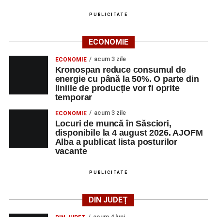
LUNI, 24 AUGUST 2026
PUBLICITATE
Casa Fanfarei din Petrești
ECONOMIE
Ora 18.00
– Activități recreative pentru copii, susținute de
trupele de teatru
„Gepetto”
și
„Pied Piper”
.
acum 3 zile
ECONOMIE
Kronospan reduce consumul de
Ora 19.00
–
Seară cu tradiții săsești
, cu participarea:
energie cu până la 50%. O parte din
liniile de producție vor fi oprite
temporar
Fanfarei din Petrești;
acum 3 zile
ECONOMIE
Trupei de Dansuri Săsești;
Locuri de muncă în Săsciori,
disponibile la 4 august 2026. AJOFM
Alexandrei Pamfilie;
Alba a publicat lista posturilor
Alfred Dahinten.
vacante
Ora 20.30
– Proiecție cinematografică:
„Napoli – New
PUBLICITATE
York”
(Italia, 2024), film de familie, AP12, după o poveste
de Federico Fellini și Tullio Pinelli.
DIN JUDEȚ
acum 4 luni