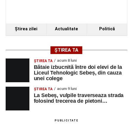
Piața Primăriei
Ora 19.00
–
Spectacol de vals și tango „Armonii în
Ştirea zilei
Actualitate
Politică
pași de dans”
Solistă:
Iulia Merca
(Opera Națională Română Cluj-
ȘTIREA TA
Napoca).
acum 8 luni
ŞTIREA TA
Acompaniază
Cluj Tango Orchestra
:
Bătaie izbucnită între doi elevi de la
Liceul Tehnologic Sebeș, din cauza
unei colege
Irina Indrei – pian
acum 9 luni
Robert Indrei – bandoneon
ŞTIREA TA
La Sebeș, vulpile traverseaza strada
Milena Vădan – vioară
folosind trecerea de pietoni…
Emanuel Elcean – contrabas
Adrian Lup – violoncel
PUBLICITATE
Dansatori:
Ioana Lascu și Horia Călin Pop
,
Raluca și