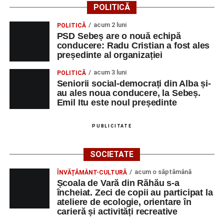
POLITICĂ
Vlad Dordea
.
acum 2 luni
POLITICĂ
Piața Primăriei
PSD Sebeș are o nouă echipă
conducere: Radu Cristian a fost ales
Orele 17.00–20.00
– Punct oficial de înscrieri și informații
președinte al organizației
(Race Office) pentru competiția
„Cicloaventurier de
acum 3 luni
POLITICĂ
Sebeș”
.
Seniorii social-democrați din Alba și-
au ales noua conducere, la Sebeș.
SÂMBĂTĂ, 22 AUGUST 2026
Emil Itu este noul președinte
Platoul Centrului Cultural „Lucian
PUBLICITATE
Blaga” Sebeș
SOCIETATE
Orele 10.00–20.00
– Punct oficial de înscrieri și informații
acum o săptămână
ÎNVĂȚĂMÂNT-CULTURĂ
(Race Office) pentru competiția
„Cicloaventurier de
Școala de Vară din Răhău s-a
Sebeș”
.
încheiat. Zeci de copii au participat la
ateliere de ecologie, orientare în
Râpa Roșie
carieră și activități recreative