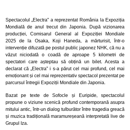
Spectacolul „Electra” a reprezentat România la Expoziția
Mondială de anul trecut din Japonia. După vizionarea
producției, Comisarul General al Expoziției Mondiale
2025 de la Osaka, Koji Haneda, a mărturisit, într-o
intervenție difuzată pe postul public japonez NHK, că nu a
văzut niciodată o coadă de aproape 5 kilometri de
spectatori care așteptau să obțină un bilet. Acesta a
declarat că „Electra” i s-a părut cel mai profund, cel mai
emoționant și cel mai reprezentativ spectacol prezentat pe
parcursul întregii Expoziții Mondiale din Japonia.
Bazat pe texte de Sofocle și Euripide, spectacolul
propune o viziune scenică profund contemporană asupra
mitului antic, într-un dialog tulburător între tragedia greacă
și muzica tradițională maramureșeană interpretată live de
Grupul Iza.