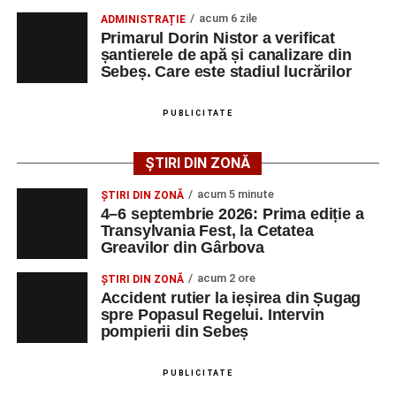
vals și tango din Piața Primăriei, dar și concertul de rock
acum 6 zile
ADMINISTRAȚIE
simfonic susținut în Grădina Muzeului Municipal „Ioan
Primarul Dorin Nistor a verificat
Raica”, sub bagheta dirijorului
Remus Grama
, alături de
șantierele de apă și canalizare din
muzicieni români de prestigiu.
Sebeș. Care este stadiul lucrărilor
Și în acest an, pe scenă vor urca atât artiști consacrați, cât
PUBLICITATE
și interpreți originari din Sebeș, care și-au construit
cariere de succes în țară și în străinătate.
ȘTIRI DIN ZONĂ
Festivalul include și o componentă cinematografică
acum 5 minute
ȘTIRI DIN ZONĂ
importantă. Publicul va putea urmări mai multe producții
4–6 septembrie 2026: Prima ediție a
Transylvania Fest, la Cetatea
realizate cu implicarea producătoarei
Gabi Suciu
,
Greavilor din Gârbova
originară din Sebeș, prezentă de-a lungul timpului la
unele dintre cele mai importante festivaluri europene de
acum 2 ore
ȘTIRI DIN ZONĂ
film.
Accident rutier la ieșirea din Șugag
spre Popasul Regelui. Intervin
pompierii din Sebeș
Un alt moment așteptat este show-ul susținut de
DJ
Phantom (Edy Schneider)
care va oferi un spectacol de
muzică electronică și un impresionant show de lasere în
PUBLICITATE