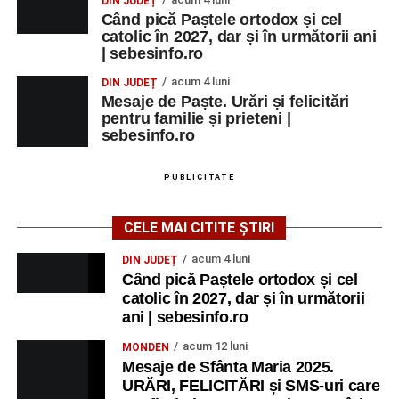
MARȚI, 25 AUGUST 2026
DIN JUDEȚ
Când pică Paștele ortodox și cel
catolic în 2027, dar și în următorii ani
Grădina Muzeului Municipal „Ioan
| sebesinfo.ro
Raica” Sebeș
acum 4 luni
DIN JUDEȚ
Mesaje de Paște. Urări și felicitări
Ora 18.00
–
„Armonia artelor”
– salon literar și întâlnire
pentru familie și prieteni |
cu artele plastice, organizat alături de artiști locali.
sebesinfo.ro
Ora 20.30
– Proiecție cinematografică:
„Primavera”
PUBLICITATE
(Italia, 2025), dramă inspirată de povestea nașterii operei
„Anotimpurile”
de Antonio Vivaldi (rating N-15).
CELE MAI CITITE ȘTIRI
MIERCURI, 26 AUGUST 2026
acum 4 luni
DIN JUDEȚ
Când pică Paștele ortodox și cel
catolic în 2027, dar și în următorii
Copiii în armonia orașului
ani | sebesinfo.ro
Ora 10.00
– Școala din Răhău: activități recreative pentru
acum 12 luni
MONDEN
copii.
Mesaje de Sfânta Maria 2025.
URĂRI, FELICITĂRI și SMS-uri care
Ora 11.00
– Curtea Școlii „M. Kogălniceanu”: activități