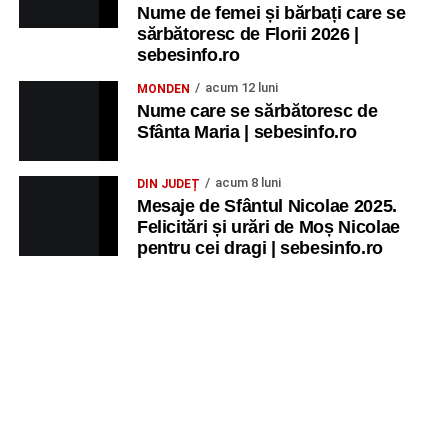
Nume de femei și bărbați care se
Ora 20.30
– Parcul Tineretului: proiecția filmului pentru
sărbătoresc de Florii 2026 |
copii
„Străjerii Deltei”
(România, 2021), film de familie și
sebesinfo.ro
aventură, AG.
acum 12 luni
MONDEN
Nume care se sărbătoresc de
JOI, 27 AUGUST 2026
Sfânta Maria | sebesinfo.ro
Grădina Muzeului Municipal „Ioan
acum 8 luni
DIN JUDEȚ
Raica” Sebeș
Mesaje de Sfântul Nicolae 2025.
Felicitări și urări de Moș Nicolae
pentru cei dragi | sebesinfo.ro
Ora 19.00
–
Sărbătoarea Seniorilor
– festivitatea de
premiere a cuplurilor care aniversează 50 de ani de
căsătorie.
Recital muzical:
Carmen Rădulescu Oprea
.
VINERI, 28 AUGUST 2026
Piața Primăriei