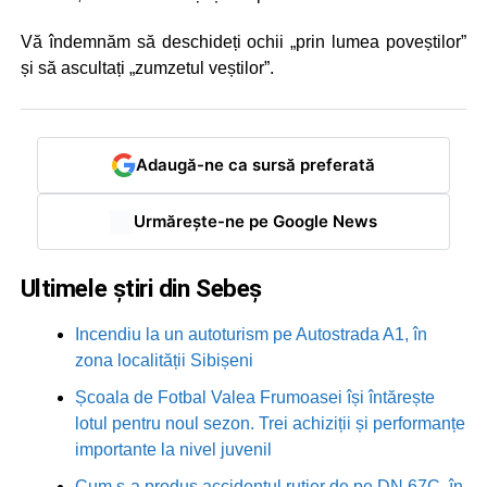
Vă îndemnăm să deschideți ochii „prin lumea poveștilor”
și să ascultați „zumzetul veștilor”.
Adaugă-ne ca sursă preferată
Urmărește-ne pe Google News
Ultimele știri din Sebeș
Incendiu la un autoturism pe Autostrada A1, în
zona localității Sibișeni
Școala de Fotbal Valea Frumoasei își întărește
lotul pentru noul sezon. Trei achiziții și performanțe
importante la nivel juvenil
Cum s-a produs accidentul rutier de pe DN 67C, în