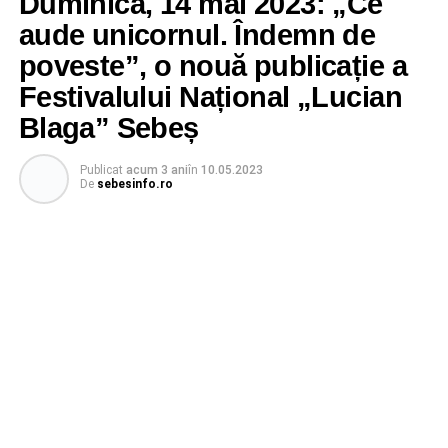
Duminică, 14 mai 2023: „Ce
aude unicornul. Îndemn de
poveste”, o nouă publicație a
Festivalului Național „Lucian
Blaga” Sebeș
Publicat
acum 3 ani
în
10.05.2023
De
sebesinfo.ro