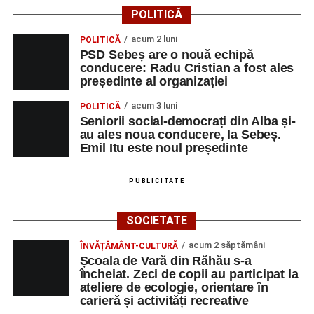
POLITICĂ
acum 2 luni
POLITICĂ
PSD Sebeș are o nouă echipă
conducere: Radu Cristian a fost ales
președinte al organizației
acum 3 luni
POLITICĂ
Seniorii social-democrați din Alba și-
au ales noua conducere, la Sebeș.
Emil Itu este noul președinte
PUBLICITATE
SOCIETATE
acum 2 săptămâni
ÎNVĂȚĂMÂNT-CULTURĂ
Școala de Vară din Răhău s-a
încheiat. Zeci de copii au participat la
ateliere de ecologie, orientare în
carieră și activități recreative