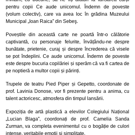
pentru copii Ce aude unicornul. Îndemn de poveste
(volum colectiv), care va avea loc în grădina Muzeului
Municipal „Ioan Raica” din Sebeş.
Poveștile din această carte ne poartă într-o călătorie
captivantă, cu personaje felurite, învățându-ne despre
bunătate, prietenie, curaj și despre încrederea că visele
se pot îndeplini. Ce aude unicornul. Îndemn de poveste
este despre bucuria copilăriei și sperăm că va fi cartea de
pe noptieră a multor copii și părinți.
Trupele de teatru Pied Piper și Gepetto, coordonate de
prof. Lavinia Donose, vor fi prezente pentru a anima, cu
talent actoricesc, atmosfera din timpul lansării.
Expoziția de artă plastică a elevilor Colegiului Național
„Lucian Blaga”, coordonați de prof. Camelia Sanda
Zurman, va completa evenimentul cu o bogăție de culori
intense, veritabile emoții și simplitate.