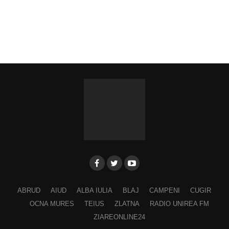
ABRUD
AIUD
ALBA IULIA
BLAJ
CAMPENI
CUGIR
OCNA MURES
TEIUS
ZLATNA
RADIO UNIREA FM
ZIAREONLINE24