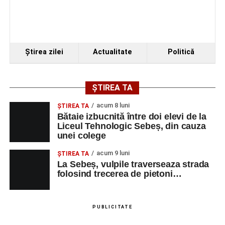
Ştirea zilei
Actualitate
Politică
ȘTIREA TA
acum 8 luni
ŞTIREA TA
Bătaie izbucnită între doi elevi de la
Liceul Tehnologic Sebeș, din cauza
unei colege
acum 9 luni
ŞTIREA TA
La Sebeș, vulpile traverseaza strada
folosind trecerea de pietoni…
PUBLICITATE