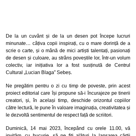
De la un cuvânt și de la un desen pot începe lucruri
minunate… câțiva copii inspirați, cu o mare dorință de a
scrie o carte, și o mână de mici artiști talentați, pasionați
de desen și culoare, au strâns poveștile lor, într-un volum
colectiv, iar inițiativa lor a fost susținută de Centrul
Cultural „Lucian Blaga” Sebeș.
Ne pregătim pentru o zi cu timp de poveste, prin acest
proiect editorial care își propune să-i încurajeze pe tinerii
creatori, și, în același timp, deschide orizontul copiilor
către lectură, le pune în valoare imaginația, creativitatea și
le dezvoltă sentimentul de respect față de scriitori.
Duminică, 14 mai 2023, începând cu orele 11.00, vă
invităm, cu bucurie, să ne fiți alături la lansarea cărții