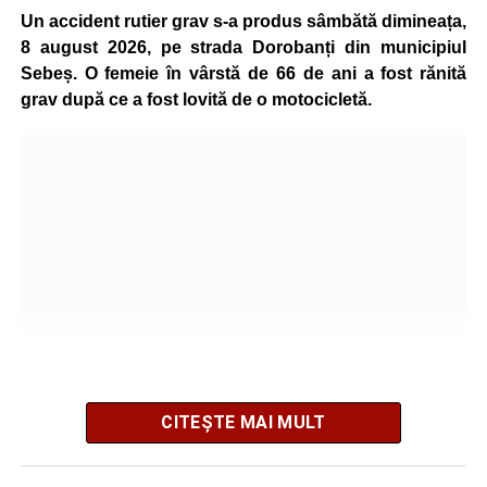
Un accident rutier grav s-a produs sâmbătă dimineața,
Urmărește-ne pe Google News
8 august 2026, pe strada Dorobanți din municipiul
Sebeș. O femeie în vârstă de 66 de ani a fost rănită
Ultimele știri din Sebeș
grav după ce a fost lovită de o motocicletă.
Incendiu la un autoturism pe Autostrada A1, în zona
localității Sibișeni
Școala de Fotbal Valea Frumoasei își întărește
lotul pentru noul sezon. Trei achiziții și performanțe
importante la nivel juvenil
Cum s-a produs accidentul rutier de pe DN 67C, în
urma căruia patru persoane au ajuns la spital
CITEȘTE MAI MULT
Potrivit informațiilor transmise de polițiști, în jurul orei