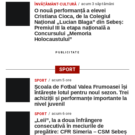
acum 3 săptămâni
ÎNVĂȚĂMÂNT-CULTURĂ
O nouă performanță a elevei
Cristiana Cioca, de la Colegiul
Național „Lucian Blaga” din Sebeș:
Premiul III la etapa națională a
Concursului „Memoria
Holocaustului”
PUBLICITATE
SPORT
acum 5 ore
SPORT
Școala de Fotbal Valea Frumoasei își
întărește lotul pentru noul sezon. Trei
achiziții și performanțe importante la
nivel juvenil
acum 6 ore
SPORT
„Leii”, la a doua înfrângere
consecutivă în meciurile de
pregătire: CFR Simeria – CSM Sebeș