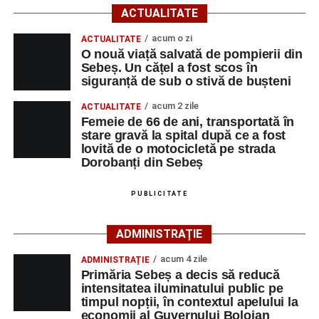
09:39, Poliția Municipiului Sebeș a fost sesizată, prin
ACTUALITATE
SNUAU 112, cu privire la producerea unui eveniment
rutier soldat cu victime.
acum o zi
ACTUALITATE
O nouă viață salvată de pompierii din
Sebeș. Un cățel a fost scos în
La fața locului s-au deplasat polițiștii rutieri, care au
siguranță de sub o stivă de bușteni
stabilit că un bărbat de 53 de ani, din Sebeș, conducea o
motocicletă pe direcția Daia Română – Sebeș. Acesta ar
acum 2 zile
ACTUALITATE
fi surprins și accidentat o femeie de 66 de ani, din Sebeș,
Femeie de 66 de ani, transportată în
stare gravă la spital după ce a fost
care traversa strada printr-un loc nepermis.
lovită de o motocicletă pe strada
Dorobanți din Sebeș
În urma impactului, femeia a suferit leziuni corporale
grave și a fost transportată la spital pentru acordarea de
PUBLICITATE
îngrijiri medicale de specialitate.
ADMINISTRAȚIE
Motociclistul a fost testat cu aparatul etilotest, rezultatul
fiind negativ.
acum 4 zile
ADMINISTRAȚIE
Primăria Sebeș a decis să reducă
Polițiștii continuă cercetările pentru stabilirea tuturor
intensitatea iluminatului public pe
împrejurărilor în care s-a produs accidentul, în cadrul unui
timpul nopții, în contextul apelului la
economii al Guvernului Bolojan
dosar penal întocmit pentru săvârșirea infracțiunii de