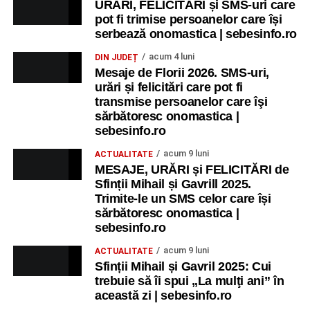
URĂRI, FELICITĂRI și SMS-uri care
pot fi trimise persoanelor care își
serbează onomastica | sebesinfo.ro
acum 4 luni
DIN JUDEȚ
Mesaje de Florii 2026. SMS-uri,
urări și felicitări care pot fi
transmise persoanelor care îşi
sărbătoresc onomastica |
sebesinfo.ro
acum 9 luni
ACTUALITATE
MESAJE, URĂRI și FELICITĂRI de
Sfinții Mihail și Gavrill 2025.
Trimite-le un SMS celor care își
sărbătoresc onomastica |
sebesinfo.ro
acum 9 luni
ACTUALITATE
Sfinții Mihail și Gavril 2025: Cui
trebuie să îi spui „La mulţi ani” în
această zi | sebesinfo.ro