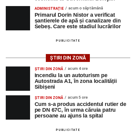
vătămare corporală din culpă.
acum o săptămână
ADMINISTRAȚIE
Primarul Dorin Nistor a verificat
șantierele de apă și canalizare din
Sebeș. Care este stadiul lucrărilor
Adaugă-ne ca sursă preferată
PUBLICITATE
Urmărește-ne pe Google News
ȘTIRI DIN ZONĂ
Ultimele știri din Sebeș
acum 4 ore
ȘTIRI DIN ZONĂ
Incendiu la un autoturism pe
Incendiu la un autoturism pe Autostrada A1, în zona
Autostrada A1, în zona localității
Sibișeni
localității Sibișeni
acum 5 ore
Școala de Fotbal Valea Frumoasei își întărește
ȘTIRI DIN ZONĂ
Cum s-a produs accidentul rutier de
lotul pentru noul sezon. Trei achiziții și performanțe
pe DN 67C, în urma căruia patru
importante la nivel juvenil
persoane au ajuns la spital
Cum s-a produs accidentul rutier de pe DN 67C, în
urma căruia patru persoane au ajuns la spital
PUBLICITATE