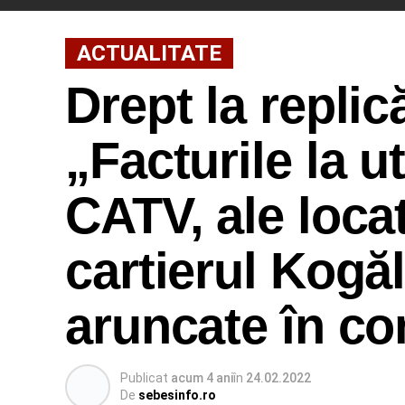
ACTUALITATE
Drept la replic
„Facturile la uti
CATV, ale locat
cartierul Kogă
aruncate în co
Publicat
acum 4 ani
în
24.02.2022
De
sebesinfo.ro