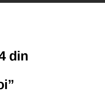
4 din
oi”