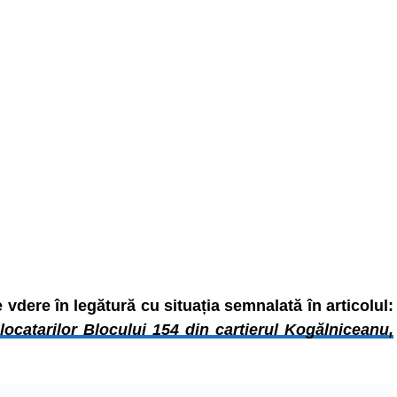
dere în legătură cu situația semnalată în articolul:
le locatarilor Blocului 154 din cartierul Kogălniceanu,