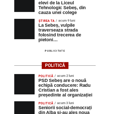
elevi de la Liceul
Tehnologic Sebeș, din
cauza unei colege
acum 9 luni
ŞTIREA TA
La Sebeș, vulpile
traverseaza strada
folosind trecerea de
pietoni…
PUBLICITATE
POLITICĂ
acum 2 luni
POLITICĂ
PSD Sebeș are o nouă
echipă conducere: Radu
Cristian a fost ales
președinte al organizației
acum 3 luni
POLITICĂ
Seniorii social-democrați
din Alba și-au ales noua