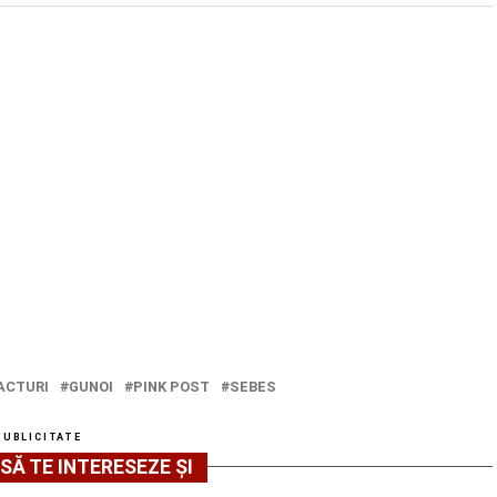
ACTURI
GUNOI
PINK POST
SEBES
PUBLICITATE
SĂ TE INTERESEZE ȘI