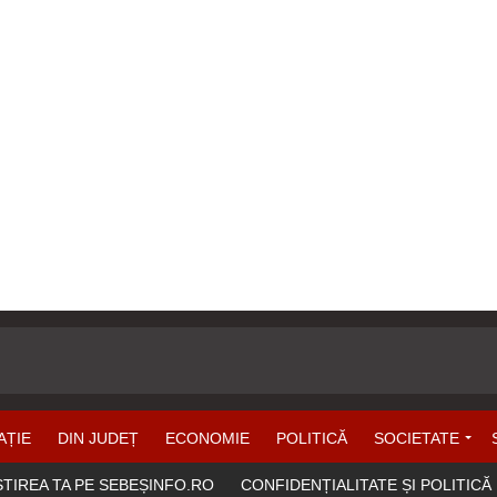
AȚIE
DIN JUDEȚ
ECONOMIE
POLITICĂ
SOCIETATE
ȘTIREA TA PE SEBEȘINFO.RO
CONFIDENȚIALITATE ȘI POLITICĂ