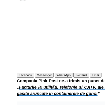
Facebook
Messenger
WhatsApp
Twitter/X
Email
Compania Pink Post ne-a trimis un punct de v
„
Facturile la utilități, telefonie și CATV, a
găsite aruncate în containerele de gunoi
”