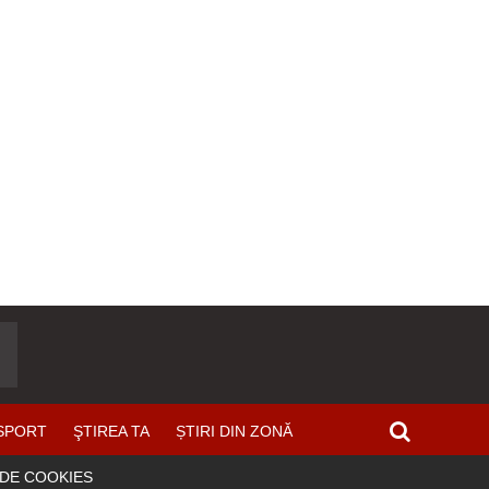
SPORT
ŞTIREA TA
ȘTIRI DIN ZONĂ
 DE COOKIES