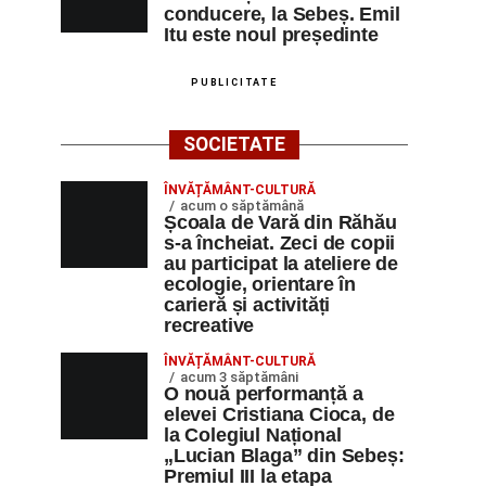
conducere, la Sebeș. Emil
Itu este noul președinte
PUBLICITATE
SOCIETATE
ÎNVĂȚĂMÂNT-CULTURĂ
acum o săptămână
Școala de Vară din Răhău
s-a încheiat. Zeci de copii
au participat la ateliere de
ecologie, orientare în
carieră și activități
recreative
ÎNVĂȚĂMÂNT-CULTURĂ
acum 3 săptămâni
O nouă performanță a
elevei Cristiana Cioca, de
la Colegiul Național
„Lucian Blaga” din Sebeș:
Premiul III la etapa