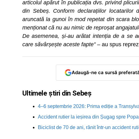
articolul apărut în publicația dvs. privind plicu
din Sebeș. Conform declarațiilor locatarilor 
aruncată la gunoi în mod repetat din scara blo
menționat că nu au nimic de reproșat angajatulu
De asemenea, și-au arătat intenția de a se ad
care săvârșește aceste fapte”
– au spus repreze
Adaugă-ne ca sursă preferat
Ultimele știri din Sebeș
4–6 septembrie 2026: Prima ediție a Transylva
Accident rutier la ieșirea din Șugag spre Popa
Biciclist de 70 de ani, rănit într-un accident 