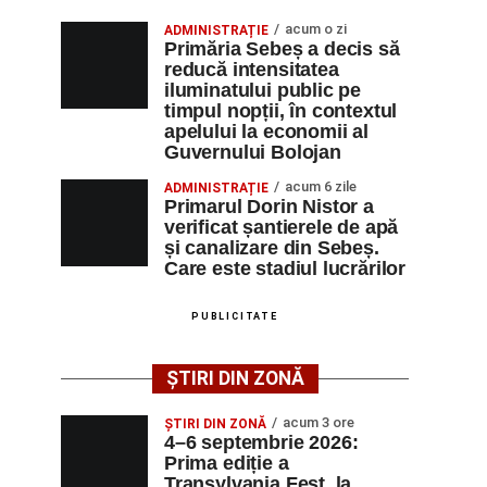
acum o zi
ADMINISTRAȚIE
Primăria Sebeș a decis să
reducă intensitatea
iluminatului public pe
timpul nopții, în contextul
apelului la economii al
Guvernului Bolojan
acum 6 zile
ADMINISTRAȚIE
Primarul Dorin Nistor a
verificat șantierele de apă
și canalizare din Sebeș.
Care este stadiul lucrărilor
PUBLICITATE
ȘTIRI DIN ZONĂ
acum 3 ore
ȘTIRI DIN ZONĂ
4–6 septembrie 2026:
Prima ediție a
Transylvania Fest, la