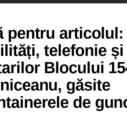
ă pentru articolul:
lități, telefonie și
arilor Blocului 15
lniceanu, găsite
ntainerele de gun