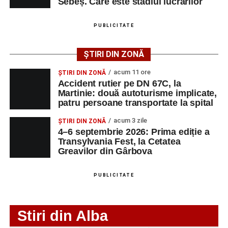
Sebeș. Care este stadiul lucrărilor
Adaugă-ne ca sursă preferată
PUBLICITATE
Urmărește-ne pe Google News
ȘTIRI DIN ZONĂ
Ultimele știri din Sebeș
acum 11 ore
ȘTIRI DIN ZONĂ
Accident rutier pe DN 67C, la
Accident rutier pe DN 67C, la Martinie: două
Martinie: două autoturisme implicate,
patru persoane transportate la spital
autoturisme implicate, patru persoane
transportate la spital
acum 3 zile
ȘTIRI DIN ZONĂ
4–6 septembrie 2026: Prima ediție a
Investiție majoră în energie verde la Sebeș:
Transylvania Fest, la Cetatea
centrală solară de 67,4 MWp și baterii de 181 MWh
Greavilor din Gârbova
O nouă viață salvată de pompierii din Sebeș. Un
cățel a fost scos în siguranță de sub o stivă de
PUBLICITATE
bușteni
Stiri din Alba