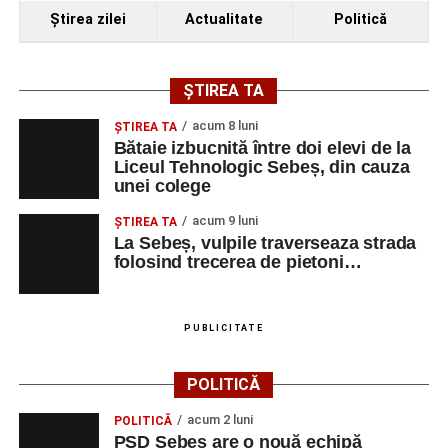
Ştirea zilei
Actualitate
Politică
ȘTIREA TA
acum 8 luni
ŞTIREA TA
Bătaie izbucnită între doi elevi de la
Liceul Tehnologic Sebeș, din cauza
unei colege
acum 9 luni
ŞTIREA TA
La Sebeș, vulpile traverseaza strada
folosind trecerea de pietoni…
PUBLICITATE
POLITICĂ
acum 2 luni
POLITICĂ
PSD Sebeș are o nouă echipă