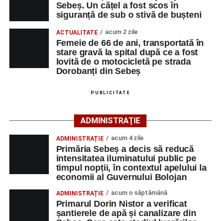
Sebeș. Un cățel a fost scos în
La fața locului s-au deplasat polițiștii rutieri, care au
siguranță de sub o stivă de bușteni
stabilit că un bărbat de 53 de ani, din Sebeș, conducea o
motocicletă pe direcția Daia Română – Sebeș. Acesta ar
acum 2 zile
ACTUALITATE
fi surprins și accidentat o femeie de 66 de ani, din Sebeș,
Femeie de 66 de ani, transportată în
stare gravă la spital după ce a fost
care traversa strada printr-un loc nepermis.
lovită de o motocicletă pe strada
Dorobanți din Sebeș
În urma impactului, femeia a suferit leziuni corporale
grave și a fost transportată la spital pentru acordarea de
PUBLICITATE
îngrijiri medicale de specialitate.
ADMINISTRAȚIE
Motociclistul a fost testat cu aparatul etilotest, rezultatul
fiind negativ.
acum 4 zile
ADMINISTRAȚIE
Primăria Sebeș a decis să reducă
Polițiștii continuă cercetările pentru stabilirea tuturor
intensitatea iluminatului public pe
împrejurărilor în care s-a produs accidentul, în cadrul unui
timpul nopții, în contextul apelului la
economii al Guvernului Bolojan
dosar penal întocmit pentru săvârșirea infracțiunii de
vătămare corporală din culpă.
acum o săptămână
ADMINISTRAȚIE
Primarul Dorin Nistor a verificat
șantierele de apă și canalizare din