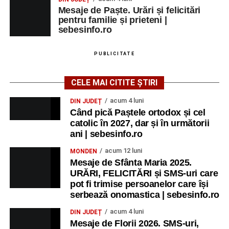
Mesaje de Paște. Urări și felicitări
pentru familie și prieteni |
sebesinfo.ro
PUBLICITATE
CELE MAI CITITE ȘTIRI
acum 4 luni
DIN JUDEȚ
Când pică Paștele ortodox și cel
catolic în 2027, dar și în următorii
ani | sebesinfo.ro
acum 12 luni
MONDEN
Mesaje de Sfânta Maria 2025.
URĂRI, FELICITĂRI și SMS-uri care
pot fi trimise persoanelor care își
serbează onomastica | sebesinfo.ro
acum 4 luni
DIN JUDEȚ
Mesaje de Florii 2026. SMS-uri,