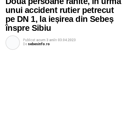
Două persoane rănite, în urma
unui accident rutier petrecut
pe DN 1, la ieșirea din Sebeș
înspre Sibiu
Publicat
acum 3 ani
în
03.04.2023
De
sebesinfo.ro