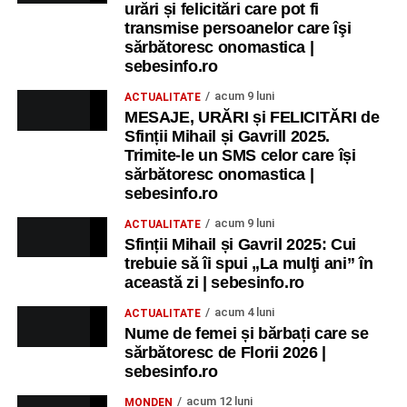
urări și felicitări care pot fi
transmise persoanelor care îşi
sărbătoresc onomastica |
sebesinfo.ro
acum 9 luni
ACTUALITATE
MESAJE, URĂRI și FELICITĂRI de
Sfinții Mihail și Gavrill 2025.
Trimite-le un SMS celor care își
sărbătoresc onomastica |
sebesinfo.ro
acum 9 luni
ACTUALITATE
Sfinții Mihail și Gavril 2025: Cui
trebuie să îi spui „La mulţi ani” în
această zi | sebesinfo.ro
acum 4 luni
ACTUALITATE
Nume de femei și bărbați care se
sărbătoresc de Florii 2026 |
sebesinfo.ro
acum 12 luni
MONDEN