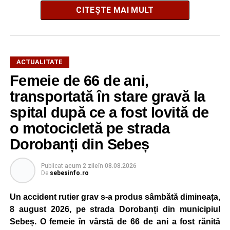
după o operațiune de scurtă durată au reușit să extragă
CITEȘTE MAI MULT
animalul în siguranță. Cățelul a fost scos teafăr și
nevătămat, spre bucuria celor care au asistat la
intervenție.
ACTUALITATE
Pentru pompierii din Sebeș, fiecare misiune este
Femeie de 66 de ani,
importantă, indiferent dacă este vorba despre salvarea
transportată în stare gravă la
unei persoane sau a unui animal.
spital după ce a fost lovită de
„Pentru noi, fiecare viață contează!”
, au transmis
o motocicletă pe strada
reprezentanții ISU Alba.
Dorobanți din Sebeș
Publicat
acum 2 zile
în
08.08.2026
Adaugă-ne ca sursă preferată
De
sebesinfo.ro
Un accident rutier grav s-a produs sâmbătă dimineața,
Urmărește-ne pe Google News
8 august 2026, pe strada Dorobanți din municipiul
Sebeș. O femeie în vârstă de 66 de ani a fost rănită