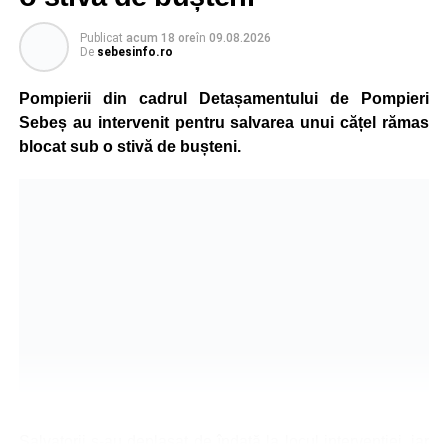
Publicat
acum 18 ore
în
09.08.2026
De
sebesinfo.ro
Pompierii din cadrul Detașamentului de Pompieri
Sebeș au intervenit pentru salvarea unui cățel rămas
blocat sub o stivă de bușteni.
Salvatorii s-au deplasat de îndată la locul intervenției, iar