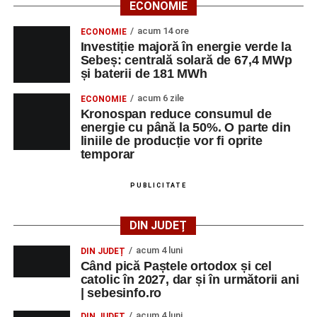
ECONOMIE
acum 14 ore
ECONOMIE
Investiție majoră în energie verde la
Sebeș: centrală solară de 67,4 MWp
și baterii de 181 MWh
acum 6 zile
ECONOMIE
Kronospan reduce consumul de
energie cu până la 50%. O parte din
liniile de producție vor fi oprite
temporar
PUBLICITATE
DIN JUDEȚ
acum 4 luni
DIN JUDEȚ
Când pică Paștele ortodox și cel
catolic în 2027, dar și în următorii ani
| sebesinfo.ro
acum 4 luni
DIN JUDEȚ