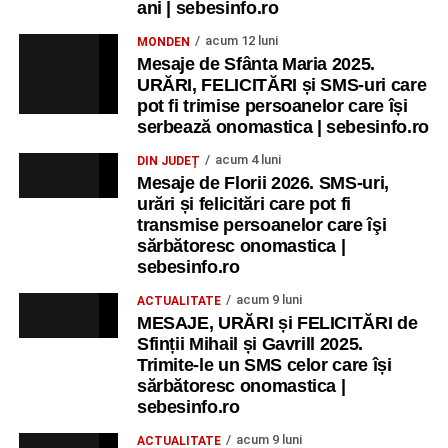
ani | sebesinfo.ro
acum 12 luni
MONDEN
Mesaje de Sfânta Maria 2025.
URĂRI, FELICITĂRI și SMS-uri care
pot fi trimise persoanelor care își
serbează onomastica | sebesinfo.ro
acum 4 luni
DIN JUDEȚ
Mesaje de Florii 2026. SMS-uri,
urări și felicitări care pot fi
transmise persoanelor care îşi
sărbătoresc onomastica |
sebesinfo.ro
acum 9 luni
ACTUALITATE
MESAJE, URĂRI și FELICITĂRI de
Sfinții Mihail și Gavrill 2025.
Trimite-le un SMS celor care își
sărbătoresc onomastica |
sebesinfo.ro
acum 9 luni
ACTUALITATE