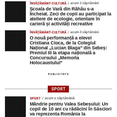
acum 2 săptămâni
ÎNVĂȚĂMÂNT-CULTURĂ
Școala de Vară din Răhău s-a
încheiat. Zeci de copii au participat la
ateliere de ecologie, orientare în
carieră și activități recreative
acum 3 săptămâni
ÎNVĂȚĂMÂNT-CULTURĂ
O nouă performanță a elevei
Cristiana Cioca, de la Colegiul
Național „Lucian Blaga” din Sebeș:
Premiul III la etapa națională a
Concursului „Memoria
Holocaustului”
PUBLICITATE
SPORT
acum o săptămână
SPORT
Mândrie pentru Valea Sebeșului: Un
copil de 10 ani cu rădăcini în Săsciori
va reprezenta România la