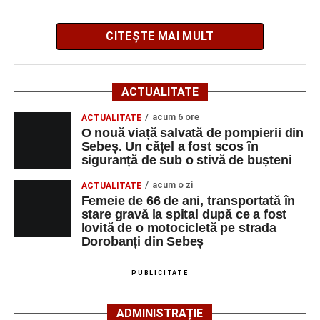
CITEȘTE MAI MULT
Potrivit informațiilor transmise de polițiști, în jurul orei
09:39, Poliția Municipiului Sebeș a fost sesizată, prin
ACTUALITATE
SNUAU 112, cu privire la producerea unui eveniment
rutier soldat cu victime.
acum 6 ore
ACTUALITATE
O nouă viață salvată de pompierii din
Sebeș. Un cățel a fost scos în
La fața locului s-au deplasat polițiștii rutieri, care au
siguranță de sub o stivă de bușteni
stabilit că un bărbat de 53 de ani, din Sebeș, conducea o
motocicletă pe direcția Daia Română – Sebeș. Acesta ar
acum o zi
ACTUALITATE
fi surprins și accidentat o femeie de 66 de ani, din Sebeș,
Femeie de 66 de ani, transportată în
stare gravă la spital după ce a fost
care traversa strada printr-un loc nepermis.
lovită de o motocicletă pe strada
Dorobanți din Sebeș
În urma impactului, femeia a suferit leziuni corporale
grave și a fost transportată la spital pentru acordarea de
PUBLICITATE
îngrijiri medicale de specialitate.
ADMINISTRAȚIE
Motociclistul a fost testat cu aparatul etilotest, rezultatul