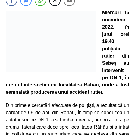
Miercuri, 16
noiembrie
2022, în
jurul orei
19.40,
polițiștii
rutieri din
Sebeș au
intervenit
pe DN 1, în
dreptul intersecției cu localitatea Răhău, unde a fost
semnalată producerea unui accident rutier.
Din primele cercetări efectuate de polițiști, a rezultat că un
bărbat de 68 de ani, din Răhău, în timp ce conducea un
autoturism, pe DN 1, a schimbat direcția, pentru a intra pe
drumul lateral care duce spre localitatea Răhău și a intrat
în coliziune cu un autoturism care se deplasa din sens