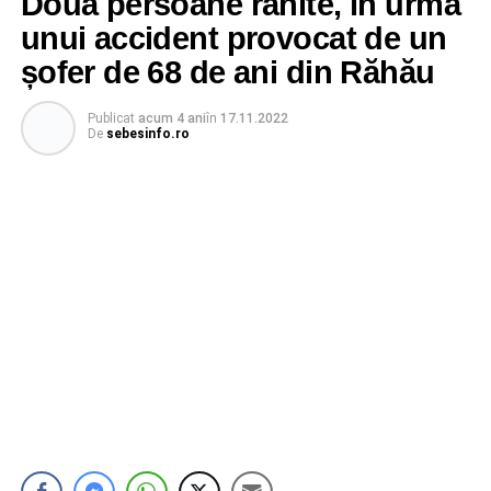
Două persoane rănite, în urma
unui accident provocat de un
șofer de 68 de ani din Răhău
Publicat
acum 4 ani
în
17.11.2022
De
sebesinfo.ro