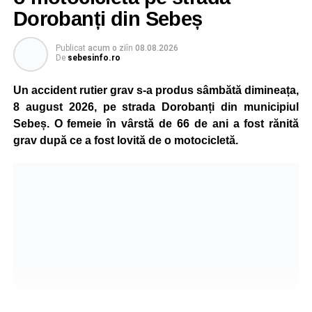
Dorobanți din Sebeș
Publicat
acum o zi
în
08.08.2026
Adaugă-ne ca sursă preferată
De
sebesinfo.ro
Un accident rutier grav s-a produs sâmbătă dimineața,
Urmărește-ne pe Google News
8 august 2026, pe strada Dorobanți din municipiul
Sebeș. O femeie în vârstă de 66 de ani a fost rănită
Ultimele știri din Sebeș
grav după ce a fost lovită de o motocicletă.
Investiție majoră în energie verde la Sebeș:
centrală solară de 67,4 MWp și baterii de 181 MWh
O nouă viață salvată de pompierii din Sebeș. Un
cățel a fost scos în siguranță de sub o stivă de
bușteni
Femeie de 66 de ani, transportată în stare gravă la
spital după ce a fost lovită de o motocicletă pe
strada Dorobanți din Sebeș