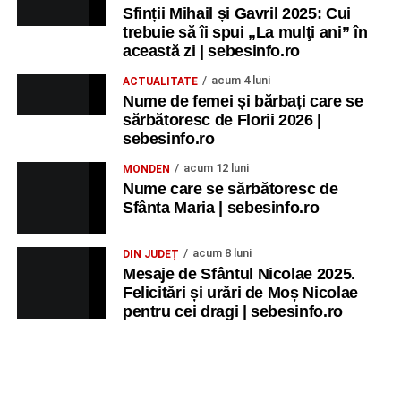
Sfinții Mihail și Gavril 2025: Cui
trebuie să îi spui „La mulţi ani” în
această zi | sebesinfo.ro
acum 4 luni
ACTUALITATE
Nume de femei și bărbați care se
sărbătoresc de Florii 2026 |
sebesinfo.ro
acum 12 luni
MONDEN
Nume care se sărbătoresc de
Sfânta Maria | sebesinfo.ro
acum 8 luni
DIN JUDEȚ
Mesaje de Sfântul Nicolae 2025.
Felicitări și urări de Moș Nicolae
pentru cei dragi | sebesinfo.ro