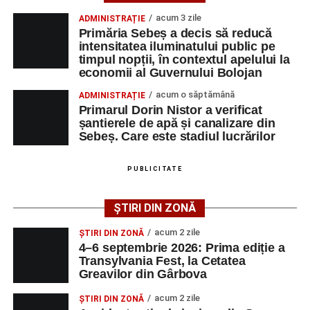
fiind negativ.
acum 3 zile
ADMINISTRAȚIE
Primăria Sebeș a decis să reducă
Polițiștii continuă cercetările pentru stabilirea tuturor
intensitatea iluminatului public pe
împrejurărilor în care s-a produs accidentul, în cadrul unui
timpul nopții, în contextul apelului la
economii al Guvernului Bolojan
dosar penal întocmit pentru săvârșirea infracțiunii de
vătămare corporală din culpă.
acum o săptămână
ADMINISTRAȚIE
Primarul Dorin Nistor a verificat
șantierele de apă și canalizare din
Sebeș. Care este stadiul lucrărilor
Adaugă-ne ca sursă preferată
PUBLICITATE
Urmărește-ne pe Google News
ȘTIRI DIN ZONĂ
Ultimele știri din Sebeș
acum 2 zile
ȘTIRI DIN ZONĂ
4–6 septembrie 2026: Prima ediție a
Investiție majoră în energie verde la Sebeș:
Transylvania Fest, la Cetatea
Greavilor din Gârbova
centrală solară de 67,4 MWp și baterii de 181 MWh
acum 2 zile
O nouă viață salvată de pompierii din Sebeș. Un
ȘTIRI DIN ZONĂ