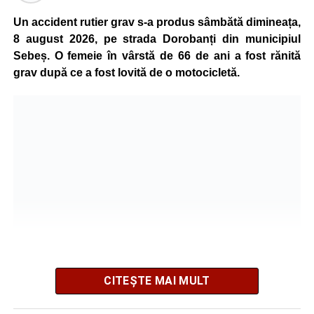
Un accident rutier grav s-a produs sâmbătă dimineața,
Urmărește-ne pe Google News
8 august 2026, pe strada Dorobanți din municipiul
Sebeș. O femeie în vârstă de 66 de ani a fost rănită
Ultimele știri din Sebeș
grav după ce a fost lovită de o motocicletă.
O nouă viață salvată de pompierii din Sebeș. Un
cățel a fost scos în siguranță de sub o stivă de
bușteni
Femeie de 66 de ani, transportată în stare gravă la
spital după ce a fost lovită de o motocicletă pe
strada Dorobanți din Sebeș
Accident pe strada Dorobanți din Sebeș: fermeie
de 66 de ani rănită grav, după ce a fost lovită de o
motocicletă
CITEȘTE MAI MULT
Potrivit informațiilor transmise de polițiști, în jurul orei