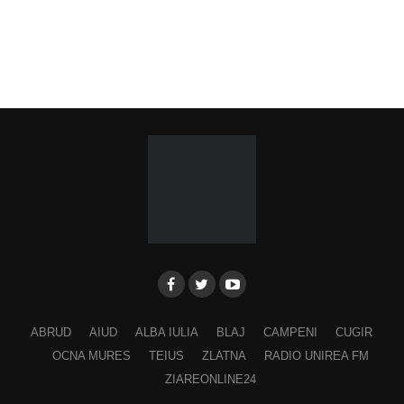
ABRUD
AIUD
ALBA IULIA
BLAJ
CAMPENI
CUGIR
OCNA MURES
TEIUS
ZLATNA
RADIO UNIREA FM
ZIAREONLINE24