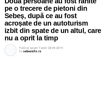
Două persoane au fost rănite
pe o trecere de pietoni din
Sebeș, după ce au fost
acroșate de un autoturism
izbit din spate de un altul, care
nu a oprit la timp
Publicat
acum 7 ani
în
28.09.2019
De
sebesinfo.ro