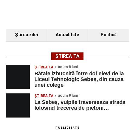
Ştirea zilei
Actualitate
Politică
ȘTIREA TA
acum 8 luni
ŞTIREA TA
Bătaie izbucnită între doi elevi de la
Liceul Tehnologic Sebeș, din cauza
unei colege
acum 9 luni
ŞTIREA TA
La Sebeș, vulpile traverseaza strada
folosind trecerea de pietoni…
PUBLICITATE