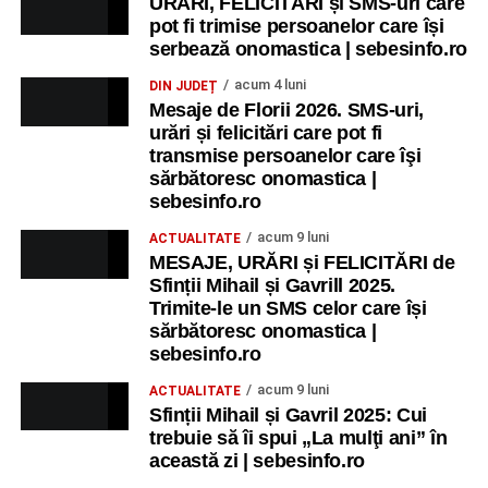
URĂRI, FELICITĂRI și SMS-uri care
pot fi trimise persoanelor care își
serbează onomastica | sebesinfo.ro
acum 4 luni
DIN JUDEȚ
Mesaje de Florii 2026. SMS-uri,
urări și felicitări care pot fi
transmise persoanelor care îşi
sărbătoresc onomastica |
sebesinfo.ro
acum 9 luni
ACTUALITATE
MESAJE, URĂRI și FELICITĂRI de
Sfinții Mihail și Gavrill 2025.
Trimite-le un SMS celor care își
sărbătoresc onomastica |
sebesinfo.ro
acum 9 luni
ACTUALITATE
Sfinții Mihail și Gavril 2025: Cui
trebuie să îi spui „La mulţi ani” în
această zi | sebesinfo.ro