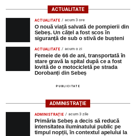
09:39, Poliția Municipiului Sebeș a fost sesizată, prin
ACTUALITATE
SNUAU 112, cu privire la producerea unui eveniment
rutier soldat cu victime.
acum 3 ore
ACTUALITATE
O nouă viață salvată de pompierii din
Sebeș. Un cățel a fost scos în
La fața locului s-au deplasat polițiștii rutieri, care au
siguranță de sub o stivă de bușteni
stabilit că un bărbat de 53 de ani, din Sebeș, conducea o
motocicletă pe direcția Daia Română – Sebeș. Acesta ar
acum o zi
ACTUALITATE
fi surprins și accidentat o femeie de 66 de ani, din Sebeș,
Femeie de 66 de ani, transportată în
stare gravă la spital după ce a fost
care traversa strada printr-un loc nepermis.
lovită de o motocicletă pe strada
Dorobanți din Sebeș
În urma impactului, femeia a suferit leziuni corporale
grave și a fost transportată la spital pentru acordarea de
PUBLICITATE
îngrijiri medicale de specialitate.
ADMINISTRAȚIE
Motociclistul a fost testat cu aparatul etilotest, rezultatul
fiind negativ.
acum 3 zile
ADMINISTRAȚIE
Primăria Sebeș a decis să reducă
Polițiștii continuă cercetările pentru stabilirea tuturor
intensitatea iluminatului public pe
împrejurărilor în care s-a produs accidentul, în cadrul unui
timpul nopții, în contextul apelului la