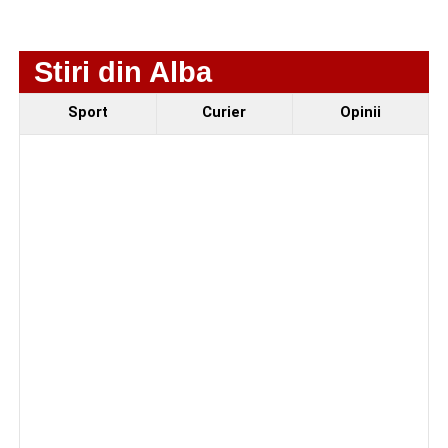
de 66 de ani rănită grav, după ce a fost lovită de o
motocicletă
Stiri din Alba
Sport
Curier
Opinii