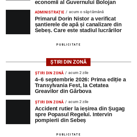
economii al Guvernului Bolojan
dosar penal întocmit pentru săvârșirea infracțiunii de
vătămare corporală din culpă.
acum o săptămână
ADMINISTRAȚIE
Primarul Dorin Nistor a verificat
șantierele de apă și canalizare din
Sebeș. Care este stadiul lucrărilor
Adaugă-ne ca sursă preferată
PUBLICITATE
Urmărește-ne pe Google News
ȘTIRI DIN ZONĂ
Ultimele știri din Sebeș
acum 2 zile
ȘTIRI DIN ZONĂ
4–6 septembrie 2026: Prima ediție a
O nouă viață salvată de pompierii din Sebeș. Un
Transylvania Fest, la Cetatea
Greavilor din Gârbova
cățel a fost scos în siguranță de sub o stivă de
bușteni
acum 2 zile
ȘTIRI DIN ZONĂ
Accident rutier la ieșirea din Șugag
Femeie de 66 de ani, transportată în stare gravă la
spre Popasul Regelui. Intervin
spital după ce a fost lovită de o motocicletă pe
pompierii din Sebeș
strada Dorobanți din Sebeș
Accident pe strada Dorobanți din Sebeș: fermeie
PUBLICITATE