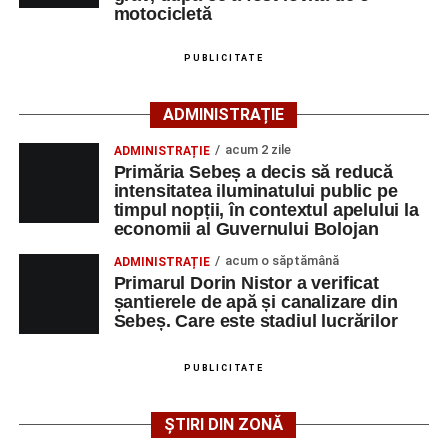
și perseverența pot depăși orice graniță. În drumul său
motocicletă
absentat motivat.
spre Campionatul Mondial, Pablo este sprijinit și de
unchiul său din județul Alba, omul de afaceri Valer Bodea,
La partida disputată în această dimineață pe „Pielarul” a
PUBLICITATE
fondatorul companiei Bodea Impact Construct SRL, care îi
fost prezentă și o mică galerie a formației din Sebeș, care
este sponsor oficial.
și-a încurajat echipa pe întreaga durată a jocului.
ADMINISTRAȚIE
acum 2 zile
ADMINISTRAȚIE
Primăria Sebeș a decis să reducă
intensitatea iluminatului public pe
timpul nopții, în contextul apelului la
economii al Guvernului Bolojan
acum o săptămână
ADMINISTRAȚIE
Primarul Dorin Nistor a verificat
șantierele de apă și canalizare din
Sebeș. Care este stadiul lucrărilor
PUBLICITATE
CSM Sebeș va disputa următorul meci de verificare
ȘTIRI DIN ZONĂ
miercuri, 5 august, de la ora 19.30, tot pe terenul din
Povestea lui Pablo José Angel Mora Estrada este una