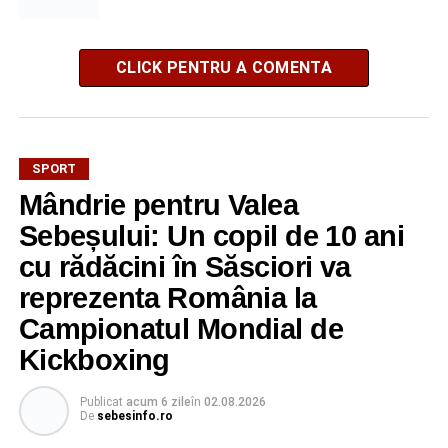
CLICK PENTRU A COMENTA
SPORT
Mândrie pentru Valea
Sebeșului: Un copil de 10 ani
cu rădăcini în Săsciori va
reprezenta România la
Campionatul Mondial de
Kickboxing
Publicat
acum 6 zile
în
02.08.2026
De
sebesinfo.ro