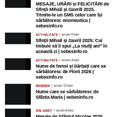
MESAJE, URĂRI și FELICITĂRI de
Sfinții Mihail și Gavrill 2025.
Trimite-le un SMS celor care își
sărbătoresc onomastica |
sebesinfo.ro
acum 9 luni
ACTUALITATE
Sfinții Mihail și Gavril 2025: Cui
trebuie să îi spui „La mulţi ani” în
această zi | sebesinfo.ro
acum 4 luni
ACTUALITATE
Nume de femei și bărbați care se
sărbătoresc de Florii 2026 |
sebesinfo.ro
acum 12 luni
MONDEN
Nume care se sărbătoresc de
Sfânta Maria | sebesinfo.ro
acum 8 luni
DIN JUDEȚ
Mesaje de Sfântul Nicolae 2025.