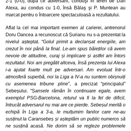
2-1 (0-0), după ce adversarii, conduşi în teren de Dan
Alexa, au condus cu 1-0, însă Bălaş şi P. Muntean au
marcat pentru o întoarcere spectaculoasă a rezultatului.
Aflat la cel mai important exemen al carierei, antrenorul
Doru Oancea a recunoscut că Șurianu nu s-a prezentat la
nivelul așteptat. “G
olul primit a declanșat energiile, am
crezut în noi până la final. Le-am spus băieților că avem
nevoie de atitudine, curaj și implicare și astfel am întors
rezultatul. Noi am pregătit altceva, însă prezența lui Alexa
i-a ajutat foarte mult pe adversari. Am evoluat într-o
atmosferă superbă, noi la Liga a IV-a nu suntem obișnuiți
cu asemenea tribune pline
”, a precizat “principalul”
Sebeșului. “Ș
ansele rămân în continuare egale, avem
exemplul PSG-Barcelona, returul va fi la fel de dificil,
întrucât adversarul nu mai are ce pierde. Sebeșul merită o
echipă în Liga a 3-a, le mulțumim fanilor care ne-au
susținut la Caransebeș și așteptăm un public numeros să
ne susțină acasă. Ne dorim să se regleze problemele