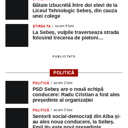
Bătaie izbucnită între doi elevi de la
Liceul Tehnologic Sebeș, din cauza
unei colege
acum 9 luni
ŞTIREA TA
La Sebeș, vulpile traverseaza strada
folosind trecerea de pietoni…
PUBLICITATE
POLITICĂ
acum 2 luni
POLITICĂ
PSD Sebeș are o nouă echipă
conducere: Radu Cristian a fost ales
președinte al organizației
acum 3 luni
POLITICĂ
Seniorii social-democrați din Alba și-
au ales noua conducere, la Sebeș.
Emil Itu este noul președinte