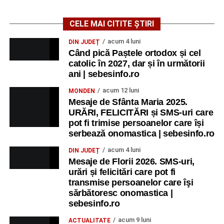
CELE MAI CITITE ȘTIRI
acum 4 luni
DIN JUDEȚ
Când pică Paștele ortodox și cel
catolic în 2027, dar și în următorii
ani | sebesinfo.ro
acum 12 luni
MONDEN
Mesaje de Sfânta Maria 2025.
URĂRI, FELICITĂRI și SMS-uri care
pot fi trimise persoanelor care își
serbează onomastica | sebesinfo.ro
acum 4 luni
DIN JUDEȚ
Mesaje de Florii 2026. SMS-uri,
urări și felicitări care pot fi
transmise persoanelor care îşi
sărbătoresc onomastica |
sebesinfo.ro
acum 9 luni
ACTUALITATE