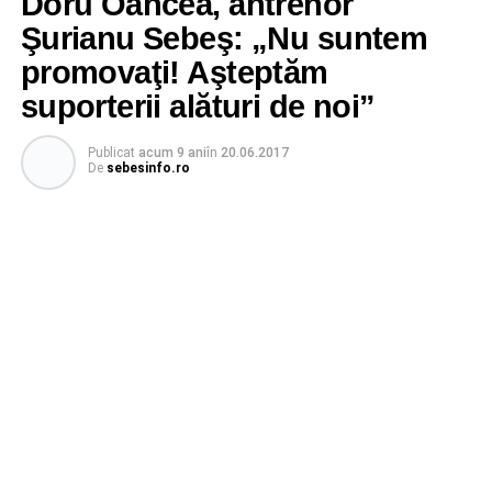
Doru Oancea, antrenor
Şurianu Sebeş: „Nu suntem
promovaţi! Aşteptăm
suporterii alături de noi”
Publicat
acum 9 ani
în
20.06.2017
De
sebesinfo.ro