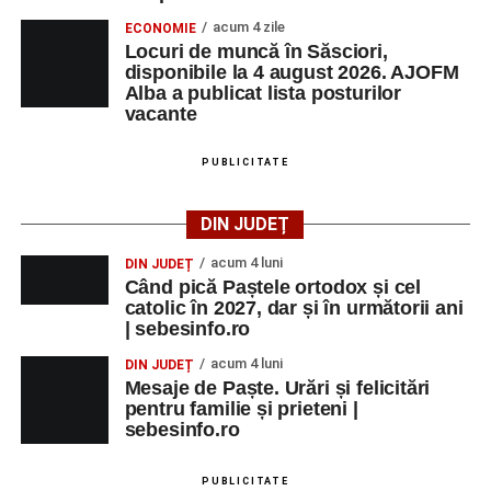
acum 4 zile
ECONOMIE
Locuri de muncă în Săsciori,
disponibile la 4 august 2026. AJOFM
Alba a publicat lista posturilor
vacante
PUBLICITATE
DIN JUDEȚ
acum 4 luni
DIN JUDEȚ
Când pică Paștele ortodox și cel
catolic în 2027, dar și în următorii ani
| sebesinfo.ro
acum 4 luni
DIN JUDEȚ
Mesaje de Paște. Urări și felicitări
pentru familie și prieteni |
sebesinfo.ro
PUBLICITATE