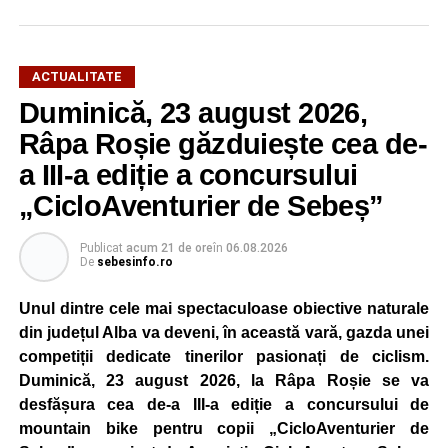
ACTUALITATE
Duminică, 23 august 2026,
Râpa Roșie găzduiește cea de-
a III-a ediție a concursului
„CicloAventurier de Sebeș”
Publicat
acum 21 de ore
în
06.08.2026
De
sebesinfo.ro
Unul dintre cele mai spectaculoase obiective naturale
din județul Alba va deveni, în această vară, gazda unei
competiții dedicate tinerilor pasionați de ciclism.
Duminică, 23 august 2026, la Râpa Roșie se va
desfășura cea de-a III-a ediție a concursului de
mountain bike pentru copii „CicloAventurier de