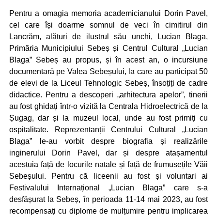
Pentru a omagia memoria academicianului Dorin Pavel,
cel care își doarme somnul de veci în cimitirul din
Lancrăm, alături de ilustrul său unchi, Lucian Blaga,
Primăria Municipiului Sebeș și Centrul Cultural „Lucian
Blaga” Sebeș au propus, și în acest an, o incursiune
documentară pe Valea Sebeșului, la care au participat 50
de elevi de la Liceul Tehnologic Sebeș, însoțiți de cadre
didactice. Pentru a descoperi „arhitectura apelor”, tinerii
au fost ghidați într-o vizită la Centrala Hidroelectrică de la
Șugag, dar și la muzeul local, unde au fost primiți cu
ospitalitate. Reprezentanții Centrului Cultural „Lucian
Blaga” le-au vorbit despre biografia și realizările
inginerului Dorin Pavel, dar și despre atașamentul
acestuia față de locurile natale și față de frumusețile Văii
Sebeșului. Pentru că liceenii au fost și voluntari ai
Festivalului Internațional „Lucian Blaga” care s-a
desfășurat la Sebeș, în perioada 11-14 mai 2023, au fost
recompensați cu diplome de mulțumire pentru implicarea