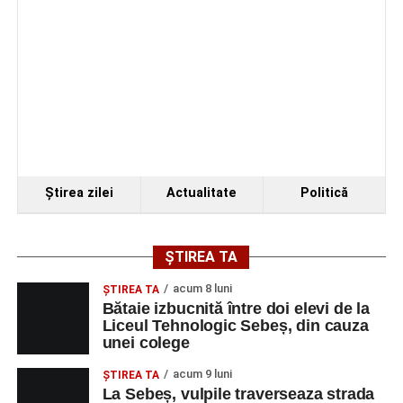
Organizatorii au transmis că recitalul de la Sebeș
reprezintă doar începutul unei serii de concerte care vor
Ştirea zilei
Actualitate
Politică
avea loc pe parcursul taberei, oferind comunității din
județul Alba ocazia de a descoperi tineri interpreți talentați
și de a lua parte la un veritabil schimb cultural prin
ȘTIREA TA
muzică.
acum 8 luni
ŞTIREA TA
Bătaie izbucnită între doi elevi de la
Liceul Tehnologic Sebeș, din cauza
unei colege
Adaugă-ne ca sursă preferată
acum 9 luni
ŞTIREA TA
La Sebeș, vulpile traverseaza strada
Urmărește-ne pe Google News