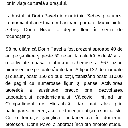
lor în viața culturală a orașului.
La bustul lui Dorin Pavel din municipiul Sebeș, precum și
la mormântul acestuia din Lancrăm, primarul Municipiului
Sebeș, Dorin Nistor, a depus flori, în semn de
recunoștință.
Să nu uităm că Dorin Pavel a fost prezent aproape 40 de
ani pe şantiere şi peste 50 de ani la catedră. A desfășurat
o activitate uriașă, elaborând schemele a 567 uzine
hidroelectrice pe toate râurile ţării. A tipărit 22 de manuale
şi cursuri, peste 150 de publicaţii, totalizând peste 11.000
de pagini cu numeroase figuri şi planşe. Activitatea
teoretică a susţinut-o practic prin dezvoltarea
Laboratorului academicianului Vâlcovici, iniţiind un
Compartiment de Hidraulică, dar mai ales prin
participarea în teren, atât cu studenţii, cât şi cu specialiştii.
Cu o formaţie ştiinţifică fundamentală în domeniu,
profesorul Dorin Pavel a abordat încă din tinereţe studiul