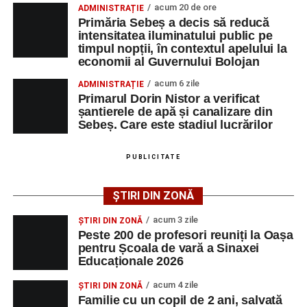
acum 20 de ore
ADMINISTRAȚIE
iluminatului public pe timpul nopții, în contextul
Primăria Sebeș a decis să reducă
apelului la economii al Guvernului Bolojan
intensitatea iluminatului public pe
timpul nopții, în contextul apelului la
Duminică, 23 august 2026, Râpa Roșie găzduiește
economii al Guvernului Bolojan
cea de-a III-a ediție a concursului „CicloAventurier
de Sebeș”
acum 6 zile
ADMINISTRAȚIE
Primarul Dorin Nistor a verificat
Primul concert din cadrul String Symphonic Camp
șantierele de apă și canalizare din
2026 a adus emoție și aplauze la Sebeș
Sebeș. Care este stadiul lucrărilor
După mai multe zile de pregătire intensivă, participanții
au venit la Sebeș și au susținut un recital apreciat de
PUBLICITATE
public. Fiecare interpretare a evidențiat nivelul artistic al
tinerilor muzicieni și munca depusă în cadrul taberei, iar
ȘTIRI DIN ZONĂ
spectatorii au răsplătit prestațiile cu aplauze îndelungate.
acum 3 zile
ȘTIRI DIN ZONĂ
Peste 200 de profesori reuniți la Oașa
pentru Școala de vară a Sinaxei
Educaționale 2026
acum 4 zile
ȘTIRI DIN ZONĂ
Familie cu un copil de 2 ani, salvată