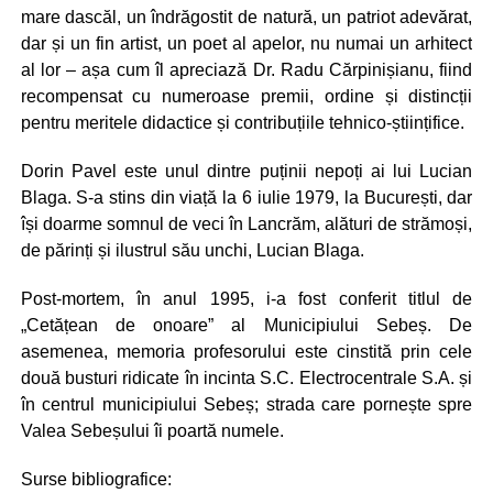
mare dascăl, un îndrăgostit de natură, un patriot adevărat,
dar și un fin artist, un poet al apelor, nu numai un arhitect
al lor – așa cum îl apreciază Dr. Radu Cărpinișianu, fiind
recompensat cu numeroase premii, ordine și distincții
pentru meritele didactice și contribuțiile tehnico-științifice.
Dorin Pavel este unul dintre puținii nepoți ai lui Lucian
Blaga. S-a stins din viață la 6 iulie 1979, la București, dar
își doarme somnul de veci în Lancrăm, alături de strămoși,
de părinți și ilustrul său unchi, Lucian Blaga.
Post-mortem, în anul 1995, i-a fost conferit titlul de
„Cetățean de onoare” al Municipiului Sebeș. De
asemenea, memoria profesorului este cinstită prin cele
două busturi ridicate în incinta S.C. Electrocentrale S.A. și
în centrul municipiului Sebeș; strada care pornește spre
Valea Sebeșului îi poartă numele.
Surse bibliografice: