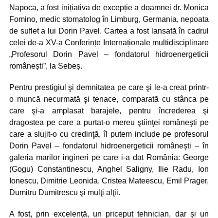
Napoca, a fost inițiativa de excepție a doamnei dr. Monica
Fomino, medic stomatolog în Limburg, Germania, nepoata
de suflet a lui Dorin Pavel. Cartea a fost lansată în cadrul
celei de-a XV-a Conferințe Internaționale multidisciplinare
„Profesorul Dorin Pavel – fondatorul hidroenergeticii
românești”, la Sebeș.
Pentru prestigiul şi demnitatea pe care şi le-a creat printr-
o muncă necurmată şi tenace, comparată cu stânca pe
care şi-a amplasat barajele, pentru încrederea şi
dragostea pe care a purtat-o mereu ştiinţei româneşti pe
care a slujit-o cu credinţă, îl putem include pe profesorul
Dorin Pavel – fondatorul hidroenergeticii româneşti – în
galeria marilor ingineri pe care i-a dat România: George
(Gogu) Constantinescu, Anghel Saligny, Ilie Radu, Ion
Ionescu, Dimitrie Leonida, Cristea Mateescu, Emil Prager,
Dumitru Dumitrescu şi mulţi alţii.
A fost, prin excelență, un priceput tehnician, dar și un