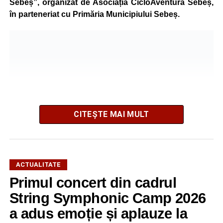
Sebeș”, organizat de Asociația CicloAventura Sebeș,
în parteneriat cu Primăria Municipiului Sebeș.
CITEȘTE MAI MULT
ACTUALITATE
Primul concert din cadrul
După două ediții organizate în Parcul Arini, competiția se
mută într-un nou decor, oferind participanților ocazia de a
String Symphonic Camp 2026
concura într-un cadru natural deosebit. Evenimentul este
a adus emoție și aplauze la
destinat copiilor și adolescenților cu vârste cuprinse între