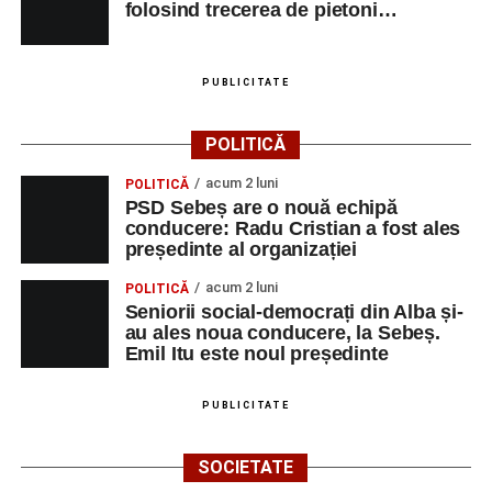
folosind trecerea de pietoni…
Ultimele știri din Sebeș
PUBLICITATE
Primăria Sebeș a decis să reducă intensitatea
iluminatului public pe timpul nopții, în contextul
POLITICĂ
apelului la economii al Guvernului Bolojan
acum 2 luni
POLITICĂ
Duminică, 23 august 2026, Râpa Roșie găzduiește
PSD Sebeș are o nouă echipă
cea de-a III-a ediție a concursului „CicloAventurier
conducere: Radu Cristian a fost ales
de Sebeș”
președinte al organizației
Primul concert din cadrul String Symphonic Camp
acum 2 luni
POLITICĂ
2026 a adus emoție și aplauze la Sebeș
Seniorii social-democrați din Alba și-
au ales noua conducere, la Sebeș.
Emil Itu este noul președinte
PUBLICITATE
SOCIETATE