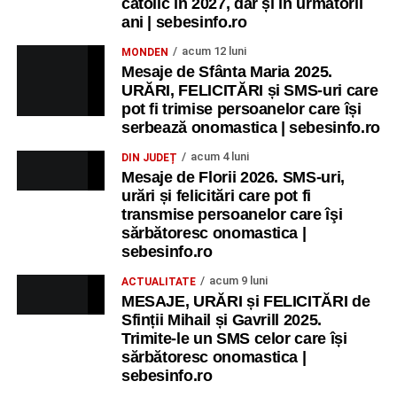
catolic în 2027, dar și în următorii
ani | sebesinfo.ro
acum 12 luni
MONDEN
Mesaje de Sfânta Maria 2025.
URĂRI, FELICITĂRI și SMS-uri care
pot fi trimise persoanelor care își
serbează onomastica | sebesinfo.ro
acum 4 luni
DIN JUDEȚ
Mesaje de Florii 2026. SMS-uri,
urări și felicitări care pot fi
transmise persoanelor care îşi
sărbătoresc onomastica |
sebesinfo.ro
acum 9 luni
ACTUALITATE
MESAJE, URĂRI și FELICITĂRI de
Sfinții Mihail și Gavrill 2025.
Trimite-le un SMS celor care își
sărbătoresc onomastica |
sebesinfo.ro