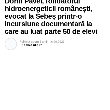
Dorin Pavel, fondatorul
hidroenergeticii românești,
evocat la Sebeș printr-o
incursiune documentară la
care au luat parte 50 de elevi
Publicat
acum 3 ani
în
16.06.2023
De
sebesinfo.ro