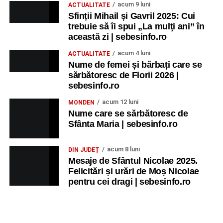
acum 9 luni
ACTUALITATE
Sfinții Mihail și Gavril 2025: Cui
trebuie să îi spui „La mulţi ani” în
această zi | sebesinfo.ro
acum 4 luni
ACTUALITATE
Nume de femei și bărbați care se
sărbătoresc de Florii 2026 |
sebesinfo.ro
acum 12 luni
MONDEN
Nume care se sărbătoresc de
Sfânta Maria | sebesinfo.ro
acum 8 luni
DIN JUDEȚ
Mesaje de Sfântul Nicolae 2025.
Felicitări și urări de Moș Nicolae
pentru cei dragi | sebesinfo.ro