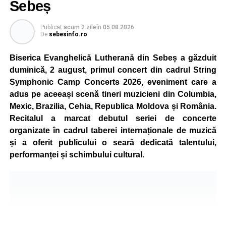
Sebeș
5 și 18 ani, iar participarea este gratuită.
Publicat
acum 2 zile
în
05.08.2026
Organizatorii au pregătit trasee adaptate fiecărei categorii
De
sebesinfo.ro
de vârstă, astfel încât competiția să fie accesibilă atât
celor aflați la început de drum, cât și celor cu experiență în
Biserica Evanghelică Lutherană din Sebeș a găzduit
mountain bike. La finalul întrecerii, cei mai bine clasați
duminică, 2 august, primul concert din cadrul String
concurenți vor fi recompensați cu premii în bani și premii
Symphonic Camp Concerts 2026, eveniment care a
oferite de partenerii evenimentului.
adus pe aceeași scenă tineri muzicieni din Columbia,
Mexic, Brazilia, Cehia, Republica Moldova și România.
Înaintea zilei de concurs, participanții își vor putea ridica
Recitalul a marcat debutul seriei de concerte
numerele de concurs, confirma înscrierile online sau se
organizate în cadrul taberei internaționale de muzică
vor putea înscrie direct la competiție în cadrul Punctului
și a oferit publicului o seară dedicată talentului,
Oficial de Înscrieri și Informații (Race Office), care va
performanței și schimbului cultural.
funcționa după următorul program:
• vineri, 21 august, între orele 17:00 și 20:00, în Piața
Primăriei Sebeș;
• sâmbătă, 22 august, între orele 10:00 și 20:00, pe platoul
Centrului Cultural „Lucian Blaga” Sebeș;