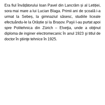
Era fiul învățătorului Ioan Pavel din Lancrăm și al Letiției,
sora mai mare a lui Lucian Blaga. Primii ani de școală i-a
urmat la Sebeș, la gimnaziul săsesc, studiile liceale
efectuându-le la Orăștie și la Brașov. Paşii l-au purtat apoi
spre Politehnica din Zürich – Elveţia, unde a obţinut
diploma de inginer electromecanic în anul 1923 şi titlul de
doctor în ştiinţe tehnice în 1925.