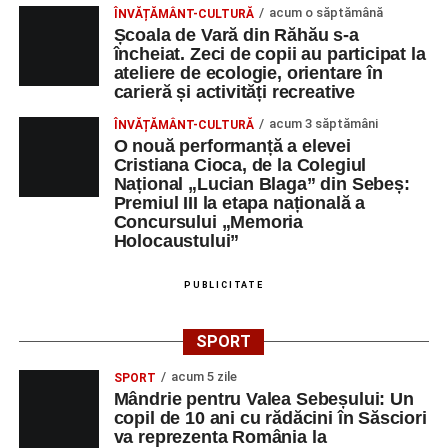
acum o săptămână
ÎNVĂȚĂMÂNT-CULTURĂ
Școala de Vară din Răhău s-a
încheiat. Zeci de copii au participat la
ateliere de ecologie, orientare în
carieră și activități recreative
acum 3 săptămâni
ÎNVĂȚĂMÂNT-CULTURĂ
O nouă performanță a elevei
Cristiana Cioca, de la Colegiul
Național „Lucian Blaga” din Sebeș:
Premiul III la etapa națională a
Concursului „Memoria
Holocaustului”
PUBLICITATE
SPORT
acum 5 zile
SPORT
Mândrie pentru Valea Sebeșului: Un
copil de 10 ani cu rădăcini în Săsciori
va reprezenta România la