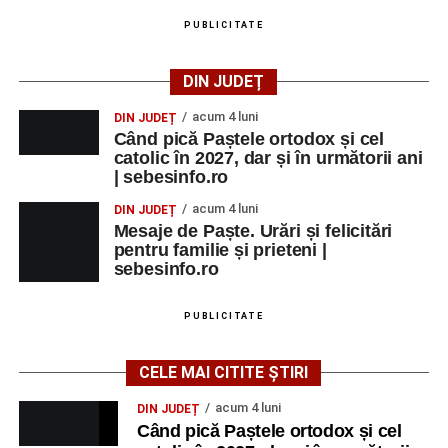
PUBLICITATE
DIN JUDEȚ
acum 4 luni
DIN JUDEȚ
Când pică Paștele ortodox și cel
catolic în 2027, dar și în următorii ani
| sebesinfo.ro
acum 4 luni
DIN JUDEȚ
Mesaje de Paște. Urări și felicitări
pentru familie și prieteni |
sebesinfo.ro
PUBLICITATE
CELE MAI CITITE ȘTIRI
acum 4 luni
DIN JUDEȚ
Când pică Paștele ortodox și cel