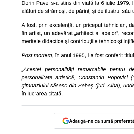
Dorin Pavel s-a stins din viaţă la 6 iulie 1979
alături de strămoşi, de părinţi şi de ilustrul său
A fost, prin excelenţă, un priceput tehnician, d
fin artist, un adevărat „arhitect al apelor”, re
meritele didactice şi contribuţiile tehnico-ştiinţifi
Post mortem
, în anul 1995, i-a fost conferit ti
„Acestei personalităţi remarcabile pentru de
personalitate artistică, Constantin Popovici
gimnaziului săsesc din Sebeş (jud. Alba), und
în lucrarea citată.
Adaugă-ne ca sursă preferat