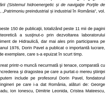
rii (Sistemul hidroenergetic și de navigaţie Porţile de
„Patrimoniu preindustrial și industrial în România”, vol.
peste 150 de publicaţii, totalizând peste 11 mii de pagini
eoretică a susţinut-o prin dezvoltarea laboratorului
timent de Hidraulică, dar mai ales prin participarea pe
În anul 1976, Dorin Pavel a publicat o importantă lucrare,
 de exemplare, care s-a epuizat în scurt timp.
a creat printr-o muncă necurmată şi tenace, comparată cu
ncrederea şi dragostea pe care a purtat-o mereu ştiinţei
 putem include pe profesorul Dorin Pavel, fondatorul
r ingineri pe care i-a dat România, alături de: George
Radu, Ion Ionescu, Dimitrie Leonida, Cristea Mateescu,