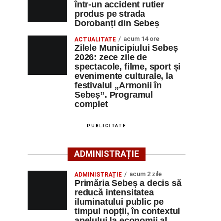
într-un accident rutier
produs pe strada
Dorobanți din Sebeș
acum 14 ore
ACTUALITATE
Zilele Municipiului Sebeș
2026: zece zile de
spectacole, filme, sport și
evenimente culturale, la
festivalul „Armonii în
Sebeș”. Programul
complet
PUBLICITATE
ADMINISTRAȚIE
acum 2 zile
ADMINISTRAȚIE
Primăria Sebeș a decis să
reducă intensitatea
iluminatului public pe
timpul nopții, în contextul
apelului la economii al