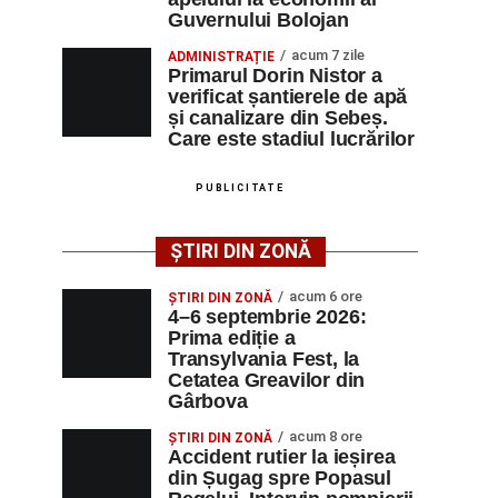
Guvernului Bolojan
acum 7 zile
ADMINISTRAȚIE
Primarul Dorin Nistor a
verificat șantierele de apă
și canalizare din Sebeș.
Care este stadiul lucrărilor
PUBLICITATE
ȘTIRI DIN ZONĂ
acum 6 ore
ȘTIRI DIN ZONĂ
4–6 septembrie 2026:
Prima ediție a
Transylvania Fest, la
Cetatea Greavilor din
Gârbova
acum 8 ore
ȘTIRI DIN ZONĂ
Accident rutier la ieșirea
din Șugag spre Popasul