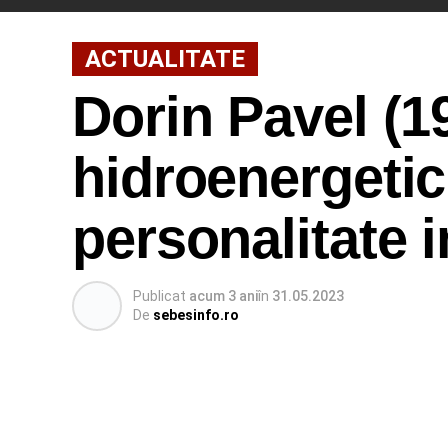
ACTUALITATE
Dorin Pavel (1
hidroenergetic
personalitate 
Publicat
acum 3 ani
în
31.05.2023
De
sebesinfo.ro