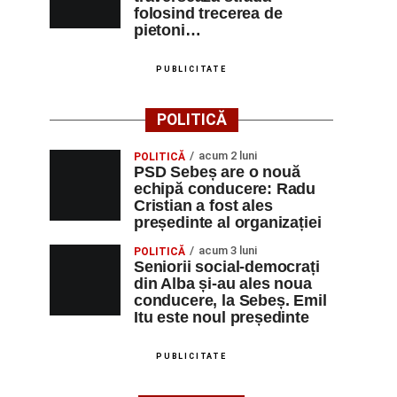
folosind trecerea de
pietoni…
PUBLICITATE
POLITICĂ
acum 2 luni
POLITICĂ
PSD Sebeș are o nouă
echipă conducere: Radu
Cristian a fost ales
președinte al organizației
acum 3 luni
POLITICĂ
Seniorii social-democrați
din Alba și-au ales noua
conducere, la Sebeș. Emil
Itu este noul președinte
PUBLICITATE