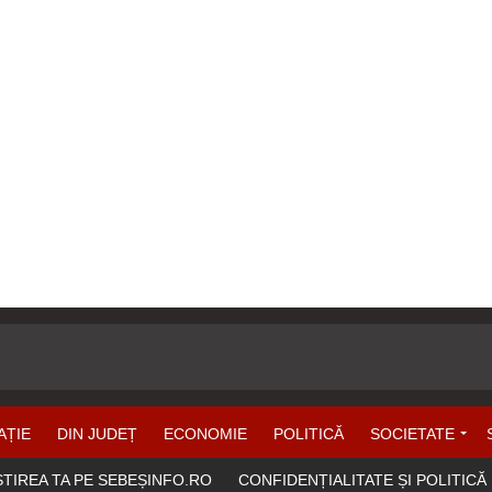
AȚIE
DIN JUDEȚ
ECONOMIE
POLITICĂ
SOCIETATE
ȘTIREA TA PE SEBEȘINFO.RO
CONFIDENȚIALITATE ȘI POLITICĂ