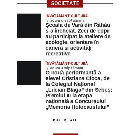
SOCIETATE
ÎNVĂȚĂMÂNT-CULTURĂ
acum o săptămână
Școala de Vară din Răhău
s-a încheiat. Zeci de copii
au participat la ateliere de
ecologie, orientare în
carieră și activități
recreative
ÎNVĂȚĂMÂNT-CULTURĂ
acum 3 săptămâni
O nouă performanță a
elevei Cristiana Cioca, de
la Colegiul Național
„Lucian Blaga” din Sebeș:
Premiul III la etapa
națională a Concursului
„Memoria Holocaustului”
PUBLICITATE