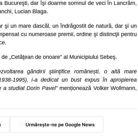
, la Bucureşti, dar îşi doarme somnul de veci în Lancrăm,
 unchi, Lucian Blaga.
ar şi un mare dascăl, un îndrăgostit de natură, dar şi un
compensat cu numeroase premii, ordine şi distincţii pentru
ce.
tlul de „Cetăţean de onoare” al Municipiului Sebeş.
zvoltarea gândirii ştiinţifice românești, o altă mare
 (1938-1995), i-a dedicat un bust expus în apropierea
e a studiat Dorin Pavel”
menționează Volker Wollmann,
ă
Urmărește-ne pe Google News