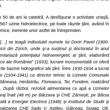
5.
 50 de ani la catedră. A desfăşurat o activitate uriaşă,
67 uzine hidroelectrice, pe toate râurile ţării, având în
mice, inerente unor astfel de întreprinderi.
[…] se leagă indisolubil numele lui Dorin Pavel (1900-
cii din Zürich, unde şi-a susținut şi doctoratul în anul
ntariază potenţialul hidroenergetic al ţării, elaborând
lice ale României” (1933), lucrare monumentală ce oferă
erite bazine hidrografice ale ţării. Între 1930-1934 a lucrat
poi (1934-1941) ca director tehnic la Uzinele Comunale
Băneasa, Herăstrău, Floreasca, Tei, Fundeni, realizând
). După război, rezolvă alimentarea cu apă a Uzinelor
araj înalt (48 m) pe Bârzava şi CHE Zărnești, pe Bârsa
lă a Energiei Electrice (1948) și Institutul de Studii şi
 realizarea CHE Sadu V, Aştileu, Gâlceag, Șugag, Olt,