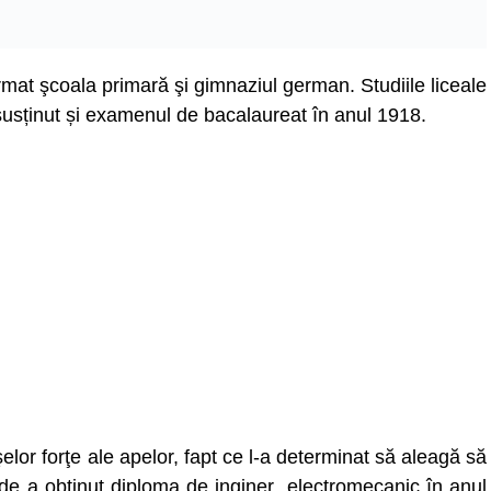
mat şcoala primară şi gimnaziul german. Studiile liceale
 susținut și examenul de bacalaureat în anul 1918.
elor forţe ale apelor, fapt ce l-a determinat să aleagă să
unde a obţinut diploma de inginer electromecanic în anul