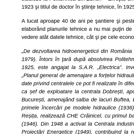
1923 şi titlul de doctor în ştiinţe tehnice, în 192
A lucat aproape 40 de ani pe şantiere şi peste
elaborând planurile tehnice a nu mai puţin de 5
vedere atât datele tehnice, cât şi pe cele econo
„De dezvoltarea hidroenergeticii din România 
1979). Întors în ţară după absolvirea Politehni
1925, este angajat la S.A.R. „Electrica”. Inve
„Planul general de amenajare a forțelor hidrau
date privind centralele ce pot fi realizate în dif
ca șef de exploatare la centrala Dobrești, a
București, amenajând salba de lacuri Buftea, 
primele încercări pe modele hidraulice (1936
Reșița, realizează CHE Crăinicel, cu primul b
(1946). Din 1948 a activat la Centrala Industria
Proiectări Energetice (1949), contribuind la