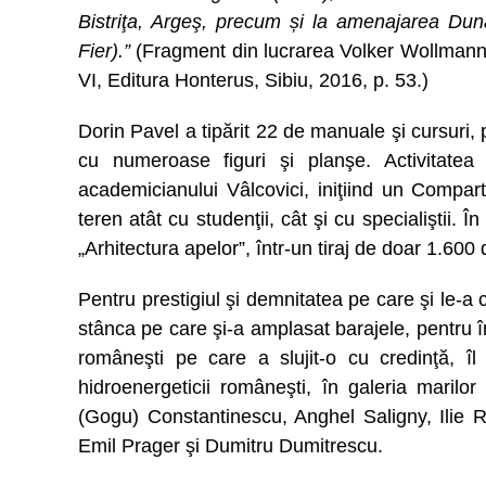
Bistriţa, Argeş, precum și la amenajarea Dună
Fier).”
(Fragment din lucrarea Volker Wollmann, 
VI, Editura Honterus, Sibiu, 2016, p. 53.)
Dorin Pavel a tipărit 22 de manuale şi cursuri, 
cu numeroase figuri şi planşe. Activitatea t
academicianului Vâlcovici, iniţiind un Compar
teren atât cu studenţii, cât şi cu specialiştii. 
„Arhitectura apelor”, într-un tiraj de doar 1.600
Pentru prestigiul şi demnitatea pe care şi le-
stânca pe care şi-a amplasat barajele, pentru î
româneşti pe care a slujit-o cu credinţă, îl
hidroenergeticii româneşti, în galeria marilo
(Gogu) Constantinescu, Anghel Saligny, Ilie 
Emil Prager şi Dumitru Dumitrescu.