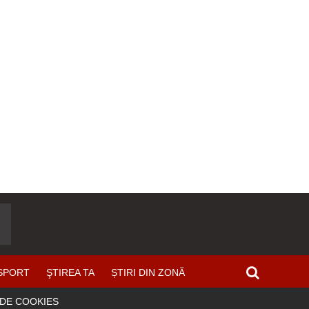
SPORT
ŞTIREA TA
ȘTIRI DIN ZONĂ
 DE COOKIES