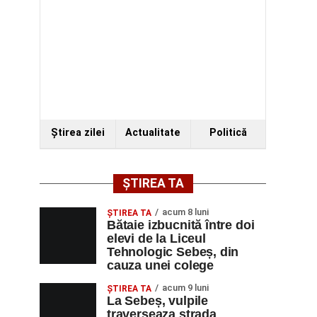
Ştirea zilei
Actualitate
Politică
ȘTIREA TA
acum 8 luni
ŞTIREA TA
Bătaie izbucnită între doi
elevi de la Liceul
Tehnologic Sebeș, din
cauza unei colege
acum 9 luni
ŞTIREA TA
La Sebeș, vulpile
traverseaza strada