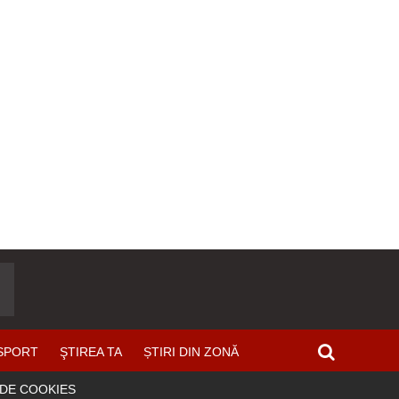
SPORT
ŞTIREA TA
ȘTIRI DIN ZONĂ
 DE COOKIES