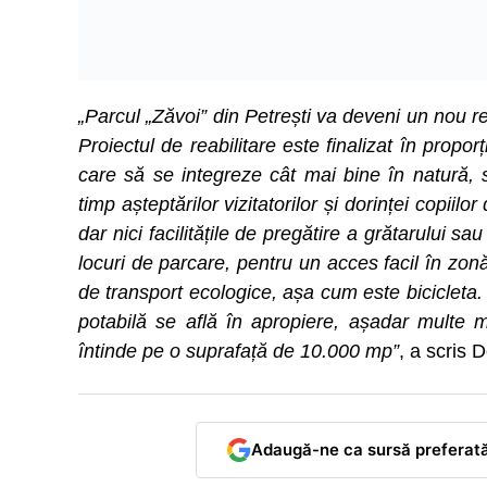
„Parcul „Zăvoi” din Petrești va deveni un nou r
Proiectul de reabilitare este finalizat în propo
care să se integreze cât mai bine în natură,
timp așteptărilor vizitatorilor și dorinței copiilo
dar nici facilitățile de pregătire a grătarului 
locuri de parcare, pentru un acces facil în zonă
de transport ecologice, așa cum este bicicleta. 
potabilă se află în apropiere, așadar multe m
întinde pe o suprafață de 10.000 mp”
, a scris 
Adaugă-ne ca sursă preferat