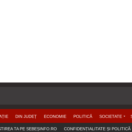
AȚIE
DIN JUDEȚ
ECONOMIE
POLITICĂ
SOCIETATE
ȘTIREA TA PE SEBEȘINFO.RO
CONFIDENȚIALITATE ȘI POLITICĂ