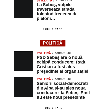
acum 9 luni
ŞTIREA TA
La Sebeș, vulpile
traverseaza strada
folosind trecerea de
pietoni…
PUBLICITATE
POLITICĂ
acum 2 luni
POLITICĂ
PSD Sebeș are o nouă
echipă conducere: Radu
Cristian a fost ales
președinte al organizației
acum 2 luni
POLITICĂ
Seniorii social-democrați
din Alba și-au ales noua
conducere, la Sebeș. Emil
Itu este noul președinte
PUBLICITATE