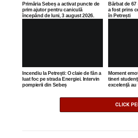
Primăria Sebeș a activat puncte de
Bărbat de 67 
prim ajutor pentru caniculă
a fost prins
începând de luni, 3 august 2026.
în Petrești
Lista completă a locațiilor
Incendiu la Petrești: O claie de fân a
Moment emoți
luat foc pe strada Energiei. Intervin
tineri studenț
pompierii din Sebeș
excelență au 
primarul Dori
CLICK P