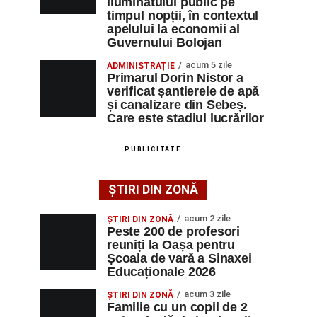
iluminatului public pe
timpul nopții, în contextul
apelului la economii al
Guvernului Bolojan
acum 5 zile
ADMINISTRAȚIE
Primarul Dorin Nistor a
verificat șantierele de apă
și canalizare din Sebeș.
Care este stadiul lucrărilor
PUBLICITATE
ȘTIRI DIN ZONĂ
acum 2 zile
ȘTIRI DIN ZONĂ
Peste 200 de profesori
reuniți la Oașa pentru
Școala de vară a Sinaxei
Educaționale 2026
acum 3 zile
ȘTIRI DIN ZONĂ
Familie cu un copil de 2