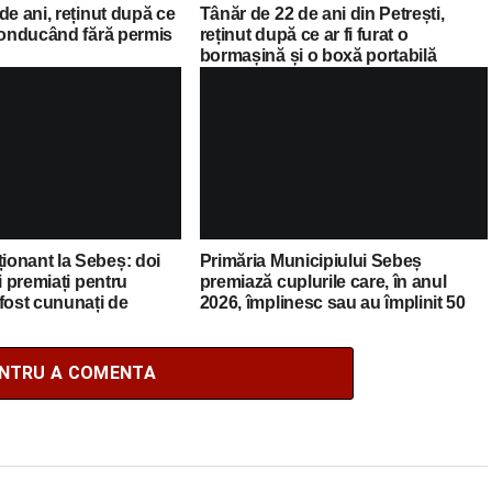
de ani, reținut după ce
Tânăr de 22 de ani din Petrești,
 conducând fără permis
reținut după ce ar fi furat o
bormașină și o boxă portabilă
onant la Sebeș: doi
Primăria Municipiului Sebeș
i premiați pentru
premiază cuplurile care, în anul
fost cununați de
2026, împlinesc sau au împlinit 50
n Nistor
de ani de căsătorie
ENTRU A COMENTA