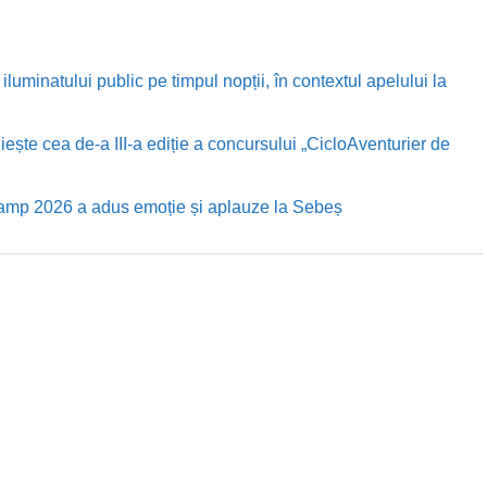
luminatului public pe timpul nopții, în contextul apelului la
te cea de-a III-a ediție a concursului „CicloAventurier de
Camp 2026 a adus emoție și aplauze la Sebeș