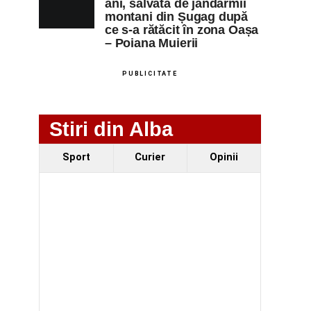
ani, salvată de jandarmii
montani din Șugag după
ce s-a rătăcit în zona Oașa
– Poiana Muierii
PUBLICITATE
Stiri din Alba
Sport
Curier
Opinii