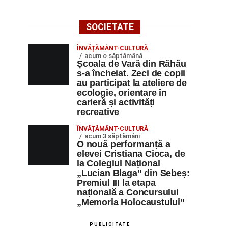
SOCIETATE
ÎNVĂȚĂMÂNT-CULTURĂ
acum o săptămână
Școala de Vară din Răhău
s-a încheiat. Zeci de copii
au participat la ateliere de
ecologie, orientare în
carieră și activități
recreative
ÎNVĂȚĂMÂNT-CULTURĂ
acum 3 săptămâni
O nouă performanță a
elevei Cristiana Cioca, de
la Colegiul Național
„Lucian Blaga” din Sebeș:
Premiul III la etapa
națională a Concursului
„Memoria Holocaustului”
PUBLICITATE