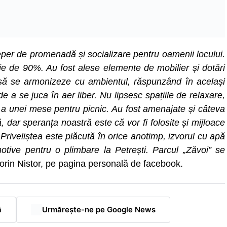
eper de promenadă și socializare pentru oamenii locului.
rție de 90%. Au fost alese elemente de mobilier și dotări
 să se armonizeze cu ambientul, răspunzând în același
r de a se juca în aer liber. Nu lipsesc spațiile de relaxare,
sau a unei mese pentru picnic. Au fost amenajate și câteva
, dar speranța noastră este că vor fi folosite și mijloace
Priveliștea este plăcută în orice anotimp, izvorul cu apă
otive pentru o plimbare la Petrești. Parcul „Zăvoi” se
Dorin Nistor, pe pagina personală de facebook.
ă
Urmărește-ne pe Google News