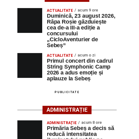
acum 9 ore
ACTUALITATE
Duminică, 23 august 2026,
Râpa Roșie găzduiește
cea de-a III-a ediție a
concursului
„CicloAventurier de
Sebeș”
acum o zi
ACTUALITATE
Primul concert din cadrul
String Symphonic Camp
2026 a adus emoție și
aplauze la Sebeș
PUBLICITATE
ADMINISTRAȚIE
acum 8 ore
ADMINISTRAȚIE
Primăria Sebeș a decis să
reducă intensitatea