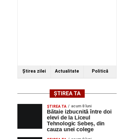
Ştirea zilei
Actualitate
Politică
ȘTIREA TA
acum 8 luni
ŞTIREA TA
Bătaie izbucnită între doi
elevi de la Liceul
Tehnologic Sebeș, din
cauza unei colege