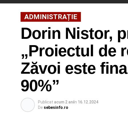
ADMINISTRAȚIE
Dorin Nistor, 
„Proiectul de r
Zăvoi este fina
90%”
Publicat
acum 2 ani
în
16.12.2024
De
sebesinfo.ro