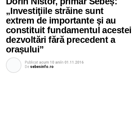
Dorin Nistor, primar Sebeș:
„Investiţiile străine sunt
extrem de importante şi au
constituit fundamentul acestei
dezvoltări fără precedent a
orașului”
Publicat
acum 10 ani
în
01.11.2016
De
sebesinfo.ro