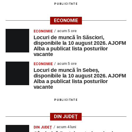
PUBLICITATE
Adaugă-ne ca sursă preferată
ECONOMIE
acum 5 ore
ECONOMIE
Urmărește-ne pe Google News
Locuri de muncă în Săsciori,
disponibile la 10 august 2026. AJOFM
Alba a publicat lista posturilor
Ultimele știri din Sebeș
vacante
acum 5 ore
ECONOMIE
Incendiu la un autoturism pe Autostrada A1, în zona
Locuri de muncă în Sebeș,
localității Sibișeni
disponibile la 10 august 2026. AJOFM
Alba a publicat lista posturilor
Școala de Fotbal Valea Frumoasei își întărește
vacante
lotul pentru noul sezon. Trei achiziții și performanțe
importante la nivel juvenil
PUBLICITATE
Cum s-a produs accidentul rutier de pe DN 67C, în
urma căruia patru persoane au ajuns la spital
DIN JUDEȚ
acum 4 luni
DIN JUDEȚ