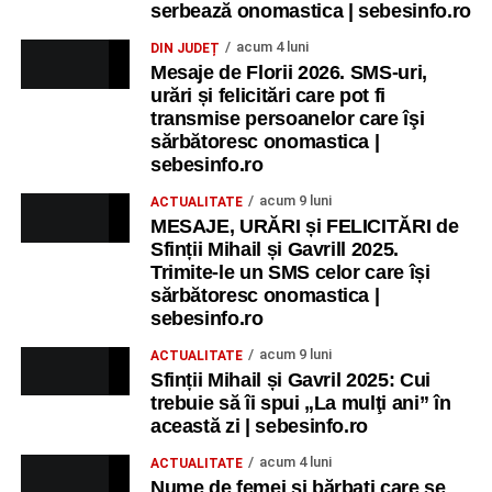
serbează onomastica | sebesinfo.ro
acum 4 luni
DIN JUDEȚ
Mesaje de Florii 2026. SMS-uri,
urări și felicitări care pot fi
transmise persoanelor care îşi
sărbătoresc onomastica |
sebesinfo.ro
acum 9 luni
ACTUALITATE
MESAJE, URĂRI și FELICITĂRI de
Sfinții Mihail și Gavrill 2025.
Trimite-le un SMS celor care își
sărbătoresc onomastica |
sebesinfo.ro
acum 9 luni
ACTUALITATE
Sfinții Mihail și Gavril 2025: Cui
trebuie să îi spui „La mulţi ani” în
această zi | sebesinfo.ro
acum 4 luni
ACTUALITATE
Nume de femei și bărbați care se