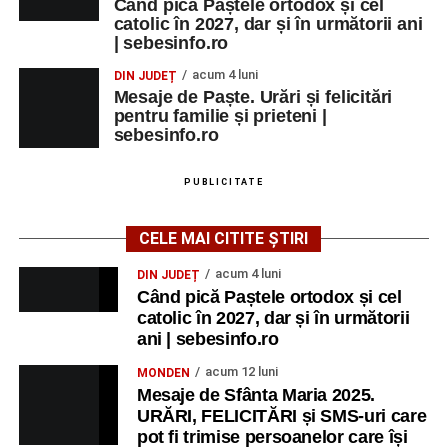
Când pică Paștele ortodox și cel
catolic în 2027, dar și în următorii ani
| sebesinfo.ro
acum 4 luni
DIN JUDEȚ
Mesaje de Paște. Urări și felicitări
pentru familie și prieteni |
sebesinfo.ro
PUBLICITATE
CELE MAI CITITE ȘTIRI
acum 4 luni
DIN JUDEȚ
Când pică Paștele ortodox și cel
catolic în 2027, dar și în următorii
ani | sebesinfo.ro
acum 12 luni
MONDEN
Mesaje de Sfânta Maria 2025.
URĂRI, FELICITĂRI și SMS-uri care
pot fi trimise persoanelor care își