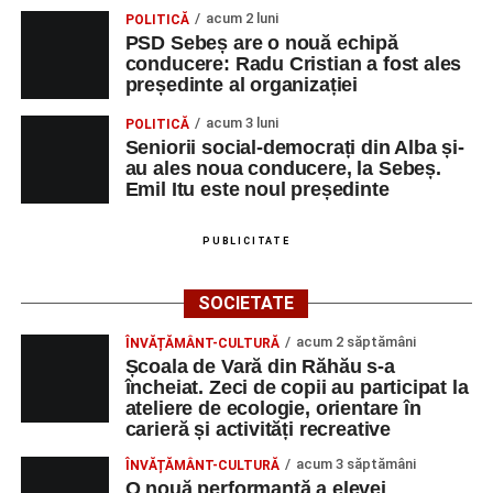
ASAMBLAREA,
acum 2 luni
POLITICĂ
MONTAREA
PSD Sebeș are o nouă echipă
PIESELOR
conducere: Radu Cristian a fost ales
președinte al organizației
SC SALV METAL
MASINIST LA
1
0742212382
SRL
MASINI
acum 3 luni
POLITICĂ
SPECIALE DE
Seniorii social-democrați din Alba și-
ASCHIERE
au ales noua conducere, la Sebeș.
Emil Itu este noul președinte
TRIMODA SRL
VÂNZATOR
1
0755461400
CONSTRUCŢII ŞI
ASISTENT
1
0358401269
PUBLICITATE
SERVICII SRL
MANAGER
SOCIETATEA DE
INGINER
1
0258806442
SOCIETATE
PRODUCERE A
CONSTRUCTII
acum 2 săptămâni
ENERGIEI
HIDROTEHNICE
ÎNVĂȚĂMÂNT-CULTURĂ
Școala de Vară din Răhău s-a
ELECTRICE IN
încheiat. Zeci de copii au participat la
HIDROCENTRALE
ateliere de ecologie, orientare în
„HIDROELECTRICA”
carieră și activități recreative
SA BUCURESTI
SUCURSALA
acum 3 săptămâni
ÎNVĂȚĂMÂNT-CULTURĂ
O nouă performanță a elevei
HIDROCENTRALE