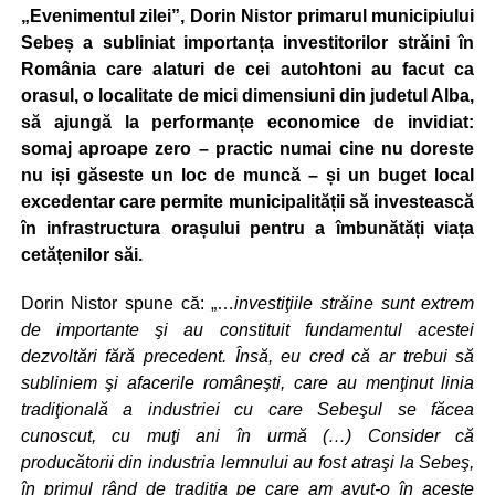
„Evenimentul zilei”, Dorin Nistor primarul municipiului
Sebeș a subliniat importanța investitorilor străini în
România care alaturi de cei autohtoni au facut ca
orasul, o localitate de mici dimensiuni din judetul Alba,
să ajungă la performanțe economice de invidiat:
somaj aproape zero – practic numai cine nu doreste
nu iși găseste un loc de muncă – și un buget local
excedentar care permite municipalității să investească
în infrastructura orașului pentru a îmbunătăți viața
cetățenilor săi.
Dorin Nistor spune că: „…
investiţiile străine sunt extrem
de importante şi au constituit fundamentul acestei
dezvoltări fără precedent. Însă, eu cred că ar trebui să
subliniem şi afacerile româneşti, care au menţinut linia
tradiţională a industriei cu care Sebeşul se făcea
cunoscut, cu muţi ani în urmă (…) Consider că
producătorii din industria lemnului au fost atraşi la Sebeş,
în primul rând de tradiţia pe care am avut-o în aceste