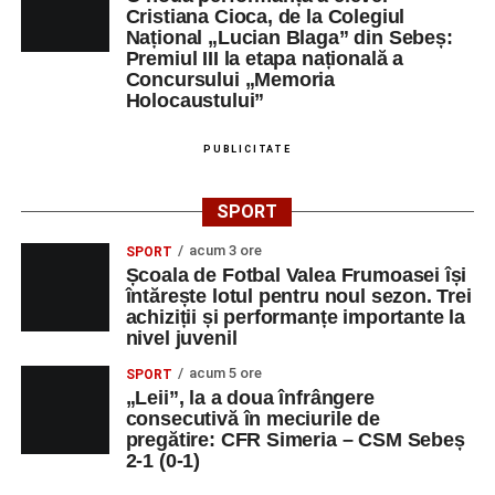
Cristiana Cioca, de la Colegiul
SEBES
Național „Lucian Blaga” din Sebeș:
DUPEX SRL
OPERATOR LA
1
0258731066
Premiul III la etapa națională a
Concursului „Memoria
MASINI-UNELTE
Holocaustului”
CU COMANDA
NUMERICA
PUBLICITATE
MAG GABI LINE
Conducător
1
0769232840
auto transport
SPORT
rutier de
mărfuri
acum 3 ore
SPORT
DOZA DE
OPERATOR
1
0743515200
Școala de Fotbal Valea Frumoasei își
întărește lotul pentru noul sezon. Trei
SĂNĂTATE FORTE
INTRODUCERE,
achiziții și performanțe importante la
S.R.L.
VALIDARE SI
nivel juvenil
PRELUCRARE
DATE
acum 5 ore
SPORT
„Leii”, la a doua înfrângere
DUPEX SRL
ȘEF BIROU
1
0258731066
consecutivă în meciurile de
TEHNIC
pregătire: CFR Simeria – CSM Sebeș
2-1 (0-1)
MALURA & RV SRL
SECRETARA
1
0759513510