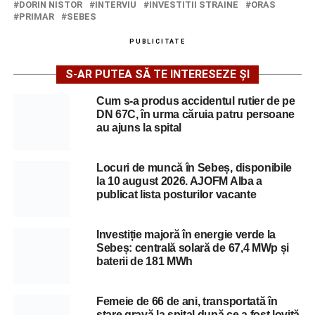
DORIN NISTOR
INTERVIU
INVESTITII STRAINE
ORAS
PRIMAR
SEBES
PUBLICITATE
S-AR PUTEA SĂ TE INTERESEZE ȘI
Cum s-a produs accidentul rutier de pe
DN 67C, în urma căruia patru persoane
au ajuns la spital
Locuri de muncă în Sebeș, disponibile
la 10 august 2026. AJOFM Alba a
publicat lista posturilor vacante
Investiție majoră în energie verde la
Sebeș: centrală solară de 67,4 MWp și
baterii de 181 MWh
Femeie de 66 de ani, transportată în
stare gravă la spital după ce a fost lovită