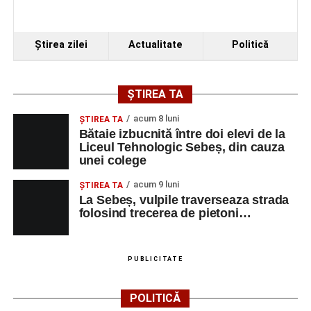
mărfuri
SAVINI DUE SRL
ELECTRICIAN
1
0752199005
DE
Ştirea zilei
Actualitate
Politică
ÎNTRETINERE
SI REPARATII
SAVINI DUE SRL
LACATUS
1
0752199005
ȘTIREA TA
MECANIC
acum 8 luni
ŞTIREA TA
BOSFOR DONER
AJUTOR
1
0743455963
Bătaie izbucnită între doi elevi de la
SRL
BUCATAR
Liceul Tehnologic Sebeș, din cauza
unei colege
SAVINI DUE SRL
CONTROLOR
1
0752199005
CALITATE
acum 9 luni
ŞTIREA TA
La Sebeș, vulpile traverseaza strada
BELLA ARTE ADDA
MAROCHINER-
5
0745580122
folosind trecerea de pietoni…
SRL
CONFECTIONER
MAROCHINARIE,
DUPA
PUBLICITATE
COMANDA
CONSTRUCŢII ŞI
MUNCITOR
1
0358401269
POLITICĂ
SERVICII SRL
NECALIFICAT LA