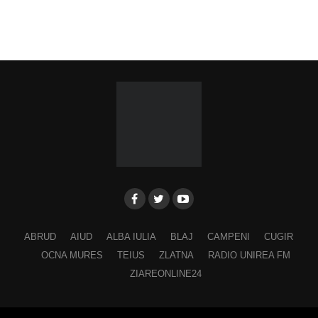
ABRUD
AIUD
ALBA IULIA
BLAJ
CAMPENI
CUGIR
OCNA MURES
TEIUS
ZLATNA
RADIO UNIREA FM
ZIAREONLINE24