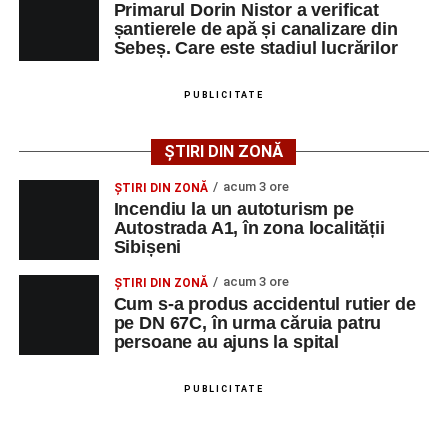
urma căruia patru persoane au ajuns la spital
Primarul Dorin Nistor a verificat
programul de lucru și procesul de recrutare.
șantierele de apă și canalizare din
Sebeș. Care este stadiul lucrărilor
Mai jos puteți consulta lista completă a locurilor de
muncă disponibile în Municipiul Sebeș la data de 10
PUBLICITATE
august 2026, precum și datele de contact ale
angajatorilor:
ȘTIRI DIN ZONĂ
AGENT
OCUPAŢIA
NR.
NR. TELEFON/E-MA
acum 3 ore
ȘTIRI DIN ZONĂ
LMV
Incendiu la un autoturism pe
Autostrada A1, în zona localității
TOOLS RENT PRO
MUNCITOR
1
0729399259
Sibișeni
SRL
NECALIFICAT LA
DEMOLAREA
acum 3 ore
ȘTIRI DIN ZONĂ
CLADIRILOR,
Cum s-a produs accidentul rutier de
CAPTUSELI
pe DN 67C, în urma căruia patru
persoane au ajuns la spital
ZIDARIE, PLACI
MOZAIC,
FAIANTA,
PUBLICITATE
GRESIE,
PARCHET