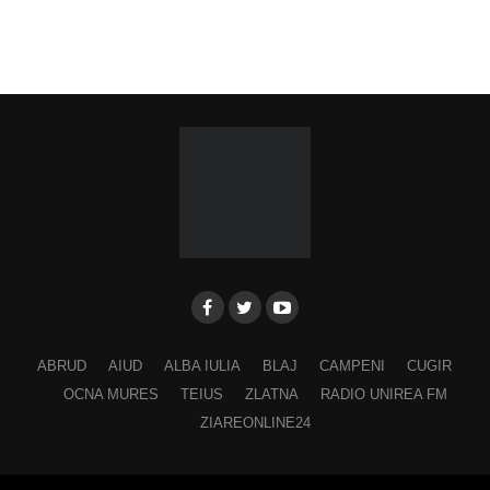
ABRUD
AIUD
ALBA IULIA
BLAJ
CAMPENI
CUGIR
OCNA MURES
TEIUS
ZLATNA
RADIO UNIREA FM
ZIAREONLINE24