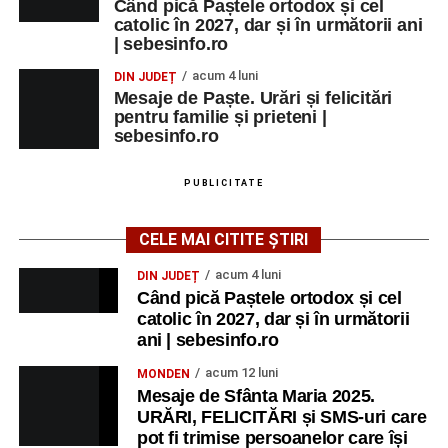
Când pică Paștele ortodox și cel
catolic în 2027, dar și în următorii ani
| sebesinfo.ro
acum 4 luni
DIN JUDEȚ
Mesaje de Paște. Urări și felicitări
pentru familie și prieteni |
sebesinfo.ro
PUBLICITATE
CELE MAI CITITE ȘTIRI
acum 4 luni
DIN JUDEȚ
Când pică Paștele ortodox și cel
catolic în 2027, dar și în următorii
ani | sebesinfo.ro
acum 12 luni
MONDEN
Mesaje de Sfânta Maria 2025.
URĂRI, FELICITĂRI și SMS-uri care
pot fi trimise persoanelor care își