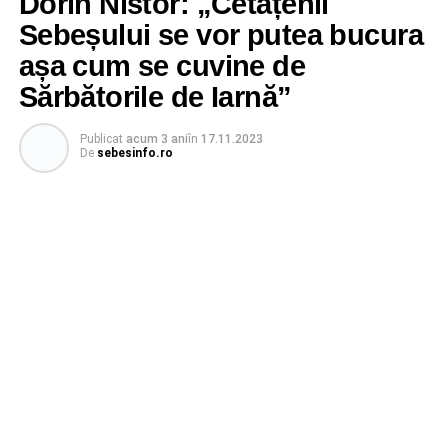
Dorin Nistor: „Cetățenii
Sebeșului se vor putea bucura
așa cum se cuvine de
Sărbătorile de Iarnă”
Publicat
acum 3 ani
în
17.11.2023
De
sebesinfo.ro