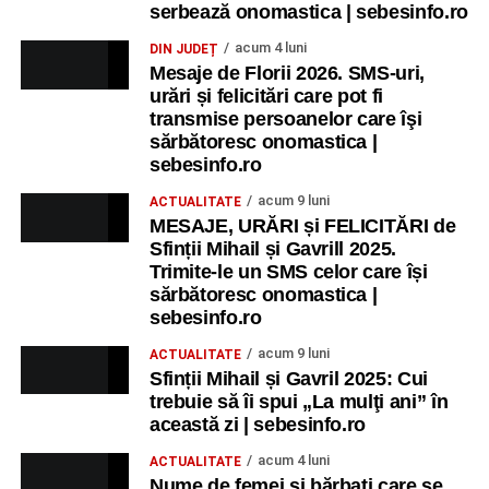
serbează onomastica | sebesinfo.ro
acum 4 luni
DIN JUDEȚ
Mesaje de Florii 2026. SMS-uri,
urări și felicitări care pot fi
transmise persoanelor care îşi
sărbătoresc onomastica |
sebesinfo.ro
acum 9 luni
ACTUALITATE
MESAJE, URĂRI și FELICITĂRI de
Sfinții Mihail și Gavrill 2025.
Trimite-le un SMS celor care își
sărbătoresc onomastica |
sebesinfo.ro
acum 9 luni
ACTUALITATE
Sfinții Mihail și Gavril 2025: Cui
trebuie să îi spui „La mulţi ani” în
această zi | sebesinfo.ro
acum 4 luni
ACTUALITATE
Nume de femei și bărbați care se