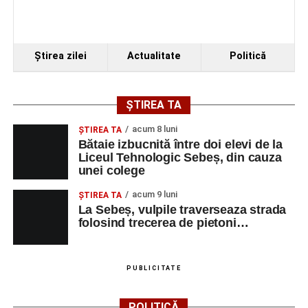
Ştirea zilei
Actualitate
Politică
ȘTIREA TA
acum 8 luni
ŞTIREA TA
Bătaie izbucnită între doi elevi de la
Liceul Tehnologic Sebeș, din cauza
unei colege
acum 9 luni
ŞTIREA TA
La Sebeș, vulpile traverseaza strada
folosind trecerea de pietoni…
PUBLICITATE
POLITICĂ