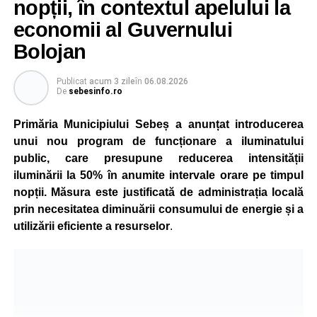
nopții, în contextul apelului la
economii al Guvernului
Bolojan
Publicat
acum 3 zile
în
06.08.2026
De
sebesinfo.ro
Primăria Municipiului Sebeș a anunțat introducerea
unui nou program de funcționare a iluminatului
public, care presupune reducerea intensității
iluminării la 50% în anumite intervale orare pe timpul
nopții. Măsura este justificată de administrația locală
prin necesitatea diminuării consumului de energie și a
utilizării eficiente a resurselor
.